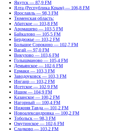
Якутск — 87,9 FM
Ялта (Республика Крым) — 106,8 FM
Ярославль — 98,3 FM
Тюменская область:
Абатское — 103,8 FM
Аромашево — 103,5 FM
Байкалово — 105,5 FM
Бердюжье — 103,2 FM
Большое Сорокино — 102,7 FM
Вагай — 97,0 FM
Викулово — 103,6 FM
Голышманово — 105,4 FM
Демьянское — 102,6 FM
Ермаки — 103,3 FM
Заводоуковск — 103,3 FM
Ингаир — 103,2 FM
Исетское — 102,9 FM
Ишим — 104,9 FM
Казанское — 100,2 FM
Нагорный — 100,4 FM
Нижняя Тавда — 101,2 FM
Новоалександровка — 100,2 FM
Тобольск — 98,3 FM
Омутинское — 102,6 FM
Сладково — 103,2 FM