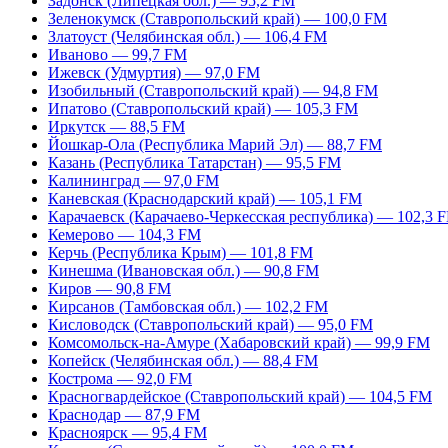
Задонск (Липецкая обл.) — 95,2 FM
Зеленокумск (Ставропольский край) — 100,0 FM
Златоуст (Челябинская обл.) — 106,4 FM
Иваново — 99,7 FM
Ижевск (Удмуртия) — 97,0 FM
Изобильный (Ставропольский край) — 94,8 FM
Ипатово (Ставропольский край) — 105,3 FM
Иркутск — 88,5 FM
Йошкар-Ола (Республика Марий Эл) — 88,7 FM
Казань (Республика Татарстан) — 95,5 FM
Калининград — 97,0 FM
Каневская (Краснодарский край) — 105,1 FM
Карачаевск (Карачаево-Черкесская республика) — 102,3 
Кемерово — 104,3 FM
Керчь (Республика Крым) — 101,8 FM
Кинешма (Ивановская обл.) — 90,8 FM
Киров — 90,8 FM
Кирсанов (Тамбовская обл.) — 102,2 FM
Кисловодск (Ставропольский край) — 95,0 FM
Комсомольск-на-Амуре (Хабаровский край) — 99,9 FM
Копейск (Челябинская обл.) — 88,4 FM
Кострома — 92,0 FM
Красногвардейское (Ставропольский край) — 104,5 FM
Краснодар — 87,9 FM
Красноярск — 95,4 FM