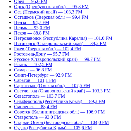
Орёл — 95,6 FM
Орск (Оренбургская обл.) — 95,8 FM
Оса (Пермский край) — 103,3 FM
Осташков (Тверская обл.) — 99,4 FM
Пенза — 94,7 FM
Пермь — 95,0 FM
Псков — 88,8 FM
Петрозаводск (Республика Карелия) — 101,0 FM
Пятигорск (Ставропольский край) — 89,2 FM
Ржев (Тверская обл.) — 102,4 FM
Ростов-на-Дону — 95,7 FM
Русское (Ставропольский край) — 99,7 FM
Рязань — 102,5 FM
Самара — 96,8 FM
Санкт-Петербург — 92,9 FM
Саратов — 101,1 FM
Саргатское (Омская обл.) — 107,5 FM
Светлоград (Ставропольский край) — 103,3 FM
Севастополь — 103,7 FM
Симферополь (Республика Крым) — 89,3 FM
Смоленск — 88,4 FM
Советск (Калининградская обл.) — 106,9 FM
Ставрополь — 93,0 FM
Старый Оскол (Белгородская обл.) — 104,0 FM
Судак (Республика Крым) — 105,6 FM