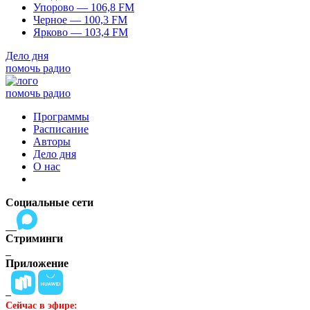
Упорово — 106,8 FM
Черное — 100,3 FM
Ярково — 103,4 FM
Дело дня
помочь радио
помочь радио
Программы
Расписание
Авторы
Дело дня
О нас
Социальные сети
Стриминги
Приложение
Сейчас в эфире: