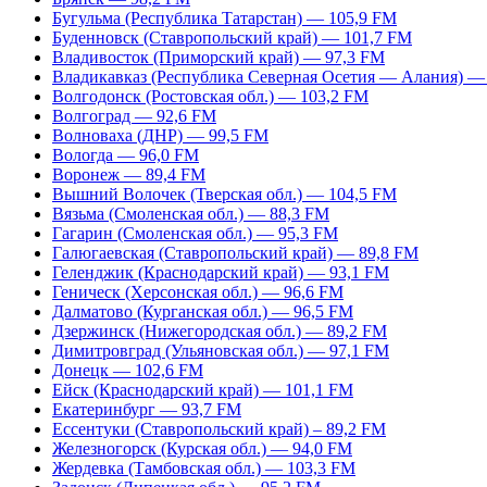
Бугульма (Республика Татарстан) — 105,9 FM
Буденновск (Ставропольский край) — 101,7 FM
Владивосток (Приморский край) — 97,3 FM
Владикавказ (Республика Северная Осетия — Алания) —
Волгодонск (Ростовская обл.) — 103,2 FM
Волгоград — 92,6 FM
Волноваха (ДНР) — 99,5 FM
Вологда — 96,0 FM
Воронеж — 89,4 FM
Вышний Волочек (Тверская обл.) — 104,5 FM
Вязьма (Смоленская обл.) — 88,3 FM
Гагарин (Смоленская обл.) — 95,3 FM
Галюгаевская (Ставропольский край) — 89,8 FM
Геленджик (Краснодарский край) — 93,1 FM
Геническ (Херсонская обл.) — 96,6 FM
Далматово (Курганская обл.) — 96,5 FM
Дзержинск (Нижегородская обл.) — 89,2 FM
Димитровград (Ульяновская обл.) — 97,1 FM
Донецк — 102,6 FM
Ейск (Краснодарский край) — 101,1 FM
Екатеринбург — 93,7 FM
Ессентуки (Ставропольский край) – 89,2 FM
Железногорск (Курская обл.) — 94,0 FM
Жердевка (Тамбовская обл.) — 103,3 FM