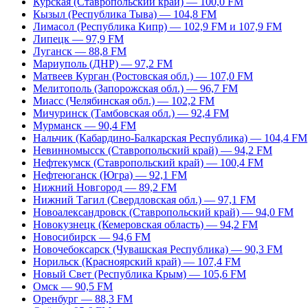
Курская (Ставропольский край) — 100,0 FM
Кызыл (Республика Тыва) — 104,8 FM
Лимасол (Республика Кипр) — 102,9 FM и 107,9 FM
Липецк — 97,9 FM
Луганск — 88,8 FM
Мариуполь (ДНР) — 97,2 FM
Матвеев Курган (Ростовская обл.) — 107,0 FM
Мелитополь (Запорожская обл.) — 96,7 FM
Миасс (Челябинская обл.) — 102,2 FM
Мичуринск (Тамбовская обл.) — 92,4 FM
Мурманск — 90,4 FM
Нальчик (Кабардино-Балкарская Республика) — 104,4 FM
Невинномысск (Ставропольский край) — 94,2 FM
Нефтекумск (Ставропольский край) — 100,4 FM
Нефтеюганск (Югра) — 92,1 FM
Нижний Новгород — 89,2 FM
Нижний Тагил (Свердловская обл.) — 97,1 FM
Новоалександровск (Ставропольский край) — 94,0 FM
Новокузнецк (Кемеровская область) — 94,2 FM
Новосибирск — 94,6 FM
Новочебоксарск (Чувашская Республика) — 90,3 FM
Норильск (Красноярский край) — 107,4 FM
Новый Свет (Республика Крым) — 105,6 FM
Омск — 90,5 FM
Оренбург — 88,3 FM