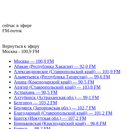
сейчас в эфире
FM-поток
Вернуться к эфиру
Москва - 100,9 FM
Москва — 100,9 FM
Абакан (Республика Хакасия) — 92,0 FM
Александровское (Ставропольский край) — 101,9 FM
Альметьевск (Республика Татарстан) — 99,6 FM
Анапа (Краснодарский край) — 90,5 FM
Арзгир (Ставропольский край) — 103,8 FM
Астрахань — 90,5 FM
Ахтубинск (Астраханская обл.) — 99,1 FM
Белгород — 103,2 FM
Бердянск (Запорожская обл.) — 102,7 FM
Благодарный (Ставропольский край) — 101,2 FM
Братск (Иркутская обл.) — 107,2 FM
Бриньковская (Краснодарский край) – 96,8 FM
Брянск — 98,2 FM