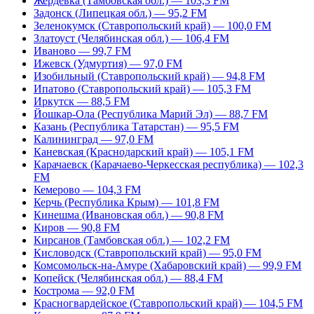
Жердевка (Тамбовская обл.) — 103,3 FM
Задонск (Липецкая обл.) — 95,2 FM
Зеленокумск (Ставропольский край) — 100,0 FM
Златоуст (Челябинская обл.) — 106,4 FM
Иваново — 99,7 FM
Ижевск (Удмуртия) — 97,0 FM
Изобильный (Ставропольский край) — 94,8 FM
Ипатово (Ставропольский край) — 105,3 FM
Иркутск — 88,5 FM
Йошкар-Ола (Республика Марий Эл) — 88,7 FM
Казань (Республика Татарстан) — 95,5 FM
Калининград — 97,0 FM
Каневская (Краснодарский край) — 105,1 FM
Карачаевск (Карачаево-Черкесская республика) — 102,3
FM
Кемерово — 104,3 FM
Керчь (Республика Крым) — 101,8 FM
Кинешма (Ивановская обл.) — 90,8 FM
Киров — 90,8 FM
Кирсанов (Тамбовская обл.) — 102,2 FM
Кисловодск (Ставропольский край) — 95,0 FM
Комсомольск-на-Амуре (Хабаровский край) — 99,9 FM
Копейск (Челябинская обл.) — 88,4 FM
Кострома — 92,0 FM
Красногвардейское (Ставропольский край) — 104,5 FM