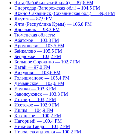
Чита (Забайкальский край) — 87,6 FM
Энергодар (Запорожская обл.) – 104,5 FM
Южно-Сахалинск (Сахалинская обл.) — 89,3 FM
Якутск — 87,9 FM
Ялта (Республика Крым) — 106,8 FM
Ярославль — 98,3 FM
Тюменская область:
Абатское — 103,8 FM
Аромашево — 103,5 FM
Байкалово — 105,5 FM
Бердюжье — 103,2 FM
Большое Сорокино — 102,7 FM
Вагай — 97,0 FM
Викулово — 103,6 FM
Голышманово — 105,4 FM
Демьянское — 102,6 FM
Ермаки — 103,3 FM
Заводоуковск — 103,3 FM
Ингаир — 103,2 FM
Исетское — 102,9 FM
Ишим — 104,9 FM
Казанское — 100,2 FM
Нагорный — 100,4 FM
Нижняя Тавда — 101,2 FM
Новоалександровка — 100,2 FM