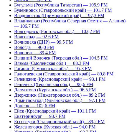
Бугульма (Республика Татарстан) — 105,9 FM
Буденновск (Ставропольский край) — 101,7 FM
Владивосток (Приморский край) — 97,3 FM
Владикавказ (Республика Северная Осетия — Алания)
— 106,7 FM
Волгодонск (Ростовская обл.) — 103,2 FM
Волгоград — 92,6 FM
Волноваха (ДНР) — 99,5 FM
Вологда — 96,0 FM
Воронеж — 89,4 FM
Вышний Волочек (Тверская обл.) — 104,5 FM
Вязьма (Смоленская обл.) — 88,3 FM
Гагарин (Смоленская обл.) — 95,3 FM
Галюгаевская (Ставропольский край) — 89,8 FM
Геленджик (Краснодарский край) — 93,1 FM
Геническ (Херсонская обл.) — 96,6 FM
Далматово (Курганская обл.) — 96,5 FM
Дзержинск (Нижегородская обл.) — 89,2 FM
Димитровград (Ульяновская обл.) — 97,1 FM
Донецк — 102,6 FM
Ейск (Краснодарский край) — 101,1 FM
Екатеринбург — 93,7 FM
Ессентуки (Ставропольский край) – 89,2 FM
Железногорск (Курская обл.) — 94,0 FM