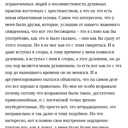
ограниченных людей о несовместимости духовных
практик восточных с христианством, а что ну это есть
некая объективная основа. Самое что интересное, что у
меня были друзья, которые, услышав от нашего знакомого
священника, что вот это бесовщина – это я слово как бы
употребляю, как это и было сказано, – они как бы сразу от
этого отошли. Но я не мог как-то с этим смириться. И я
даже вступал в споры, к тому времени у меня появился
духовник, я вступал с ним в споры, а этот духовник, он до
сих пор является моим духовником, то есть вот как-то с тех
пор до нынешнего времени он не менялся. И я
аргументированно пытался объяснить, что на самом деле
это все хорошо и правильно. Но мне не особо возражали
почему, потому что возражения были такие, достаточно
прямолинейные, и с логической точки зрении
неубедительные. Ну просто вот, это нетрадиционно, это
неправильно и так далее и тому подобное. Но что
интересно, вот я помню свое внутреннее ощущение:
притом что, как я думал, у меня были более весомые