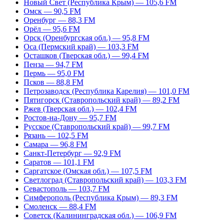
Новый Свет (Республика Крым) — 105,6 FM
Омск — 90,5 FM
Оренбург — 88,3 FM
Орёл — 95,6 FM
Орск (Оренбургская обл.) — 95,8 FM
Оса (Пермский край) — 103,3 FM
Осташков (Тверская обл.) — 99,4 FM
Пенза — 94,7 FM
Пермь — 95,0 FM
Псков — 88,8 FM
Петрозаводск (Республика Карелия) — 101,0 FM
Пятигорск (Ставропольский край) — 89,2 FM
Ржев (Тверская обл.) — 102,4 FM
Ростов-на-Дону — 95,7 FM
Русское (Ставропольский край) — 99,7 FM
Рязань — 102,5 FM
Самара — 96,8 FM
Санкт-Петербург — 92,9 FM
Саратов — 101,1 FM
Саргатское (Омская обл.) — 107,5 FM
Светлоград (Ставропольский край) — 103,3 FM
Севастополь — 103,7 FM
Симферополь (Республика Крым) — 89,3 FM
Смоленск — 88,4 FM
Советск (Калининградская обл.) — 106,9 FM