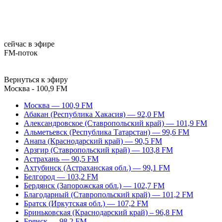
сейчас в эфире
FM-поток
Вернуться к эфиру
Москва - 100,9 FM
Москва — 100,9 FM
Абакан (Республика Хакасия) — 92,0 FM
Александровское (Ставропольский край) — 101,9 FM
Альметьевск (Республика Татарстан) — 99,6 FM
Анапа (Краснодарский край) — 90,5 FM
Арзгир (Ставропольский край) — 103,8 FM
Астрахань — 90,5 FM
Ахтубинск (Астраханская обл.) — 99,1 FM
Белгород — 103,2 FM
Бердянск (Запорожская обл.) — 102,7 FM
Благодарный (Ставропольский край) — 101,2 FM
Братск (Иркутская обл.) — 107,2 FM
Бриньковская (Краснодарский край) – 96,8 FM
Брянск — 98,2 FM