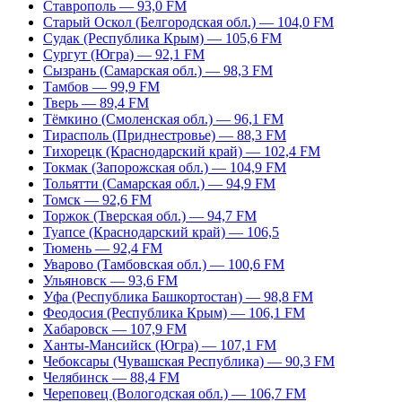
Ставрополь — 93,0 FM
Старый Оскол (Белгородская обл.) — 104,0 FM
Судак (Республика Крым) — 105,6 FM
Сургут (Югра) — 92,1 FM
Сызрань (Самарская обл.) — 98,3 FM
Тамбов — 99,9 FM
Тверь — 89,4 FM
Тёмкино (Смоленская обл.) — 96,1 FM
Тирасполь (Приднестровье) — 88,3 FM
Тихорецк (Краснодарский край) — 102,4 FM
Токмак (Запорожская обл.) — 104,9 FM
Тольятти (Самарская обл.) — 94,9 FM
Томск — 92,6 FM
Торжок (Тверская обл.) — 94,7 FM
Туапсе (Краснодарский край) — 106,5
Тюмень — 92,4 FM
Уварово (Тамбовская обл.) — 100,6 FM
Ульяновск — 93,6 FM
Уфа (Республика Башкортостан) — 98,8 FM
Феодосия (Республика Крым) — 106,1 FM
Хабаровск — 107,9 FM
Ханты-Мансийск (Югра) — 107,1 FM
Чебоксары (Чувашская Республика) — 90,3 FM
Челябинск — 88,4 FM
Череповец (Вологодская обл.) — 106,7 FM