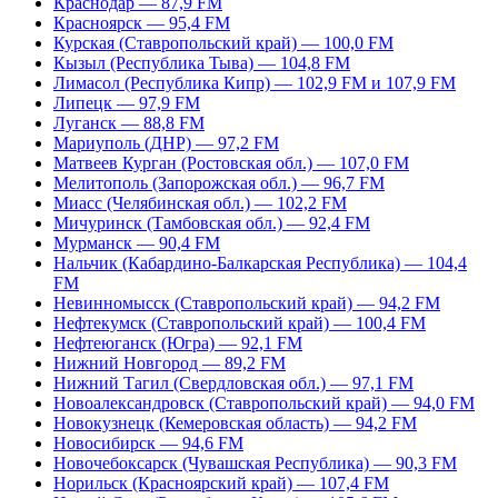
Краснодар — 87,9 FM
Красноярск — 95,4 FM
Курская (Ставропольский край) — 100,0 FM
Кызыл (Республика Тыва) — 104,8 FM
Лимасол (Республика Кипр) — 102,9 FM и 107,9 FM
Липецк — 97,9 FM
Луганск — 88,8 FM
Мариуполь (ДНР) — 97,2 FM
Матвеев Курган (Ростовская обл.) — 107,0 FM
Мелитополь (Запорожская обл.) — 96,7 FM
Миасс (Челябинская обл.) — 102,2 FM
Мичуринск (Тамбовская обл.) — 92,4 FM
Мурманск — 90,4 FM
Нальчик (Кабардино-Балкарская Республика) — 104,4
FM
Невинномысск (Ставропольский край) — 94,2 FM
Нефтекумск (Ставропольский край) — 100,4 FM
Нефтеюганск (Югра) — 92,1 FM
Нижний Новгород — 89,2 FM
Нижний Тагил (Свердловская обл.) — 97,1 FM
Новоалександровск (Ставропольский край) — 94,0 FM
Новокузнецк (Кемеровская область) — 94,2 FM
Новосибирск — 94,6 FM
Новочебоксарск (Чувашская Республика) — 90,3 FM
Норильск (Красноярский край) — 107,4 FM