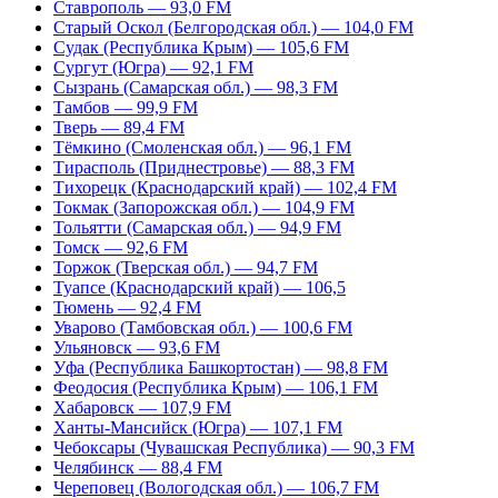
Ставрополь — 93,0 FM
Старый Оскол (Белгородская обл.) — 104,0 FM
Судак (Республика Крым) — 105,6 FM
Сургут (Югра) — 92,1 FM
Сызрань (Самарская обл.) — 98,3 FM
Тамбов — 99,9 FM
Тверь — 89,4 FM
Тёмкино (Смоленская обл.) — 96,1 FM
Тирасполь (Приднестровье) — 88,3 FM
Тихорецк (Краснодарский край) — 102,4 FM
Токмак (Запорожская обл.) — 104,9 FM
Тольятти (Самарская обл.) — 94,9 FM
Томск — 92,6 FM
Торжок (Тверская обл.) — 94,7 FM
Туапсе (Краснодарский край) — 106,5
Тюмень — 92,4 FM
Уварово (Тамбовская обл.) — 100,6 FM
Ульяновск — 93,6 FM
Уфа (Республика Башкортостан) — 98,8 FM
Феодосия (Республика Крым) — 106,1 FM
Хабаровск — 107,9 FM
Ханты-Мансийск (Югра) — 107,1 FM
Чебоксары (Чувашская Республика) — 90,3 FM
Челябинск — 88,4 FM
Череповец (Вологодская обл.) — 106,7 FM