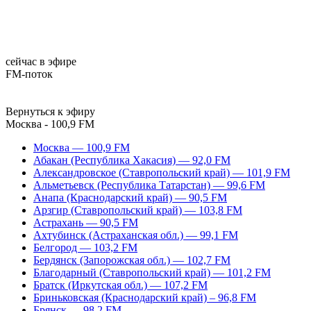
сейчас в эфире
FM-поток
Вернуться к эфиру
Москва - 100,9 FM
Москва — 100,9 FM
Абакан (Республика Хакасия) — 92,0 FM
Александровское (Ставропольский край) — 101,9 FM
Альметьевск (Республика Татарстан) — 99,6 FM
Анапа (Краснодарский край) — 90,5 FM
Арзгир (Ставропольский край) — 103,8 FM
Астрахань — 90,5 FM
Ахтубинск (Астраханская обл.) — 99,1 FM
Белгород — 103,2 FM
Бердянск (Запорожская обл.) — 102,7 FM
Благодарный (Ставропольский край) — 101,2 FM
Братск (Иркутская обл.) — 107,2 FM
Бриньковская (Краснодарский край) – 96,8 FM
Брянск — 98,2 FM