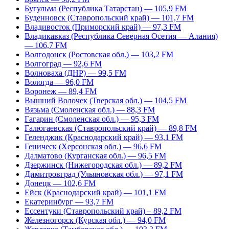
Бугульма (Республика Татарстан) — 105,9 FM
Буденновск (Ставропольский край) — 101,7 FM
Владивосток (Приморский край) — 97,3 FM
Владикавказ (Республика Северная Осетия — Алания)
— 106,7 FM
Волгодонск (Ростовская обл.) — 103,2 FM
Волгоград — 92,6 FM
Волноваха (ДНР) — 99,5 FM
Вологда — 96,0 FM
Воронеж — 89,4 FM
Вышний Волочек (Тверская обл.) — 104,5 FM
Вязьма (Смоленская обл.) — 88,3 FM
Гагарин (Смоленская обл.) — 95,3 FM
Галюгаевская (Ставропольский край) — 89,8 FM
Геленджик (Краснодарский край) — 93,1 FM
Геническ (Херсонская обл.) — 96,6 FM
Далматово (Курганская обл.) — 96,5 FM
Дзержинск (Нижегородская обл.) — 89,2 FM
Димитровград (Ульяновская обл.) — 97,1 FM
Донецк — 102,6 FM
Ейск (Краснодарский край) — 101,1 FM
Екатеринбург — 93,7 FM
Ессентуки (Ставропольский край) – 89,2 FM
Железногорск (Курская обл.) — 94,0 FM