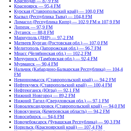
Краснодар — 87,9 FM
Красноярск — 95,4 FM
Курская (Ставропольский край) — 100,0 FM
Кызыл (Республика Тыва) — 104,8 FM
Лимасол (Республика Кипр) — 102,9 FM и 107,9 FM
Липецк — 97,9 FM
Луганск — 88,8 FM
Мариуполь (ДНР) — 97,2 FM
Матвеев Курган (Ростовская обл.) — 107,0 FM
Мелитополь (Запорожская обл.) — 96,7 FM
Миасс (Челябинская обл.) — 102,2 FM
Мичуринск (Тамбовская обл.) — 92,4 FM
Мурманск — 90,4 FM
Нальчик (Кабардино-Балкарская Республика) — 104,4
FM
Невинномысск (Ставропольский край) — 94,2 FM
Нефтекумск (Ставропольский край) — 100,4 FM
Нефтеюганск (Югра) — 92,1 FM
Нижний Новгород — 89,2 FM
Нижний Тагил (Свердловская обл.) — 97,1 FM
Новоалександровск (Ставропольский край) — 94,0 FM
Новокузнецк (Кемеровская область) — 94,2 FM
Новосибирск — 94,6 FM
Новочебоксарск (Чувашская Республика) — 90,3 FM
Норильск (Красноярский край) — 107,4 FM