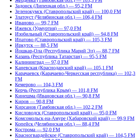
Жердевка (Тамбовская обл.) — 103,3 FM
Задонск (Липецкая обл.) — 95,2 FM
Зеленокумск (Ставропольский край) — 100,0 FM
Златоуст (Челябинская обл.) — 106,4 FM
Иваново — 99,7 FM
Ижевск (Удмуртия) — 97,0 FM
Изобильный (Ставропольский край) — 94,8 FM
Ипатово (Ставропольский край) — 105,3 FM
Иркутск — 88,5 FM
Йошкар-Ола (Республика Марий Эл) — 88,7 FM
Казань (Республика Татарстан) — 95,5 FM
Калининград — 97,0 FM
Каневская (Краснодарский край) — 105,1 FM
Карачаевск (Карачаево-Черкесская республика) — 102,3
FM
Кемерово — 104,3 FM
Керчь (Республика Крым) — 101,8 FM
Кинешма (Ивановская обл.) — 90,8 FM
Киров — 90,8 FM
Кирсанов (Тамбовская обл.) — 102,2 FM
Кисловодск (Ставропольский край) — 95,0 FM
Комсомольск-на-Амуре (Хабаровский край) — 99,9 FM
Копейск (Челябинская обл.) — 88,4 FM
Кострома — 92,0 FM
Красногвардейское (Ставропольский край) — 104,5 FM