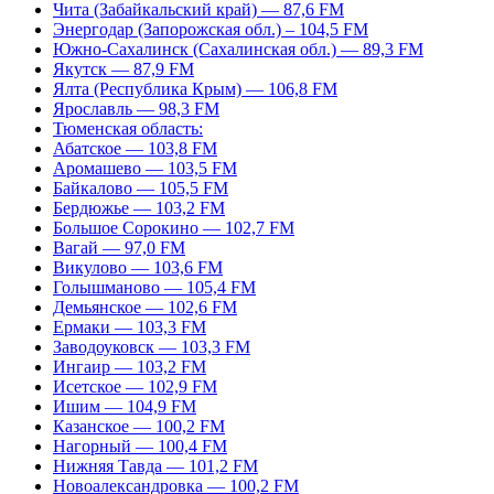
Чита (Забайкальский край) — 87,6 FM
Энергодар (Запорожская обл.) – 104,5 FM
Южно-Сахалинск (Сахалинская обл.) — 89,3 FM
Якутск — 87,9 FM
Ялта (Республика Крым) — 106,8 FM
Ярославль — 98,3 FM
Тюменская область:
Абатское — 103,8 FM
Аромашево — 103,5 FM
Байкалово — 105,5 FM
Бердюжье — 103,2 FM
Большое Сорокино — 102,7 FM
Вагай — 97,0 FM
Викулово — 103,6 FM
Голышманово — 105,4 FM
Демьянское — 102,6 FM
Ермаки — 103,3 FM
Заводоуковск — 103,3 FM
Ингаир — 103,2 FM
Исетское — 102,9 FM
Ишим — 104,9 FM
Казанское — 100,2 FM
Нагорный — 100,4 FM
Нижняя Тавда — 101,2 FM
Новоалександровка — 100,2 FM