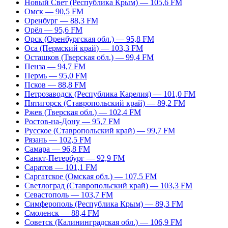
Новый Свет (Республика Крым) — 105,6 FM
Омск — 90,5 FM
Оренбург — 88,3 FM
Орёл — 95,6 FM
Орск (Оренбургская обл.) — 95,8 FM
Оса (Пермский край) — 103,3 FM
Осташков (Тверская обл.) — 99,4 FM
Пенза — 94,7 FM
Пермь — 95,0 FM
Псков — 88,8 FM
Петрозаводск (Республика Карелия) — 101,0 FM
Пятигорск (Ставропольский край) — 89,2 FM
Ржев (Тверская обл.) — 102,4 FM
Ростов-на-Дону — 95,7 FM
Русское (Ставропольский край) — 99,7 FM
Рязань — 102,5 FM
Самара — 96,8 FM
Санкт-Петербург — 92,9 FM
Саратов — 101,1 FM
Саргатское (Омская обл.) — 107,5 FM
Светлоград (Ставропольский край) — 103,3 FM
Севастополь — 103,7 FM
Симферополь (Республика Крым) — 89,3 FM
Смоленск — 88,4 FM
Советск (Калининградская обл.) — 106,9 FM