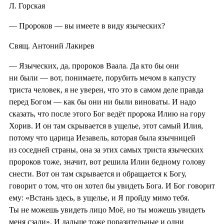
Л. Горская
— Пророков — вы имеете в виду языческих?
Свящ. Антоний Лакирев
— Языческих, да, пророков Ваала. Да кто бы они
ни были — вот, понимаете, порубить мечом в капусту
триста человек, я не уверен, что это в самом деле правда
перед Богом — как бы они ни были виноваты. И надо
сказать, что после этого Бог ведёт пророка Илию на гору
Хорив. И он там скрывается в ущелье, этот самый Илия,
потому что царица Иезавель, которая была язычницей
из соседней страны, она за этих самых триста языческих
пророков тоже, значит, вот решила Илии бедному голову
снести. Вот он там скрывается и обращается к Богу,
говорит о том, что он хотел бы увидеть Бога. И Бог говорит
ему: «Встань здесь, в ущелье, и Я пройду мимо тебя.
Ты не можешь увидеть лицо Моё, но ты можешь увидеть
меня сзади». И дальше тоже поразительные и одни