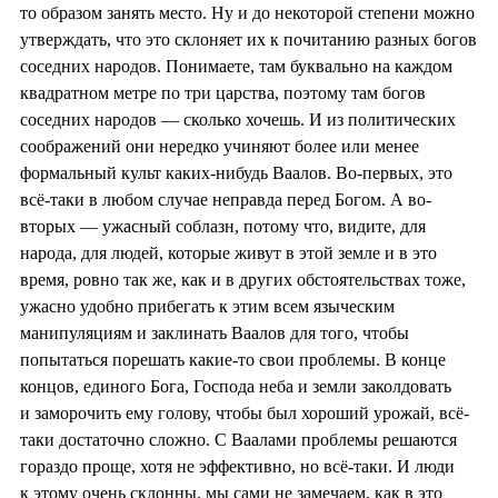
то образом занять место. Ну и до некоторой степени можно
утверждать, что это склоняет их к почитанию разных богов
соседних народов. Понимаете, там буквально на каждом
квадратном метре по три царства, поэтому там богов
соседних народов — сколько хочешь. И из политических
соображений они нередко учиняют более или менее
формальный культ каких-нибудь Ваалов. Во-первых, это
всё-таки в любом случае неправда перед Богом. А во-
вторых — ужасный соблазн, потому что, видите, для
народа, для людей, которые живут в этой земле и в это
время, ровно так же, как и в других обстоятельствах тоже,
ужасно удобно прибегать к этим всем языческим
манипуляциям и заклинать Ваалов для того, чтобы
попытаться порешать какие-то свои проблемы. В конце
концов, единого Бога, Господа неба и земли заколдовать
и заморочить ему голову, чтобы был хороший урожай, всё-
таки достаточно сложно. С Ваалами проблемы решаются
гораздо проще, хотя не эффективно, но всё-таки. И люди
к этому очень склонны, мы сами не замечаем, как в это