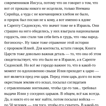
современников Иисуса, потому что он говорит о том, что
вот от проказы никого не исцелили, только Неемана
Сирийца, а чуда с не кончающимся хлебом не было,
и пророк был послан не к кому, а вот именно к вдове
в Сарепту Сидонскую, что значит тоже не в Израиль. Они
страшно на него обиделись, у них взыграла национальная
гордость, они стали там себя бить в грудь, что «мы народ-
богоносец». Ну такое тоже отражение этой истории
с пророком Илией. Для контекста, кстати говоря, Книги
Царств тоже довольно важная деталь — то, что она об этом
свидетельствует, что это было не в Израиле, а в Сарепте
Сидонской. Но всё же гораздо важнее то, что в какой-то
момент по вдохновению свыше Илия приходит к царю —
вот является пред очи царя. Перед этим царь долго по всем
окрестным землям его искал, посылал соглядатаев
с отравленными зонтиками, чтобы где-то там... требовал
выдачи Илии у соседних царьков. В общем, всё как всегда.
Да, и никто его не мог найти, потом посылал войска —
по 50 человек — для того, чтобы его схватить. В какой-то