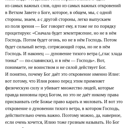
из самых важных слов, одно из самых важных откровений
в Ветхом Завете о Боге, которое, в общем, мы, с одной
стороны, знаем, а с другой стороны, легко выпускаем
из поля зрения — Бог говорит ему, я тоже не по порядку
процитирую: «Сначала будет землетрясение, но не в нём
Господь. Потом будет огонь, но не в нём Господь. Потом
будет сильный ветер, сотрясающий горы, но не в нём
Господь. И наконец — дуновение тихого ветра („глас хлада
тонка“ — по-славянски), и в нём — Господь». Вот,
понимаете, не воинством и не силой действует Бог.
И понятно, почему Бог даёт это откровение именно Илие:
вот потому, что Илия ровно перед этим применяет
физическую силу и убивает множество людей, которые
правда виновны пред Богом, но это не даёт никому права
присваивать себе Божье право карать и миловать. И вот это
откровение о дуновении тихого ветра, в котором Господь,
действительно очень важно. Поэтому можно, да, наверное,
если очень хочется, Илию тоже грозным называть. Но Бог