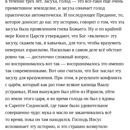
в течение трёх лет. Засуха, голод — это всё-таки ещё очень
примитивное земледелие, и засуха означает голод
практически автоматически. И последующее Предание, то,
которое доносит до нас эту историю, говорит о том, что эта
засуха была проявлением гнева Божьего. Ну и по крайней
мере Книги Царств утверждают, что Бог «включил» эту
засуху, скажем так, в кавычках, для того, чтобы вразумить
неверных израильтян. Насколько в самом деле всё обстоит
ровно так — достаточно сложный вопрос,
но воспринималось вот так — воспринималось это именно
так современниками. Вот они считали, что Бог наслал эту
засуху для вразумления. При этом, в результате конфликта
с царём, который как раз тоже всякие капища Ваалу
устраивал, Илия вынужден был уйти из Израиля, уйти
из земли этого царя, и во время голода он был у вдовы
в Сарепте Сидонской, где такое было удивительное
совершенно чудо: мука и масло не заканчивались всё
то время, пока он там находился. Господь Иисус
вспоминает эту историю, и это страшно возмутило