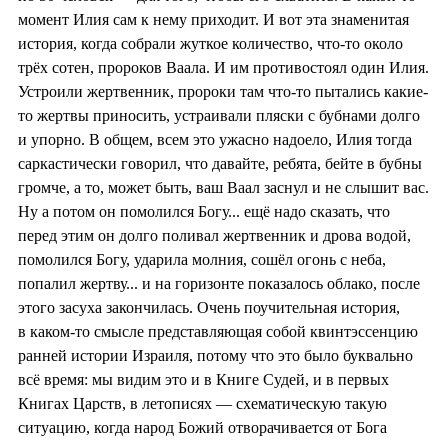
момент Илия сам к нему приходит. И вот эта знаменитая
история, когда собрали жуткое количество, что-то около
трёх сотен, пророков Ваала. И им противостоял один Илия.
Устроили жертвенник, пророки там что-то пытались какие-
то жертвы приносить, устраивали пляски с бубнами долго
и упорно. В общем, всем это ужасно надоело, Илия тогда
саркастически говорил, что давайте, ребята, бейте в бубны
громче, а то, может быть, ваш Ваал заснул и не слышит вас.
Ну а потом он помолился Богу... ещё надо сказать, что
перед этим он долго поливал жертвенник и дрова водой,
помолился Богу, ударила молния, сошёл огонь с неба,
попалил жертву... и на горизонте показалось облако, после
этого засуха закончилась. Очень поучительная история,
в каком-то смысле представляющая собой квинтэссенцию
ранней истории Израиля, потому что это было буквально
всё время: мы видим это и в Книге Судей, и в первых
Книгах Царств, в летописях — схематическую такую
ситуацию, когда народ Божий отворачивается от Бога