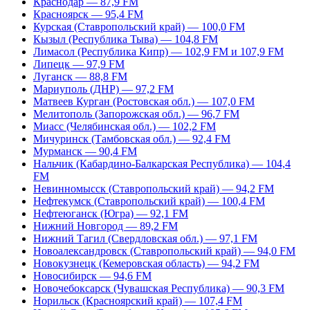
Краснодар — 87,9 FM
Красноярск — 95,4 FM
Курская (Ставропольский край) — 100,0 FM
Кызыл (Республика Тыва) — 104,8 FM
Лимасол (Республика Кипр) — 102,9 FM и 107,9 FM
Липецк — 97,9 FM
Луганск — 88,8 FM
Мариуполь (ДНР) — 97,2 FM
Матвеев Курган (Ростовская обл.) — 107,0 FM
Мелитополь (Запорожская обл.) — 96,7 FM
Миасс (Челябинская обл.) — 102,2 FM
Мичуринск (Тамбовская обл.) — 92,4 FM
Мурманск — 90,4 FM
Нальчик (Кабардино-Балкарская Республика) — 104,4
FM
Невинномысск (Ставропольский край) — 94,2 FM
Нефтекумск (Ставропольский край) — 100,4 FM
Нефтеюганск (Югра) — 92,1 FM
Нижний Новгород — 89,2 FM
Нижний Тагил (Свердловская обл.) — 97,1 FM
Новоалександровск (Ставропольский край) — 94,0 FM
Новокузнецк (Кемеровская область) — 94,2 FM
Новосибирск — 94,6 FM
Новочебоксарск (Чувашская Республика) — 90,3 FM
Норильск (Красноярский край) — 107,4 FM