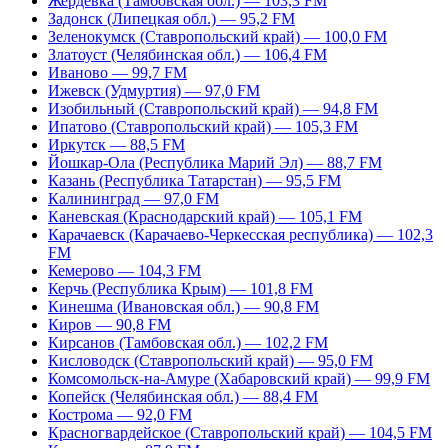
Жердевка (Тамбовская обл.) — 103,3 FM
Задонск (Липецкая обл.) — 95,2 FM
Зеленокумск (Ставропольский край) — 100,0 FM
Златоуст (Челябинская обл.) — 106,4 FM
Иваново — 99,7 FM
Ижевск (Удмуртия) — 97,0 FM
Изобильный (Ставропольский край) — 94,8 FM
Ипатово (Ставропольский край) — 105,3 FM
Иркутск — 88,5 FM
Йошкар-Ола (Республика Марий Эл) — 88,7 FM
Казань (Республика Татарстан) — 95,5 FM
Калининград — 97,0 FM
Каневская (Краснодарский край) — 105,1 FM
Карачаевск (Карачаево-Черкесская республика) — 102,3
FM
Кемерово — 104,3 FM
Керчь (Республика Крым) — 101,8 FM
Кинешма (Ивановская обл.) — 90,8 FM
Киров — 90,8 FM
Кирсанов (Тамбовская обл.) — 102,2 FM
Кисловодск (Ставропольский край) — 95,0 FM
Комсомольск-на-Амуре (Хабаровский край) — 99,9 FM
Копейск (Челябинская обл.) — 88,4 FM
Кострома — 92,0 FM
Красногвардейское (Ставропольский край) — 104,5 FM