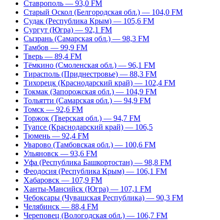
Ставрополь — 93,0 FM
Старый Оскол (Белгородская обл.) — 104,0 FM
Судак (Республика Крым) — 105,6 FM
Сургут (Югра) — 92,1 FM
Сызрань (Самарская обл.) — 98,3 FM
Тамбов — 99,9 FM
Тверь — 89,4 FM
Тёмкино (Смоленская обл.) — 96,1 FM
Тирасполь (Приднестровье) — 88,3 FM
Тихорецк (Краснодарский край) — 102,4 FM
Токмак (Запорожская обл.) — 104,9 FM
Тольятти (Самарская обл.) — 94,9 FM
Томск — 92,6 FM
Торжок (Тверская обл.) — 94,7 FM
Туапсе (Краснодарский край) — 106,5
Тюмень — 92,4 FM
Уварово (Тамбовская обл.) — 100,6 FM
Ульяновск — 93,6 FM
Уфа (Республика Башкортостан) — 98,8 FM
Феодосия (Республика Крым) — 106,1 FM
Хабаровск — 107,9 FM
Ханты-Мансийск (Югра) — 107,1 FM
Чебоксары (Чувашская Республика) — 90,3 FM
Челябинск — 88,4 FM
Череповец (Вологодская обл.) — 106,7 FM