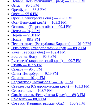
Новый Свет (Республика Крым) — 105,6 FM
Омск — 90,5 FM
Оренбург — 88,3 FM
Орёл — 95,6 FM
Орск (Оренбургская обл.) — 95,8 FM
Оса (Пермский край) — 103,3 FM
Осташков (Тверская обл.) — 99,4 FM
Пенза — 94,7 FM
Пермь — 95,0 FM
Псков — 88,8 FM
Петрозаводск (Республика Карелия) — 101,0 FM
Пятигорск (Ставропольский край) — 89,2 FM
Ржев (Тверская обл.) — 102,4 FM
Ростов-на-Дону — 95,7 FM
Русское (Ставропольский край) — 99,7 FM
Рязань — 102,5 FM
Самара — 96,8 FM
Санкт-Петербург — 92,9 FM
Саратов — 101,1 FM
Саргатское (Омская обл.) — 107,5 FM
Светлоград (Ставропольский край) — 103,3 FM
Севастополь — 103,7 FM
Симферополь (Республика Крым) — 89,3 FM
Смоленск — 88,4 FM
Советск (Калининградская обл.) — 106,9 FM