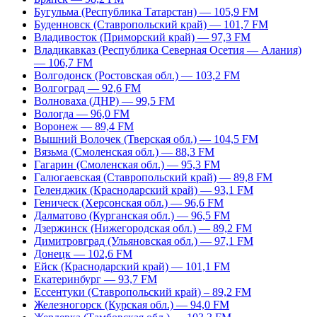
Бугульма (Республика Татарстан) — 105,9 FM
Буденновск (Ставропольский край) — 101,7 FM
Владивосток (Приморский край) — 97,3 FM
Владикавказ (Республика Северная Осетия — Алания)
— 106,7 FM
Волгодонск (Ростовская обл.) — 103,2 FM
Волгоград — 92,6 FM
Волноваха (ДНР) — 99,5 FM
Вологда — 96,0 FM
Воронеж — 89,4 FM
Вышний Волочек (Тверская обл.) — 104,5 FM
Вязьма (Смоленская обл.) — 88,3 FM
Гагарин (Смоленская обл.) — 95,3 FM
Галюгаевская (Ставропольский край) — 89,8 FM
Геленджик (Краснодарский край) — 93,1 FM
Геническ (Херсонская обл.) — 96,6 FM
Далматово (Курганская обл.) — 96,5 FM
Дзержинск (Нижегородская обл.) — 89,2 FM
Димитровград (Ульяновская обл.) — 97,1 FM
Донецк — 102,6 FM
Ейск (Краснодарский край) — 101,1 FM
Екатеринбург — 93,7 FM
Ессентуки (Ставропольский край) – 89,2 FM
Железногорск (Курская обл.) — 94,0 FM