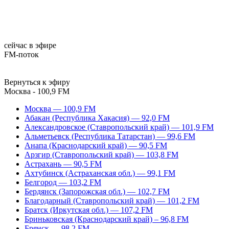
сейчас в эфире
FM-поток
Вернуться к эфиру
Москва - 100,9 FM
Москва — 100,9 FM
Абакан (Республика Хакасия) — 92,0 FM
Александровское (Ставропольский край) — 101,9 FM
Альметьевск (Республика Татарстан) — 99,6 FM
Анапа (Краснодарский край) — 90,5 FM
Арзгир (Ставропольский край) — 103,8 FM
Астрахань — 90,5 FM
Ахтубинск (Астраханская обл.) — 99,1 FM
Белгород — 103,2 FM
Бердянск (Запорожская обл.) — 102,7 FM
Благодарный (Ставропольский край) — 101,2 FM
Братск (Иркутская обл.) — 107,2 FM
Бриньковская (Краснодарский край) – 96,8 FM
Брянск — 98,2 FM