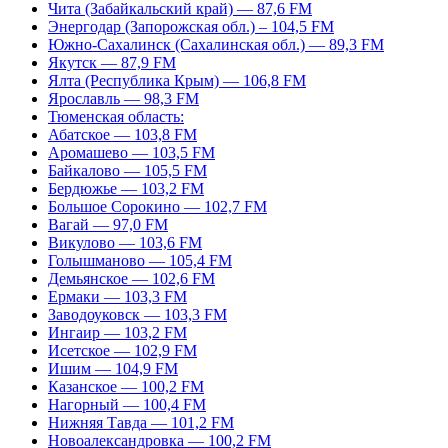
Чита (Забайкальский край) — 87,6 FM
Энергодар (Запорожская обл.) – 104,5 FM
Южно-Сахалинск (Сахалинская обл.) — 89,3 FM
Якутск — 87,9 FM
Ялта (Республика Крым) — 106,8 FM
Ярославль — 98,3 FM
Тюменская область:
Абатское — 103,8 FM
Аромашево — 103,5 FM
Байкалово — 105,5 FM
Бердюжье — 103,2 FM
Большое Сорокино — 102,7 FM
Вагай — 97,0 FM
Викулово — 103,6 FM
Голышманово — 105,4 FM
Демьянское — 102,6 FM
Ермаки — 103,3 FM
Заводоуковск — 103,3 FM
Ингаир — 103,2 FM
Исетское — 102,9 FM
Ишим — 104,9 FM
Казанское — 100,2 FM
Нагорный — 100,4 FM
Нижняя Тавда — 101,2 FM
Новоалександровка — 100,2 FM