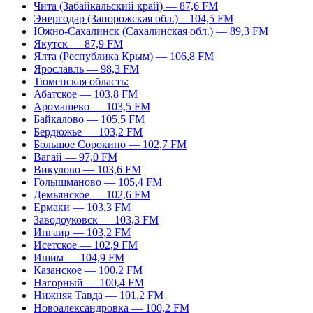
Чита (Забайкальский край) — 87,6 FM
Энергодар (Запорожская обл.) – 104,5 FM
Южно-Сахалинск (Сахалинская обл.) — 89,3 FM
Якутск — 87,9 FM
Ялта (Республика Крым) — 106,8 FM
Ярославль — 98,3 FM
Тюменская область:
Абатское — 103,8 FM
Аромашево — 103,5 FM
Байкалово — 105,5 FM
Бердюжье — 103,2 FM
Большое Сорокино — 102,7 FM
Вагай — 97,0 FM
Викулово — 103,6 FM
Голышманово — 105,4 FM
Демьянское — 102,6 FM
Ермаки — 103,3 FM
Заводоуковск — 103,3 FM
Ингаир — 103,2 FM
Исетское — 102,9 FM
Ишим — 104,9 FM
Казанское — 100,2 FM
Нагорный — 100,4 FM
Нижняя Тавда — 101,2 FM
Новоалександровка — 100,2 FM