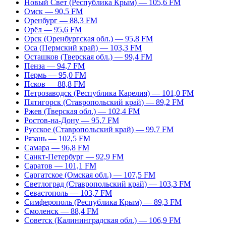
Новый Свет (Республика Крым) — 105,6 FM
Омск — 90,5 FM
Оренбург — 88,3 FM
Орёл — 95,6 FM
Орск (Оренбургская обл.) — 95,8 FM
Оса (Пермский край) — 103,3 FM
Осташков (Тверская обл.) — 99,4 FM
Пенза — 94,7 FM
Пермь — 95,0 FM
Псков — 88,8 FM
Петрозаводск (Республика Карелия) — 101,0 FM
Пятигорск (Ставропольский край) — 89,2 FM
Ржев (Тверская обл.) — 102,4 FM
Ростов-на-Дону — 95,7 FM
Русское (Ставропольский край) — 99,7 FM
Рязань — 102,5 FM
Самара — 96,8 FM
Санкт-Петербург — 92,9 FM
Саратов — 101,1 FM
Саргатское (Омская обл.) — 107,5 FM
Светлоград (Ставропольский край) — 103,3 FM
Севастополь — 103,7 FM
Симферополь (Республика Крым) — 89,3 FM
Смоленск — 88,4 FM
Советск (Калининградская обл.) — 106,9 FM