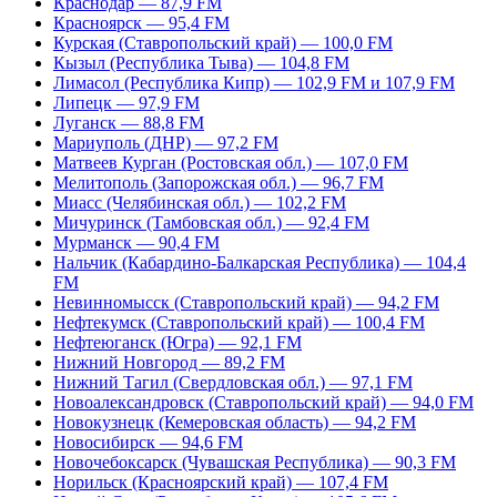
Краснодар — 87,9 FM
Красноярск — 95,4 FM
Курская (Ставропольский край) — 100,0 FM
Кызыл (Республика Тыва) — 104,8 FM
Лимасол (Республика Кипр) — 102,9 FM и 107,9 FM
Липецк — 97,9 FM
Луганск — 88,8 FM
Мариуполь (ДНР) — 97,2 FM
Матвеев Курган (Ростовская обл.) — 107,0 FM
Мелитополь (Запорожская обл.) — 96,7 FM
Миасс (Челябинская обл.) — 102,2 FM
Мичуринск (Тамбовская обл.) — 92,4 FM
Мурманск — 90,4 FM
Нальчик (Кабардино-Балкарская Республика) — 104,4
FM
Невинномысск (Ставропольский край) — 94,2 FM
Нефтекумск (Ставропольский край) — 100,4 FM
Нефтеюганск (Югра) — 92,1 FM
Нижний Новгород — 89,2 FM
Нижний Тагил (Свердловская обл.) — 97,1 FM
Новоалександровск (Ставропольский край) — 94,0 FM
Новокузнецк (Кемеровская область) — 94,2 FM
Новосибирск — 94,6 FM
Новочебоксарск (Чувашская Республика) — 90,3 FM
Норильск (Красноярский край) — 107,4 FM