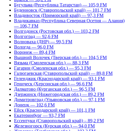
Бугульма (Республика Татарстан) — 105,9 FM
Буденновск (Ставропольский край) — 101,7 FM
Владивосток (Приморский край) — 97,3 FM
Владикавказ (Республика Северная Осетия — Алания)
— 106,7 FM
Волгодонск (Ростовская обл.) — 103,2 FM
Волгоград — 92,6 FM
Волноваха (ДНР) — 99,5 FM
Вологда — 96,0 FM
Воронеж — 89,4 FM
Вышний Волочек (Тверская обл.) — 104,5 FM
Вязьма (Смоленская обл.) — 88,3 FM
Гагарин (Смоленская обл.) — 95,3 FM
Галюгаевская (Ставропольский край) — 89,8 FM
Геленджик (Краснодарский край) — 93,1 FM
Геническ (Херсонская обл.) — 96,6 FM
Далматово (Курганская обл.) — 96,5 FM
Дзержинск (Нижегородская обл.) — 89,2 FM
Димитровград (Ульяновская обл.) — 97,1 FM
Донецк — 102,6 FM
Ейск (Краснодарский край) — 101,1 FM
Екатеринбург — 93,7 FM
Ессентуки (Ставропольский край) – 89,2 FM
Железногорск (Курская обл.) — 94,0 FM