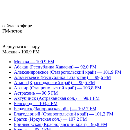
сейчас в эфире
FM-поток
Вернуться к эфиру
Москва - 100,9 FM
Москва — 100,9 FM
Абакан (Республика Хакасия) — 92,0 FM
Александровское (Ставропольский край) — 101,9 FM
Альметьевск (Республика Татарстан) — 99,6 FM
Анапа (Краснодарский край) — 90,5 FM
Арзгир (Ставропольский край) — 103,8 FM
Астрахань — 90,5 FM
Ахтубинск (Астраханская обл.) — 99,1 FM
Белгород — 103,2 FM
Бердянск (Запорожская обл.) — 102,7 FM
Благодарный (Ставропольский край) — 101,2 FM
Братск (Иркутская обл.) — 107,2 FM
Бриньковская (Краснодарский край) – 96,8 FM
Брянск — 98,2 FM