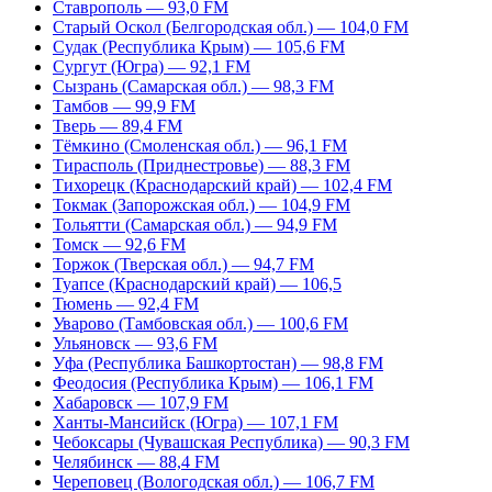
Ставрополь — 93,0 FM
Старый Оскол (Белгородская обл.) — 104,0 FM
Судак (Республика Крым) — 105,6 FM
Сургут (Югра) — 92,1 FM
Сызрань (Самарская обл.) — 98,3 FM
Тамбов — 99,9 FM
Тверь — 89,4 FM
Тёмкино (Смоленская обл.) — 96,1 FM
Тирасполь (Приднестровье) — 88,3 FM
Тихорецк (Краснодарский край) — 102,4 FM
Токмак (Запорожская обл.) — 104,9 FM
Тольятти (Самарская обл.) — 94,9 FM
Томск — 92,6 FM
Торжок (Тверская обл.) — 94,7 FM
Туапсе (Краснодарский край) — 106,5
Тюмень — 92,4 FM
Уварово (Тамбовская обл.) — 100,6 FM
Ульяновск — 93,6 FM
Уфа (Республика Башкортостан) — 98,8 FM
Феодосия (Республика Крым) — 106,1 FM
Хабаровск — 107,9 FM
Ханты-Мансийск (Югра) — 107,1 FM
Чебоксары (Чувашская Республика) — 90,3 FM
Челябинск — 88,4 FM
Череповец (Вологодская обл.) — 106,7 FM