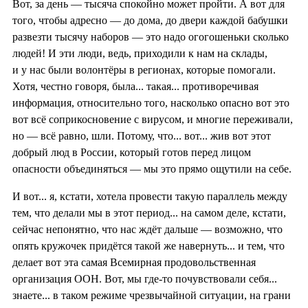
Вот, за день — тысяча спокойно может пройти. А вот для
того, чтобы адресно — до дома, до двери каждой бабушки
развезти тысячу наборов — это надо огогошеньки сколько
людей! И эти люди, ведь, приходили к нам на склады,
и у нас были волонтёры в регионах, которые помогали.
Хотя, честно говоря, была... такая... противоречивая
информация, относительно того, насколько опасно вот это
вот всё соприкосновение с вирусом, и многие переживали,
но — всё равно, шли. Потому, что... вот... жив вот этот
добрый люд в России, который готов перед лицом
опасности объединяться — мы это прямо ощутили на себе.
И вот... я, кстати, хотела провести такую параллель между
тем, что делали мы в этот период... на самом деле, кстати,
сейчас непонятно, что нас ждёт дальше — возможно, что
опять кружочек придётся такой же навернуть... и тем, что
делает вот эта самая Всемирная продовольственная
организация ООН. Вот, мы где-то почувствовали себя...
знаете... в таком режиме чрезвычайной ситуации, на грани