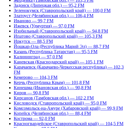
Жердевка (Тамбовская обл.) — 103,3 FM
Задонск (Липецкая обл.) — 95,2 FM
Зеленокумск (Ставропольский край) — 100,0 FM
Златоуст (Челябинская обл.) — 106,4 FM
Иваново — 99,7 FM
Ижевск (Удмуртия) — 97,0 FM
Изобильный (Ставропольский край) — 94,8 FM
Ипатово (Ставропольский край) — 105,3 FM
Иркутск — 88,5 FM
Йошкар-Ола (Республика Марий Эл) — 88,7 FM
Казань (Республика Татарстан) — 95,5 FM
Калининград — 97,0 FM
Каневская (Краснодарский край) — 105,1 FM
Карачаевск (Карачаево-Черкесская республика) — 102,3
FM
Кемерово — 104,3 FM
Керчь (Республика Крым) — 101,8 FM
Кинешма (Ивановская обл.) — 90,8 FM
Киров — 90,8 FM
Кирсанов (Тамбовская обл.) — 102,2 FM
Кисловодск (Ставропольский край) — 95,0 FM
Комсомольск-на-Амуре (Хабаровский край) — 99,9 FM
Копейск (Челябинская обл.) — 88,4 FM
Кострома — 92,0 FM
Красногвардейское (Ставропольский край) — 104,5 FM