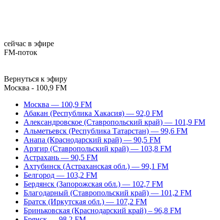
сейчас в эфире
FM-поток
Вернуться к эфиру
Москва - 100,9 FM
Москва — 100,9 FM
Абакан (Республика Хакасия) — 92,0 FM
Александровское (Ставропольский край) — 101,9 FM
Альметьевск (Республика Татарстан) — 99,6 FM
Анапа (Краснодарский край) — 90,5 FM
Арзгир (Ставропольский край) — 103,8 FM
Астрахань — 90,5 FM
Ахтубинск (Астраханская обл.) — 99,1 FM
Белгород — 103,2 FM
Бердянск (Запорожская обл.) — 102,7 FM
Благодарный (Ставропольский край) — 101,2 FM
Братск (Иркутская обл.) — 107,2 FM
Бриньковская (Краснодарский край) – 96,8 FM
Брянск — 98,2 FM