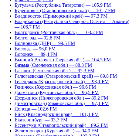
Бугульма (Республика Татарстан) — 105,9 FM
Буденновск (Ставропольский край) — 101,7 FM
Владивосток (Приморский край) — 97,3 FM
Владикавказ (Республика Северная Осетия — Алания)
— 106,7 FM
Волгодонск (Ростовская обл.) — 103,2 FM
Волгоград — 92,6 FM
Волноваха (ДНР) — 99,5 FM
Вологда — 96,0 FM
Воронеж — 89,4 FM
Вышний Волочек (Тверская обл.) — 104,5 FM
Вязьма (Смоленская обл.) — 88,3 FM
Гагарин (Смоленская обл.) — 95,3 FM
Галюгаевская (Ставропольский край) — 89,8 FM
Геленджик (Краснодарский край) — 93,1 FM
Геническ (Херсонская обл.) — 96,6 FM
Далматово (Курганская обл.) — 96,5 FM
Дзержинск (Нижегородская обл.) — 89,2 FM
Димитровград (Ульяновская обл.) — 97,1 FM
Донецк — 102,6 FM
Ейск (Краснодарский край) — 101,1 FM
Екатеринбург — 93,7 FM
Ессентуки (Ставропольский край) – 89,2 FM
Железногорск (Курская обл.) — 94,0 FM