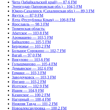
Чита (Забайкальский край) — 87,6 FM
Энергодар (Запорожская обл.) – 104,5 FM
Южно-Сахалинск (Сахалинская обл.) — 89,3 FM
Якутск — 87,9 FM
Ялта (Республика Крым) — 106,8 FM
Ярославль — 98,3 FM
Тюменская область:
Абатское — 103,8 FM
Аромашево — 103,5 FM
Байкалово — 105,5 FM
Бердюжье — 103,2 FM
Большое Сорокино — 102,7 FM
Вагай — 97,0 FM
Викулово — 103,6 FM
Голышманово — 105,4 FM
Демьянское — 102,6 FM
Ермаки — 103,3 FM
Заводоуковск — 103,3 FM
Ингаир — 103,2 FM
Исетское — 102,9 FM
Ишим — 104,9 FM
Казанское — 100,2 FM
Нагорный — 100,4 FM
Нижняя Тавда — 101,2 FM
Новоалександровка — 100,2 FM