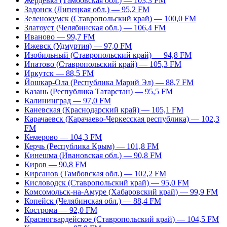
Жердевка (Тамбовская обл.) — 103,3 FM
Задонск (Липецкая обл.) — 95,2 FM
Зеленокумск (Ставропольский край) — 100,0 FM
Златоуст (Челябинская обл.) — 106,4 FM
Иваново — 99,7 FM
Ижевск (Удмуртия) — 97,0 FM
Изобильный (Ставропольский край) — 94,8 FM
Ипатово (Ставропольский край) — 105,3 FM
Иркутск — 88,5 FM
Йошкар-Ола (Республика Марий Эл) — 88,7 FM
Казань (Республика Татарстан) — 95,5 FM
Калининград — 97,0 FM
Каневская (Краснодарский край) — 105,1 FM
Карачаевск (Карачаево-Черкесская республика) — 102,3
FM
Кемерово — 104,3 FM
Керчь (Республика Крым) — 101,8 FM
Кинешма (Ивановская обл.) — 90,8 FM
Киров — 90,8 FM
Кирсанов (Тамбовская обл.) — 102,2 FM
Кисловодск (Ставропольский край) — 95,0 FM
Комсомольск-на-Амуре (Хабаровский край) — 99,9 FM
Копейск (Челябинская обл.) — 88,4 FM
Кострома — 92,0 FM
Красногвардейское (Ставропольский край) — 104,5 FM