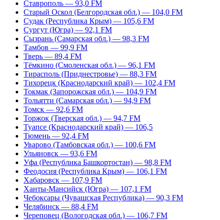
Ставрополь — 93,0 FM
Старый Оскол (Белгородская обл.) — 104,0 FM
Судак (Республика Крым) — 105,6 FM
Сургут (Югра) — 92,1 FM
Сызрань (Самарская обл.) — 98,3 FM
Тамбов — 99,9 FM
Тверь — 89,4 FM
Тёмкино (Смоленская обл.) — 96,1 FM
Тирасполь (Приднестровье) — 88,3 FM
Тихорецк (Краснодарский край) — 102,4 FM
Токмак (Запорожская обл.) — 104,9 FM
Тольятти (Самарская обл.) — 94,9 FM
Томск — 92,6 FM
Торжок (Тверская обл.) — 94,7 FM
Туапсе (Краснодарский край) — 106,5
Тюмень — 92,4 FM
Уварово (Тамбовская обл.) — 100,6 FM
Ульяновск — 93,6 FM
Уфа (Республика Башкортостан) — 98,8 FM
Феодосия (Республика Крым) — 106,1 FM
Хабаровск — 107,9 FM
Ханты-Мансийск (Югра) — 107,1 FM
Чебоксары (Чувашская Республика) — 90,3 FM
Челябинск — 88,4 FM
Череповец (Вологодская обл.) — 106,7 FM