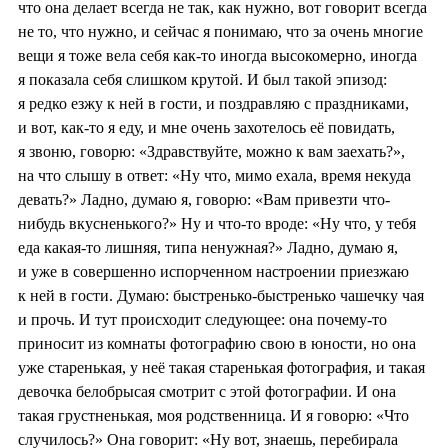
что она делает всегда не так, как нужно, вот говорит всегда
не то, что нужно, и сейчас я понимаю, что за очень многие
вещи я тоже вела себя как-то иногда высокомерно, иногда
я показала себя слишком крутой. И был такой эпизод:
я редко езжу к ней в гости, и поздравляю с праздниками,
и вот, как-то я еду, и мне очень захотелось её повидать,
я звоню, говорю: «Здравствуйте, можно к вам заехать?»,
на что слышу в ответ: «Ну что, мимо ехала, время некуда
девать?» Ладно, думаю я, говорю: «Вам привезти что-
нибудь вкусненького?» Ну и что-то вроде: «Ну что, у тебя
еда какая-то лишняя, типа ненужная?» Ладно, думаю я,
и уже в совершенно испорченном настроении приезжаю
к ней в гости. Думаю: быстренько-быстренько чашечку чая
и прочь. И тут происходит следующее: она почему-то
приносит из комнаты фотографию свою в юности, но она
уже старенькая, у неё такая старенькая фотография, и такая
девочка белобрысая смотрит с этой фотографии. И она
такая грустненькая, моя родственница. И я говорю: «Что
случилось?» Она говорит: «Ну вот, знаешь, перебирала