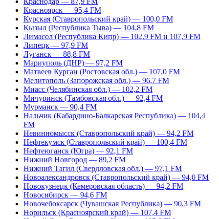
Краснодар — 87,9 FM
Красноярск — 95,4 FM
Курская (Ставропольский край) — 100,0 FM
Кызыл (Республика Тыва) — 104,8 FM
Лимасол (Республика Кипр) — 102,9 FM и 107,9 FM
Липецк — 97,9 FM
Луганск — 88,8 FM
Мариуполь (ДНР) — 97,2 FM
Матвеев Курган (Ростовская обл.) — 107,0 FM
Мелитополь (Запорожская обл.) — 96,7 FM
Миасс (Челябинская обл.) — 102,2 FM
Мичуринск (Тамбовская обл.) — 92,4 FM
Мурманск — 90,4 FM
Нальчик (Кабардино-Балкарская Республика) — 104,4
FM
Невинномысск (Ставропольский край) — 94,2 FM
Нефтекумск (Ставропольский край) — 100,4 FM
Нефтеюганск (Югра) — 92,1 FM
Нижний Новгород — 89,2 FM
Нижний Тагил (Свердловская обл.) — 97,1 FM
Новоалександровск (Ставропольский край) — 94,0 FM
Новокузнецк (Кемеровская область) — 94,2 FM
Новосибирск — 94,6 FM
Новочебоксарск (Чувашская Республика) — 90,3 FM
Норильск (Красноярский край) — 107,4 FM