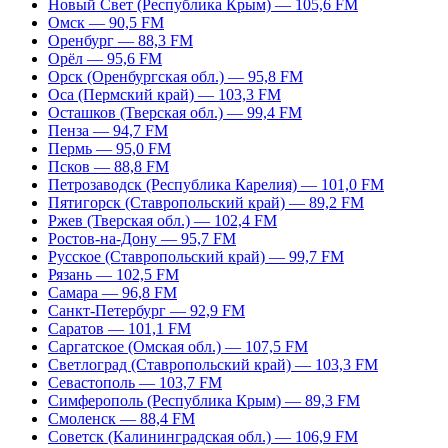
Новый Свет (Республика Крым) — 105,6 FM
Омск — 90,5 FM
Оренбург — 88,3 FM
Орёл — 95,6 FM
Орск (Оренбургская обл.) — 95,8 FM
Оса (Пермский край) — 103,3 FM
Осташков (Тверская обл.) — 99,4 FM
Пенза — 94,7 FM
Пермь — 95,0 FM
Псков — 88,8 FM
Петрозаводск (Республика Карелия) — 101,0 FM
Пятигорск (Ставропольский край) — 89,2 FM
Ржев (Тверская обл.) — 102,4 FM
Ростов-на-Дону — 95,7 FM
Русское (Ставропольский край) — 99,7 FM
Рязань — 102,5 FM
Самара — 96,8 FM
Санкт-Петербург — 92,9 FM
Саратов — 101,1 FM
Саргатское (Омская обл.) — 107,5 FM
Светлоград (Ставропольский край) — 103,3 FM
Севастополь — 103,7 FM
Симферополь (Республика Крым) — 89,3 FM
Смоленск — 88,4 FM
Советск (Калининградская обл.) — 106,9 FM