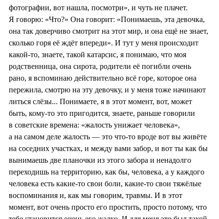
фотографии, вот нашла, посмотри», и чуть не плачет.
Я говорю: «Что?» Она говорит: «Понимаешь, эта девочка,
она так доверчиво смотрит на этот мир, и она ещё не знает,
сколько горя её ждёт впереди». И тут у меня происходит
какой-то, знаете, такой катарсис, я понимаю, что моя
родственница, она сирота, родители её погибли очень
рано, я вспоминаю действительно всё горе, которое она
пережила, смотрю на эту девочку, и у меня тоже начинают
литься слёзы... Понимаете, я в этот момент, вот, может
быть, кому-то это пригодится, знаете, раньше говорили
в советские времена: «жалость унижает человека»,
а на самом деле жалость — это что-то вроде вот вы живёте
на соседних участках, и между вами забор, и вот ты как бы
вынимаешь две планочки из этого забора и ненадолго
переходишь на территорию, как бы, человека, а у каждого
человека есть какие-то свои боли, какие-то свои тяжёлые
воспоминания и, как мы говорим, травмы. И в этот
момент, вот очень просто его простить, просто потому, что
тебе становится очень его жалко. И для меня это был такой,