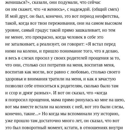
женишься?», сказали, они подумали, что сейчас
он им скажет, что «я женюсь», с надеждой. (общий смех)
И мой друг, он был, конечно, это вот период неофитства,
такой, когда все твои переживания, они на самом высоком
уровне, самый градус такой прямо зашкаливает, но тем
не менее, это прекрасно, когда человек в себе это
не заталкивает, а реализует, он говорит: «Я встал перед
ними на колени, и пришло понимание того, что я делаю,
я весь в слезах просил у своих родителей прощения за то,
что они, столько сил потратив на меня, воспитав меня,
воспитав как могли, все равно с любовью, столько своего
здоровья и внимания тратили на меня, и как я зачастую
позволял себе относиться к родителям, сколько было там
и ссор и дрязг разных». И вот он сказал, что «когда
я попросил прощения, мама прямо ринулась ко мне на шею,
вот мы вместе встали на коленях с ней, вот это были слезы,
конечно, такие...» Но когда мы вспоминали эту историю,
уже прошло там достаточно много лет, он сказал, что вот
это был поворотный момент, кстати, в отношениях внутри