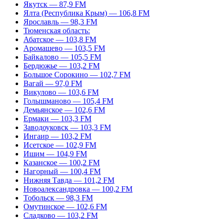
Якутск — 87,9 FM
Ялта (Республика Крым) — 106,8 FM
Ярославль — 98,3 FM
Тюменская область:
Абатское — 103,8 FM
Аромашево — 103,5 FM
Байкалово — 105,5 FM
Бердюжье — 103,2 FM
Большое Сорокино — 102,7 FM
Вагай — 97,0 FM
Викулово — 103,6 FM
Голышманово — 105,4 FM
Демьянское — 102,6 FM
Ермаки — 103,3 FM
Заводоуковск — 103,3 FM
Ингаир — 103,2 FM
Исетское — 102,9 FM
Ишим — 104,9 FM
Казанское — 100,2 FM
Нагорный — 100,4 FM
Нижняя Тавда — 101,2 FM
Новоалександровка — 100,2 FM
Тобольск — 98,3 FM
Омутинское — 102,6 FM
Сладково — 103,2 FM