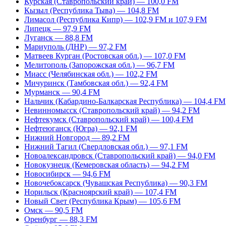
Курская (Ставропольский край) — 100,0 FM
Кызыл (Республика Тыва) — 104,8 FM
Лимасол (Республика Кипр) — 102,9 FM и 107,9 FM
Липецк — 97,9 FM
Луганск — 88,8 FM
Мариуполь (ДНР) — 97,2 FM
Матвеев Курган (Ростовская обл.) — 107,0 FM
Мелитополь (Запорожская обл.) — 96,7 FM
Миасс (Челябинская обл.) — 102,2 FM
Мичуринск (Тамбовская обл.) — 92,4 FM
Мурманск — 90,4 FM
Нальчик (Кабардино-Балкарская Республика) — 104,4 FM
Невинномысск (Ставропольский край) — 94,2 FM
Нефтекумск (Ставропольский край) — 100,4 FM
Нефтеюганск (Югра) — 92,1 FM
Нижний Новгород — 89,2 FM
Нижний Тагил (Свердловская обл.) — 97,1 FM
Новоалександровск (Ставропольский край) — 94,0 FM
Новокузнецк (Кемеровская область) — 94,2 FM
Новосибирск — 94,6 FM
Новочебоксарск (Чувашская Республика) — 90,3 FM
Норильск (Красноярский край) — 107,4 FM
Новый Свет (Республика Крым) — 105,6 FM
Омск — 90,5 FM
Оренбург — 88,3 FM