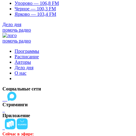
Упорово — 106,8 FM
Черное — 100,3 FM
Ярково — 103,4 FM
Дело дня
помочь радио
помочь радио
Программы
Расписание
Авторы
Дело дня
О нас
Социальные сети
Стриминги
Приложение
Сейчас в эфире: