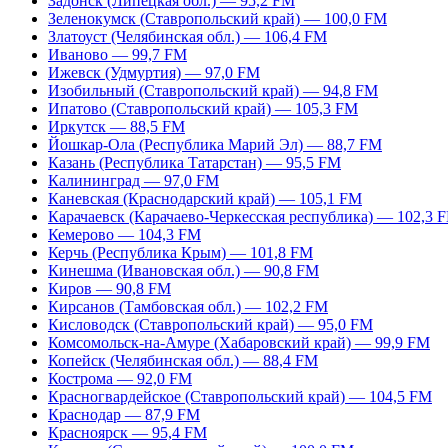
Задонск (Липецкая обл.) — 95,2 FM
Зеленокумск (Ставропольский край) — 100,0 FM
Златоуст (Челябинская обл.) — 106,4 FM
Иваново — 99,7 FM
Ижевск (Удмуртия) — 97,0 FM
Изобильный (Ставропольский край) — 94,8 FM
Ипатово (Ставропольский край) — 105,3 FM
Иркутск — 88,5 FM
Йошкар-Ола (Республика Марий Эл) — 88,7 FM
Казань (Республика Татарстан) — 95,5 FM
Калининград — 97,0 FM
Каневская (Краснодарский край) — 105,1 FM
Карачаевск (Карачаево-Черкесская республика) — 102,3 
Кемерово — 104,3 FM
Керчь (Республика Крым) — 101,8 FM
Кинешма (Ивановская обл.) — 90,8 FM
Киров — 90,8 FM
Кирсанов (Тамбовская обл.) — 102,2 FM
Кисловодск (Ставропольский край) — 95,0 FM
Комсомольск-на-Амуре (Хабаровский край) — 99,9 FM
Копейск (Челябинская обл.) — 88,4 FM
Кострома — 92,0 FM
Красногвардейское (Ставропольский край) — 104,5 FM
Краснодар — 87,9 FM
Красноярск — 95,4 FM