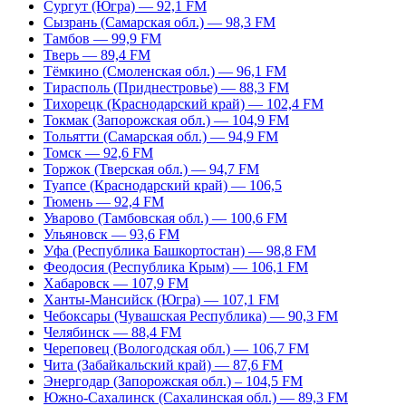
Сургут (Югра) — 92,1 FM
Сызрань (Самарская обл.) — 98,3 FM
Тамбов — 99,9 FM
Тверь — 89,4 FM
Тёмкино (Смоленская обл.) — 96,1 FM
Тирасполь (Приднестровье) — 88,3 FM
Тихорецк (Краснодарский край) — 102,4 FM
Токмак (Запорожская обл.) — 104,9 FM
Тольятти (Самарская обл.) — 94,9 FM
Томск — 92,6 FM
Торжок (Тверская обл.) — 94,7 FM
Туапсе (Краснодарский край) — 106,5
Тюмень — 92,4 FM
Уварово (Тамбовская обл.) — 100,6 FM
Ульяновск — 93,6 FM
Уфа (Республика Башкортостан) — 98,8 FM
Феодосия (Республика Крым) — 106,1 FM
Хабаровск — 107,9 FM
Ханты-Мансийск (Югра) — 107,1 FM
Чебоксары (Чувашская Республика) — 90,3 FM
Челябинск — 88,4 FM
Череповец (Вологодская обл.) — 106,7 FM
Чита (Забайкальский край) — 87,6 FM
Энергодар (Запорожская обл.) – 104,5 FM
Южно-Сахалинск (Сахалинская обл.) — 89,3 FM