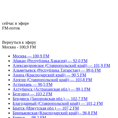
сейчас в эфире
FM-поток
Вернуться к эфиру
Москва - 100,9 FM
Москва — 100,9 FM
Абакан (Республика Хакасия) — 92,0 FM
Александровское (Ставропольский край) — 101,9 FM
Альметьевск (Республика Татарстан) — 99,6 FM
Анапа (Краснодарский край) — 90,5 FM
Арзгир (Ставропольский край) — 103,8 FM
Астрахань — 90,5 FM
Ахтубинск (Астраханская обл.) — 99,1 FM
Белгород — 103,2 FM
Бердянск (Запорожская обл.) — 102,7 FM
Благодарный (Ставропольский край) — 101,2 FM
Братск (Иркутская обл.) — 107,2 FM
Бриньковская (Краснодарский край) – 96,8 FM
Брянск — 98,2 FM