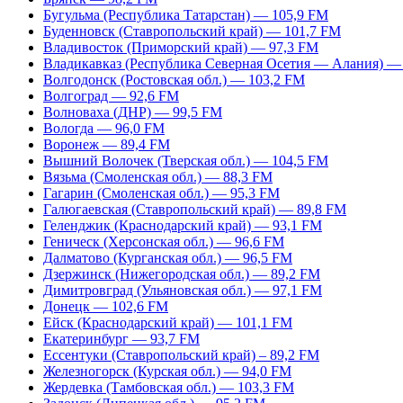
Бугульма (Республика Татарстан) — 105,9 FM
Буденновск (Ставропольский край) — 101,7 FM
Владивосток (Приморский край) — 97,3 FM
Владикавказ (Республика Северная Осетия — Алания) —
Волгодонск (Ростовская обл.) — 103,2 FM
Волгоград — 92,6 FM
Волноваха (ДНР) — 99,5 FM
Вологда — 96,0 FM
Воронеж — 89,4 FM
Вышний Волочек (Тверская обл.) — 104,5 FM
Вязьма (Смоленская обл.) — 88,3 FM
Гагарин (Смоленская обл.) — 95,3 FM
Галюгаевская (Ставропольский край) — 89,8 FM
Геленджик (Краснодарский край) — 93,1 FM
Геническ (Херсонская обл.) — 96,6 FM
Далматово (Курганская обл.) — 96,5 FM
Дзержинск (Нижегородская обл.) — 89,2 FM
Димитровград (Ульяновская обл.) — 97,1 FM
Донецк — 102,6 FM
Ейск (Краснодарский край) — 101,1 FM
Екатеринбург — 93,7 FM
Ессентуки (Ставропольский край) – 89,2 FM
Железногорск (Курская обл.) — 94,0 FM
Жердевка (Тамбовская обл.) — 103,3 FM