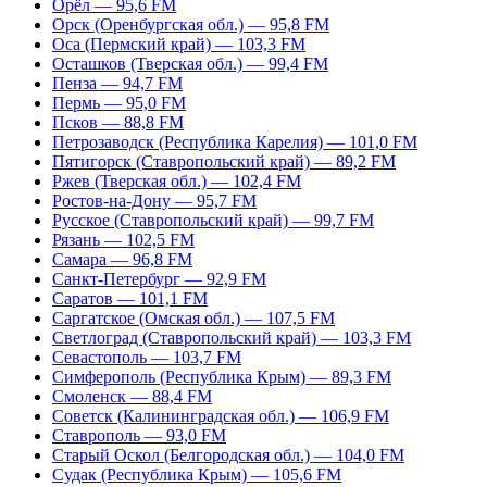
Орёл — 95,6 FM
Орск (Оренбургская обл.) — 95,8 FM
Оса (Пермский край) — 103,3 FM
Осташков (Тверская обл.) — 99,4 FM
Пенза — 94,7 FM
Пермь — 95,0 FM
Псков — 88,8 FM
Петрозаводск (Республика Карелия) — 101,0 FM
Пятигорск (Ставропольский край) — 89,2 FM
Ржев (Тверская обл.) — 102,4 FM
Ростов-на-Дону — 95,7 FM
Русское (Ставропольский край) — 99,7 FM
Рязань — 102,5 FM
Самара — 96,8 FM
Санкт-Петербург — 92,9 FM
Саратов — 101,1 FM
Саргатское (Омская обл.) — 107,5 FM
Светлоград (Ставропольский край) — 103,3 FM
Севастополь — 103,7 FM
Симферополь (Республика Крым) — 89,3 FM
Смоленск — 88,4 FM
Советск (Калининградская обл.) — 106,9 FM
Ставрополь — 93,0 FM
Старый Оскол (Белгородская обл.) — 104,0 FM
Судак (Республика Крым) — 105,6 FM