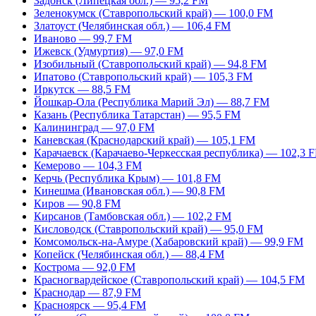
Задонск (Липецкая обл.) — 95,2 FM
Зеленокумск (Ставропольский край) — 100,0 FM
Златоуст (Челябинская обл.) — 106,4 FM
Иваново — 99,7 FM
Ижевск (Удмуртия) — 97,0 FM
Изобильный (Ставропольский край) — 94,8 FM
Ипатово (Ставропольский край) — 105,3 FM
Иркутск — 88,5 FM
Йошкар-Ола (Республика Марий Эл) — 88,7 FM
Казань (Республика Татарстан) — 95,5 FM
Калининград — 97,0 FM
Каневская (Краснодарский край) — 105,1 FM
Карачаевск (Карачаево-Черкесская республика) — 102,3 
Кемерово — 104,3 FM
Керчь (Республика Крым) — 101,8 FM
Кинешма (Ивановская обл.) — 90,8 FM
Киров — 90,8 FM
Кирсанов (Тамбовская обл.) — 102,2 FM
Кисловодск (Ставропольский край) — 95,0 FM
Комсомольск-на-Амуре (Хабаровский край) — 99,9 FM
Копейск (Челябинская обл.) — 88,4 FM
Кострома — 92,0 FM
Красногвардейское (Ставропольский край) — 104,5 FM
Краснодар — 87,9 FM
Красноярск — 95,4 FM