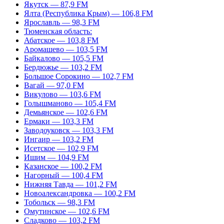
Якутск — 87,9 FM
Ялта (Республика Крым) — 106,8 FM
Ярославль — 98,3 FM
Тюменская область:
Абатское — 103,8 FM
Аромашево — 103,5 FM
Байкалово — 105,5 FM
Бердюжье — 103,2 FM
Большое Сорокино — 102,7 FM
Вагай — 97,0 FM
Викулово — 103,6 FM
Голышманово — 105,4 FM
Демьянское — 102,6 FM
Ермаки — 103,3 FM
Заводоуковск — 103,3 FM
Ингаир — 103,2 FM
Исетское — 102,9 FM
Ишим — 104,9 FM
Казанское — 100,2 FM
Нагорный — 100,4 FM
Нижняя Тавда — 101,2 FM
Новоалександровка — 100,2 FM
Тобольск — 98,3 FM
Омутинское — 102,6 FM
Сладково — 103,2 FM