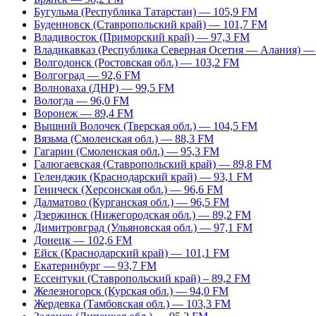
Бугульма (Республика Татарстан) — 105,9 FM
Буденновск (Ставропольский край) — 101,7 FM
Владивосток (Приморский край) — 97,3 FM
Владикавказ (Республика Северная Осетия — Алания) —
Волгодонск (Ростовская обл.) — 103,2 FM
Волгоград — 92,6 FM
Волноваха (ДНР) — 99,5 FM
Вологда — 96,0 FM
Воронеж — 89,4 FM
Вышний Волочек (Тверская обл.) — 104,5 FM
Вязьма (Смоленская обл.) — 88,3 FM
Гагарин (Смоленская обл.) — 95,3 FM
Галюгаевская (Ставропольский край) — 89,8 FM
Геленджик (Краснодарский край) — 93,1 FM
Геническ (Херсонская обл.) — 96,6 FM
Далматово (Курганская обл.) — 96,5 FM
Дзержинск (Нижегородская обл.) — 89,2 FM
Димитровград (Ульяновская обл.) — 97,1 FM
Донецк — 102,6 FM
Ейск (Краснодарский край) — 101,1 FM
Екатеринбург — 93,7 FM
Ессентуки (Ставропольский край) – 89,2 FM
Железногорск (Курская обл.) — 94,0 FM
Жердевка (Тамбовская обл.) — 103,3 FM