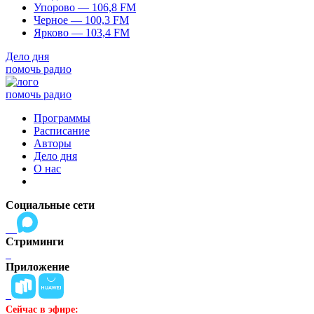
Упорово — 106,8 FM
Черное — 100,3 FM
Ярково — 103,4 FM
Дело дня
помочь радио
помочь радио
Программы
Расписание
Авторы
Дело дня
О нас
Социальные сети
Стриминги
Приложение
Сейчас в эфире: