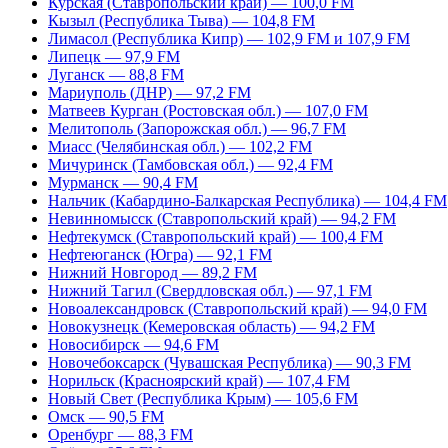
Курская (Ставропольский край) — 100,0 FM
Кызыл (Республика Тыва) — 104,8 FM
Лимасол (Республика Кипр) — 102,9 FM и 107,9 FM
Липецк — 97,9 FM
Луганск — 88,8 FM
Мариуполь (ДНР) — 97,2 FM
Матвеев Курган (Ростовская обл.) — 107,0 FM
Мелитополь (Запорожская обл.) — 96,7 FM
Миасс (Челябинская обл.) — 102,2 FM
Мичуринск (Тамбовская обл.) — 92,4 FM
Мурманск — 90,4 FM
Нальчик (Кабардино-Балкарская Республика) — 104,4 FM
Невинномысск (Ставропольский край) — 94,2 FM
Нефтекумск (Ставропольский край) — 100,4 FM
Нефтеюганск (Югра) — 92,1 FM
Нижний Новгород — 89,2 FM
Нижний Тагил (Свердловская обл.) — 97,1 FM
Новоалександровск (Ставропольский край) — 94,0 FM
Новокузнецк (Кемеровская область) — 94,2 FM
Новосибирск — 94,6 FM
Новочебоксарск (Чувашская Республика) — 90,3 FM
Норильск (Красноярский край) — 107,4 FM
Новый Свет (Республика Крым) — 105,6 FM
Омск — 90,5 FM
Оренбург — 88,3 FM