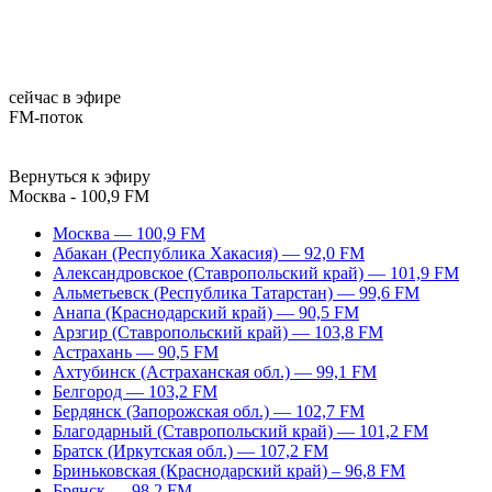
сейчас в эфире
FM-поток
Вернуться к эфиру
Москва - 100,9 FM
Москва — 100,9 FM
Абакан (Республика Хакасия) — 92,0 FM
Александровское (Ставропольский край) — 101,9 FM
Альметьевск (Республика Татарстан) — 99,6 FM
Анапа (Краснодарский край) — 90,5 FM
Арзгир (Ставропольский край) — 103,8 FM
Астрахань — 90,5 FM
Ахтубинск (Астраханская обл.) — 99,1 FM
Белгород — 103,2 FM
Бердянск (Запорожская обл.) — 102,7 FM
Благодарный (Ставропольский край) — 101,2 FM
Братск (Иркутская обл.) — 107,2 FM
Бриньковская (Краснодарский край) – 96,8 FM
Брянск — 98,2 FM