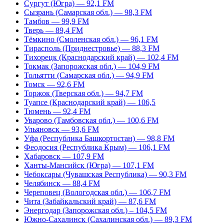
Сургут (Югра) — 92,1 FM
Сызрань (Самарская обл.) — 98,3 FM
Тамбов — 99,9 FM
Тверь — 89,4 FM
Тёмкино (Смоленская обл.) — 96,1 FM
Тирасполь (Приднестровье) — 88,3 FM
Тихорецк (Краснодарский край) — 102,4 FM
Токмак (Запорожская обл.) — 104,9 FM
Тольятти (Самарская обл.) — 94,9 FM
Томск — 92,6 FM
Торжок (Тверская обл.) — 94,7 FM
Туапсе (Краснодарский край) — 106,5
Тюмень — 92,4 FM
Уварово (Тамбовская обл.) — 100,6 FM
Ульяновск — 93,6 FM
Уфа (Республика Башкортостан) — 98,8 FM
Феодосия (Республика Крым) — 106,1 FM
Хабаровск — 107,9 FM
Ханты-Мансийск (Югра) — 107,1 FM
Чебоксары (Чувашская Республика) — 90,3 FM
Челябинск — 88,4 FM
Череповец (Вологодская обл.) — 106,7 FM
Чита (Забайкальский край) — 87,6 FM
Энергодар (Запорожская обл.) – 104,5 FM
Южно-Сахалинск (Сахалинская обл.) — 89,3 FM