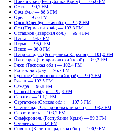
Новый Свет (Республика Крым) — 105,6 FM
Омск — 90,5 FM
Оренбург — 88,3 FM
Орёл — 95,6 FM
Орск (Оренбургская обл.) — 95,8 FM
Оса (Пермский край) — 103,3 FM
Осташков (Тверская обл.) — 99,4 FM
Пенза — 94,7 FM
Пермь — 95,0 FM
Псков — 88,8 FM
Петрозаводск (Республика Карелия) — 101,0 FM
Пятигорск (Ставропольский край) — 89,2 FM
Ржев (Тверская обл.) — 102,4 FM
Ростов-на-Дону — 95,7 FM
Русское (Ставропольский край) — 99,7 FM
Рязань — 102,5 FM
Самара — 96,8 FM
Санкт-Петербург — 92,9 FM
Саратов — 101,1 FM
Саргатское (Омская обл.) — 107,5 FM
Светлоград (Ставропольский край) — 103,3 FM
Севастополь — 103,7 FM
Симферополь (Республика Крым) — 89,3 FM
Смоленск — 88,4 FM
Советск (Калининградская обл.) — 106,9 FM