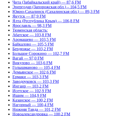
Чита (Забайкальский край) — 87,6 FM
Энергодар (Запорожская обл.) – 104,5 FM
Южно-Сахалинск (Сахалинская обл.) — 89,3 FM
Якутск — 87,9 FM
Ялта (Республика Крым) — 106,8 FM
Ярославль — 98,3 FM
Тюменская область:
Абатское — 103,8 FM
Аромашево — 103,5 FM
Байкалово — 105,5 FM
Бердюжье — 103,2 FM
Большое Сорокино — 102,7 FM
Вагай — 97,0 FM
Викулово — 103,6 FM
Голышманово — 105,4 FM
Демьянское — 102,6 FM
Ермаки — 103,3 FM
Заводоуковск — 103,3 FM
Ингаир — 103,2 FM
Исетское — 102,9 FM
Ишим — 104,9 FM
Казанское — 100,2 FM
Нагорный — 100,4 FM
Нижняя Тавда — 101,2 FM
Новоалександровка — 100,2 FM