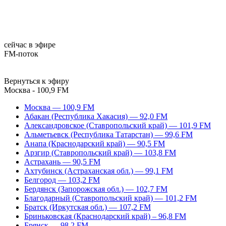
сейчас в эфире
FM-поток
Вернуться к эфиру
Москва - 100,9 FM
Москва — 100,9 FM
Абакан (Республика Хакасия) — 92,0 FM
Александровское (Ставропольский край) — 101,9 FM
Альметьевск (Республика Татарстан) — 99,6 FM
Анапа (Краснодарский край) — 90,5 FM
Арзгир (Ставропольский край) — 103,8 FM
Астрахань — 90,5 FM
Ахтубинск (Астраханская обл.) — 99,1 FM
Белгород — 103,2 FM
Бердянск (Запорожская обл.) — 102,7 FM
Благодарный (Ставропольский край) — 101,2 FM
Братск (Иркутская обл.) — 107,2 FM
Бриньковская (Краснодарский край) – 96,8 FM
Брянск — 98,2 FM