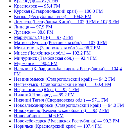
Краснодар — 87,9 FM
Красноярск — 95,4 FM
Курская (Ставропольский край) — 100,0 FM
Кызыл (Республика Тыва) — 104,8 FM
Лимасол (Республика Кипр) — 102,9 FM и 107,9 FM
Липецк — 97,9 FM
Луганск — 88,8 FM
Мариуполь (ДНР) — 97,2 FM
Матвеев Курган (Ростовская обл.) — 107,0 FM
Мелитополь (Запорожская обл.) — 96,7 FM
Миасс (Челябинская обл.) — 102,2 FM
Мичуринск (Тамбовская обл.) — 92,4 FM
Мурманск — 90,4 FM
Нальчик (Кабардино-Балкарская Республика) — 104,4
FM
Невинномысск (Ставропольский край) — 94,2 FM
Нефтекумск (Ставропольский край) — 100,4 FM
Нефтеюганск (Югра) — 92,1 FM
Нижний Новгород — 89,2 FM
Нижний Тагил (Свердловская обл.) — 97,1 FM
Новоалександровск (Ставропольский край) — 94,0 FM
Новокузнецк (Кемеровская область) — 94,2 FM
Новосибирск — 94,6 FM
Новочебоксарск (Чувашская Республика) — 90,3 FM
Норильск (Красноярский край) — 107,4 FM