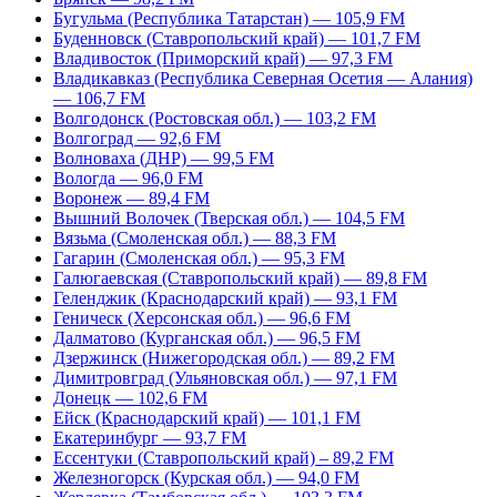
Бугульма (Республика Татарстан) — 105,9 FM
Буденновск (Ставропольский край) — 101,7 FM
Владивосток (Приморский край) — 97,3 FM
Владикавказ (Республика Северная Осетия — Алания)
— 106,7 FM
Волгодонск (Ростовская обл.) — 103,2 FM
Волгоград — 92,6 FM
Волноваха (ДНР) — 99,5 FM
Вологда — 96,0 FM
Воронеж — 89,4 FM
Вышний Волочек (Тверская обл.) — 104,5 FM
Вязьма (Смоленская обл.) — 88,3 FM
Гагарин (Смоленская обл.) — 95,3 FM
Галюгаевская (Ставропольский край) — 89,8 FM
Геленджик (Краснодарский край) — 93,1 FM
Геническ (Херсонская обл.) — 96,6 FM
Далматово (Курганская обл.) — 96,5 FM
Дзержинск (Нижегородская обл.) — 89,2 FM
Димитровград (Ульяновская обл.) — 97,1 FM
Донецк — 102,6 FM
Ейск (Краснодарский край) — 101,1 FM
Екатеринбург — 93,7 FM
Ессентуки (Ставропольский край) – 89,2 FM
Железногорск (Курская обл.) — 94,0 FM