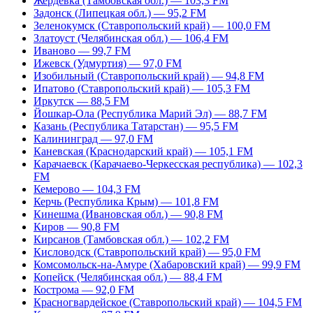
Жердевка (Тамбовская обл.) — 103,3 FM
Задонск (Липецкая обл.) — 95,2 FM
Зеленокумск (Ставропольский край) — 100,0 FM
Златоуст (Челябинская обл.) — 106,4 FM
Иваново — 99,7 FM
Ижевск (Удмуртия) — 97,0 FM
Изобильный (Ставропольский край) — 94,8 FM
Ипатово (Ставропольский край) — 105,3 FM
Иркутск — 88,5 FM
Йошкар-Ола (Республика Марий Эл) — 88,7 FM
Казань (Республика Татарстан) — 95,5 FM
Калининград — 97,0 FM
Каневская (Краснодарский край) — 105,1 FM
Карачаевск (Карачаево-Черкесская республика) — 102,3
FM
Кемерово — 104,3 FM
Керчь (Республика Крым) — 101,8 FM
Кинешма (Ивановская обл.) — 90,8 FM
Киров — 90,8 FM
Кирсанов (Тамбовская обл.) — 102,2 FM
Кисловодск (Ставропольский край) — 95,0 FM
Комсомольск-на-Амуре (Хабаровский край) — 99,9 FM
Копейск (Челябинская обл.) — 88,4 FM
Кострома — 92,0 FM
Красногвардейское (Ставропольский край) — 104,5 FM