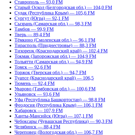
Ставрополь — 93,0 FM
Старый Оскол (Белгородская обл.) — 104,0 FM
Судак (Республика Крым) — 105,6 FM
Сургут (Югра) — 92,1 FM
Сызрань (Самарская обл.) — 98,3 FM
Тамбов — 99,9 FM
Тверь — 89,4 FM
Тёмкино (Смоленская обл.) — 96,1 FM
Тирасполь (Приднестровье) — 88,3 FM
Тихорецк (Краснодарский край) — 102,4 FM
Токмак (Запорожская обл.) — 104,9 FM
Тольятти (Самарская обл.) — 94,9 FM
Томск — 92,6 FM
Торжок (Тверская обл.) — 94,7 FM
Туапсе (Краснодарский край) — 106,5
Тюмень — 92,4 FM
Уварово (Тамбовская обл.) — 100,6 FM
Ульяновск — 93,6 FM
Уфа (Республика Башкортостан) — 98,8 FM
Феодосия (Республика Крым) — 106,1 FM
Хабаровск — 107,9 FM
Ханты-Мансийск (Югра) — 107,1 FM
Чебоксары (Чувашская Республика) — 90,3 FM
Челябинск — 88,4 FM
Череповец (Вологодская обл.) — 106,7 FM