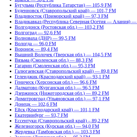
Бугульма (Республика Татарстан) — 105,9 FM
Буденновск (Ставропольский край) — 101,7 FM
Владивосток (Приморский край) — 97,3 FM
Владикавказ (Республика Северная Осетия — Алания) —
Волгодонск (Ростовская обл.) — 103,2 FM
Волгоград — 92,6 FM
Волноваха (ДНР) — 99,5 FM
Вологда — 96,0 FM
Воронеж — 89,4 FM
Вышний Волочек (Тверская обл.) — 104,5 FM
Вязьма (Смоленская обл.) — 88,3 FM
Гагарин (Смоленская обл.) — 95,3 FM
Галюгаевская (Ставропольский край) — 89,8 FM
Геленджик (Краснодарский край) — 93,1 FM
Геническ (Херсонская обл.) — 96,6 FM
Далматово (Курганская обл.) — 96,5 FM
Дзержинск (Нижегородская обл.) — 89,2 FM
Димитровград (Ульяновская обл.) — 97,1 FM
Донецк — 102,6 FM
Ейск (Краснодарский край) — 101,1 FM
Екатеринбург — 93,7 FM
Ессентуки (Ставропольский край) – 89,2 FM
Железногорск (Курская обл.) — 94,0 FM
Жердевка (Тамбовская обл.) — 103,3 FM