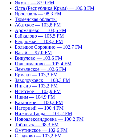
Якутск — 87,9 FM
Ялта (Республика Крым) — 106,8 FM
Ярославль — 98,3 FM
Тюменская область:
Абатское — 103,8 FM
Аромашево — 103,5 FM
Байкалово — 105,5 FM
Бердюжье — 103,2 FM
Большое Сорокино — 102,7 FM
Вагай — 97,0 FM
Викулово — 103,6 FM
Голышманово — 105,4 FM
Демьянское — 102,6 FM
Ермаки — 103,3 FM
Заводоуковск — 103,3 FM
Ингаир — 103,2 FM
Исетское — 102,9 FM
Ишим — 104,9 FM
Казанское — 100,2 FM
Нагорный — 100,4 FM
Нижняя Тавда — 101,2 FM
Новоалександровка — 100,2 FM
Тобольск — 98,3 FM
Омутинское — 102,6 FM
Сладково — 103,2 FM