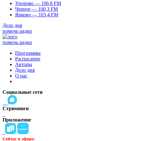
Упорово — 106,8 FM
Черное — 100,3 FM
Ярково — 103,4 FM
Дело дня
помочь радио
помочь радио
Программы
Расписание
Авторы
Дело дня
О нас
Социальные сети
Стриминги
Приложение
Сейчас в эфире: