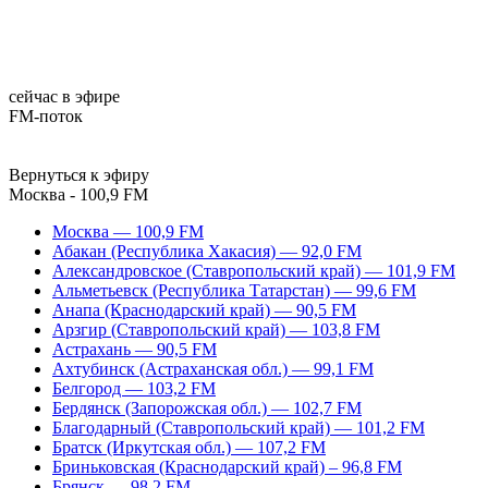
сейчас в эфире
FM-поток
Вернуться к эфиру
Москва - 100,9 FM
Москва — 100,9 FM
Абакан (Республика Хакасия) — 92,0 FM
Александровское (Ставропольский край) — 101,9 FM
Альметьевск (Республика Татарстан) — 99,6 FM
Анапа (Краснодарский край) — 90,5 FM
Арзгир (Ставропольский край) — 103,8 FM
Астрахань — 90,5 FM
Ахтубинск (Астраханская обл.) — 99,1 FM
Белгород — 103,2 FM
Бердянск (Запорожская обл.) — 102,7 FM
Благодарный (Ставропольский край) — 101,2 FM
Братск (Иркутская обл.) — 107,2 FM
Бриньковская (Краснодарский край) – 96,8 FM
Брянск — 98,2 FM