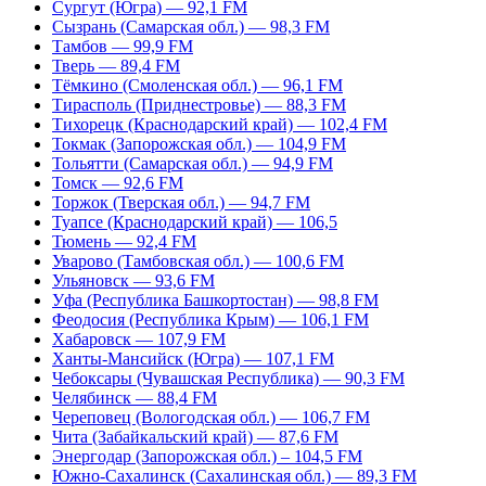
Сургут (Югра) — 92,1 FM
Сызрань (Самарская обл.) — 98,3 FM
Тамбов — 99,9 FM
Тверь — 89,4 FM
Тёмкино (Смоленская обл.) — 96,1 FM
Тирасполь (Приднестровье) — 88,3 FM
Тихорецк (Краснодарский край) — 102,4 FM
Токмак (Запорожская обл.) — 104,9 FM
Тольятти (Самарская обл.) — 94,9 FM
Томск — 92,6 FM
Торжок (Тверская обл.) — 94,7 FM
Туапсе (Краснодарский край) — 106,5
Тюмень — 92,4 FM
Уварово (Тамбовская обл.) — 100,6 FM
Ульяновск — 93,6 FM
Уфа (Республика Башкортостан) — 98,8 FM
Феодосия (Республика Крым) — 106,1 FM
Хабаровск — 107,9 FM
Ханты-Мансийск (Югра) — 107,1 FM
Чебоксары (Чувашская Республика) — 90,3 FM
Челябинск — 88,4 FM
Череповец (Вологодская обл.) — 106,7 FM
Чита (Забайкальский край) — 87,6 FM
Энергодар (Запорожская обл.) – 104,5 FM
Южно-Сахалинск (Сахалинская обл.) — 89,3 FM