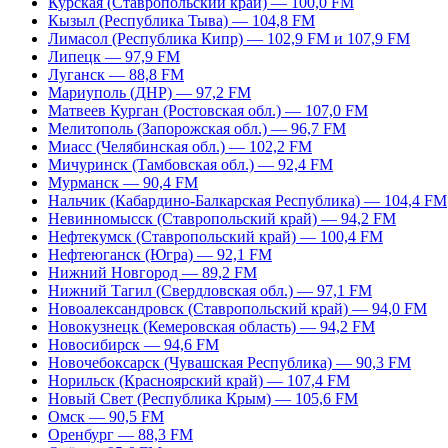
Курская (Ставропольский край) — 100,0 FM
Кызыл (Республика Тыва) — 104,8 FM
Лимасол (Республика Кипр) — 102,9 FM и 107,9 FM
Липецк — 97,9 FM
Луганск — 88,8 FM
Мариуполь (ДНР) — 97,2 FM
Матвеев Курган (Ростовская обл.) — 107,0 FM
Мелитополь (Запорожская обл.) — 96,7 FM
Миасс (Челябинская обл.) — 102,2 FM
Мичуринск (Тамбовская обл.) — 92,4 FM
Мурманск — 90,4 FM
Нальчик (Кабардино-Балкарская Республика) — 104,4 FM
Невинномысск (Ставропольский край) — 94,2 FM
Нефтекумск (Ставропольский край) — 100,4 FM
Нефтеюганск (Югра) — 92,1 FM
Нижний Новгород — 89,2 FM
Нижний Тагил (Свердловская обл.) — 97,1 FM
Новоалександровск (Ставропольский край) — 94,0 FM
Новокузнецк (Кемеровская область) — 94,2 FM
Новосибирск — 94,6 FM
Новочебоксарск (Чувашская Республика) — 90,3 FM
Норильск (Красноярский край) — 107,4 FM
Новый Свет (Республика Крым) — 105,6 FM
Омск — 90,5 FM
Оренбург — 88,3 FM