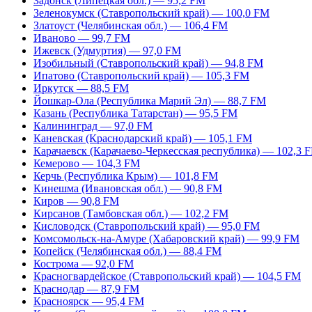
Задонск (Липецкая обл.) — 95,2 FM
Зеленокумск (Ставропольский край) — 100,0 FM
Златоуст (Челябинская обл.) — 106,4 FM
Иваново — 99,7 FM
Ижевск (Удмуртия) — 97,0 FM
Изобильный (Ставропольский край) — 94,8 FM
Ипатово (Ставропольский край) — 105,3 FM
Иркутск — 88,5 FM
Йошкар-Ола (Республика Марий Эл) — 88,7 FM
Казань (Республика Татарстан) — 95,5 FM
Калининград — 97,0 FM
Каневская (Краснодарский край) — 105,1 FM
Карачаевск (Карачаево-Черкесская республика) — 102,3 
Кемерово — 104,3 FM
Керчь (Республика Крым) — 101,8 FM
Кинешма (Ивановская обл.) — 90,8 FM
Киров — 90,8 FM
Кирсанов (Тамбовская обл.) — 102,2 FM
Кисловодск (Ставропольский край) — 95,0 FM
Комсомольск-на-Амуре (Хабаровский край) — 99,9 FM
Копейск (Челябинская обл.) — 88,4 FM
Кострома — 92,0 FM
Красногвардейское (Ставропольский край) — 104,5 FM
Краснодар — 87,9 FM
Красноярск — 95,4 FM