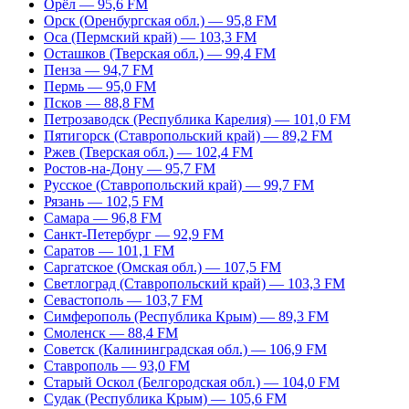
Орёл — 95,6 FM
Орск (Оренбургская обл.) — 95,8 FM
Оса (Пермский край) — 103,3 FM
Осташков (Тверская обл.) — 99,4 FM
Пенза — 94,7 FM
Пермь — 95,0 FM
Псков — 88,8 FM
Петрозаводск (Республика Карелия) — 101,0 FM
Пятигорск (Ставропольский край) — 89,2 FM
Ржев (Тверская обл.) — 102,4 FM
Ростов-на-Дону — 95,7 FM
Русское (Ставропольский край) — 99,7 FM
Рязань — 102,5 FM
Самара — 96,8 FM
Санкт-Петербург — 92,9 FM
Саратов — 101,1 FM
Саргатское (Омская обл.) — 107,5 FM
Светлоград (Ставропольский край) — 103,3 FM
Севастополь — 103,7 FM
Симферополь (Республика Крым) — 89,3 FM
Смоленск — 88,4 FM
Советск (Калининградская обл.) — 106,9 FM
Ставрополь — 93,0 FM
Старый Оскол (Белгородская обл.) — 104,0 FM
Судак (Республика Крым) — 105,6 FM