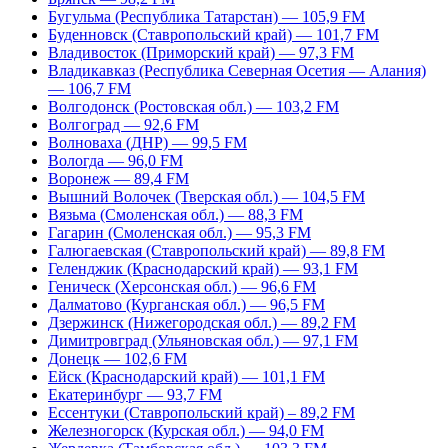
Бугульма (Республика Татарстан) — 105,9 FM
Буденновск (Ставропольский край) — 101,7 FM
Владивосток (Приморский край) — 97,3 FM
Владикавказ (Республика Северная Осетия — Алания)
— 106,7 FM
Волгодонск (Ростовская обл.) — 103,2 FM
Волгоград — 92,6 FM
Волноваха (ДНР) — 99,5 FM
Вологда — 96,0 FM
Воронеж — 89,4 FM
Вышний Волочек (Тверская обл.) — 104,5 FM
Вязьма (Смоленская обл.) — 88,3 FM
Гагарин (Смоленская обл.) — 95,3 FM
Галюгаевская (Ставропольский край) — 89,8 FM
Геленджик (Краснодарский край) — 93,1 FM
Геническ (Херсонская обл.) — 96,6 FM
Далматово (Курганская обл.) — 96,5 FM
Дзержинск (Нижегородская обл.) — 89,2 FM
Димитровград (Ульяновская обл.) — 97,1 FM
Донецк — 102,6 FM
Ейск (Краснодарский край) — 101,1 FM
Екатеринбург — 93,7 FM
Ессентуки (Ставропольский край) – 89,2 FM
Железногорск (Курская обл.) — 94,0 FM