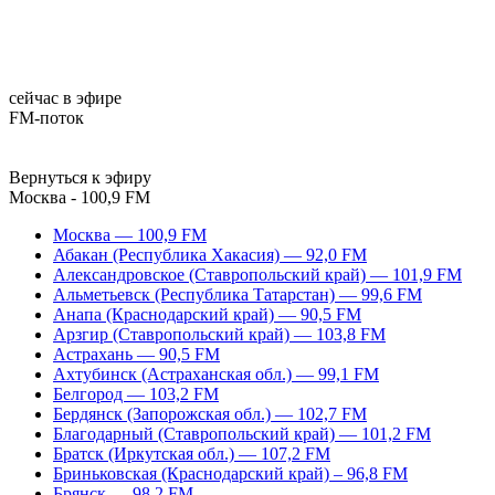
сейчас в эфире
FM-поток
Вернуться к эфиру
Москва - 100,9 FM
Москва — 100,9 FM
Абакан (Республика Хакасия) — 92,0 FM
Александровское (Ставропольский край) — 101,9 FM
Альметьевск (Республика Татарстан) — 99,6 FM
Анапа (Краснодарский край) — 90,5 FM
Арзгир (Ставропольский край) — 103,8 FM
Астрахань — 90,5 FM
Ахтубинск (Астраханская обл.) — 99,1 FM
Белгород — 103,2 FM
Бердянск (Запорожская обл.) — 102,7 FM
Благодарный (Ставропольский край) — 101,2 FM
Братск (Иркутская обл.) — 107,2 FM
Бриньковская (Краснодарский край) – 96,8 FM
Брянск — 98,2 FM