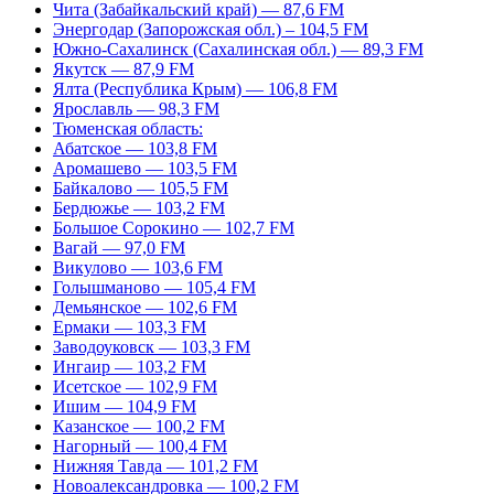
Чита (Забайкальский край) — 87,6 FM
Энергодар (Запорожская обл.) – 104,5 FM
Южно-Сахалинск (Сахалинская обл.) — 89,3 FM
Якутск — 87,9 FM
Ялта (Республика Крым) — 106,8 FM
Ярославль — 98,3 FM
Тюменская область:
Абатское — 103,8 FM
Аромашево — 103,5 FM
Байкалово — 105,5 FM
Бердюжье — 103,2 FM
Большое Сорокино — 102,7 FM
Вагай — 97,0 FM
Викулово — 103,6 FM
Голышманово — 105,4 FM
Демьянское — 102,6 FM
Ермаки — 103,3 FM
Заводоуковск — 103,3 FM
Ингаир — 103,2 FM
Исетское — 102,9 FM
Ишим — 104,9 FM
Казанское — 100,2 FM
Нагорный — 100,4 FM
Нижняя Тавда — 101,2 FM
Новоалександровка — 100,2 FM