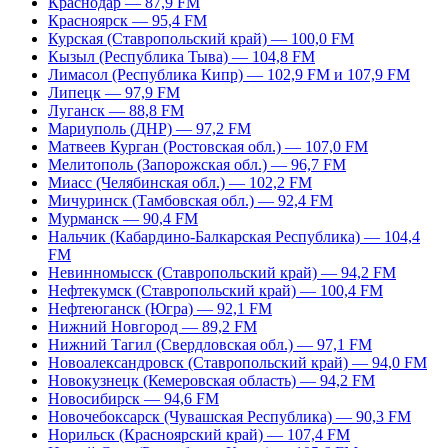
Краснодар — 87,9 FM
Красноярск — 95,4 FM
Курская (Ставропольский край) — 100,0 FM
Кызыл (Республика Тыва) — 104,8 FM
Лимасол (Республика Кипр) — 102,9 FM и 107,9 FM
Липецк — 97,9 FM
Луганск — 88,8 FM
Мариуполь (ДНР) — 97,2 FM
Матвеев Курган (Ростовская обл.) — 107,0 FM
Мелитополь (Запорожская обл.) — 96,7 FM
Миасс (Челябинская обл.) — 102,2 FM
Мичуринск (Тамбовская обл.) — 92,4 FM
Мурманск — 90,4 FM
Нальчик (Кабардино-Балкарская Республика) — 104,4
FM
Невинномысск (Ставропольский край) — 94,2 FM
Нефтекумск (Ставропольский край) — 100,4 FM
Нефтеюганск (Югра) — 92,1 FM
Нижний Новгород — 89,2 FM
Нижний Тагил (Свердловская обл.) — 97,1 FM
Новоалександровск (Ставропольский край) — 94,0 FM
Новокузнецк (Кемеровская область) — 94,2 FM
Новосибирск — 94,6 FM
Новочебоксарск (Чувашская Республика) — 90,3 FM
Норильск (Красноярский край) — 107,4 FM