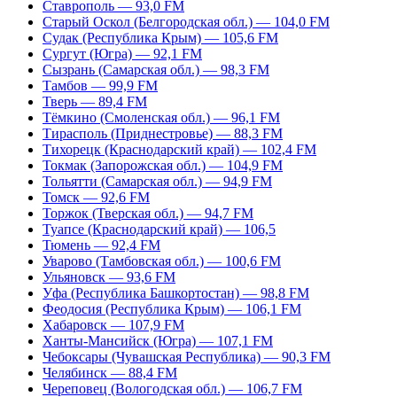
Ставрополь — 93,0 FM
Старый Оскол (Белгородская обл.) — 104,0 FM
Судак (Республика Крым) — 105,6 FM
Сургут (Югра) — 92,1 FM
Сызрань (Самарская обл.) — 98,3 FM
Тамбов — 99,9 FM
Тверь — 89,4 FM
Тёмкино (Смоленская обл.) — 96,1 FM
Тирасполь (Приднестровье) — 88,3 FM
Тихорецк (Краснодарский край) — 102,4 FM
Токмак (Запорожская обл.) — 104,9 FM
Тольятти (Самарская обл.) — 94,9 FM
Томск — 92,6 FM
Торжок (Тверская обл.) — 94,7 FM
Туапсе (Краснодарский край) — 106,5
Тюмень — 92,4 FM
Уварово (Тамбовская обл.) — 100,6 FM
Ульяновск — 93,6 FM
Уфа (Республика Башкортостан) — 98,8 FM
Феодосия (Республика Крым) — 106,1 FM
Хабаровск — 107,9 FM
Ханты-Мансийск (Югра) — 107,1 FM
Чебоксары (Чувашская Республика) — 90,3 FM
Челябинск — 88,4 FM
Череповец (Вологодская обл.) — 106,7 FM