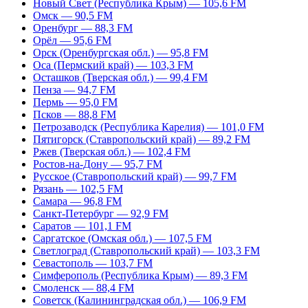
Новый Свет (Республика Крым) — 105,6 FM
Омск — 90,5 FM
Оренбург — 88,3 FM
Орёл — 95,6 FM
Орск (Оренбургская обл.) — 95,8 FM
Оса (Пермский край) — 103,3 FM
Осташков (Тверская обл.) — 99,4 FM
Пенза — 94,7 FM
Пермь — 95,0 FM
Псков — 88,8 FM
Петрозаводск (Республика Карелия) — 101,0 FM
Пятигорск (Ставропольский край) — 89,2 FM
Ржев (Тверская обл.) — 102,4 FM
Ростов-на-Дону — 95,7 FM
Русское (Ставропольский край) — 99,7 FM
Рязань — 102,5 FM
Самара — 96,8 FM
Санкт-Петербург — 92,9 FM
Саратов — 101,1 FM
Саргатское (Омская обл.) — 107,5 FM
Светлоград (Ставропольский край) — 103,3 FM
Севастополь — 103,7 FM
Симферополь (Республика Крым) — 89,3 FM
Смоленск — 88,4 FM
Советск (Калининградская обл.) — 106,9 FM