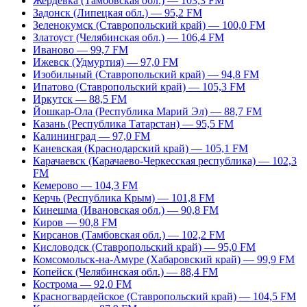
Жердевка (Тамбовская обл.) — 103,3 FM
Задонск (Липецкая обл.) — 95,2 FM
Зеленокумск (Ставропольский край) — 100,0 FM
Златоуст (Челябинская обл.) — 106,4 FM
Иваново — 99,7 FM
Ижевск (Удмуртия) — 97,0 FM
Изобильный (Ставропольский край) — 94,8 FM
Ипатово (Ставропольский край) — 105,3 FM
Иркутск — 88,5 FM
Йошкар-Ола (Республика Марий Эл) — 88,7 FM
Казань (Республика Татарстан) — 95,5 FM
Калининград — 97,0 FM
Каневская (Краснодарский край) — 105,1 FM
Карачаевск (Карачаево-Черкесская республика) — 102,3
FM
Кемерово — 104,3 FM
Керчь (Республика Крым) — 101,8 FM
Кинешма (Ивановская обл.) — 90,8 FM
Киров — 90,8 FM
Кирсанов (Тамбовская обл.) — 102,2 FM
Кисловодск (Ставропольский край) — 95,0 FM
Комсомольск-на-Амуре (Хабаровский край) — 99,9 FM
Копейск (Челябинская обл.) — 88,4 FM
Кострома — 92,0 FM
Красногвардейское (Ставропольский край) — 104,5 FM