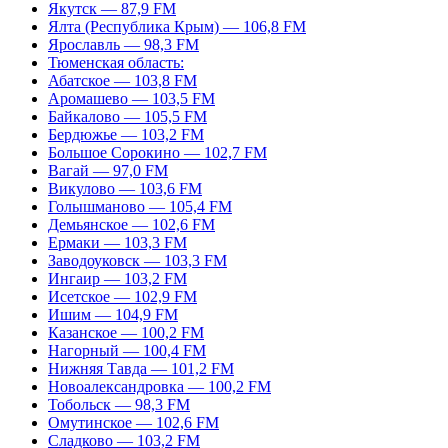
Якутск — 87,9 FM
Ялта (Республика Крым) — 106,8 FM
Ярославль — 98,3 FM
Тюменская область:
Абатское — 103,8 FM
Аромашево — 103,5 FM
Байкалово — 105,5 FM
Бердюжье — 103,2 FM
Большое Сорокино — 102,7 FM
Вагай — 97,0 FM
Викулово — 103,6 FM
Голышманово — 105,4 FM
Демьянское — 102,6 FM
Ермаки — 103,3 FM
Заводоуковск — 103,3 FM
Ингаир — 103,2 FM
Исетское — 102,9 FM
Ишим — 104,9 FM
Казанское — 100,2 FM
Нагорный — 100,4 FM
Нижняя Тавда — 101,2 FM
Новоалександровка — 100,2 FM
Тобольск — 98,3 FM
Омутинское — 102,6 FM
Сладково — 103,2 FM