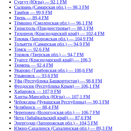
Сургут (Югра) — 92,1 FM
Сызрань (Самарская обл.) — 98,3 FM
Тамбов — 99,9 FM
Тверь — 89,4 FM
Тёмкино (Смоленская обл.) — 96,1 FM
Тирасполь (Приднестровье) — 88,3 FM
Тихорецк (Краснодарский край) — 102,4 FM
Токмак (Запорожская обл.) — 104,9 FM
Тольятти (Самарская обл.) — 94,9 FM
Томск — 92,6 FM
Торжок (Тверская обл.) — 94,7 FM
Туапсе (Краснодарский край) — 106,5
Тюмень — 92,4 FM
Уварово (Тамбовская обл.) — 100,6 FM
Ульяновск — 93,6 FM
Уфа (Республика Башкортостан) — 98,8 FM
Феодосия (Республика Крым) — 106,1 FM
Хабаровск — 107,9 FM
Ханты-Мансийск (Югра) — 107,1 FM
Чебоксары (Чувашская Республика) — 90,3 FM
Челябинск — 88,4 FM
Череповец (Вологодская обл.) — 106,7 FM
Чита (Забайкальский край) — 87,6 FM
Энергодар (Запорожская обл.) – 104,5 FM
Южно-Сахалинск (Сахалинская обл.) — 89,3 FM