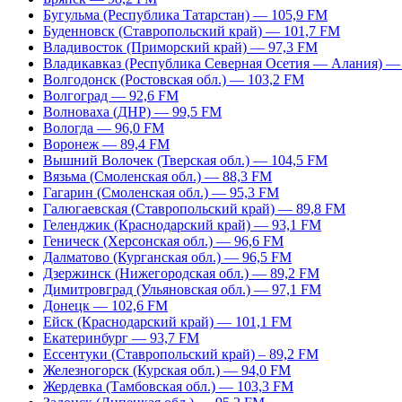
Бугульма (Республика Татарстан) — 105,9 FM
Буденновск (Ставропольский край) — 101,7 FM
Владивосток (Приморский край) — 97,3 FM
Владикавказ (Республика Северная Осетия — Алания) —
Волгодонск (Ростовская обл.) — 103,2 FM
Волгоград — 92,6 FM
Волноваха (ДНР) — 99,5 FM
Вологда — 96,0 FM
Воронеж — 89,4 FM
Вышний Волочек (Тверская обл.) — 104,5 FM
Вязьма (Смоленская обл.) — 88,3 FM
Гагарин (Смоленская обл.) — 95,3 FM
Галюгаевская (Ставропольский край) — 89,8 FM
Геленджик (Краснодарский край) — 93,1 FM
Геническ (Херсонская обл.) — 96,6 FM
Далматово (Курганская обл.) — 96,5 FM
Дзержинск (Нижегородская обл.) — 89,2 FM
Димитровград (Ульяновская обл.) — 97,1 FM
Донецк — 102,6 FM
Ейск (Краснодарский край) — 101,1 FM
Екатеринбург — 93,7 FM
Ессентуки (Ставропольский край) – 89,2 FM
Железногорск (Курская обл.) — 94,0 FM
Жердевка (Тамбовская обл.) — 103,3 FM