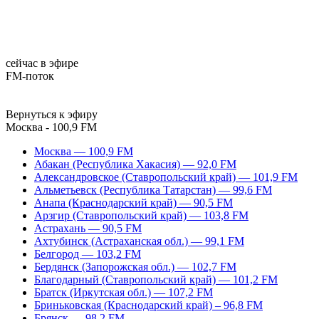
сейчас в эфире
FM-поток
Вернуться к эфиру
Москва - 100,9 FM
Москва — 100,9 FM
Абакан (Республика Хакасия) — 92,0 FM
Александровское (Ставропольский край) — 101,9 FM
Альметьевск (Республика Татарстан) — 99,6 FM
Анапа (Краснодарский край) — 90,5 FM
Арзгир (Ставропольский край) — 103,8 FM
Астрахань — 90,5 FM
Ахтубинск (Астраханская обл.) — 99,1 FM
Белгород — 103,2 FM
Бердянск (Запорожская обл.) — 102,7 FM
Благодарный (Ставропольский край) — 101,2 FM
Братск (Иркутская обл.) — 107,2 FM
Бриньковская (Краснодарский край) – 96,8 FM
Брянск — 98,2 FM