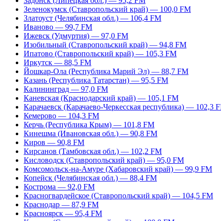
Задонск (Липецкая обл.) — 95,2 FM
Зеленокумск (Ставропольский край) — 100,0 FM
Златоуст (Челябинская обл.) — 106,4 FM
Иваново — 99,7 FM
Ижевск (Удмуртия) — 97,0 FM
Изобильный (Ставропольский край) — 94,8 FM
Ипатово (Ставропольский край) — 105,3 FM
Иркутск — 88,5 FM
Йошкар-Ола (Республика Марий Эл) — 88,7 FM
Казань (Республика Татарстан) — 95,5 FM
Калининград — 97,0 FM
Каневская (Краснодарский край) — 105,1 FM
Карачаевск (Карачаево-Черкесская республика) — 102,3 
Кемерово — 104,3 FM
Керчь (Республика Крым) — 101,8 FM
Кинешма (Ивановская обл.) — 90,8 FM
Киров — 90,8 FM
Кирсанов (Тамбовская обл.) — 102,2 FM
Кисловодск (Ставропольский край) — 95,0 FM
Комсомольск-на-Амуре (Хабаровский край) — 99,9 FM
Копейск (Челябинская обл.) — 88,4 FM
Кострома — 92,0 FM
Красногвардейское (Ставропольский край) — 104,5 FM
Краснодар — 87,9 FM
Красноярск — 95,4 FM