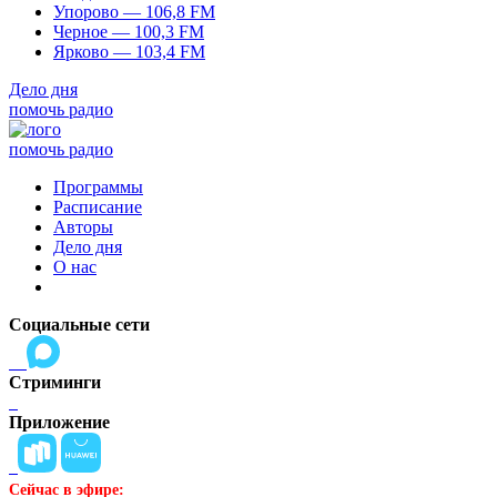
Упорово — 106,8 FM
Черное — 100,3 FM
Ярково — 103,4 FM
Дело дня
помочь радио
помочь радио
Программы
Расписание
Авторы
Дело дня
О нас
Социальные сети
Стриминги
Приложение
Сейчас в эфире: