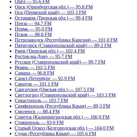
Орёл — 95,6 FM
Орск (Оренбургская обл.) — 95,8 FM
Оса (Пермский край) — 103,3 FM
Осташков (Тверская обл.) — 99,4 FM
Пенза — 94,7 FM
Пермь — 95,0 FM
Псков — 88,8 FM
Петрозаводск (Республика Карелия) — 101,0 FM
Пятигорск (Ставропольский край) — 89,2 FM
Ржев (Тверская обл.) — 102,4 FM
Ростов-на-Дону — 95,7 FM
Русское (Ставропольский край) — 99,7 FM
Рязань — 102,5 FM
Самара — 96,8 FM
Санкт-Петербург — 92,9 FM
Саратов — 101,1 FM
Саргатское (Омская обл.) — 107,5 FM
Светлоград (Ставропольский край) — 103,3 FM
Севастополь — 103,7 FM
Симферополь (Республика Крым) — 89,3 FM
Смоленск — 88,4 FM
Советск (Калининградская обл.) — 106,9 FM
Ставрополь — 93,0 FM
Старый Оскол (Белгородская обл.) — 104,0 FM
Судак (Республика Крым) — 105,6 FM