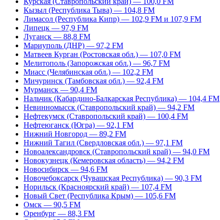
Курская (Ставропольский край) — 100,0 FM
Кызыл (Республика Тыва) — 104,8 FM
Лимасол (Республика Кипр) — 102,9 FM и 107,9 FM
Липецк — 97,9 FM
Луганск — 88,8 FM
Мариуполь (ДНР) — 97,2 FM
Матвеев Курган (Ростовская обл.) — 107,0 FM
Мелитополь (Запорожская обл.) — 96,7 FM
Миасс (Челябинская обл.) — 102,2 FM
Мичуринск (Тамбовская обл.) — 92,4 FM
Мурманск — 90,4 FM
Нальчик (Кабардино-Балкарская Республика) — 104,4 FM
Невинномысск (Ставропольский край) — 94,2 FM
Нефтекумск (Ставропольский край) — 100,4 FM
Нефтеюганск (Югра) — 92,1 FM
Нижний Новгород — 89,2 FM
Нижний Тагил (Свердловская обл.) — 97,1 FM
Новоалександровск (Ставропольский край) — 94,0 FM
Новокузнецк (Кемеровская область) — 94,2 FM
Новосибирск — 94,6 FM
Новочебоксарск (Чувашская Республика) — 90,3 FM
Норильск (Красноярский край) — 107,4 FM
Новый Свет (Республика Крым) — 105,6 FM
Омск — 90,5 FM
Оренбург — 88,3 FM