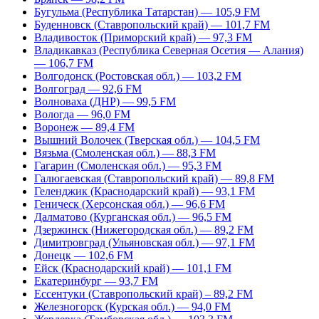
Бугульма (Республика Татарстан) — 105,9 FM
Буденновск (Ставропольский край) — 101,7 FM
Владивосток (Приморский край) — 97,3 FM
Владикавказ (Республика Северная Осетия — Алания)
— 106,7 FM
Волгодонск (Ростовская обл.) — 103,2 FM
Волгоград — 92,6 FM
Волноваха (ДНР) — 99,5 FM
Вологда — 96,0 FM
Воронеж — 89,4 FM
Вышний Волочек (Тверская обл.) — 104,5 FM
Вязьма (Смоленская обл.) — 88,3 FM
Гагарин (Смоленская обл.) — 95,3 FM
Галюгаевская (Ставропольский край) — 89,8 FM
Геленджик (Краснодарский край) — 93,1 FM
Геническ (Херсонская обл.) — 96,6 FM
Далматово (Курганская обл.) — 96,5 FM
Дзержинск (Нижегородская обл.) — 89,2 FM
Димитровград (Ульяновская обл.) — 97,1 FM
Донецк — 102,6 FM
Ейск (Краснодарский край) — 101,1 FM
Екатеринбург — 93,7 FM
Ессентуки (Ставропольский край) – 89,2 FM
Железногорск (Курская обл.) — 94,0 FM