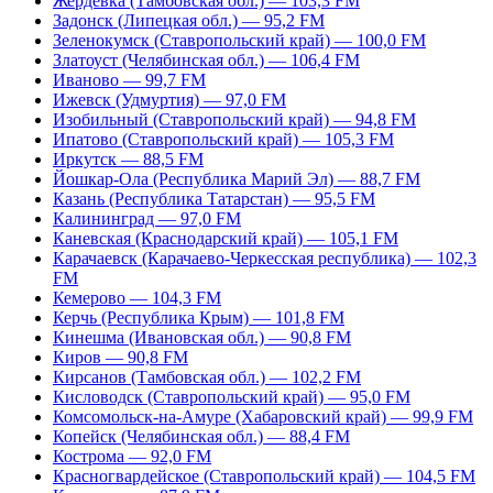
Жердевка (Тамбовская обл.) — 103,3 FM
Задонск (Липецкая обл.) — 95,2 FM
Зеленокумск (Ставропольский край) — 100,0 FM
Златоуст (Челябинская обл.) — 106,4 FM
Иваново — 99,7 FM
Ижевск (Удмуртия) — 97,0 FM
Изобильный (Ставропольский край) — 94,8 FM
Ипатово (Ставропольский край) — 105,3 FM
Иркутск — 88,5 FM
Йошкар-Ола (Республика Марий Эл) — 88,7 FM
Казань (Республика Татарстан) — 95,5 FM
Калининград — 97,0 FM
Каневская (Краснодарский край) — 105,1 FM
Карачаевск (Карачаево-Черкесская республика) — 102,3
FM
Кемерово — 104,3 FM
Керчь (Республика Крым) — 101,8 FM
Кинешма (Ивановская обл.) — 90,8 FM
Киров — 90,8 FM
Кирсанов (Тамбовская обл.) — 102,2 FM
Кисловодск (Ставропольский край) — 95,0 FM
Комсомольск-на-Амуре (Хабаровский край) — 99,9 FM
Копейск (Челябинская обл.) — 88,4 FM
Кострома — 92,0 FM
Красногвардейское (Ставропольский край) — 104,5 FM