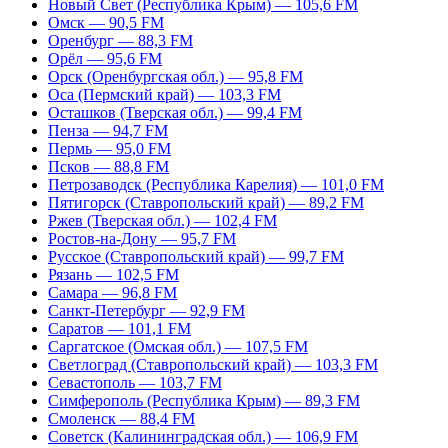
Новый Свет (Республика Крым) — 105,6 FM
Омск — 90,5 FM
Оренбург — 88,3 FM
Орёл — 95,6 FM
Орск (Оренбургская обл.) — 95,8 FM
Оса (Пермский край) — 103,3 FM
Осташков (Тверская обл.) — 99,4 FM
Пенза — 94,7 FM
Пермь — 95,0 FM
Псков — 88,8 FM
Петрозаводск (Республика Карелия) — 101,0 FM
Пятигорск (Ставропольский край) — 89,2 FM
Ржев (Тверская обл.) — 102,4 FM
Ростов-на-Дону — 95,7 FM
Русское (Ставропольский край) — 99,7 FM
Рязань — 102,5 FM
Самара — 96,8 FM
Санкт-Петербург — 92,9 FM
Саратов — 101,1 FM
Саргатское (Омская обл.) — 107,5 FM
Светлоград (Ставропольский край) — 103,3 FM
Севастополь — 103,7 FM
Симферополь (Республика Крым) — 89,3 FM
Смоленск — 88,4 FM
Советск (Калининградская обл.) — 106,9 FM