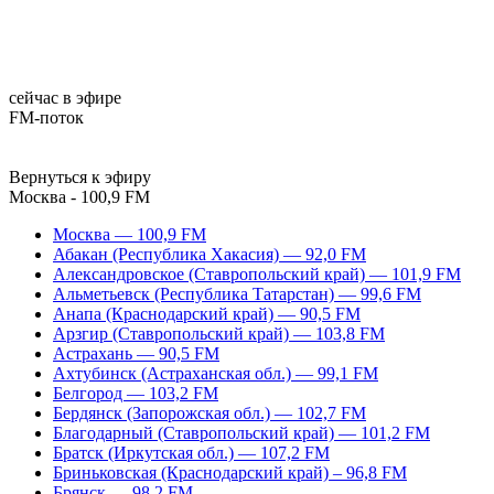
сейчас в эфире
FM-поток
Вернуться к эфиру
Москва - 100,9 FM
Москва — 100,9 FM
Абакан (Республика Хакасия) — 92,0 FM
Александровское (Ставропольский край) — 101,9 FM
Альметьевск (Республика Татарстан) — 99,6 FM
Анапа (Краснодарский край) — 90,5 FM
Арзгир (Ставропольский край) — 103,8 FM
Астрахань — 90,5 FM
Ахтубинск (Астраханская обл.) — 99,1 FM
Белгород — 103,2 FM
Бердянск (Запорожская обл.) — 102,7 FM
Благодарный (Ставропольский край) — 101,2 FM
Братск (Иркутская обл.) — 107,2 FM
Бриньковская (Краснодарский край) – 96,8 FM
Брянск — 98,2 FM