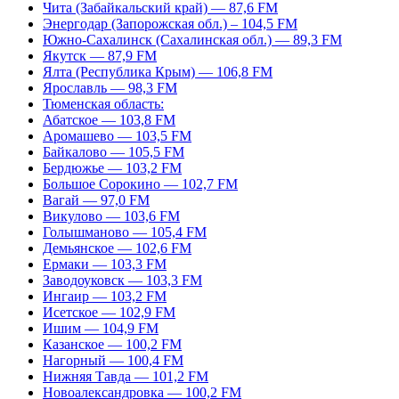
Чита (Забайкальский край) — 87,6 FM
Энергодар (Запорожская обл.) – 104,5 FM
Южно-Сахалинск (Сахалинская обл.) — 89,3 FM
Якутск — 87,9 FM
Ялта (Республика Крым) — 106,8 FM
Ярославль — 98,3 FM
Тюменская область:
Абатское — 103,8 FM
Аромашево — 103,5 FM
Байкалово — 105,5 FM
Бердюжье — 103,2 FM
Большое Сорокино — 102,7 FM
Вагай — 97,0 FM
Викулово — 103,6 FM
Голышманово — 105,4 FM
Демьянское — 102,6 FM
Ермаки — 103,3 FM
Заводоуковск — 103,3 FM
Ингаир — 103,2 FM
Исетское — 102,9 FM
Ишим — 104,9 FM
Казанское — 100,2 FM
Нагорный — 100,4 FM
Нижняя Тавда — 101,2 FM
Новоалександровка — 100,2 FM