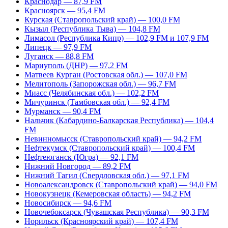
Краснодар — 87,9 FM
Красноярск — 95,4 FM
Курская (Ставропольский край) — 100,0 FM
Кызыл (Республика Тыва) — 104,8 FM
Лимасол (Республика Кипр) — 102,9 FM и 107,9 FM
Липецк — 97,9 FM
Луганск — 88,8 FM
Мариуполь (ДНР) — 97,2 FM
Матвеев Курган (Ростовская обл.) — 107,0 FM
Мелитополь (Запорожская обл.) — 96,7 FM
Миасс (Челябинская обл.) — 102,2 FM
Мичуринск (Тамбовская обл.) — 92,4 FM
Мурманск — 90,4 FM
Нальчик (Кабардино-Балкарская Республика) — 104,4
FM
Невинномысск (Ставропольский край) — 94,2 FM
Нефтекумск (Ставропольский край) — 100,4 FM
Нефтеюганск (Югра) — 92,1 FM
Нижний Новгород — 89,2 FM
Нижний Тагил (Свердловская обл.) — 97,1 FM
Новоалександровск (Ставропольский край) — 94,0 FM
Новокузнецк (Кемеровская область) — 94,2 FM
Новосибирск — 94,6 FM
Новочебоксарск (Чувашская Республика) — 90,3 FM
Норильск (Красноярский край) — 107,4 FM