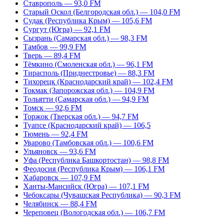
Ставрополь — 93,0 FM
Старый Оскол (Белгородская обл.) — 104,0 FM
Судак (Республика Крым) — 105,6 FM
Сургут (Югра) — 92,1 FM
Сызрань (Самарская обл.) — 98,3 FM
Тамбов — 99,9 FM
Тверь — 89,4 FM
Тёмкино (Смоленская обл.) — 96,1 FM
Тирасполь (Приднестровье) — 88,3 FM
Тихорецк (Краснодарский край) — 102,4 FM
Токмак (Запорожская обл.) — 104,9 FM
Тольятти (Самарская обл.) — 94,9 FM
Томск — 92,6 FM
Торжок (Тверская обл.) — 94,7 FM
Туапсе (Краснодарский край) — 106,5
Тюмень — 92,4 FM
Уварово (Тамбовская обл.) — 100,6 FM
Ульяновск — 93,6 FM
Уфа (Республика Башкортостан) — 98,8 FM
Феодосия (Республика Крым) — 106,1 FM
Хабаровск — 107,9 FM
Ханты-Мансийск (Югра) — 107,1 FM
Чебоксары (Чувашская Республика) — 90,3 FM
Челябинск — 88,4 FM
Череповец (Вологодская обл.) — 106,7 FM