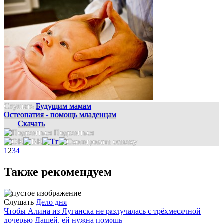
Слушать
Будущим мамам
Остеопатия - помощь младенцам
Скачать
Поделиться
1
2
3
4
Также рекомендуем
Слушать
Дело дня
Чтобы Алина из Луганска не разлучалась с трёхмесячной
дочерью Дашей, ей нужна помощь