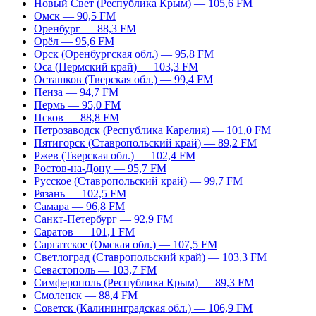
Новый Свет (Республика Крым) — 105,6 FM
Омск — 90,5 FM
Оренбург — 88,3 FM
Орёл — 95,6 FM
Орск (Оренбургская обл.) — 95,8 FM
Оса (Пермский край) — 103,3 FM
Осташков (Тверская обл.) — 99,4 FM
Пенза — 94,7 FM
Пермь — 95,0 FM
Псков — 88,8 FM
Петрозаводск (Республика Карелия) — 101,0 FM
Пятигорск (Ставропольский край) — 89,2 FM
Ржев (Тверская обл.) — 102,4 FM
Ростов-на-Дону — 95,7 FM
Русское (Ставропольский край) — 99,7 FM
Рязань — 102,5 FM
Самара — 96,8 FM
Санкт-Петербург — 92,9 FM
Саратов — 101,1 FM
Саргатское (Омская обл.) — 107,5 FM
Светлоград (Ставропольский край) — 103,3 FM
Севастополь — 103,7 FM
Симферополь (Республика Крым) — 89,3 FM
Смоленск — 88,4 FM
Советск (Калининградская обл.) — 106,9 FM