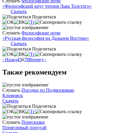
Слушать
Философские ночи
«Философский круг чтения Льва Толстого»
Скачать
Поделиться
Слушать
Философские ночи
«Русская философия на Дальнем Востоке»
Скачать
Поделиться
‹ Назад
4
5
6
7
8
Вперед ›
Также рекомендуем
Слушать
Поездки по Подмосковью
Климовск
Скачать
Поделиться
Слушать
Пересказки
Понятливый попугай
Скачать