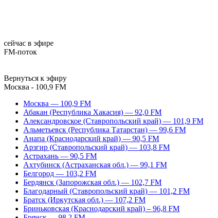
сейчас в эфире
FM-поток
Вернуться к эфиру
Москва - 100,9 FM
Москва — 100,9 FM
Абакан (Республика Хакасия) — 92,0 FM
Александровское (Ставропольский край) — 101,9 FM
Альметьевск (Республика Татарстан) — 99,6 FM
Анапа (Краснодарский край) — 90,5 FM
Арзгир (Ставропольский край) — 103,8 FM
Астрахань — 90,5 FM
Ахтубинск (Астраханская обл.) — 99,1 FM
Белгород — 103,2 FM
Бердянск (Запорожская обл.) — 102,7 FM
Благодарный (Ставропольский край) — 101,2 FM
Братск (Иркутская обл.) — 107,2 FM
Бриньковская (Краснодарский край) – 96,8 FM
Брянск — 98,2 FM