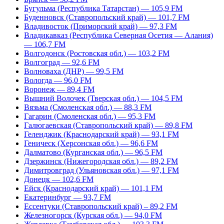
Бугульма (Республика Татарстан) — 105,9 FM
Буденновск (Ставропольский край) — 101,7 FM
Владивосток (Приморский край) — 97,3 FM
Владикавказ (Республика Северная Осетия — Алания)
— 106,7 FM
Волгодонск (Ростовская обл.) — 103,2 FM
Волгоград — 92,6 FM
Волноваха (ДНР) — 99,5 FM
Вологда — 96,0 FM
Воронеж — 89,4 FM
Вышний Волочек (Тверская обл.) — 104,5 FM
Вязьма (Смоленская обл.) — 88,3 FM
Гагарин (Смоленская обл.) — 95,3 FM
Галюгаевская (Ставропольский край) — 89,8 FM
Геленджик (Краснодарский край) — 93,1 FM
Геническ (Херсонская обл.) — 96,6 FM
Далматово (Курганская обл.) — 96,5 FM
Дзержинск (Нижегородская обл.) — 89,2 FM
Димитровград (Ульяновская обл.) — 97,1 FM
Донецк — 102,6 FM
Ейск (Краснодарский край) — 101,1 FM
Екатеринбург — 93,7 FM
Ессентуки (Ставропольский край) – 89,2 FM
Железногорск (Курская обл.) — 94,0 FM