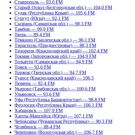
Ставрополь — 93,0 FM
Старый Оскол (Белгородская обл.) — 104,0 FM
Судак (Республика Крым) — 105,6 FM
Сургут (Югра) — 92,1 FM
Сызрань (Самарская обл.) — 98,3 FM
Тамбов — 99,9 FM
Тверь — 89,4 FM
Тёмкино (Смоленская обл.) — 96,1 FM
Тирасполь (Приднестровье) — 88,3 FM
Тихорецк (Краснодарский край) — 102,4 FM
Токмак (Запорожская обл.) — 104,9 FM
Тольятти (Самарская обл.) — 94,9 FM
Томск — 92,6 FM
Торжок (Тверская обл.) — 94,7 FM
Туапсе (Краснодарский край) — 106,5
Тюмень — 92,4 FM
Уварово (Тамбовская обл.) — 100,6 FM
Ульяновск — 93,6 FM
Уфа (Республика Башкортостан) — 98,8 FM
Феодосия (Республика Крым) — 106,1 FM
Хабаровск — 107,9 FM
Ханты-Мансийск (Югра) — 107,1 FM
Чебоксары (Чувашская Республика) — 90,3 FM
Челябинск — 88,4 FM
Череповец (Вологодская обл.) — 106,7 FM