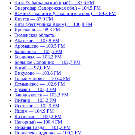
Чита (Забайкальский край) — 87,6 FM
Энергодар (Запорожская обл.) – 104,5 FM
Южно-Сахалинск (Сахалинская обл.) — 89,3 FM
Якутск — 87,9 FM
Ялта (Республика Крым) — 106,8 FM
Ярославль — 98,3 FM
Тюменская область:
Абатское — 103,8 FM
Аромашево — 103,5 FM
Байкалово — 105,5 FM
Бердюжье — 103,2 FM
Большое Сорокино — 102,7 FM
Вагай — 97,0 FM
Викулово — 103,6 FM
Голышманово — 105,4 FM
Демьянское — 102,6 FM
Ермаки — 103,3 FM
Заводоуковск — 103,3 FM
Ингаир — 103,2 FM
Исетское — 102,9 FM
Ишим — 104,9 FM
Казанское — 100,2 FM
Нагорный — 100,4 FM
Нижняя Тавда — 101,2 FM
Новоалександровка — 100,2 FM