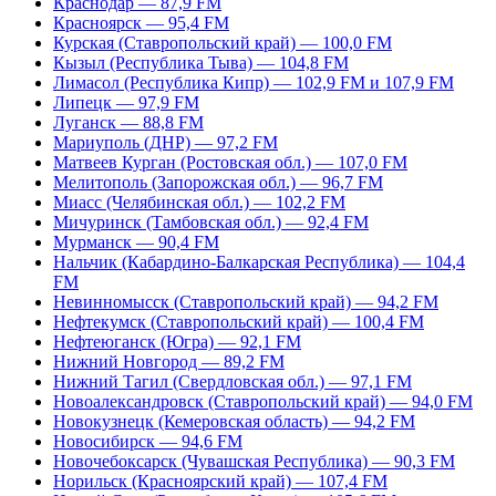
Краснодар — 87,9 FM
Красноярск — 95,4 FM
Курская (Ставропольский край) — 100,0 FM
Кызыл (Республика Тыва) — 104,8 FM
Лимасол (Республика Кипр) — 102,9 FM и 107,9 FM
Липецк — 97,9 FM
Луганск — 88,8 FM
Мариуполь (ДНР) — 97,2 FM
Матвеев Курган (Ростовская обл.) — 107,0 FM
Мелитополь (Запорожская обл.) — 96,7 FM
Миасс (Челябинская обл.) — 102,2 FM
Мичуринск (Тамбовская обл.) — 92,4 FM
Мурманск — 90,4 FM
Нальчик (Кабардино-Балкарская Республика) — 104,4
FM
Невинномысск (Ставропольский край) — 94,2 FM
Нефтекумск (Ставропольский край) — 100,4 FM
Нефтеюганск (Югра) — 92,1 FM
Нижний Новгород — 89,2 FM
Нижний Тагил (Свердловская обл.) — 97,1 FM
Новоалександровск (Ставропольский край) — 94,0 FM
Новокузнецк (Кемеровская область) — 94,2 FM
Новосибирск — 94,6 FM
Новочебоксарск (Чувашская Республика) — 90,3 FM
Норильск (Красноярский край) — 107,4 FM