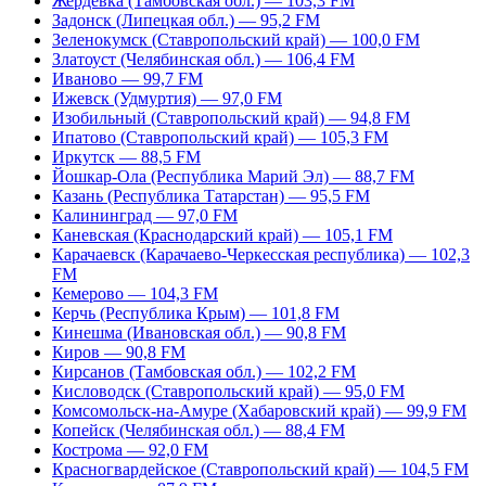
Жердевка (Тамбовская обл.) — 103,3 FM
Задонск (Липецкая обл.) — 95,2 FM
Зеленокумск (Ставропольский край) — 100,0 FM
Златоуст (Челябинская обл.) — 106,4 FM
Иваново — 99,7 FM
Ижевск (Удмуртия) — 97,0 FM
Изобильный (Ставропольский край) — 94,8 FM
Ипатово (Ставропольский край) — 105,3 FM
Иркутск — 88,5 FM
Йошкар-Ола (Республика Марий Эл) — 88,7 FM
Казань (Республика Татарстан) — 95,5 FM
Калининград — 97,0 FM
Каневская (Краснодарский край) — 105,1 FM
Карачаевск (Карачаево-Черкесская республика) — 102,3
FM
Кемерово — 104,3 FM
Керчь (Республика Крым) — 101,8 FM
Кинешма (Ивановская обл.) — 90,8 FM
Киров — 90,8 FM
Кирсанов (Тамбовская обл.) — 102,2 FM
Кисловодск (Ставропольский край) — 95,0 FM
Комсомольск-на-Амуре (Хабаровский край) — 99,9 FM
Копейск (Челябинская обл.) — 88,4 FM
Кострома — 92,0 FM
Красногвардейское (Ставропольский край) — 104,5 FM