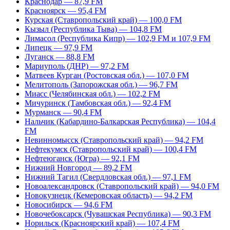
Краснодар — 87,9 FM
Красноярск — 95,4 FM
Курская (Ставропольский край) — 100,0 FM
Кызыл (Республика Тыва) — 104,8 FM
Лимасол (Республика Кипр) — 102,9 FM и 107,9 FM
Липецк — 97,9 FM
Луганск — 88,8 FM
Мариуполь (ДНР) — 97,2 FM
Матвеев Курган (Ростовская обл.) — 107,0 FM
Мелитополь (Запорожская обл.) — 96,7 FM
Миасс (Челябинская обл.) — 102,2 FM
Мичуринск (Тамбовская обл.) — 92,4 FM
Мурманск — 90,4 FM
Нальчик (Кабардино-Балкарская Республика) — 104,4
FM
Невинномысск (Ставропольский край) — 94,2 FM
Нефтекумск (Ставропольский край) — 100,4 FM
Нефтеюганск (Югра) — 92,1 FM
Нижний Новгород — 89,2 FM
Нижний Тагил (Свердловская обл.) — 97,1 FM
Новоалександровск (Ставропольский край) — 94,0 FM
Новокузнецк (Кемеровская область) — 94,2 FM
Новосибирск — 94,6 FM
Новочебоксарск (Чувашская Республика) — 90,3 FM
Норильск (Красноярский край) — 107,4 FM