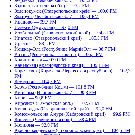
Жердевка (Тамбовская обл.) — 103,3 FM
Задонск (Липецкая обл.) — 95,2 FM
Зеленокумск (Ставропольский край) — 100,0 FM
Златоуст (Челябинская обл.) — 106,4 FM
Иваново — 99,7 FM
Ижевск (Удмуртия) — 97,0 FM
Изобильный (Ставропольский край) — 94,8 FM
Ипатово (Ставропольский край) — 105,3 FM
Иркутск — 88,5 FM
Йошкар-Ола (Республика Марий Эл) — 88,7 FM
Казань (Республика Татарстан) — 95,5 FM
Калининград — 97,0 FM
Каневская (Краснодарский край) — 105,1 FM
Карачаевск (Карачаево-Черкесская республика) — 102,3
FM
Кемерово — 104,3 FM
Керчь (Республика Крым) — 101,8 FM
Кинешма (Ивановская обл.) — 90,8 FM
Киров — 90,8 FM
Кирсанов (Тамбовская обл.) — 102,2 FM
Кисловодск (Ставропольский край) — 95,0 FM
Комсомольск-на-Амуре (Хабаровский край) — 99,9 FM
Копейск (Челябинская обл.) — 88,4 FM
Кострома — 92,0 FM
Красногвардейское (Ставропольский край) — 104,5 FM