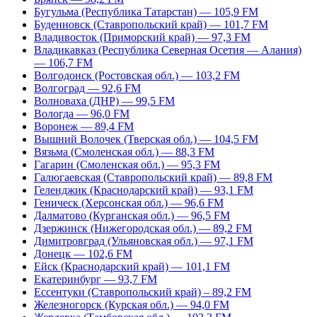
Бугульма (Республика Татарстан) — 105,9 FM
Буденновск (Ставропольский край) — 101,7 FM
Владивосток (Приморский край) — 97,3 FM
Владикавказ (Республика Северная Осетия — Алания)
— 106,7 FM
Волгодонск (Ростовская обл.) — 103,2 FM
Волгоград — 92,6 FM
Волноваха (ДНР) — 99,5 FM
Вологда — 96,0 FM
Воронеж — 89,4 FM
Вышний Волочек (Тверская обл.) — 104,5 FM
Вязьма (Смоленская обл.) — 88,3 FM
Гагарин (Смоленская обл.) — 95,3 FM
Галюгаевская (Ставропольский край) — 89,8 FM
Геленджик (Краснодарский край) — 93,1 FM
Геническ (Херсонская обл.) — 96,6 FM
Далматово (Курганская обл.) — 96,5 FM
Дзержинск (Нижегородская обл.) — 89,2 FM
Димитровград (Ульяновская обл.) — 97,1 FM
Донецк — 102,6 FM
Ейск (Краснодарский край) — 101,1 FM
Екатеринбург — 93,7 FM
Ессентуки (Ставропольский край) – 89,2 FM
Железногорск (Курская обл.) — 94,0 FM