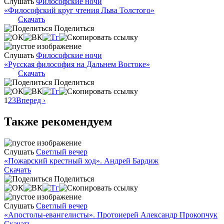
Слушать
Философские ночи
«Философский круг чтения Льва Толстого»
Скачать
Поделиться
Слушать
Философские ночи
«Русская философия на Дальнем Востоке»
Скачать
Поделиться
1
2
3
Вперед ›
Также рекомендуем
Слушать
Светлый вечер
«Пожарский крестный ход». Андрей Бардиж
Скачать
Поделиться
Слушать
Светлый вечер
«Апостолы-евангелисты». Протоиерей Александр Прокопчук
Скачать