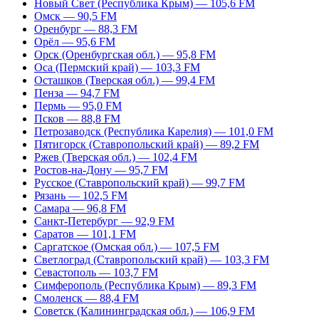
Новый Свет (Республика Крым) — 105,6 FM
Омск — 90,5 FM
Оренбург — 88,3 FM
Орёл — 95,6 FM
Орск (Оренбургская обл.) — 95,8 FM
Оса (Пермский край) — 103,3 FM
Осташков (Тверская обл.) — 99,4 FM
Пенза — 94,7 FM
Пермь — 95,0 FM
Псков — 88,8 FM
Петрозаводск (Республика Карелия) — 101,0 FM
Пятигорск (Ставропольский край) — 89,2 FM
Ржев (Тверская обл.) — 102,4 FM
Ростов-на-Дону — 95,7 FM
Русское (Ставропольский край) — 99,7 FM
Рязань — 102,5 FM
Самара — 96,8 FM
Санкт-Петербург — 92,9 FM
Саратов — 101,1 FM
Саргатское (Омская обл.) — 107,5 FM
Светлоград (Ставропольский край) — 103,3 FM
Севастополь — 103,7 FM
Симферополь (Республика Крым) — 89,3 FM
Смоленск — 88,4 FM
Советск (Калининградская обл.) — 106,9 FM