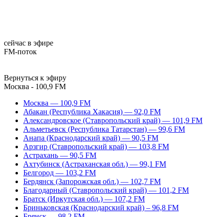
сейчас в эфире
FM-поток
Вернуться к эфиру
Москва - 100,9 FM
Москва — 100,9 FM
Абакан (Республика Хакасия) — 92,0 FM
Александровское (Ставропольский край) — 101,9 FM
Альметьевск (Республика Татарстан) — 99,6 FM
Анапа (Краснодарский край) — 90,5 FM
Арзгир (Ставропольский край) — 103,8 FM
Астрахань — 90,5 FM
Ахтубинск (Астраханская обл.) — 99,1 FM
Белгород — 103,2 FM
Бердянск (Запорожская обл.) — 102,7 FM
Благодарный (Ставропольский край) — 101,2 FM
Братск (Иркутская обл.) — 107,2 FM
Бриньковская (Краснодарский край) – 96,8 FM
Брянск — 98,2 FM