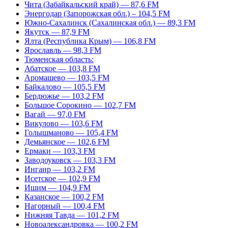
Чита (Забайкальский край) — 87,6 FM
Энергодар (Запорожская обл.) – 104,5 FM
Южно-Сахалинск (Сахалинская обл.) — 89,3 FM
Якутск — 87,9 FM
Ялта (Республика Крым) — 106,8 FM
Ярославль — 98,3 FM
Тюменская область:
Абатское — 103,8 FM
Аромашево — 103,5 FM
Байкалово — 105,5 FM
Бердюжье — 103,2 FM
Большое Сорокино — 102,7 FM
Вагай — 97,0 FM
Викулово — 103,6 FM
Голышманово — 105,4 FM
Демьянское — 102,6 FM
Ермаки — 103,3 FM
Заводоуковск — 103,3 FM
Ингаир — 103,2 FM
Исетское — 102,9 FM
Ишим — 104,9 FM
Казанское — 100,2 FM
Нагорный — 100,4 FM
Нижняя Тавда — 101,2 FM
Новоалександровка — 100,2 FM