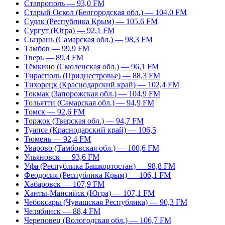
Ставрополь — 93,0 FM
Старый Оскол (Белгородская обл.) — 104,0 FM
Судак (Республика Крым) — 105,6 FM
Сургут (Югра) — 92,1 FM
Сызрань (Самарская обл.) — 98,3 FM
Тамбов — 99,9 FM
Тверь — 89,4 FM
Тёмкино (Смоленская обл.) — 96,1 FM
Тирасполь (Приднестровье) — 88,3 FM
Тихорецк (Краснодарский край) — 102,4 FM
Токмак (Запорожская обл.) — 104,9 FM
Тольятти (Самарская обл.) — 94,9 FM
Томск — 92,6 FM
Торжок (Тверская обл.) — 94,7 FM
Туапсе (Краснодарский край) — 106,5
Тюмень — 92,4 FM
Уварово (Тамбовская обл.) — 100,6 FM
Ульяновск — 93,6 FM
Уфа (Республика Башкортостан) — 98,8 FM
Феодосия (Республика Крым) — 106,1 FM
Хабаровск — 107,9 FM
Ханты-Мансийск (Югра) — 107,1 FM
Чебоксары (Чувашская Республика) — 90,3 FM
Челябинск — 88,4 FM
Череповец (Вологодская обл.) — 106,7 FM