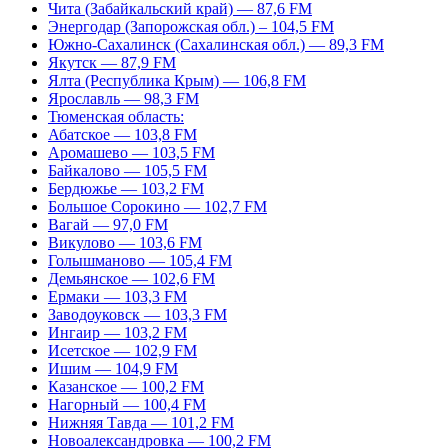
Чита (Забайкальский край) — 87,6 FM
Энергодар (Запорожская обл.) – 104,5 FM
Южно-Сахалинск (Сахалинская обл.) — 89,3 FM
Якутск — 87,9 FM
Ялта (Республика Крым) — 106,8 FM
Ярославль — 98,3 FM
Тюменская область:
Абатское — 103,8 FM
Аромашево — 103,5 FM
Байкалово — 105,5 FM
Бердюжье — 103,2 FM
Большое Сорокино — 102,7 FM
Вагай — 97,0 FM
Викулово — 103,6 FM
Голышманово — 105,4 FM
Демьянское — 102,6 FM
Ермаки — 103,3 FM
Заводоуковск — 103,3 FM
Ингаир — 103,2 FM
Исетское — 102,9 FM
Ишим — 104,9 FM
Казанское — 100,2 FM
Нагорный — 100,4 FM
Нижняя Тавда — 101,2 FM
Новоалександровка — 100,2 FM