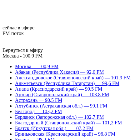
сейчас в эфире
FM-поток
Вернуться к эфиру
Москва - 100,9 FM
Москва — 100,9 FM
Абакан (Республика Хакасия) — 92,0 FM
Александровское (Ставропольский край) — 101,9 FM
Альметьевск (Республика Татарстан) — 99,6 FM
Анапа (Краснодарский край) — 90,5 FM
Арзгир (Ставропольский край) — 103,8 FM
Астрахань — 90,5 FM
Ахтубинск (Астраханская обл.) — 99,1 FM
Белгород — 103,2 FM
Бердянск (Запорожская обл.) — 102,7 FM
Благодарный (Ставропольский край) — 101,2 FM
Братск (Иркутская обл.) — 107,2 FM
Бриньковская (Краснодарский край) – 96,8 FM
Брянск — 98,2 FM