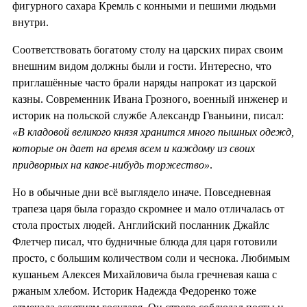
фигурного сахара Кремль с конными и пешими людьми
внутри.
Соответствовать богатому столу на царских пирах своим
внешним видом должны были и гости. Интересно, что
приглашённые часто брали наряды напрокат из царской
казны. Современник Ивана Грозного, военный инженер и
историк на польской службе Александр Гваньини, писал:
«В кладовой великого князя хранится много пышных одежд,
которые он дает на время всем и каждому из своих
придворных на какое-нибудь торжество»
.
Но в обычные дни всё выглядело иначе. Повседневная
трапеза царя была гораздо скромнее и мало отличалась от
стола простых людей. Английский посланник Джайлс
Флетчер писал, что будничные блюда для царя готовили
просто, с большим количеством соли и чеснока. Любимым
кушаньем Алексея Михайловича была гречневая каша с
ржаным хлебом. Историк Надежда Федоренко тоже