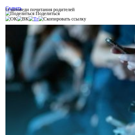
Скачать
О заповеди почитания родителей
Поделиться