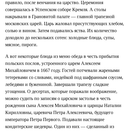
правило, после венчания на царство. Церемония
совершалась в Успенском соборе Кремля. А столы
накрывали в Грановитой палате — главной трапезной
московских царей. Царь жаловал присутствующих хлебом,
солью и вином. Затем подавались яства. Их количество
доходило до нескольких сотен: холодные блюда, супы,
мясное, пироги.
А вот некоторые блюда из меню обеда в честь прибытия
польских послов, устроенного царем Алексеем
Михайловичем в 1667 году. Гостей потчевали жареными
тетеревами со сливами, индейкой под шафранным соусом,
лебедями и бужениной. Завершали трапезу сладкие
угощения. О десертах, которые поражали воображение,
можно судить по записям о царском застолье в честь
рождения сына Алексея Михайловича и царицы Наталии
Кирилловны, царевича Петра Алексеевича, будущего
императора Петра Первого. Подавали настоящие
кондитерские шедевры. Один из них — сделанный из