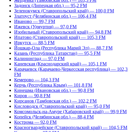
Жердевка (Тамбовская обл.) — 103,3 FM
Задонск (Липецкая обл.) — 95,2 FM
Зеленокумск (Ставропольский край) — 100,0 FM
Златоуст (Челябинская обл.) — 106,4 FM
Иваново — 99,7 FM
Ижевск (Удмуртия) — 97,0 FM
Изобильный (Ставропольский край) — 94,8 FM
Ипатово (Ставропольский край) — 105,3 FM
Иркутск — 88,5 FM
Йошкар-Ола (Республика Марий Эл) — 88,7 FM
Казань (Республика Татарстан) — 95,5 FM
Калининград — 97,0 FM
Каневская (Краснодарский край) — 105,1 FM
Карачаевск (Карачаево-Черкесская республика) — 102,3
FM
Кемерово — 104,3 FM
Керчь (Республика Крым) — 101,8 FM
Кинешма (Ивановская обл.) — 90,8 FM
Киров — 90,8 FM
Кирсанов (Тамбовская обл.) — 102,2 FM
Кисловодск (Ставропольский край) — 95,0 FM
Комсомольск-на-Амуре (Хабаровский край) — 99,9 FM
Копейск (Челябинская обл.) — 88,4 FM
Кострома — 92,0 FM
Красногвардейское (Ставропольский край) — 104,5 FM