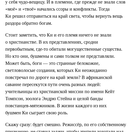
у себя чудо-вещицу. И в племени, где прежде не знали слов
«моё» и «твоё» начались ссоры и конфликты. Тогда
Ки решил отправиться на край света, чтобы вернуть вещь
раздора обратно богам.
Стоит заметить, что Ки и его племя ничего не знали
о христианстве. В их представлениях, сродни
первобытным, где-то обитали могущественные существа.
Но кто они, бушмены и сами толком не представляли.
Может быть, боги — это странные белокожие,
светловолосые создания, которых Ки неожиданно
повстречал по дороге на край земли? В африканской
саванне пересекутся пути очень разных людей:
учительницы из христианской миссии по имени Кейт
Томпсон, зоолога Эндрю Стейна и целой банды
повстанцев-мятежников. В жизни каждого из них
бушмен Ки сыграет свою роль.
Скажу сразу: будет смешно. Режиссёр, по его собственному
признанию, не ставил задачи, чтобы зрители хохотали над