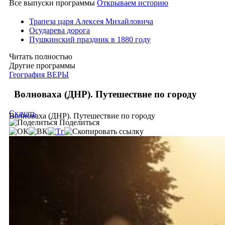
Все выпуски программы
Открываем историю
Трапеза царя Алексея Михайловича
Осударева дорога
Пушкинский праздник в 1880 году
Читать полностью
Другие программы
География ВЕРЫ
Волноваха (ДНР). Путешествие по городу
Скачать
Волноваха (ДНР). Путешествие по городу
Поделиться