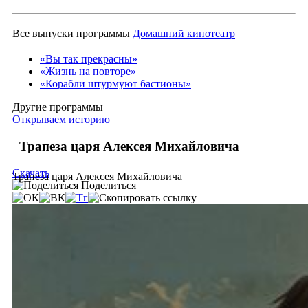
Все выпуски программы
Домашний кинотеатр
«Вы так прекрасны»
«Жизнь на повторе»
«Корабли штурмуют бастионы»
Другие программы
Открываем историю
Трапеза царя Алексея Михайловича
Скачать
Трапеза царя Алексея Михайловича
Поделиться