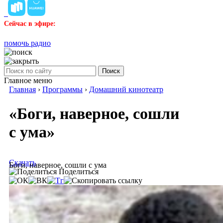
Сейчас в эфире:
помочь радио
Поиск
Главное меню
Главная
›
Программы
›
Домашний кинотеатр
«Боги, наверное, сошли
с ума»
Скачать
Боги, наверное, сошли с ума
Поделиться