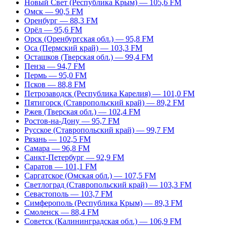
Новый Свет (Республика Крым) — 105,6 FM
Омск — 90,5 FM
Оренбург — 88,3 FM
Орёл — 95,6 FM
Орск (Оренбургская обл.) — 95,8 FM
Оса (Пермский край) — 103,3 FM
Осташков (Тверская обл.) — 99,4 FM
Пенза — 94,7 FM
Пермь — 95,0 FM
Псков — 88,8 FM
Петрозаводск (Республика Карелия) — 101,0 FM
Пятигорск (Ставропольский край) — 89,2 FM
Ржев (Тверская обл.) — 102,4 FM
Ростов-на-Дону — 95,7 FM
Русское (Ставропольский край) — 99,7 FM
Рязань — 102,5 FM
Самара — 96,8 FM
Санкт-Петербург — 92,9 FM
Саратов — 101,1 FM
Саргатское (Омская обл.) — 107,5 FM
Светлоград (Ставропольский край) — 103,3 FM
Севастополь — 103,7 FM
Симферополь (Республика Крым) — 89,3 FM
Смоленск — 88,4 FM
Советск (Калининградская обл.) — 106,9 FM