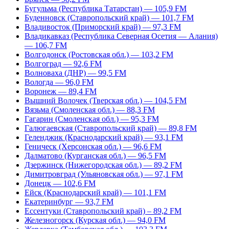
Бугульма (Республика Татарстан) — 105,9 FM
Буденновск (Ставропольский край) — 101,7 FM
Владивосток (Приморский край) — 97,3 FM
Владикавказ (Республика Северная Осетия — Алания)
— 106,7 FM
Волгодонск (Ростовская обл.) — 103,2 FM
Волгоград — 92,6 FM
Волноваха (ДНР) — 99,5 FM
Вологда — 96,0 FM
Воронеж — 89,4 FM
Вышний Волочек (Тверская обл.) — 104,5 FM
Вязьма (Смоленская обл.) — 88,3 FM
Гагарин (Смоленская обл.) — 95,3 FM
Галюгаевская (Ставропольский край) — 89,8 FM
Геленджик (Краснодарский край) — 93,1 FM
Геническ (Херсонская обл.) — 96,6 FM
Далматово (Курганская обл.) — 96,5 FM
Дзержинск (Нижегородская обл.) — 89,2 FM
Димитровград (Ульяновская обл.) — 97,1 FM
Донецк — 102,6 FM
Ейск (Краснодарский край) — 101,1 FM
Екатеринбург — 93,7 FM
Ессентуки (Ставропольский край) – 89,2 FM
Железногорск (Курская обл.) — 94,0 FM