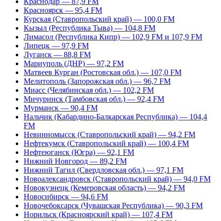
Краснодар — 87,9 FM
Красноярск — 95,4 FM
Курская (Ставропольский край) — 100,0 FM
Кызыл (Республика Тыва) — 104,8 FM
Лимасол (Республика Кипр) — 102,9 FM и 107,9 FM
Липецк — 97,9 FM
Луганск — 88,8 FM
Мариуполь (ДНР) — 97,2 FM
Матвеев Курган (Ростовская обл.) — 107,0 FM
Мелитополь (Запорожская обл.) — 96,7 FM
Миасс (Челябинская обл.) — 102,2 FM
Мичуринск (Тамбовская обл.) — 92,4 FM
Мурманск — 90,4 FM
Нальчик (Кабардино-Балкарская Республика) — 104,4
FM
Невинномысск (Ставропольский край) — 94,2 FM
Нефтекумск (Ставропольский край) — 100,4 FM
Нефтеюганск (Югра) — 92,1 FM
Нижний Новгород — 89,2 FM
Нижний Тагил (Свердловская обл.) — 97,1 FM
Новоалександровск (Ставропольский край) — 94,0 FM
Новокузнецк (Кемеровская область) — 94,2 FM
Новосибирск — 94,6 FM
Новочебоксарск (Чувашская Республика) — 90,3 FM
Норильск (Красноярский край) — 107,4 FM