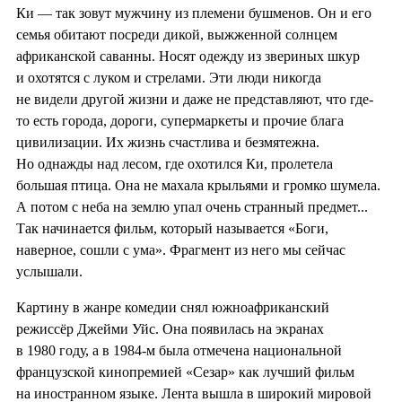
Ки — так зовут мужчину из племени бушменов. Он и его
семья обитают посреди дикой, выжженной солнцем
африканской саванны. Носят одежду из звериных шкур
и охотятся с луком и стрелами. Эти люди никогда
не видели другой жизни и даже не представляют, что где-
то есть города, дороги, супермаркеты и прочие блага
цивилизации. Их жизнь счастлива и безмятежна.
Но однажды над лесом, где охотился Ки, пролетела
большая птица. Она не махала крыльями и громко шумела.
А потом с неба на землю упал очень странный предмет...
Так начинается фильм, который называется «Боги,
наверное, сошли с ума». Фрагмент из него мы сейчас
услышали.
Картину в жанре комедии снял южноафриканский
режиссёр Джейми Уйс. Она появилась на экранах
в 1980 году, а в 1984-м была отмечена национальной
французской кинопремией «Сезар» как лучший фильм
на иностранном языке. Лента вышла в широкий мировой