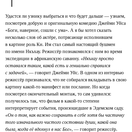
Удастся ли узнику выбраться и что будет дальше — узнаем,
посмотрев добрую и оригинальную комедию Джейми Уйса
«Боги, наверное, сошли с ума». А я бы хотел сказать
несколько слов об актёре, потрясающе исполнившем
в картине роль Ки. Им стал самый настоящий бушмен
по имени Нкъхау. Режиссёр познакомился с ним во время
экспедиции в африканскую саванну.
«Нкъхау просто
оставался таким, какой есть и гениально справился
с задачей»
, — говорит Джейми Уйс. В одном из интервью
режиссёр признавался, что не собирался вкладывать в свою
картину какой-то манифест или послание. Но когда
посмотрел окончательный монтаж, то сам удивился:
получилось так, что фильм в какой-то степени
интерпретирует события, произошедшие в Эдемском саду.
«Он о том, как важно сохранить в себе хотя бы частичку
того изначального чистого состоянии души, какой она
была, когда её вдохнул в нас Бог»
, — говорит режиссёр.