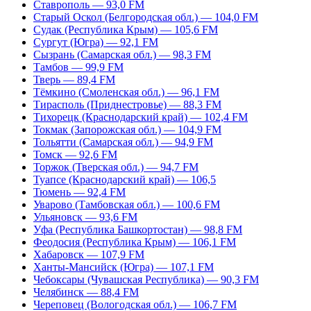
Ставрополь — 93,0 FM
Старый Оскол (Белгородская обл.) — 104,0 FM
Судак (Республика Крым) — 105,6 FM
Сургут (Югра) — 92,1 FM
Сызрань (Самарская обл.) — 98,3 FM
Тамбов — 99,9 FM
Тверь — 89,4 FM
Тёмкино (Смоленская обл.) — 96,1 FM
Тирасполь (Приднестровье) — 88,3 FM
Тихорецк (Краснодарский край) — 102,4 FM
Токмак (Запорожская обл.) — 104,9 FM
Тольятти (Самарская обл.) — 94,9 FM
Томск — 92,6 FM
Торжок (Тверская обл.) — 94,7 FM
Туапсе (Краснодарский край) — 106,5
Тюмень — 92,4 FM
Уварово (Тамбовская обл.) — 100,6 FM
Ульяновск — 93,6 FM
Уфа (Республика Башкортостан) — 98,8 FM
Феодосия (Республика Крым) — 106,1 FM
Хабаровск — 107,9 FM
Ханты-Мансийск (Югра) — 107,1 FM
Чебоксары (Чувашская Республика) — 90,3 FM
Челябинск — 88,4 FM
Череповец (Вологодская обл.) — 106,7 FM