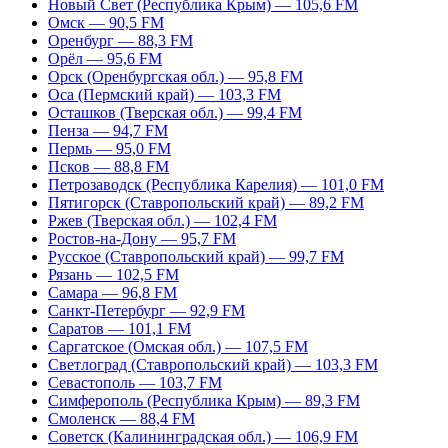
Новый Свет (Республика Крым) — 105,6 FM
Омск — 90,5 FM
Оренбург — 88,3 FM
Орёл — 95,6 FM
Орск (Оренбургская обл.) — 95,8 FM
Оса (Пермский край) — 103,3 FM
Осташков (Тверская обл.) — 99,4 FM
Пенза — 94,7 FM
Пермь — 95,0 FM
Псков — 88,8 FM
Петрозаводск (Республика Карелия) — 101,0 FM
Пятигорск (Ставропольский край) — 89,2 FM
Ржев (Тверская обл.) — 102,4 FM
Ростов-на-Дону — 95,7 FM
Русское (Ставропольский край) — 99,7 FM
Рязань — 102,5 FM
Самара — 96,8 FM
Санкт-Петербург — 92,9 FM
Саратов — 101,1 FM
Саргатское (Омская обл.) — 107,5 FM
Светлоград (Ставропольский край) — 103,3 FM
Севастополь — 103,7 FM
Симферополь (Республика Крым) — 89,3 FM
Смоленск — 88,4 FM
Советск (Калининградская обл.) — 106,9 FM