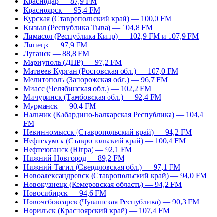
Краснодар — 87,9 FM
Красноярск — 95,4 FM
Курская (Ставропольский край) — 100,0 FM
Кызыл (Республика Тыва) — 104,8 FM
Лимасол (Республика Кипр) — 102,9 FM и 107,9 FM
Липецк — 97,9 FM
Луганск — 88,8 FM
Мариуполь (ДНР) — 97,2 FM
Матвеев Курган (Ростовская обл.) — 107,0 FM
Мелитополь (Запорожская обл.) — 96,7 FM
Миасс (Челябинская обл.) — 102,2 FM
Мичуринск (Тамбовская обл.) — 92,4 FM
Мурманск — 90,4 FM
Нальчик (Кабардино-Балкарская Республика) — 104,4
FM
Невинномысск (Ставропольский край) — 94,2 FM
Нефтекумск (Ставропольский край) — 100,4 FM
Нефтеюганск (Югра) — 92,1 FM
Нижний Новгород — 89,2 FM
Нижний Тагил (Свердловская обл.) — 97,1 FM
Новоалександровск (Ставропольский край) — 94,0 FM
Новокузнецк (Кемеровская область) — 94,2 FM
Новосибирск — 94,6 FM
Новочебоксарск (Чувашская Республика) — 90,3 FM
Норильск (Красноярский край) — 107,4 FM