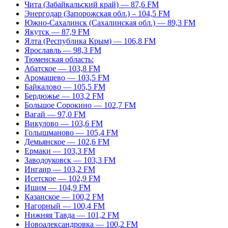
Чита (Забайкальский край) — 87,6 FM
Энергодар (Запорожская обл.) – 104,5 FM
Южно-Сахалинск (Сахалинская обл.) — 89,3 FM
Якутск — 87,9 FM
Ялта (Республика Крым) — 106,8 FM
Ярославль — 98,3 FM
Тюменская область:
Абатское — 103,8 FM
Аромашево — 103,5 FM
Байкалово — 105,5 FM
Бердюжье — 103,2 FM
Большое Сорокино — 102,7 FM
Вагай — 97,0 FM
Викулово — 103,6 FM
Голышманово — 105,4 FM
Демьянское — 102,6 FM
Ермаки — 103,3 FM
Заводоуковск — 103,3 FM
Ингаир — 103,2 FM
Исетское — 102,9 FM
Ишим — 104,9 FM
Казанское — 100,2 FM
Нагорный — 100,4 FM
Нижняя Тавда — 101,2 FM
Новоалександровка — 100,2 FM