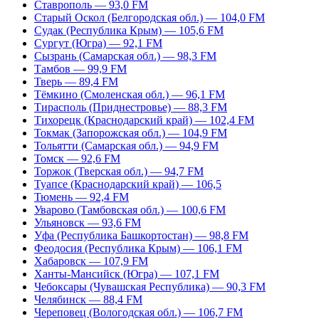
Ставрополь — 93,0 FM
Старый Оскол (Белгородская обл.) — 104,0 FM
Судак (Республика Крым) — 105,6 FM
Сургут (Югра) — 92,1 FM
Сызрань (Самарская обл.) — 98,3 FM
Тамбов — 99,9 FM
Тверь — 89,4 FM
Тёмкино (Смоленская обл.) — 96,1 FM
Тирасполь (Приднестровье) — 88,3 FM
Тихорецк (Краснодарский край) — 102,4 FM
Токмак (Запорожская обл.) — 104,9 FM
Тольятти (Самарская обл.) — 94,9 FM
Томск — 92,6 FM
Торжок (Тверская обл.) — 94,7 FM
Туапсе (Краснодарский край) — 106,5
Тюмень — 92,4 FM
Уварово (Тамбовская обл.) — 100,6 FM
Ульяновск — 93,6 FM
Уфа (Республика Башкортостан) — 98,8 FM
Феодосия (Республика Крым) — 106,1 FM
Хабаровск — 107,9 FM
Ханты-Мансийск (Югра) — 107,1 FM
Чебоксары (Чувашская Республика) — 90,3 FM
Челябинск — 88,4 FM
Череповец (Вологодская обл.) — 106,7 FM