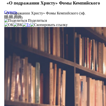
«О подражании Христу» Фомы Кемпийского
Скачать
«О подражании Христу» Фомы Кемпийского (эф.
08.08.2026
08.08.2026)
Поделиться