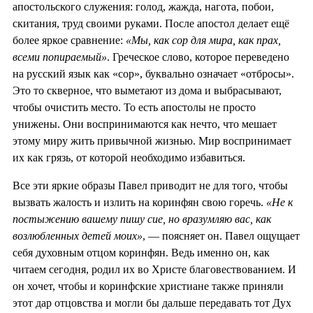
апостольского служения: голод, жажда, нагота, побои,
скитания, труд своими руками. После апостол делает ещё
более яркое сравнение:
«Мы, как сор для мира, как прах,
всеми попираемый»
. Греческое слово, которое переведено
на русский язык как «сор», буквально означает «отбросы».
Это то скверное, что выметают из дома и выбрасывают,
чтобы очистить место. То есть апостолы не просто
унижены. Они воспринимаются как нечто, что мешает
этому миру жить привычной жизнью. Мир воспринимает
их как грязь, от которой необходимо избавиться.
Все эти яркие образы Павел приводит не для того, чтобы
вызвать жалость и излить на коринфян свою горечь.
«Не к
постыжению вашему пишу сие, но вразумляю вас, как
возлюбленных детей моих»
, — поясняет он. Павел ощущает
себя духовным отцом коринфян. Ведь именно он, как
читаем сегодня, родил их во Христе благовествованием. И
он хочет, чтобы и коринфские христиане также приняли
этот дар отцовства и могли бы дальше передавать тот Дух