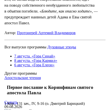
на поводу собственного необузданного любопытства
в объятия погибели.
«Блюдите, как опасно ходите»,
—
предупреждает наивных детей Адама и Евы святой
апостол Павел.
Автор:
Протоиерей Артемий Владимиров
Все выпуски программы
Духовные этюды
7 августа. «Гора Синай»
8 августа. «Гора Кармил»
6 августа. «Гора Елеон»
Другие программы
Апостольские чтения
Первое послание к Коринфянам святого
апостола Павла
Скачать
1 Кор., 131 зач., IV, 9-16 (о. Дмитрий Барицкий)
09.08.2026