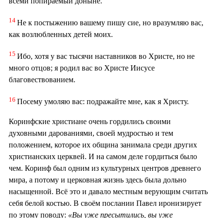
всеми попираемый доныне.
14
Не к постыжению вашему пишу сие, но вразумляю вас,
как возлюбленных детей моих.
15
Ибо, хотя у вас тысячи наставников во Христе, но не
много отцов; я родил вас во Христе Иисусе
благовествованием.
16
Посему умоляю вас: подражайте мне, как я Христу.
Коринфские христиане очень гордились своими
духовными дарованиями, своей мудростью и тем
положением, которое их община занимала среди других
христианских церквей. И на самом деле гордиться было
чем. Коринф был одним из культурных центров древнего
мира, а потому и церковная жизнь здесь была дольно
насыщенной. Всё это и давало местным верующим считать
себя белой костью. В своём послании Павел иронизирует
по этому поводу:
«Вы уже пресытились, вы уже