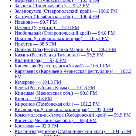
Жердевка (Тамбовская обл.) — 103,3 FM
Задонск (Липецкая обл.) — 95,2 FM
Зеленокумск (Ставропольский край) — 100,0 FM
Златоуст (Челябинская обл.) — 106,4 FM
Иваново — 99,7 FM
Ижевск (Удмуртия) — 97,0 FM
Изобильный (Ставропольский край) — 94,8 FM
Ипатово (Ставропольский край) — 105,3 FM
Иркутск — 88,5 FM
Йошкар-Ола (Республика Марий Эл) — 88,7 FM
Казань (Республика Татарстан) — 95,5 FM
Калининград — 97,0 FM
Каневская (Краснодарский край) — 105,1 FM
Карачаевск (Карачаево-Черкесская республика) — 102,3
FM
Кемерово — 104,3 FM
Керчь (Республика Крым) — 101,8 FM
Кинешма (Ивановская обл.) — 90,8 FM
Киров — 90,8 FM
Кирсанов (Тамбовская обл.) — 102,2 FM
Кисловодск (Ставропольский край) — 95,0 FM
Комсомольск-на-Амуре (Хабаровский край) — 99,9 FM
Копейск (Челябинская обл.) — 88,4 FM
Кострома — 92,0 FM
Красногвардейское (Ставропольский край) — 104,5 FM