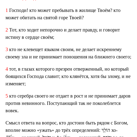
1
Господи! кто может пребывать в жилище Твоём? кто
может обитать на святой горе Твоей?
2
Тот, кто ходит непорочно и делает правду, и говорит
истину в сердце своём;
3
кто не клевещет языком своим, не делает искреннему
своему зла и не принимает поношения на ближнего своего;
4
тот, в глазах которого презрен отверженный, но который
боящихся Господа славит; кто клянётся, хотя бы злому, и не
изменяет;
5
кто серебра своего не отдает в рост и не принимает даров
против невинного. Поступающий так не поколеблется
вовек.
Смысл ответа на вопрос, кто достоин быть рядом с Богом,
вполне можно «ужать» до трёх определений: הוֹלֵךְ хо-