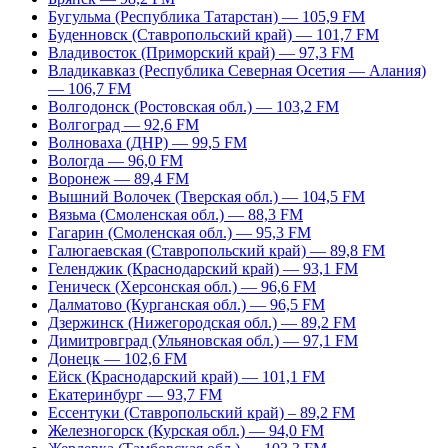
Бугульма (Республика Татарстан) — 105,9 FM
Буденновск (Ставропольский край) — 101,7 FM
Владивосток (Приморский край) — 97,3 FM
Владикавказ (Республика Северная Осетия — Алания)
— 106,7 FM
Волгодонск (Ростовская обл.) — 103,2 FM
Волгоград — 92,6 FM
Волноваха (ДНР) — 99,5 FM
Вологда — 96,0 FM
Воронеж — 89,4 FM
Вышний Волочек (Тверская обл.) — 104,5 FM
Вязьма (Смоленская обл.) — 88,3 FM
Гагарин (Смоленская обл.) — 95,3 FM
Галюгаевская (Ставропольский край) — 89,8 FM
Геленджик (Краснодарский край) — 93,1 FM
Геническ (Херсонская обл.) — 96,6 FM
Далматово (Курганская обл.) — 96,5 FM
Дзержинск (Нижегородская обл.) — 89,2 FM
Димитровград (Ульяновская обл.) — 97,1 FM
Донецк — 102,6 FM
Ейск (Краснодарский край) — 101,1 FM
Екатеринбург — 93,7 FM
Ессентуки (Ставропольский край) – 89,2 FM
Железногорск (Курская обл.) — 94,0 FM