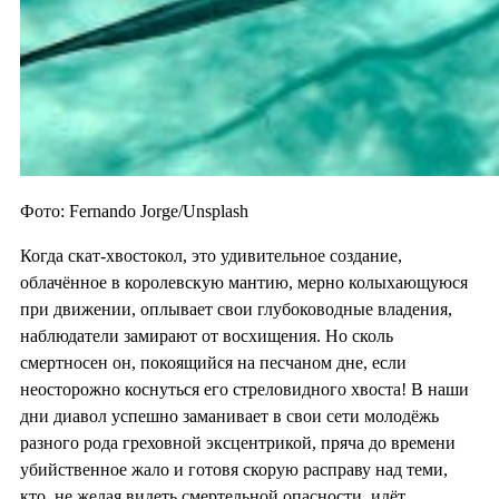
Фото: Fernando Jorge/Unsplash
Когда скат-хвостокол, это удивительное создание,
облачённое в королевскую мантию, мерно колыхающуюся
при движении, оплывает свои глубоководные владения,
наблюдатели замирают от восхищения. Но сколь
смертносен он, покоящийся на песчаном дне, если
неосторожно коснуться его стреловидного хвоста! В наши
дни диавол успешно заманивает в свои сети молодёжь
разного рода греховной эксцентрикой, пряча до времени
убийственное жало и готовя скорую расправу над теми,
кто, не желая видеть смертельной опасности, идёт