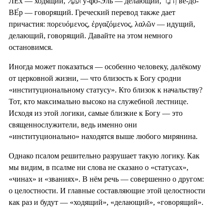
ЛЕ́х — ходящий, וּפֹעֵל у-фо-Э́ль — делающий, וְדֹבֵר ве-до-
ВЕ́р — говорящий. Греческий перевод также дает
причастия: πορευόμενος, ἐργαζόμενος, λαλῶν — идущий,
делающий, говорящий. Давайте на этом немного
остановимся.
Иногда может показаться — особенно человеку, далёкому
от церковной жизни, — что близость к Богу сродни
«институциональному статусу». Кто близок к начальству?
Тот, кто максимально высоко на служебной лестнице.
Исходя из этой логики, самые близкие к Богу — это
священнослужители, ведь именно они
«институционально» находятся выше любого мирянина.
Однако псалом решительно разрушает такую логику. Как
мы видим, в псалме ни слова не сказано о «статусах»,
«чинах» и «званиях». В нём речь — совершенно о другом:
о целостности. И главные составляющие этой целостности
как раз и будут — «ходящий», «делающий», «говорящий».