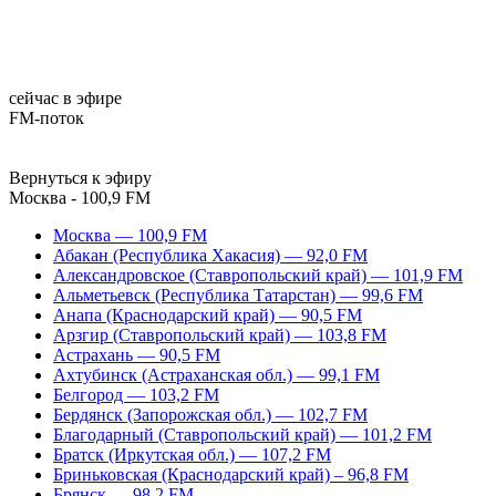
сейчас в эфире
FM-поток
Вернуться к эфиру
Москва - 100,9 FM
Москва — 100,9 FM
Абакан (Республика Хакасия) — 92,0 FM
Александровское (Ставропольский край) — 101,9 FM
Альметьевск (Республика Татарстан) — 99,6 FM
Анапа (Краснодарский край) — 90,5 FM
Арзгир (Ставропольский край) — 103,8 FM
Астрахань — 90,5 FM
Ахтубинск (Астраханская обл.) — 99,1 FM
Белгород — 103,2 FM
Бердянск (Запорожская обл.) — 102,7 FM
Благодарный (Ставропольский край) — 101,2 FM
Братск (Иркутская обл.) — 107,2 FM
Бриньковская (Краснодарский край) – 96,8 FM
Брянск — 98,2 FM