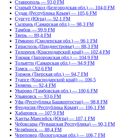
Ставрополь — 93,0 FM
Старый Оскол (Белгородская обл.) — 104,0 FM
Судак (Республика Крым) — 105,6 FM
Сургут (Югра) — 92,1 FM
Сызрань (Самарская обл.) — 98,3 FM
Тамбов — 99,9 FM
Тверь — 89,4 FM
Тёмкино (Смоленская обл.) — 96,1 FM
Тирасполь (Приднестровье) — 88,3 FM
Тихорецк (Краснодарский край) — 102,4 FM
Токмак (Запорожская обл.) — 104,9 FM
Тольятти (Самарская обл.) — 94,9 FM
Томск — 92,6 FM
Торжок (Тверская обл.) — 94,7 FM
Туапсе (Краснодарский край) — 106,5
Тюмень — 92,4 FM
Уварово (Тамбовская обл.) — 100,6 FM
Ульяновск — 93,6 FM
Уфа (Республика Башкортостан) — 98,8 FM
Феодосия (Республика Крым) — 106,1 FM
Хабаровск — 107,9 FM
Ханты-Мансийск (Югра) — 107,1 FM
Чебоксары (Чувашская Республика) — 90,3 FM
Челябинск — 88,4 FM
Череповец (Вологодская обл.) — 106,7 FM