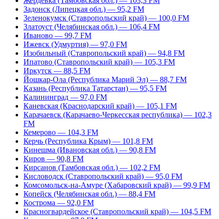
Жердевка (Тамбовская обл.) — 103,3 FM
Задонск (Липецкая обл.) — 95,2 FM
Зеленокумск (Ставропольский край) — 100,0 FM
Златоуст (Челябинская обл.) — 106,4 FM
Иваново — 99,7 FM
Ижевск (Удмуртия) — 97,0 FM
Изобильный (Ставропольский край) — 94,8 FM
Ипатово (Ставропольский край) — 105,3 FM
Иркутск — 88,5 FM
Йошкар-Ола (Республика Марий Эл) — 88,7 FM
Казань (Республика Татарстан) — 95,5 FM
Калининград — 97,0 FM
Каневская (Краснодарский край) — 105,1 FM
Карачаевск (Карачаево-Черкесская республика) — 102,3
FM
Кемерово — 104,3 FM
Керчь (Республика Крым) — 101,8 FM
Кинешма (Ивановская обл.) — 90,8 FM
Киров — 90,8 FM
Кирсанов (Тамбовская обл.) — 102,2 FM
Кисловодск (Ставропольский край) — 95,0 FM
Комсомольск-на-Амуре (Хабаровский край) — 99,9 FM
Копейск (Челябинская обл.) — 88,4 FM
Кострома — 92,0 FM
Красногвардейское (Ставропольский край) — 104,5 FM