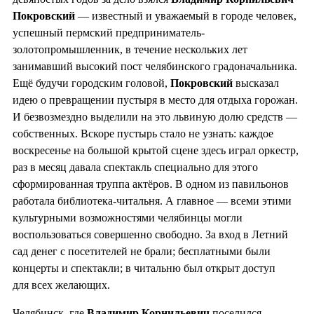
Покровский
— известный и уважаемый в городе человек,
успешный пермский предприниматель-
золотопромышленник, в течение нескольких лет
занимавший высокий пост челябинского градоначальника.
Ещё будучи городским головой,
Покровский
высказал
идею о превращении пустыря в место для отдыха горожан.
И безвозмездно выделили на это львиную долю средств —
собственных. Вскоре пустырь стало не узнать: каждое
воскресенье на большой крытой сцене здесь играл оркестр,
раз в месяц давала спектакль специально для этого
сформированная труппа актёров. В одном из павильонов
работала библиотека-читальня. А главное — всеми этими
культурными возможностями челябинцы могли
воспользоваться совершенно свободно. За вход в Летний
сад денег с посетителей не брали; бесплатными были
концерты и спектакли; в читальню был открыт доступ
для всех желающих.
Челябинск, где
Владимир Корнильевич
поселился