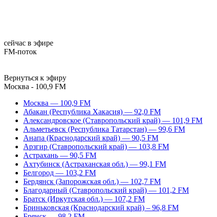
сейчас в эфире
FM-поток
Вернуться к эфиру
Москва - 100,9 FM
Москва — 100,9 FM
Абакан (Республика Хакасия) — 92,0 FM
Александровское (Ставропольский край) — 101,9 FM
Альметьевск (Республика Татарстан) — 99,6 FM
Анапа (Краснодарский край) — 90,5 FM
Арзгир (Ставропольский край) — 103,8 FM
Астрахань — 90,5 FM
Ахтубинск (Астраханская обл.) — 99,1 FM
Белгород — 103,2 FM
Бердянск (Запорожская обл.) — 102,7 FM
Благодарный (Ставропольский край) — 101,2 FM
Братск (Иркутская обл.) — 107,2 FM
Бриньковская (Краснодарский край) – 96,8 FM
Брянск — 98,2 FM