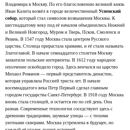
Владимира в Москву. По его благословению великий князь
Иван Калита возвёл в городе величественный
Успенский
собор
, который стал символом возвышения Москвы. К
шестнадцатому веку под её началом объединились Нижний
и Великий Новгород, Муром и Тверь, Псков, Смоленск и
Рязань. В 1547 году Москва стала центром Русского
царства. Столица прирастала храмами, и её стали называть
Златоглавой. В начале семнадцатого столетия Москву
захватили польские интервенты. В 1612 году народное
ополчение освободило город. Здесь венчался на царство
Михаил Романов — первый представитель династии,
которая управляла Россией триста лет. В начале
восемнадцатого века Петр Первый сделал главным
городом государства Санкт-Петербург. В 1918 году Москва
вновь стала столицей, и остается ею по сей день. Она
разная. Современные технологии соседствуют здесь с
древними традициями, шумные улицы — с тихими
уютными скверами. Москва устремлена в будущее, но
каждый её уголок дышит историей.