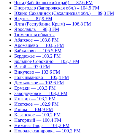
Чита (Забайкальский край) — 87,6 FM
Энергодар (Запорожская обл.) – 104,5 FM
Южно-Сахалинск (Сахалинская обл.) — 89,3 FM
Якутск — 87,9 FM
Ялта (Республика Крым) — 106,8 FM
Ярославль — 98,3 FM
Тюменская область:
Абатское — 103,8 FM
Аромашево — 103,5 FM
Байкалово — 105,5 FM
Бердюжье — 103,2 FM
Большое Сорокино — 102,7 FM
Вагай — 97,0 FM
Викулово — 103,6 FM
Голышманово — 105,4 FM
Демьянское — 102,6 FM
Ермаки — 103,3 FM
Заводоуковск — 103,3 FM
Ингаир — 103,2 FM
Исетское — 102,9 FM
Ишим — 104,9 FM
Казанское — 100,2 FM
Нагорный — 100,4 FM
Нижняя Тавда — 101,2 FM
Новоалександровка — 100,2 FM