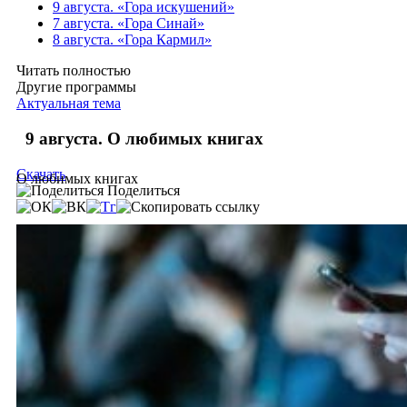
9 августа. «Гора искушений»
7 августа. «Гора Синай»
8 августа. «Гора Кармил»
Читать полностью
Другие программы
Актуальная тема
9 августа. О любимых книгах
Скачать
О любимых книгах
Поделиться