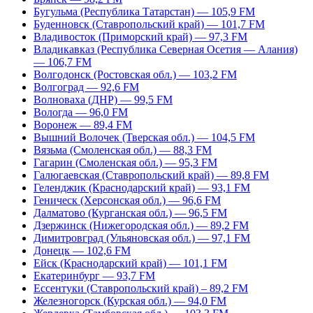
Бугульма (Республика Татарстан) — 105,9 FM
Буденновск (Ставропольский край) — 101,7 FM
Владивосток (Приморский край) — 97,3 FM
Владикавказ (Республика Северная Осетия — Алания)
— 106,7 FM
Волгодонск (Ростовская обл.) — 103,2 FM
Волгоград — 92,6 FM
Волноваха (ДНР) — 99,5 FM
Вологда — 96,0 FM
Воронеж — 89,4 FM
Вышний Волочек (Тверская обл.) — 104,5 FM
Вязьма (Смоленская обл.) — 88,3 FM
Гагарин (Смоленская обл.) — 95,3 FM
Галюгаевская (Ставропольский край) — 89,8 FM
Геленджик (Краснодарский край) — 93,1 FM
Геническ (Херсонская обл.) — 96,6 FM
Далматово (Курганская обл.) — 96,5 FM
Дзержинск (Нижегородская обл.) — 89,2 FM
Димитровград (Ульяновская обл.) — 97,1 FM
Донецк — 102,6 FM
Ейск (Краснодарский край) — 101,1 FM
Екатеринбург — 93,7 FM
Ессентуки (Ставропольский край) – 89,2 FM
Железногорск (Курская обл.) — 94,0 FM