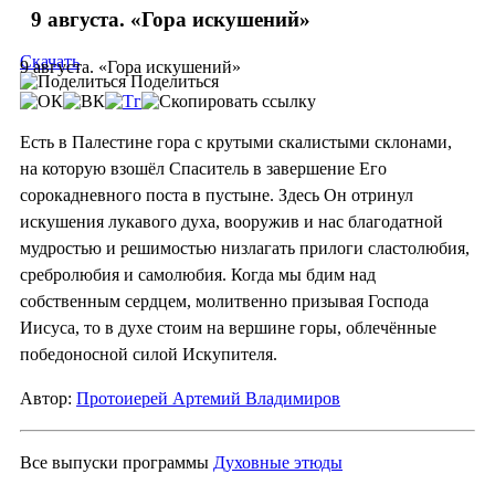
9 августа. «Гора искушений»
Скачать
9 августа. «Гора искушений»
Поделиться
Есть в Палестине гора с крутыми скалистыми склонами,
на которую взошёл Спаситель в завершение Его
сорокадневного поста в пустыне. Здесь Он отринул
искушения лукавого духа, вооружив и нас благодатной
мудростью и решимостью низлагать прилоги сластолюбия,
сребролюбия и самолюбия. Когда мы бдим над
собственным сердцем, молитвенно призывая Господа
Иисуса, то в духе стоим на вершине горы, облечённые
победоносной силой Искупителя.
Автор:
Протоиерей Артемий Владимиров
Все выпуски программы
Духовные этюды