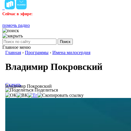
Сейчас в эфире:
помочь радио
Поиск
Главное меню
Главная
›
Программы
›
Имена милосердия
Владимир Покровский
Скачать
Владимир Покровский
Поделиться