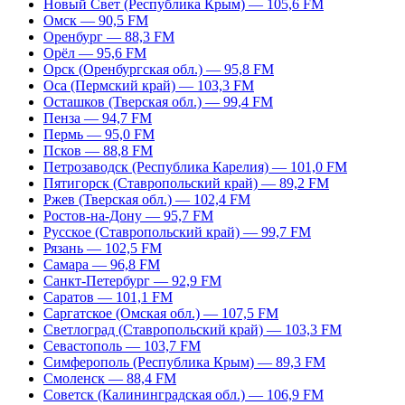
Новый Свет (Республика Крым) — 105,6 FM
Омск — 90,5 FM
Оренбург — 88,3 FM
Орёл — 95,6 FM
Орск (Оренбургская обл.) — 95,8 FM
Оса (Пермский край) — 103,3 FM
Осташков (Тверская обл.) — 99,4 FM
Пенза — 94,7 FM
Пермь — 95,0 FM
Псков — 88,8 FM
Петрозаводск (Республика Карелия) — 101,0 FM
Пятигорск (Ставропольский край) — 89,2 FM
Ржев (Тверская обл.) — 102,4 FM
Ростов-на-Дону — 95,7 FM
Русское (Ставропольский край) — 99,7 FM
Рязань — 102,5 FM
Самара — 96,8 FM
Санкт-Петербург — 92,9 FM
Саратов — 101,1 FM
Саргатское (Омская обл.) — 107,5 FM
Светлоград (Ставропольский край) — 103,3 FM
Севастополь — 103,7 FM
Симферополь (Республика Крым) — 89,3 FM
Смоленск — 88,4 FM
Советск (Калининградская обл.) — 106,9 FM