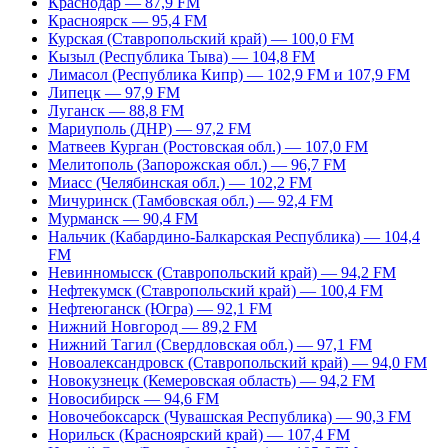
Краснодар — 87,9 FM
Красноярск — 95,4 FM
Курская (Ставропольский край) — 100,0 FM
Кызыл (Республика Тыва) — 104,8 FM
Лимасол (Республика Кипр) — 102,9 FM и 107,9 FM
Липецк — 97,9 FM
Луганск — 88,8 FM
Мариуполь (ДНР) — 97,2 FM
Матвеев Курган (Ростовская обл.) — 107,0 FM
Мелитополь (Запорожская обл.) — 96,7 FM
Миасс (Челябинская обл.) — 102,2 FM
Мичуринск (Тамбовская обл.) — 92,4 FM
Мурманск — 90,4 FM
Нальчик (Кабардино-Балкарская Республика) — 104,4
FM
Невинномысск (Ставропольский край) — 94,2 FM
Нефтекумск (Ставропольский край) — 100,4 FM
Нефтеюганск (Югра) — 92,1 FM
Нижний Новгород — 89,2 FM
Нижний Тагил (Свердловская обл.) — 97,1 FM
Новоалександровск (Ставропольский край) — 94,0 FM
Новокузнецк (Кемеровская область) — 94,2 FM
Новосибирск — 94,6 FM
Новочебоксарск (Чувашская Республика) — 90,3 FM
Норильск (Красноярский край) — 107,4 FM