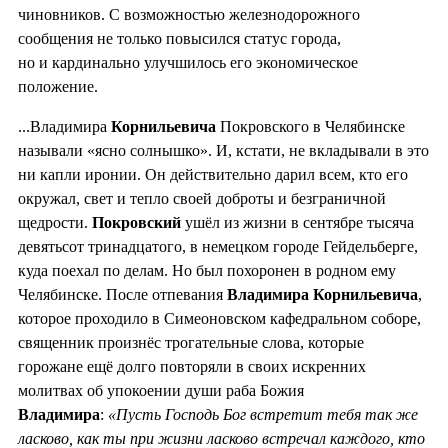
чиновников. С возможностью железнодорожного
сообщения не только повысился статус города,
но и кардинально улучшилось его экономическое
положение.
...Владимира
Корнильевича
Покровского в Челябинске
называли «ясно солнышко». И, кстати, не вкладывали в это
ни капли иронии. Он действительно дарил всем, кто его
окружал, свет и тепло своей доброты и безграничной
щедрости.
Покровский
ушёл из жизни в сентябре тысяча
девятьсот тринадцатого, в немецком городе Гейдельберге,
куда поехал по делам. Но был похоронен в родном ему
Челябинске. После отпевания
Владимира
Корнильевича
,
которое проходило в Симеоновском кафедральном соборе,
священник произнёс трогательные слова, которые
горожане ещё долго повторяли в своих искренних
молитвах об упокоении души раба Божия
Владимира
:
«Пусть Господь Бог встретит тебя так же
ласково, как ты при жизни ласково встречал каждого, кто