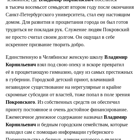
в тысяча восемьсот семьдесят втором году после окончания
Санкт-Петербургского университета, стал ему настоящим
домом. Для развития и процветания города он был готов
трудиться не покладая рук. Служение людям Покровский
не просто считал своим долгом. Он ощущал в себе
искреннее призвание творить добро.
Единственную в Челябинске женскую школу
Владимир
Корнильевич
взял под свою опеку и вскоре превратил
её в процветающую гимназию, одну из самых престижных
в губернии. Городской детский приют, влачивший
незавидное существование на нерегулярные и крайне
скромные субсидии от властей, тоже попал в поле зрения
Покровского
. Из собственных средств он обеспечил
приюту постоянное и очень достойное финансирование.
Ежемесячное денежное содержание назначал
Владимир
Корнильевич
и бедным городским семействам, которые
находил сам с помощью информации губернского
Попечительства о бедных, членом которого о являлся.