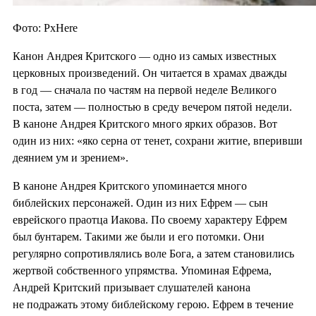
Фото: PxHere
Канон Андрея Критского — одно из самых известных
церковных произведений. Он читается в храмах дважды
в год — сначала по частям на первой неделе Великого
поста, затем — полностью в среду вечером пятой недели.
В каноне Андрея Критского много ярких образов. Вот
один из них: «яко серна от тенет, сохрани житие, вперивши
деянием ум и зрением».
В каноне Андрея Критского упоминается много
библейских персонажей. Один из них Ефрем — сын
еврейского праотца Иакова. По своему характеру Ефрем
был бунтарем. Такими же были и его потомки. Они
регулярно сопротивлялись воле Бога, а затем становились
жертвой собственного упрямства. Упоминая Ефрема,
Андрей Критский призывает слушателей канона
не подражать этому библейскому герою. Ефрем в течение