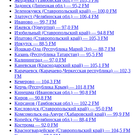
Жердевка (Тамбовская обл.) — 103,3 FM
Задонск (Липецкая обл.) — 95,2 FM
Зеленокумск (Ставропольский край) — 100,0 FM
Златоуст (Челябинская обл.) — 106,4 FM
Иваново — 99,7 FM
Ижевск (Удмуртия) — 97,0 FM
Изобильный (Ставропольский край) — 94,8 FM
Ипатово (Ставропольский край) — 105,3 FM
Иркутск — 88,5 FM
Йошкар-Ола (Республика Марий Эл) — 88,7 FM
Казань (Республика Татарстан) — 95,5 FM
Калининград — 97,0 FM
Каневская (Краснодарский край) — 105,1 FM
Карачаевск (Карачаево-Черкесская республика) — 102,3
FM
Кемерово — 104,3 FM
Керчь (Республика Крым) — 101,8 FM
Кинешма (Ивановская обл.) — 90,8 FM
Киров — 90,8 FM
Кирсанов (Тамбовская обл.) — 102,2 FM
Кисловодск (Ставропольский край) — 95,0 FM
Комсомольск-на-Амуре (Хабаровский край) — 99,9 FM
Копейск (Челябинская обл.) — 88,4 FM
Кострома — 92,0 FM
Красногвардейское (Ставропольский край) — 104,5 FM