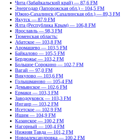
Чита (Забайкальский край) — 87,6 FM
Энергодар (Запорожская обл.) – 104,5 FM
Южно-Сахалинск (Сахалинская обл.) — 89,3 FM
Якутск — 87,9 FM
Ялта (Республика Крым) — 106,8 FM
Ярославль — 98,3 FM
Тюменская область:
Абатское — 103,8 FM
Аромашево — 103,5 FM
Байкалово — 105,5 FM
Бердюжье — 103,2 FM
Большое Сорокино — 102,7 FM
Вагай — 97,0 FM
Викулово — 103,6 FM
Голышманово — 105,4 FM
Демьянское — 102,6 FM
Ермаки — 103,3 FM
Заводоуковск — 103,3 FM
Ингаир — 103,2 FM
Исетское — 102,9 FM
Ишим — 104,9 FM
Казанское — 100,2 FM
Нагорный — 100,4 FM
Нижняя Тавда — 101,2 FM
Новоалександровка — 100,2 FM