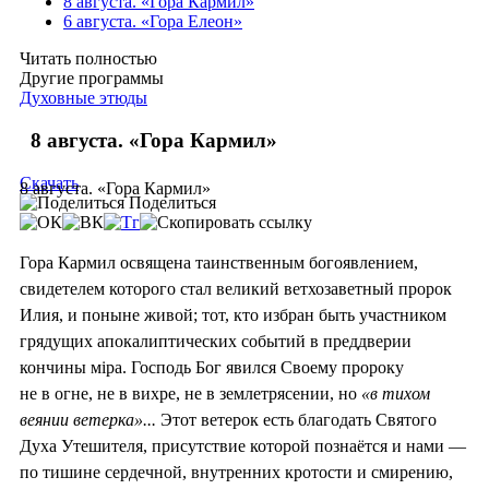
8 августа. «Гора Кармил»
6 августа. «Гора Елеон»
Читать полностью
Другие программы
Духовные этюды
8 августа. «Гора Кармил»
Скачать
8 августа. «Гора Кармил»
Поделиться
Гора Кармил освящена таинственным богоявлением,
свидетелем которого стал великий ветхозаветный пророк
Илия, и поныне живой; тот, кто избран быть участником
грядущих апокалиптических событий в преддверии
кончины мiра. Господь Бог явился Своему пророку
не в огне, не в вихре, не в землетрясении, но
«в тихом
веянии ветерка»...
Этот ветерок есть благодать Святого
Духа Утешителя, присутствие которой познаётся и нами —
по тишине сердечной, внутренних кротости и смирению,