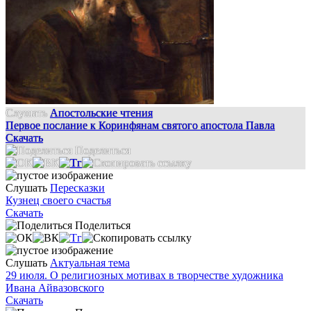
Слушать
Апостольские чтения
Первое послание к Коринфянам святого апостола Павла
Скачать
Поделиться
Слушать
Пересказки
Кузнец своего счастья
Скачать
Поделиться
Слушать
Актуальная тема
29 июля. О религиозных мотивах в творчестве художника
Ивана Айвазовского
Скачать