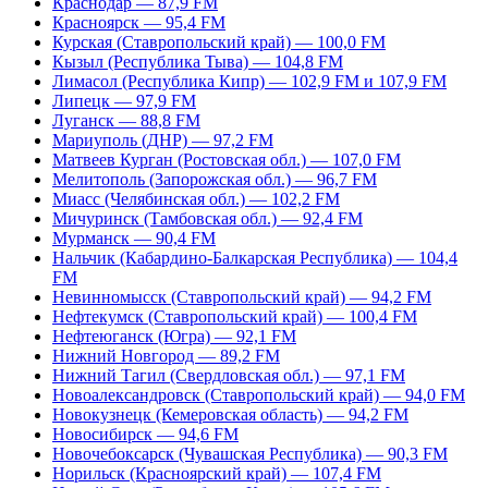
Краснодар — 87,9 FM
Красноярск — 95,4 FM
Курская (Ставропольский край) — 100,0 FM
Кызыл (Республика Тыва) — 104,8 FM
Лимасол (Республика Кипр) — 102,9 FM и 107,9 FM
Липецк — 97,9 FM
Луганск — 88,8 FM
Мариуполь (ДНР) — 97,2 FM
Матвеев Курган (Ростовская обл.) — 107,0 FM
Мелитополь (Запорожская обл.) — 96,7 FM
Миасс (Челябинская обл.) — 102,2 FM
Мичуринск (Тамбовская обл.) — 92,4 FM
Мурманск — 90,4 FM
Нальчик (Кабардино-Балкарская Республика) — 104,4
FM
Невинномысск (Ставропольский край) — 94,2 FM
Нефтекумск (Ставропольский край) — 100,4 FM
Нефтеюганск (Югра) — 92,1 FM
Нижний Новгород — 89,2 FM
Нижний Тагил (Свердловская обл.) — 97,1 FM
Новоалександровск (Ставропольский край) — 94,0 FM
Новокузнецк (Кемеровская область) — 94,2 FM
Новосибирск — 94,6 FM
Новочебоксарск (Чувашская Республика) — 90,3 FM
Норильск (Красноярский край) — 107,4 FM