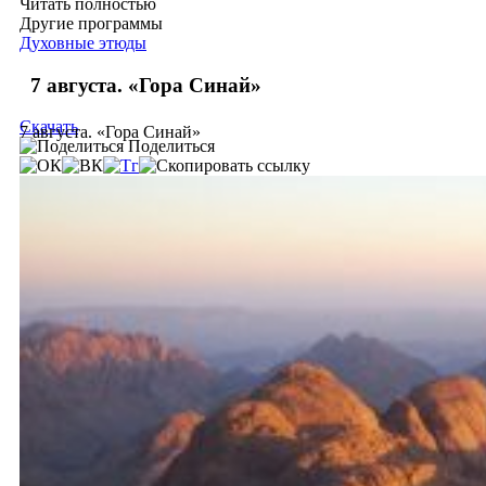
Читать полностью
Другие программы
Духовные этюды
7 августа. «Гора Синай»
Скачать
7 августа. «Гора Синай»
Поделиться