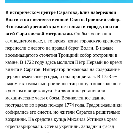
В историческом центре Саратова, близ набережной
Волги стоит величественный Свято-Троицкий собор.
Это самый древний храм не только в городе, но и во
всей Саратовской митрополии.
Он был основан в
семнадцатом веке, в то время, когда городскую крепость
перенесли с левого на правый берег Волги. В начале
восемнадцатого столетия Троицкий собор отстроили в
камне. В 1722 году здесь молился Пётр Первый во время
визита в Саратов. Император пожаловал на содержание
церкви земельные угодья, и она процветала. В 1723-ем
рядом с храмом выстроили шестигранную колокольню с
куполом в виде конуса. На звоннице установили
механические часы с боем. Великолепное здание
пострадало во время пожара 1774 года. Градоначальники
собирались его снести, но жители Саратова решительно
возразили. На средства купца Михаила Устинова храм
отреставрировали. Стены укрепили. Западный фасад