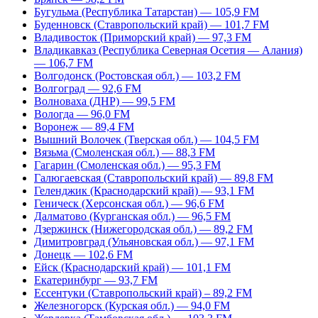
Бугульма (Республика Татарстан) — 105,9 FM
Буденновск (Ставропольский край) — 101,7 FM
Владивосток (Приморский край) — 97,3 FM
Владикавказ (Республика Северная Осетия — Алания)
— 106,7 FM
Волгодонск (Ростовская обл.) — 103,2 FM
Волгоград — 92,6 FM
Волноваха (ДНР) — 99,5 FM
Вологда — 96,0 FM
Воронеж — 89,4 FM
Вышний Волочек (Тверская обл.) — 104,5 FM
Вязьма (Смоленская обл.) — 88,3 FM
Гагарин (Смоленская обл.) — 95,3 FM
Галюгаевская (Ставропольский край) — 89,8 FM
Геленджик (Краснодарский край) — 93,1 FM
Геническ (Херсонская обл.) — 96,6 FM
Далматово (Курганская обл.) — 96,5 FM
Дзержинск (Нижегородская обл.) — 89,2 FM
Димитровград (Ульяновская обл.) — 97,1 FM
Донецк — 102,6 FM
Ейск (Краснодарский край) — 101,1 FM
Екатеринбург — 93,7 FM
Ессентуки (Ставропольский край) – 89,2 FM
Железногорск (Курская обл.) — 94,0 FM