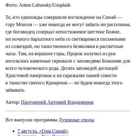
Фото: Artem Labunsky/Unsplash
Те, кто единожды совершили восхождение на Синай —
гору Моисея — уже никогда не могут забыть ни расселины,
где боговидец созерцал непостижимое шествие Божие,
ни ночного бархатного неба со светящимися письменами
из созвездий, ни таинственного безмолвия в рассветные
часы. Там, на вершине горы, Пророк получил из рук
ангельских каменные скрижали с заповедями Божиими для
всего человеческого рода. Десять заповедей десницей
Христовой начертаны и на скрижалях нашей совести
в таинстве святого Крещения — не будем никогда этого
забывать.
Автор:
Протоиерей Артемий Владимиров
Все выпуски программы
Духовные этюды
7 августа. «Гора Синай»