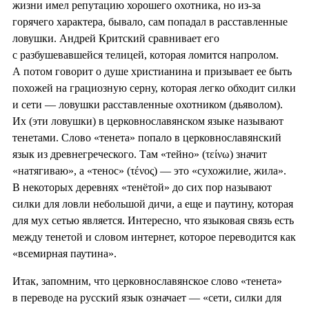
жизни имел репутацию хорошего охотника, но из-за
горячего характера, бывало, сам попадал в расставленные
ловушки. Андрей Критский сравнивает его
с разбушевавшейся телицей, которая ломится напролом.
А потом говорит о душе христианина и призывает ее быть
похожей на грациозную серну, которая легко обходит силки
и сети — ловушки расставленные охотником (дьяволом).
Их (эти ловушки) в церковнославянском языке называют
тенетами. Слово «тенета» попало в церковнославянский
язык из древнегреческого. Там «тейно» (τείνω) значит
«натягиваю», а «тенос» (τένος) — это «сухожилие, жила».
В некоторых деревнях «тенётой» до сих пор называют
силки для ловли небольшой дичи, а еще и паутину, которая
для мух сетью является. Интересно, что языковая связь есть
между тенетой и словом интернет, которое переводится как
«всемирная паутина».
Итак, запомним, что церковнославянское слово «тенета»
в переводе на русский язык означает — «сети, силки для