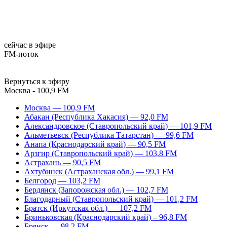
сейчас в эфире
FM-поток
Вернуться к эфиру
Москва - 100,9 FM
Москва — 100,9 FM
Абакан (Республика Хакасия) — 92,0 FM
Александровское (Ставропольский край) — 101,9 FM
Альметьевск (Республика Татарстан) — 99,6 FM
Анапа (Краснодарский край) — 90,5 FM
Арзгир (Ставропольский край) — 103,8 FM
Астрахань — 90,5 FM
Ахтубинск (Астраханская обл.) — 99,1 FM
Белгород — 103,2 FM
Бердянск (Запорожская обл.) — 102,7 FM
Благодарный (Ставропольский край) — 101,2 FM
Братск (Иркутская обл.) — 107,2 FM
Бриньковская (Краснодарский край) – 96,8 FM
Брянск — 98,2 FM