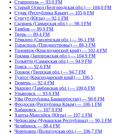
Ставрополь — 93,0 FM
Старый Оскол (Белгородская обл.) — 104,0 FM
Судак (Республика Крым) — 105,6 FM
Сургут (Югра) — 92,1 FM
Сызрань (Самарская обл.) — 98,3 FM
Тамбов — 99,9 FM
Тверь — 89,4 FM
Тёмкино (Смоленская обл.) — 96,1 FM
Тирасполь (Приднестровье) — 88,3 FM
Тихорецк (Краснодарский край) — 102,4 FM
Токмак (Запорожская обл.) — 104,9 FM
Тольятти (Самарская обл.) — 94,9 FM
Томск — 92,6 FM
Торжок (Тверская обл.) — 94,7 FM
Туапсе (Краснодарский край) — 106,5
Тюмень — 92,4 FM
Уварово (Тамбовская обл.) — 100,6 FM
Ульяновск — 93,6 FM
Уфа (Республика Башкортостан) — 98,8 FM
Феодосия (Республика Крым) — 106,1 FM
Хабаровск — 107,9 FM
Ханты-Мансийск (Югра) — 107,1 FM
Чебоксары (Чувашская Республика) — 90,3 FM
Челябинск — 88,4 FM
Череповец (Вологодская обл.) — 106,7 FM