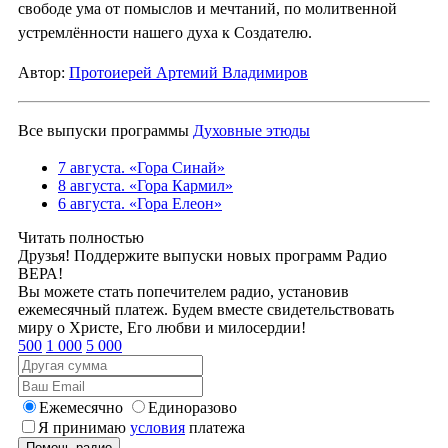
свободе ума от помыслов и мечтаний, по молитвенной
устремлённости нашего духа к Создателю.
Автор:
Протоиерей Артемий Владимиров
Все выпуски программы
Духовные этюды
7 августа. «Гора Синай»
8 августа. «Гора Кармил»
6 августа. «Гора Елеон»
Читать полностью
Друзья! Поддержите выпуски новых программ Радио
ВЕРА!
Вы можете стать попечителем радио, установив
ежемесячный платеж. Будем вместе свидетельствовать
миру о Христе, Его любви и милосердии!
500
1 000
5 000
Ежемесячно
Единоразово
Я принимаю
условия
платежа
Помочь радио