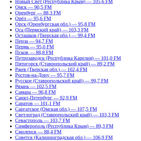
Новый Свет (Республика Крым) — 105,6 FM
Омск — 90,5 FM
Оренбург — 88,3 FM
Орёл — 95,6 FM
Орск (Оренбургская обл.) — 95,8 FM
Оса (Пермский край) — 103,3 FM
Осташков (Тверская обл.) — 99,4 FM
Пенза — 94,7 FM
Пермь — 95,0 FM
Псков — 88,8 FM
Петрозаводск (Республика Карелия) — 101,0 FM
Пятигорск (Ставропольский край) — 89,2 FM
Ржев (Тверская обл.) — 102,4 FM
Ростов-на-Дону — 95,7 FM
Русское (Ставропольский край) — 99,7 FM
Рязань — 102,5 FM
Самара — 96,8 FM
Санкт-Петербург — 92,9 FM
Саратов — 101,1 FM
Саргатское (Омская обл.) — 107,5 FM
Светлоград (Ставропольский край) — 103,3 FM
Севастополь — 103,7 FM
Симферополь (Республика Крым) — 89,3 FM
Смоленск — 88,4 FM
Советск (Калининградская обл.) — 106,9 FM