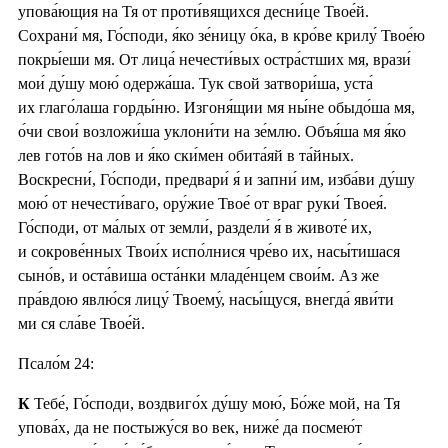
упова́ющия на Тя от проти́вящихся десни́це Твое́й.
Сохрани́ мя, Го́споди, я́ко зе́ницу о́ка, в кро́ве крилу́ Твое́ю
покры́еши мя. От лица́ нечести́вых остра́стших мя, врази́
мои́ ду́шу мою́ одержа́ша. Тук свой затвори́ша, уста́
их глаго́лаша горды́ню. Изгоня́щии мя ны́не обыдо́ша мя,
о́чи свои́ возложи́ша уклони́ти на зе́млю. Объя́ша мя я́ко
лев гото́в на лов и я́ко ски́мен обита́яй в та́йных.
Воскресни́, Го́споди, предвари́ я́ и запни́ им, изба́ви ду́шу
мою́ от нечести́ваго, ору́жие Твое́ от враг руки́ Твоея́.
Го́споди, от ма́лых от земли́, раздели́ я́ в животе́ их,
и сокрове́нных Твои́х испо́лнися чре́во их, насы́тишася
сыно́в, и оста́виша оста́нки младе́нцем свои́м. Аз же
пра́вдою явлю́ся лицу́ Твоему́, насы́щуся, внегда́ яви́ти
ми ся сла́ве Твое́й.
Псало́м 24:
К
Тебе́, Го́споди, воздвиго́х ду́шу мою́, Бо́же мой, на Тя
упова́х, да не постыжу́ся во век, ниже́ да посмею́т