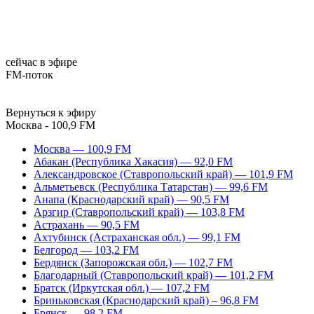
сейчас в эфире
FM-поток
Вернуться к эфиру
Москва - 100,9 FM
Москва — 100,9 FM
Абакан (Республика Хакасия) — 92,0 FM
Александровское (Ставропольский край) — 101,9 FM
Альметьевск (Республика Татарстан) — 99,6 FM
Анапа (Краснодарский край) — 90,5 FM
Арзгир (Ставропольский край) — 103,8 FM
Астрахань — 90,5 FM
Ахтубинск (Астраханская обл.) — 99,1 FM
Белгород — 103,2 FM
Бердянск (Запорожская обл.) — 102,7 FM
Благодарный (Ставропольский край) — 101,2 FM
Братск (Иркутская обл.) — 107,2 FM
Бриньковская (Краснодарский край) – 96,8 FM
Брянск — 98,2 FM