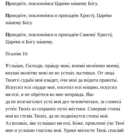
П
рииди́те, поклони́мся Царе́ви на́шему Бо́гу.
П
рииди́те, поклони́мся и припаде́м Христу́, Царе́ви
на́шему Бо́гу.
П
рииди́те, поклони́мся и припаде́м Самому́ Христу́,
Царе́ви и Бо́гу на́шему.
Псало́м 16:
У
слы́ши, Го́споди, пра́вду мою́, вонми́ моле́нию моему́,
внуши́ моли́тву мою́ не во устна́х льсти́вых. От лица́
Твоего́ судьба́ моя́ изы́дет, о́чи мои́ да ви́дита правоты́.
Искуси́л еси́ се́рдце мое́, посети́л еси́ но́щию, искуси́л
мя еси́, и не обре́теся во мне непра́вда. Я́ко
да не возглаго́лют уста́ моя́ дел челове́ческих, за словеса́
усте́н Твои́х аз сохрани́х пути́ же́стоки. Соверши́ стопы́
моя́ во стезя́х Твои́х, да не подви́жутся стопы́ моя́.
Аз воззва́х, я́ко услы́шал мя еси́, Бо́же, приклони́ у́хо Твое́
мне и услы́ши глаго́лы моя́. Удиви́ ми́лости Твоя́, спаса́яй