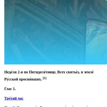
Неде́ля 2-я по Пятидеся́тнице, Всех святы́х, в земле́
[1]
Ру́сской просия́вших.
Глас 1.
Тре́тий час