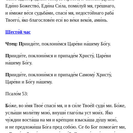
Еди́но Божество́, Еди́на Си́ла, поми́луй мя, гре́шнаго,
и и́миже ве́си судьба́ми, спаси́ мя, недосто́йнаго раба́
Твоего́, я́ко благослове́н еси́ во ве́ки веко́в, ами́нь.
Шесто́й час
Чтец: П
рииди́те, поклони́мся Царе́ви на́шему Бо́гу.
П
рииди́те, поклони́мся и припаде́м Христу́, Царе́ви
на́шему Бо́гу.
П
рииди́те, поклони́мся и припаде́м Самому́ Христу́,
Царе́ви и Бо́гу на́шему.
Псало́м 53:
Б
о́же, во и́мя Твое́ спаси́ мя, и в си́ле Твое́й суди́ ми. Бо́же,
услы́ши моли́тву мою́, внуши́ глаго́лы уст мои́х. Я́ко
чу́ждии воста́ша на мя и кре́пции взыска́ша ду́шу мою́,
и не предложи́ша Бо́га пред собо́ю. Се бо Бог помога́ет ми,