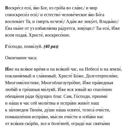
В
оскре́сл еси́, я́ко Бог, из гро́ба во сла́ве,/ и мир
совоскреси́л еси́;/ и естество́ челове́ческое я́ко Бо́га
воспева́ет Тя, и смерть исчезе́;/ Ада́м же лику́ет, Влады́ко;/
Е́ва ны́не от уз избавля́ема ра́дуется, зову́щи:// Ты еси́, И́же
всем подая́, Христе́, воскресе́ние.
Г
о́споди, поми́луй.
(40 раз)
Окончание часа:
И́
же на вся́кое вре́мя и на вся́кий час, на Небеси́ и на земли́,
покланя́емый и сла́вимый, Христе́ Бо́же, Долготерпели́ве,
Многоми́лостиве, Многоблагоутро́бне, И́же пра́ведныя
любя́й и гре́шныя ми́луяй, И́же вся зовы́й ко спасе́нию
обеща́ния ра́ди бу́дущих благ. Сам, Го́споди, приими́
и на́ша в час сей моли́твы и испра́ви живо́т наш
к за́поведем Твои́м, ду́ши на́ша освяти́, телеса́ очи́сти,
помышле́ния испра́ви, мы́сли очи́сти и изба́ви нас
от вся́кия ско́рби, зол и боле́зней, огради́ нас святы́ми