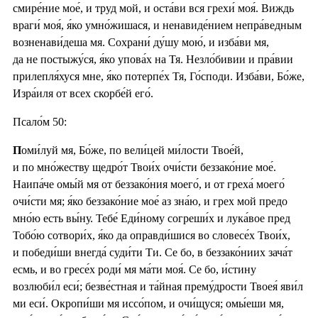
смире́ние мое́, и труд мой, и оста́ви вся грехи́ моя́. Виждь
враги́ моя́, я́ко умно́жишася, и ненавиде́нием непра́ведным
возненави́деша мя. Сохрани́ ду́шу мою́, и изба́ви мя,
да не постыжу́ся, я́ко упова́х на Тя. Незло́бивии и пра́вии
прилепля́хуся мне, я́ко потерпе́х Тя, Го́споди. Изба́ви, Бо́же,
Изра́иля от всех скорбе́й его́.
Псало́м 50:
П
оми́луй мя, Бо́же, по вели́цей ми́лости Твое́й,
и по мно́жеству щедро́т Твои́х очи́сти беззако́ние мое́.
Наипа́че омы́й мя от беззако́ния моего́, и от греха́ моего́
очи́сти мя; я́ко беззако́ние мое́ аз зна́ю, и грех мой предо
мно́ю есть вы́ну. Тебе́ Еди́ному согреши́х и лука́вое пред
Тобо́ю сотвори́х, я́ко да оправди́шися во словесе́х Твои́х,
и победи́ши внегда́ суди́ти Ти. Се бо, в беззако́ниих зача́т
есмь, и во гресе́х роди́ мя ма́ти моя́. Се бо, и́стину
возлюби́л еси́; безве́стная и та́йная прему́дрости Твоея́ яви́л
ми еси́. Окропи́ши мя иссо́пом, и очи́щуся; омы́еши мя,