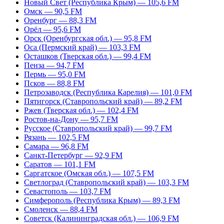
Новый Свет (Республика Крым) — 105,6 FM
Омск — 90,5 FM
Оренбург — 88,3 FM
Орёл — 95,6 FM
Орск (Оренбургская обл.) — 95,8 FM
Оса (Пермский край) — 103,3 FM
Осташков (Тверская обл.) — 99,4 FM
Пенза — 94,7 FM
Пермь — 95,0 FM
Псков — 88,8 FM
Петрозаводск (Республика Карелия) — 101,0 FM
Пятигорск (Ставропольский край) — 89,2 FM
Ржев (Тверская обл.) — 102,4 FM
Ростов-на-Дону — 95,7 FM
Русское (Ставропольский край) — 99,7 FM
Рязань — 102,5 FM
Самара — 96,8 FM
Санкт-Петербург — 92,9 FM
Саратов — 101,1 FM
Саргатское (Омская обл.) — 107,5 FM
Светлоград (Ставропольский край) — 103,3 FM
Севастополь — 103,7 FM
Симферополь (Республика Крым) — 89,3 FM
Смоленск — 88,4 FM
Советск (Калининградская обл.) — 106,9 FM