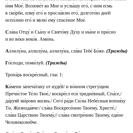
и́мя Мое́. Воззове́т ко Мне и услы́шу его́, с ним есмь
в ско́рби, изму́ его́ и просла́влю его́, долгото́ю дней
испо́лню его́ и явлю́ ему́ спасе́ние Мое́.
С
ла́ва Отцу́ и Сы́ну и Свято́му Ду́ху и ны́не и при́сно
и во ве́ки веко́в. Ами́нь.
А
ллилу́иа, аллилу́иа, аллилу́иа, сла́ва Тебе́ Бо́же.
(Трижды)
Г
о́споди, поми́луй.
(Трижды)
Тропа́рь воскре́сный, глас 1:
К
а́мени запеча́тану от иуде́й/ и во́ином стрегу́щим
Пречи́стое Те́ло Твое́,/ воскре́сл еси́ тридне́вный, Спа́се,/
да́руяй ми́рови жизнь./ Сего́ ра́ди Си́лы Небе́сныя вопия́ху
Ти, Жизнода́вче:/ сла́ва Воскресе́нию Твоему́, Христе́,/
сла́ва Ца́рствию Твоему́,// сла́ва смотре́нию Твоему́, еди́не
Человеколю́бче.