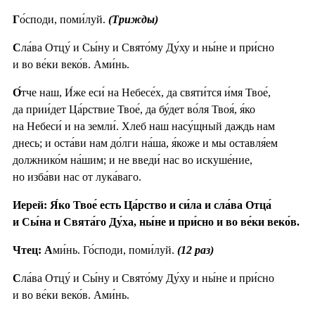
Г
о́споди, поми́луй.
(Трижды)
С
ла́ва Отцу́ и Сы́ну и Свято́му Ду́ху и ны́не и при́сно
и во ве́ки веко́в. Ами́нь.
О́
тче наш, И́же еси́ на Небесе́х, да святи́тся и́мя Твое́,
да прии́дет Ца́рствие Твое́, да бу́дет во́ля Твоя́, я́ко
на Небеси́ и на земли́. Хлеб наш насу́щный даждь нам
днесь; и оста́ви нам до́лги на́ша, я́коже и мы оставля́ем
должнико́м на́шим; и не введи́ нас во искуше́ние,
но изба́ви нас от лука́ваго.
Иерей: Я́ко Твое́ есть Ца́рство и си́ла и сла́ва Отца́
и Сы́на и Свята́го Ду́ха, ны́не и при́сно и во ве́ки веко́в.
Чтец: А
ми́нь. Го́споди, поми́луй.
(12 раз)
С
ла́ва Отцу́ и Сы́ну и Свято́му Ду́ху и ны́не и при́сно
и во ве́ки веко́в. Ами́нь.