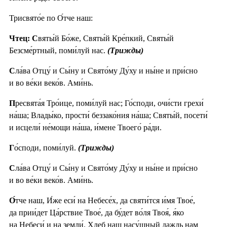
Трисвято́е по О́тче наш:
Чтец: С
вяты́й Бо́же, Святы́й Кре́пкий, Святы́й
Безсме́ртный, поми́луй нас.
(Трижды)
С
ла́ва Отцу́ и Сы́ну и Свято́му Ду́ху и ны́не и при́сно
и во ве́ки веко́в. Ами́нь.
П
ресвята́я Тро́ице, поми́луй нас; Го́споди, очи́сти грехи́
на́ша; Влады́ко, прости́ беззако́ния на́ша; Святы́й, посети́
и исцели́ не́мощи на́ша, и́мене Твоего́ ра́ди.
Г
о́споди, поми́луй.
(Трижды)
С
ла́ва Отцу́ и Сы́ну и Свято́му Ду́ху и ны́не и при́сно
и во ве́ки веко́в. Ами́нь.
О́
тче наш, И́же еси́ на Небесе́х, да святи́тся и́мя Твое́,
да прии́дет Ца́рствие Твое́, да бу́дет во́ля Твоя́, я́ко
на Небеси́ и на земли́. Хлеб наш насу́щный даждь нам