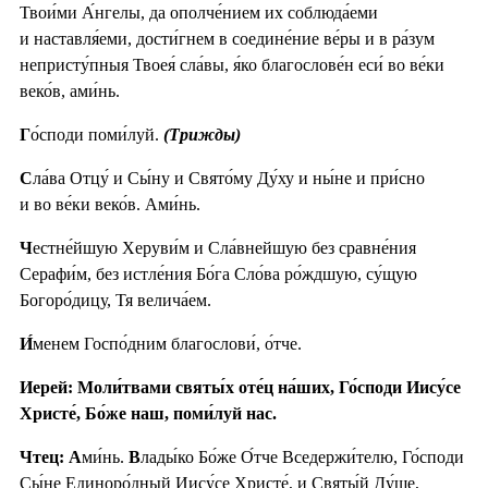
Твои́ми А́нгелы, да ополче́нием их соблюда́еми
и наставля́еми, дости́гнем в соедине́ние ве́ры и в ра́зум
непристу́пныя Твоея́ сла́вы, я́ко благослове́н еси́ во ве́ки
веко́в, ами́нь.
Г
о́споди поми́луй.
(Трижды)
С
ла́ва Отцу́ и Сы́ну и Свято́му Ду́ху и ны́не и при́сно
и во ве́ки веко́в. Ами́нь.
Ч
естне́йшую Херуви́м и Сла́внейшую без сравне́ния
Серафи́м, без истле́ния Бо́га Сло́ва ро́ждшую, су́щую
Богоро́дицу, Тя велича́ем.
И́
менем Госпо́дним благослови́, о́тче.
Иерей: Моли́твами святы́х оте́ц на́ших, Го́споди Иису́се
Христе́, Бо́же наш, поми́луй нас.
Чтец: А
ми́нь.
В
лады́ко Бо́же О́тче Вседержи́телю, Го́споди
Сы́не Единоро́дный Иису́се Христе́, и Святы́й Ду́ше,