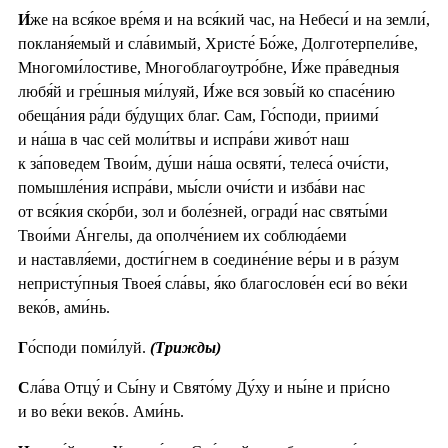
И́
же на вся́кое вре́мя и на вся́кий час, на Небеси́ и на земли́,
покланя́емый и сла́вимый, Христе́ Бо́же, Долготерпели́ве,
Многоми́лостиве, Многоблагоутро́бне, И́же пра́ведныя
любя́й и гре́шныя ми́луяй, И́же вся зовы́й ко спасе́нию
обеща́ния ра́ди бу́дущих благ. Сам, Го́споди, приими́
и на́ша в час сей моли́твы и испра́ви живо́т наш
к за́поведем Твои́м, ду́ши на́ша освяти́, телеса́ очи́сти,
помышле́ния испра́ви, мы́сли очи́сти и изба́ви нас
от вся́кия ско́рби, зол и боле́зней, огради́ нас святы́ми
Твои́ми А́нгелы, да ополче́нием их соблюда́еми
и наставля́еми, дости́гнем в соедине́ние ве́ры и в ра́зум
непристу́пныя Твоея́ сла́вы, я́ко благослове́н еси́ во ве́ки
веко́в, ами́нь.
Г
о́споди поми́луй.
(Трижды)
С
ла́ва Отцу́ и Сы́ну и Свято́му Ду́ху и ны́не и при́сно
и во ве́ки веко́в. Ами́нь.