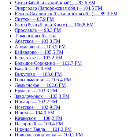
Чита (Забайкальский край) — 87,6 FM
Энергодар (Запорожская обл.) – 104,5 FM
Южно-Сахалинск (Сахалинская обл.) — 89,3 FM
Якутск — 87,9 FM
Ялта (Республика Крым) — 106,8 FM
Ярославль — 98,3 FM
Тюменская область:
Абатское — 103,8 FM
Аромашево — 103,5 FM
Байкалово — 105,5 FM
Бердюжье — 103,2 FM
Большое Сорокино — 102,7 FM
Вагай — 97,0 FM
Викулово — 103,6 FM
Голышманово — 105,4 FM
Демьянское — 102,6 FM
Ермаки — 103,3 FM
Заводоуковск — 103,3 FM
Ингаир — 103,2 FM
Исетское — 102,9 FM
Ишим — 104,9 FM
Казанское — 100,2 FM
Нагорный — 100,4 FM
Нижняя Тавда — 101,2 FM
Новоалександровка — 100,2 FM