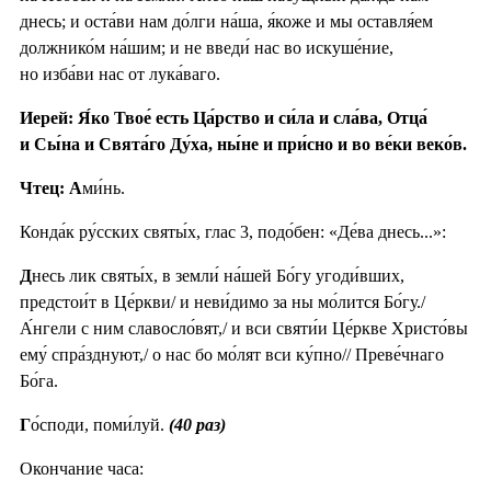
днесь; и оста́ви нам до́лги на́ша, я́коже и мы оставля́ем
должнико́м на́шим; и не введи́ нас во искуше́ние,
но изба́ви нас от лука́ваго.
Иерей: Я́ко Твое́ есть Ца́рство и си́ла и сла́ва, Отца́
и Сы́на и Свята́го Ду́ха, ны́не и при́сно и во ве́ки веко́в.
Чтец: А
ми́нь.
Конда́к ру́сских святы́х, глас 3, подо́бен: «Де́ва днесь...»:
Д
несь лик святы́х, в земли́ на́шей Бо́гу угоди́вших,
предстои́т в Це́ркви/ и неви́димо за ны мо́лится Бо́гу./
А́нгели с ним славосло́вят,/ и вси святи́и Це́ркве Христо́вы
ему́ спра́зднуют,/ о нас бо мо́лят вси ку́пно// Преве́чнаго
Бо́га.
Г
о́споди, поми́луй.
(40 раз)
Окончание часа: