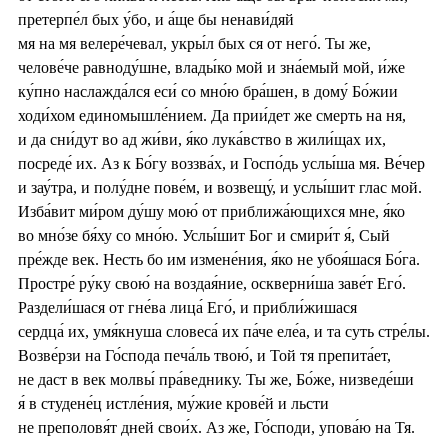
претерпе́л бых у́бо, и а́ще бы ненави́дяй
мя на мя велере́чевал, укры́л бых ся от него́. Ты же,
челове́че равноду́шне, влады́ко мой и зна́емый мой, и́же
ку́пно наслажда́лся еси́ со мно́ю бра́шен, в дому́ Бо́жии
ходи́хом единомышле́нием. Да прии́дет же смерть на ня,
и да сни́дут во ад жи́ви, я́ко лука́вство в жили́щах их,
посреде́ их. Аз к Бо́гу воззва́х, и Госпо́дь услы́ша мя. Ве́чер
и зау́тра, и полу́дне пове́м, и возвещу́, и услы́шит глас мой.
Изба́вит ми́ром ду́шу мою́ от приближа́ющихся мне, я́ко
во мно́зе бя́ху со мно́ю. Услы́шит Бог и смири́т я́, Сый
пре́жде век. Несть бо им измене́ния, я́ко не убоя́шася Бо́га.
Простре́ ру́ку свою́ на воздая́ние, оскверни́ша заве́т Его́.
Раздели́шася от гне́ва лица́ Его́, и прибли́жишася
сердца́ их, умя́кнуша словеса́ их па́че еле́а, и та суть стре́лы.
Возве́рзи на Го́спода печа́ль твою́, и Той тя препита́ет,
не даст в век молвы́ пра́веднику. Ты же, Бо́же, низведе́ши
я́ в студене́ц истле́ния, му́жие крове́й и льсти
не преполовя́т дней свои́х. Аз же, Го́споди, упова́ю на Тя.