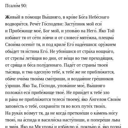
Псало́м 90:
Ж
ивы́й в по́мощи Вы́шняго, в кро́ве Бо́га Небе́снаго
водвори́тся. Рече́т Го́сподеви: Засту́пник мой еси́
и Прибе́жище мое́, Бог мой, и упова́ю на Него́. Я́ко Той
изба́вит тя от се́ти ло́вчи и от словесе́ мяте́жна, плещма́
Свои́ма осени́т тя, и под криле́ Его́ наде́ешися: ору́жием
обы́дет тя и́стина Его́. Не убои́шися от стра́ха нощна́го,
от стрелы́ летя́щия во дни, от ве́щи во тме преходя́щия,
от сря́ща и бе́са полу́деннаго. Паде́т от страны́ твоея́
ты́сяща, и тма одесну́ю тебе́, к тебе́ же не прибли́жится,
оба́че очи́ма твои́ма смо́триши, и воздая́ние гре́шников
у́зриши. Я́ко Ты, Го́споди, упова́ние мое́, Вы́шняго
положи́л еси́ прибе́жище твое́. Не прии́дет к тебе́ зло
и ра́на не прибли́жится телеси́ твоему́, я́ко А́нгелом Свои́м
запове́сть о тебе́, сохрани́ти тя во всех путе́х твои́х.
На рука́х во́змут тя, да не когда́ преткне́ши о ка́мень но́гу
твою́, на а́спида и васили́ска насту́пиши, и попере́ши льва
и зми́я. Я́ко на Мя упова́ и изба́влю и́, покры́ю и́, я́ко позна́