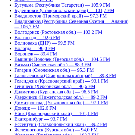
Бугульма (Республика Татарстан) — 105,9 FM
Буденновск (Ставропольский край) — 101,7 FM
Владивосток (Приморский край) — 97,3 FM
Владикавказ (Республика Северная Осетия — Алания)
— 106,7 FM
Волгодонск (Ростовская обл.) — 103,2 FM
Волгоград — 92,6 FM
Волноваха (ДНР) — 99,5 FM
Вологда — 96,0 FM
Воронеж — 89,4 FM
Вышний Волочек (Тверская обл.) — 104,5 FM
Вязьма (Смоленская обл.) — 88,3 FM
Гагарин (Смоленская обл.) — 95,3 FM
Галюгаевская (Ставропольский край) — 89,8 FM
Геленджик (Краснодарский край) — 93,1 FM
Геническ (Херсонская обл.) — 96,6 FM
Далматово (Курганская обл.) — 96,5 FM
Дзержинск (Нижегородская обл.) — 89,2 FM
Димитровград (Ульяновская обл.) — 97,1 FM
Донецк — 102,6 FM
Ейск (Краснодарский край) — 101,1 FM
Екатеринбург — 93,7 FM
Ессентуки (Ставропольский край) – 89,2 FM
Железногорск (Курская обл.) — 94,0 FM