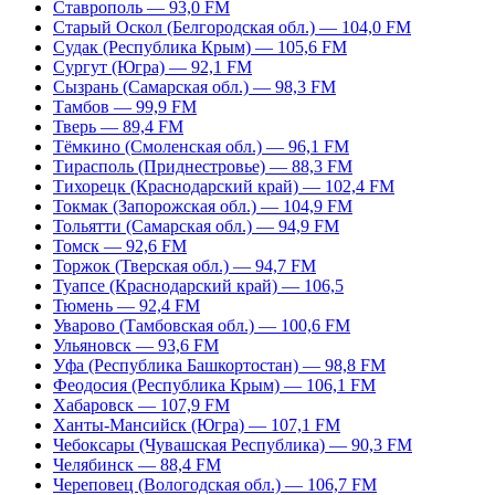
Ставрополь — 93,0 FM
Старый Оскол (Белгородская обл.) — 104,0 FM
Судак (Республика Крым) — 105,6 FM
Сургут (Югра) — 92,1 FM
Сызрань (Самарская обл.) — 98,3 FM
Тамбов — 99,9 FM
Тверь — 89,4 FM
Тёмкино (Смоленская обл.) — 96,1 FM
Тирасполь (Приднестровье) — 88,3 FM
Тихорецк (Краснодарский край) — 102,4 FM
Токмак (Запорожская обл.) — 104,9 FM
Тольятти (Самарская обл.) — 94,9 FM
Томск — 92,6 FM
Торжок (Тверская обл.) — 94,7 FM
Туапсе (Краснодарский край) — 106,5
Тюмень — 92,4 FM
Уварово (Тамбовская обл.) — 100,6 FM
Ульяновск — 93,6 FM
Уфа (Республика Башкортостан) — 98,8 FM
Феодосия (Республика Крым) — 106,1 FM
Хабаровск — 107,9 FM
Ханты-Мансийск (Югра) — 107,1 FM
Чебоксары (Чувашская Республика) — 90,3 FM
Челябинск — 88,4 FM
Череповец (Вологодская обл.) — 106,7 FM