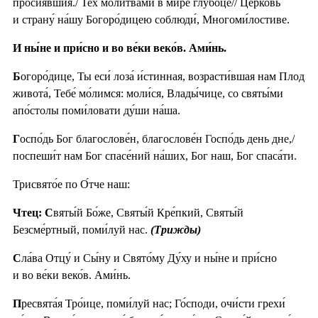
просия́вшия./ Тех моли́твами в ми́ре глубо́це// Це́рковь
и страну́ на́шу Богоро́дицею соблюди́, Многоми́лостиве.
И ны́не и при́сно и во ве́ки веко́в. Ами́нь.
Б
огоро́дице, Ты еси́ лоза́ и́стинная, возрасти́вшая нам Плод
живота́, Тебе́ мо́лимся: моли́ся, Влады́чице, со святы́ми
апо́столы поми́ловати ду́ши на́ша.
Г
оспо́дь Бог благослове́н, благослове́н Госпо́дь день дне,/
поспеши́т нам Бог спасе́ний на́ших, Бог наш, Бог спаса́ти.
Трисвято́е по О́тче наш:
Чтец: С
вяты́й Бо́же, Святы́й Кре́пкий, Святы́й
Безсме́ртный, поми́луй нас.
(Трижды)
С
ла́ва Отцу́ и Сы́ну и Свято́му Ду́ху и ны́не и при́сно
и во ве́ки веко́в. Ами́нь.
П
ресвята́я Тро́ице, поми́луй нас; Го́споди, очи́сти грехи́