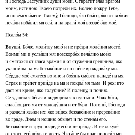
и Госпо́дь Засту́пник души́ мое́й. Отврати́т зла́я враго́м
мои́м, и́стиною Твое́ю потреби́ их. Во́лею пожру́ Тебе́,
испове́мся и́мени Твоему́, Го́споди, я́ко бла́го, я́ко от вся́кия
печа́ли изба́вил мя еси́, и на враги́ моя́ воззре́ о́ко мое́.
Псало́м 54:
В
нуши́, Бо́же, моли́тву мою́ и не пре́зри моле́ния моего́.
Вонми́ ми и услы́ши мя: возскорбе́х печа́лию мое́ю
и смято́хся от гла́са вра́жия и от стуже́ния гре́шнича, я́ко
уклони́ша на мя беззако́ние и во гне́ве враждова́ху ми.
Се́рдце мое́ смяте́ся во мне и боя́знь сме́рти нападе́ на мя.
Страх и тре́пет прии́де на мя и покры́ мя тьма. И рех: кто
даст ми криле́, я́ко голуби́не? И полещу́, и почи́ю.
Се удали́хся бе́гая и водвори́хся в пусты́ни. Ча́ях Бо́га,
спаса́ющаго мя от малоду́шия и от бу́ри. Потопи́, Го́споди,
и раздели́ язы́ки их: я́ко ви́дех беззако́ние и пререка́ние
во гра́де. Днем и но́щию обы́дет и́ по стена́м его́.
Беззако́ние и труд посреде́ его́ и непра́вда. И не оскуде́
от стогн его́ ли́хва и лесть. Я́ко а́ще бы враг поноси́л ми,