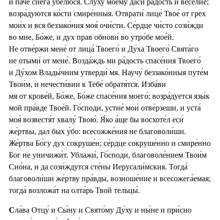
и па́че сне́га убелю́ся. Слу́ху моему́ да́си ра́дость и весе́лие;
возра́дуются ко́сти смире́нныя. Отврати́ лице́ Твое́ от грех
мои́х и вся беззако́ния моя́ очи́сти. Се́рдце чи́сто сози́жди
во мне, Бо́же, и дух прав обнови́ во утро́бе мое́й.
Не отве́ржи мене́ от лица́ Твоего́ и Ду́ха Твоего́ Свята́го
не отыми́ от мене́. Возда́ждь ми ра́дость спасе́ния Твоего́
и Ду́хом Влады́чним утверди́ мя. Научу́ беззако́нныя путе́м
Твои́м, и нечести́вии к Тебе́ обратя́тся. Изба́ви
мя от крове́й, Бо́же, Бо́же спасе́ния моего́; возра́дуется язы́к
мой пра́вде Твое́й. Го́споди, устне́ мои́ отве́рзеши, и уста́
моя́ возвестя́т хвалу́ Твою́. Я́ко а́ще бы восхоте́л еси́
же́ртвы, дал бых у́бо: всесожже́ния не благоволи́ши.
Же́ртва Бо́гу дух сокруше́н; се́рдце сокруше́нно и смире́нно
Бог не уничижи́т. Ублажи́, Го́споди, благоволе́нием Твои́м
Сио́на, и да сози́ждутся сте́ны Иерусали́мския. Тогда́
благоволи́ши же́ртву пра́вды, возноше́ние и всесожега́емая;
тогда́ возложа́т на олта́рь Твой тельцы́.
С
ла́ва Отцу́ и Сы́ну и Свято́му Ду́ху и ны́не и при́сно