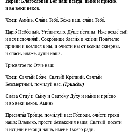
Иерей: Благослове́н Бог наш всегда́, ны́не и при́сно,
и во ве́ки веко́в.
Чтец: А
ми́нь.
С
ла́ва Тебе́, Бо́же наш, сла́ва Тебе́.
Ц
арю́ Небе́сный, Уте́шителю, Ду́ше и́стины, И́же везде́ сый
и вся исполня́яй, Сокро́вище благи́х и жи́зни Пода́телю,
прииди́ и всели́ся в ны, и очи́сти ны от вся́кия скве́рны,
и спаси́, Бла́же, ду́ши на́ша.
Трисвято́е по О́тче наш:
Чтец: С
вяты́й Бо́же, Святы́й Кре́пкий, Святы́й
Безсме́ртный, поми́луй нас.
(Трижды)
С
ла́ва Отцу́ и Сы́ну и Свято́му Ду́ху и ны́не и при́сно
и во ве́ки веко́в. Ами́нь.
П
ресвята́я Тро́ице, поми́луй нас; Го́споди, очи́сти грехи́
на́ша; Влады́ко, прости́ беззако́ния на́ша; Святы́й, посети́
и исцели́ не́мощи на́ша, и́мене Твоего́ ра́ди.