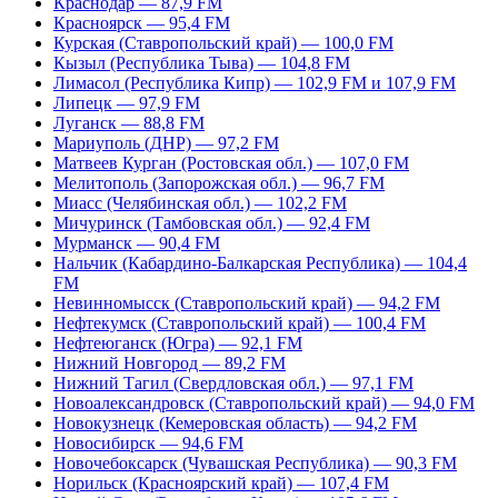
Краснодар — 87,9 FM
Красноярск — 95,4 FM
Курская (Ставропольский край) — 100,0 FM
Кызыл (Республика Тыва) — 104,8 FM
Лимасол (Республика Кипр) — 102,9 FM и 107,9 FM
Липецк — 97,9 FM
Луганск — 88,8 FM
Мариуполь (ДНР) — 97,2 FM
Матвеев Курган (Ростовская обл.) — 107,0 FM
Мелитополь (Запорожская обл.) — 96,7 FM
Миасс (Челябинская обл.) — 102,2 FM
Мичуринск (Тамбовская обл.) — 92,4 FM
Мурманск — 90,4 FM
Нальчик (Кабардино-Балкарская Республика) — 104,4
FM
Невинномысск (Ставропольский край) — 94,2 FM
Нефтекумск (Ставропольский край) — 100,4 FM
Нефтеюганск (Югра) — 92,1 FM
Нижний Новгород — 89,2 FM
Нижний Тагил (Свердловская обл.) — 97,1 FM
Новоалександровск (Ставропольский край) — 94,0 FM
Новокузнецк (Кемеровская область) — 94,2 FM
Новосибирск — 94,6 FM
Новочебоксарск (Чувашская Республика) — 90,3 FM
Норильск (Красноярский край) — 107,4 FM