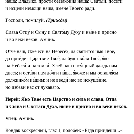
на́ша; Влады́ко, прости́ беззако́ния на́ша; Святы́й, посети́
и исцели́ не́мощи на́ша, и́мене Твоего́ ра́ди.
Г
о́споди, поми́луй.
(Трижды)
С
ла́ва Отцу́ и Сы́ну и Свято́му Ду́ху и ны́не и при́сно
и во ве́ки веко́в. Ами́нь.
О́
тче наш, И́же еси́ на Небесе́х, да святи́тся и́мя Твое́,
да прии́дет Ца́рствие Твое́, да бу́дет во́ля Твоя́, я́ко
на Небеси́ и на земли́. Хлеб наш насу́щный даждь нам
днесь; и оста́ви нам до́лги на́ша, я́коже и мы оставля́ем
должнико́м на́шим; и не введи́ нас во искуше́ние,
но изба́ви нас от лука́ваго.
Иерей: Я́ко Твое́ есть Ца́рство и си́ла и сла́ва, Отца́
и Сы́на и Свята́го Ду́ха, ны́не и при́сно и во ве́ки веко́в.
Чтец: А
ми́нь.
Конда́к воскре́сный, глас 1, подо́бен: «Егда́ прии́деши...»: