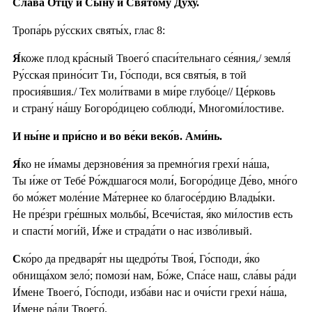
Сла́ва Отцу́ и Сы́ну и Свято́му Ду́ху.
Тропа́рь ру́сских святы́х, глас 8:
Я́
коже плод кра́сный Твоего́ спаси́тельнаго се́яния,/ земля́
Ру́сская прино́сит Ти, Го́споди, вся святы́я, в той
просия́вшия./ Тех моли́твами в ми́ре глубо́це// Це́рковь
и страну́ на́шу Богоро́дицею соблюди́, Многоми́лостиве.
И ны́не и при́сно и во ве́ки веко́в. Ами́нь.
Я́
ко не и́мамы дерзнове́ния за премно́гия грехи́ на́ша,
Ты и́же от Тебе́ Ро́ждшагося моли́, Богоро́дице Де́во, мно́го
бо мо́жет моле́ние Ма́тернее ко благосе́рдию Влады́ки.
Не пре́зри гре́шных мольбы́, Всечи́стая, я́ко ми́лостив есть
и спасти́ моги́й, И́же и страда́ти о нас изво́ливый.
С
ко́ро да предваря́т ны щедро́ты Твоя́, Го́споди, я́ко
обнища́хом зело́; помози́ нам, Бо́же, Спа́се наш, сла́вы ра́ди
И́мене Твоего́, Го́споди, изба́ви нас и очи́сти грехи́ на́ша,
И́мене ра́ди Твоего́.