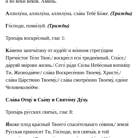
и во ве́ки веко́в. Ами́нь.
А
ллилу́иа, аллилу́иа, аллилу́иа, сла́ва Тебе́ Бо́же.
(Трижды)
Г
о́споди, поми́луй.
(Трижды)
Тропа́рь воскре́сный, глас 1:
К
а́мени запеча́тану от иуде́й/ и во́ином стрегу́щим
Пречи́стое Те́ло Твое́,/ воскре́сл еси́ тридне́вный, Спа́се,/
да́руяй ми́рови жизнь./ Сего́ ра́ди Си́лы Небе́сныя вопия́ху
Ти, Жизнода́вче:/ сла́ва Воскресе́нию Твоему́, Христе́,/
сла́ва Ца́рствию Твоему́,// сла́ва смотре́нию Твоему́, еди́не
Человеколю́бче.
Сла́ва Отцу́ и Сы́ну и Свято́му Ду́ху.
Тропа́рь ру́сских святы́х, глас 8:
Я́
коже плод кра́сный Твоего́ спаси́тельнаго се́яния,/ земля́
Ру́сская прино́сит Ти, Го́споди, вся святы́я, в той