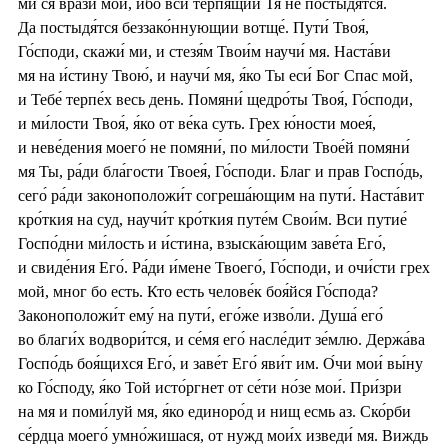
ми ся врази́ мои́, и́бо вси терпя́щии Тя не постыдя́тся.
Да постыдя́тся беззако́ннующии вотще́. Пути́ Твоя́,
Го́споди, скажи́ ми, и стезя́м Твои́м научи́ мя. Наста́ви
мя на и́стину Твою́, и научи́ мя, я́ко Ты еси́ Бог Спас мой,
и Тебе́ терпе́х весь день. Помяни́ щедро́ты Твоя́, Го́споди,
и ми́лости Твоя́, я́ко от ве́ка суть. Грех ю́ности моея́,
и неве́дения моего́ не помяни́, по ми́лости Твое́й помяни́
мя Ты, ра́ди бла́гости Твоея́, Го́споди. Благ и прав Госпо́дь,
сего́ ра́ди законоположи́т согреша́ющим на пути́. Наста́вит
кро́ткия на суд, научи́т кро́ткия путе́м Свои́м. Вси путие́
Госпо́дни ми́лость и и́стина, взыска́ющим заве́та Его́,
и свиде́ния Его́. Ра́ди и́мене Твоего́, Го́споди, и очи́сти грех
мой, мног бо есть. Кто есть челове́к боя́йся Го́спода?
Законоположи́т ему́ на пути́, его́же изво́ли. Душа́ его́
во благи́х водвори́тся, и се́мя его́ насле́дит зе́млю. Держа́ва
Госпо́дь боя́щихся Его́, и заве́т Его́ яви́т им. О́чи мои́ вы́ну
ко Го́споду, я́ко Той исто́ргнет от се́ти но́зе мои́. При́зри
на мя и поми́луй мя, я́ко единоро́д и нищ есмь аз. Ско́рби
се́рдца моего́ умно́жишася, от нужд мои́х изведи́ мя. Виждь