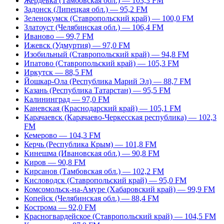
Жердевка (Тамбовская обл.) — 103,3 FM
Задонск (Липецкая обл.) — 95,2 FM
Зеленокумск (Ставропольский край) — 100,0 FM
Златоуст (Челябинская обл.) — 106,4 FM
Иваново — 99,7 FM
Ижевск (Удмуртия) — 97,0 FM
Изобильный (Ставропольский край) — 94,8 FM
Ипатово (Ставропольский край) — 105,3 FM
Иркутск — 88,5 FM
Йошкар-Ола (Республика Марий Эл) — 88,7 FM
Казань (Республика Татарстан) — 95,5 FM
Калининград — 97,0 FM
Каневская (Краснодарский край) — 105,1 FM
Карачаевск (Карачаево-Черкесская республика) — 102,3
FM
Кемерово — 104,3 FM
Керчь (Республика Крым) — 101,8 FM
Кинешма (Ивановская обл.) — 90,8 FM
Киров — 90,8 FM
Кирсанов (Тамбовская обл.) — 102,2 FM
Кисловодск (Ставропольский край) — 95,0 FM
Комсомольск-на-Амуре (Хабаровский край) — 99,9 FM
Копейск (Челябинская обл.) — 88,4 FM
Кострома — 92,0 FM
Красногвардейское (Ставропольский край) — 104,5 FM