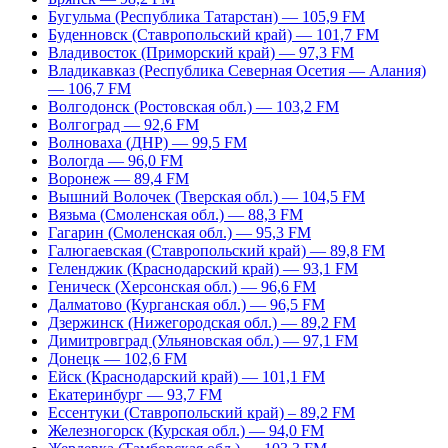
Бугульма (Республика Татарстан) — 105,9 FM
Буденновск (Ставропольский край) — 101,7 FM
Владивосток (Приморский край) — 97,3 FM
Владикавказ (Республика Северная Осетия — Алания)
— 106,7 FM
Волгодонск (Ростовская обл.) — 103,2 FM
Волгоград — 92,6 FM
Волноваха (ДНР) — 99,5 FM
Вологда — 96,0 FM
Воронеж — 89,4 FM
Вышний Волочек (Тверская обл.) — 104,5 FM
Вязьма (Смоленская обл.) — 88,3 FM
Гагарин (Смоленская обл.) — 95,3 FM
Галюгаевская (Ставропольский край) — 89,8 FM
Геленджик (Краснодарский край) — 93,1 FM
Геническ (Херсонская обл.) — 96,6 FM
Далматово (Курганская обл.) — 96,5 FM
Дзержинск (Нижегородская обл.) — 89,2 FM
Димитровград (Ульяновская обл.) — 97,1 FM
Донецк — 102,6 FM
Ейск (Краснодарский край) — 101,1 FM
Екатеринбург — 93,7 FM
Ессентуки (Ставропольский край) – 89,2 FM
Железногорск (Курская обл.) — 94,0 FM