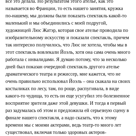
все это делала. Но результатом этого ателье, как это
называется во Франции, то есть нашего занятия, кружка
по-нашему, мы должны были показать спектакль какой-то
маленький и мы объединились с моей подругой,
художницей Люс Жатэр, которая свое ателье проводила по
изобразительному искусству и показали спектакль, причем
так интересно получилось, что Люс не хотела, чтобы мы в
этот спектакль вовлекали Йоэль, хотя она сама очень много
работала с инвалидами. Я думаю потому, что за несколько
дней был показан очередной спектакль другого ателье
драматического театра и режиссер, мне кажется, что не
очень правильно использовал Йоэль – она скакала на своих
костыликах по лесу, там, по роще, распугивала, в виде
какого-то чудища, то есть он еще усугубил это болезненное
восприятие зрителя даже этой девушки. И тогда я первый
раз задумалась об этом и предложила ей серьезную сцену в
финале нашего спектакля, а надо сказать, что к этому
времени мы с моими актерами, ведь театр-то много лет
существовал, включая только здоровых актеров-