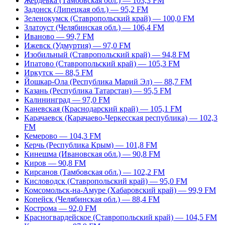
Жердевка (Тамбовская обл.) — 103,3 FM
Задонск (Липецкая обл.) — 95,2 FM
Зеленокумск (Ставропольский край) — 100,0 FM
Златоуст (Челябинская обл.) — 106,4 FM
Иваново — 99,7 FM
Ижевск (Удмуртия) — 97,0 FM
Изобильный (Ставропольский край) — 94,8 FM
Ипатово (Ставропольский край) — 105,3 FM
Иркутск — 88,5 FM
Йошкар-Ола (Республика Марий Эл) — 88,7 FM
Казань (Республика Татарстан) — 95,5 FM
Калининград — 97,0 FM
Каневская (Краснодарский край) — 105,1 FM
Карачаевск (Карачаево-Черкесская республика) — 102,3
FM
Кемерово — 104,3 FM
Керчь (Республика Крым) — 101,8 FM
Кинешма (Ивановская обл.) — 90,8 FM
Киров — 90,8 FM
Кирсанов (Тамбовская обл.) — 102,2 FM
Кисловодск (Ставропольский край) — 95,0 FM
Комсомольск-на-Амуре (Хабаровский край) — 99,9 FM
Копейск (Челябинская обл.) — 88,4 FM
Кострома — 92,0 FM
Красногвардейское (Ставропольский край) — 104,5 FM