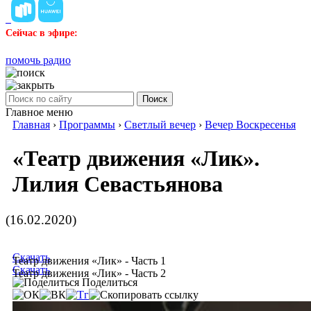
Сейчас в эфире:
помочь радио
Поиск
Главное меню
Главная
›
Программы
›
Светлый вечер
›
Вечер Воскресенья
«Театр движения «Лик».
Лилия Севастьянова
(16.02.2020)
Скачать
Театр движения «Лик» - Часть 1
Скачать
Театр движения «Лик» - Часть 2
Поделиться