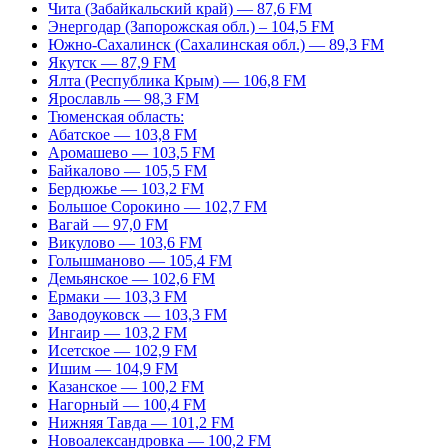
Чита (Забайкальский край) — 87,6 FM
Энергодар (Запорожская обл.) – 104,5 FM
Южно-Сахалинск (Сахалинская обл.) — 89,3 FM
Якутск — 87,9 FM
Ялта (Республика Крым) — 106,8 FM
Ярославль — 98,3 FM
Тюменская область:
Абатское — 103,8 FM
Аромашево — 103,5 FM
Байкалово — 105,5 FM
Бердюжье — 103,2 FM
Большое Сорокино — 102,7 FM
Вагай — 97,0 FM
Викулово — 103,6 FM
Голышманово — 105,4 FM
Демьянское — 102,6 FM
Ермаки — 103,3 FM
Заводоуковск — 103,3 FM
Ингаир — 103,2 FM
Исетское — 102,9 FM
Ишим — 104,9 FM
Казанское — 100,2 FM
Нагорный — 100,4 FM
Нижняя Тавда — 101,2 FM
Новоалександровка — 100,2 FM