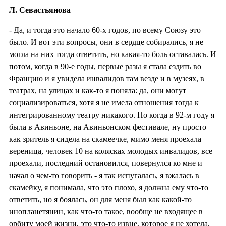
Л. Севастьянова
- Да, и тогда это начало 60-х годов, по всему Союзу это
было. И вот эти вопросы, они в сердце собирались, я не
могла на них тогда ответить, но какая-то боль оставалась. И
потом, когда в 90-е годы, первые разы я стала ездить во
Францию и я увидела инвалидов там везде и в музеях, в
театрах, на улицах и как-то я поняла: да, они могут
социализироваться, хотя я не имела отношения тогда к
интегрированному театру никакого. Но когда в 92-м году я
была в Авиньоне, на Авиньонском фестивале, ну просто
как зритель я сидела на скамеечке, мимо меня проехала
вереница, человек 10 на колясках молодых инвалидов, все
проехали, последний остановился, повернулся ко мне и
начал о чем-то говорить - я так испугалась, я вжалась в
скамейку, я понимала, что это плохо, я должна ему что-то
ответить, но я боялась, он для меня был как какой-то
инопланетянин, как что-то такое, вообще не входящее в
орбиту моей жизни, это что-то извне, которое я не хотела,