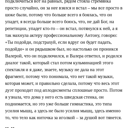
подключиться вот на равных, рядом стояла стремянка
просто случайно, он за нее взялся и встал – мы все просто в
шоке были, потому что больше всего я боялась, что он
упадет, я всегда больше всего боюсь, что, не дай Бог, на
репетиции, упадет кто-то – он встал, потянулся к ней, а я
так махнула актеру профессиональному Антону, говорю:
«Ты подойди, подстрахуй, если вдруг он будет падать,
подойди» и он рядышком был, но настолько он проникся
Валерой, что он подключился, и Валера ответил, и родился
диалог такой, который стал потом кульминацией этого
спектакля и я даже, знаете, музыку не дала на этот
фрагмент, потому что понимала, что нет такой музыки,
которая может, и правильно сделала, потому что весь этот
дуэт проходит под аплодисменты сплошные просто. Потом
я узнала, что дома у него есть шведская стенка, он
поднимается, но это уже больше гимнастика, это типа
усилия мышц, а здесь не было усилия мышц, здесь именно
то, что тело как ниточка за иголкой – за душой вот тянется.