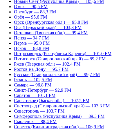
Новый Свет (Республика Крым) — 105,6 FM
Омск — 90,5 FM
Оренбург — 88,3 FM
Орёл — 95,6 FM
Орск (Оренбургская обл.) — 95,8 FM
Оса (Пермский край) — 103,3 FM
Осташков (Тверская обл.) — 99,4 FM
Пенза — 94,7 FM
Пермь — 95,0 FM
Псков — 88,8 FM
Петрозаводск (Республика Карелия) — 101,0 FM
Пятигорск (Ставропольский край) — 89,2 FM
Ржев (Тверская обл.) — 102,4 FM
Ростов-на-Дону — 95,7 FM
Русское (Ставропольский край) — 99,7 FM
Рязань — 102,5 FM
Самара — 96,8 FM
Санкт-Петербург — 92,9 FM
Саратов — 101,1 FM
Саргатское (Омская обл.) — 107,5 FM
Светлоград (Ставропольский край) — 103,3 FM
Севастополь — 103,7 FM
Симферополь (Республика Крым) — 89,3 FM
Смоленск — 88,4 FM
Советск (Калининградская обл.) — 106,9 FM