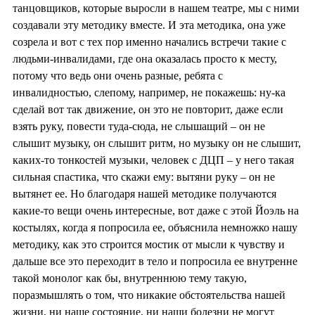
танцовщиков, которые выросли в нашем театре, мы с ними
создавали эту методику вместе. И эта методика, она уже
созрела и вот с тех пор именно начались встречи такие с
людьми-инвалидами, где она оказалась просто к месту,
потому что ведь они очень разные, ребята с
инвалидностью, слепому, например, не покажешь: ну-ка
сделай вот так движение, он это не повторит, даже если
взять руку, повести туда-сюда, не слышащий – он не
слышит музыку, он слышит ритм, но музыку он не слышит,
каких-то тонкостей музыки, человек с ДЦП – у него такая
сильная спастика, что скажи ему: вытяни руку – он не
вытянет ее. Но благодаря нашей методике получаются
какие-то вещи очень интересные, вот даже с этой Йоэль на
костылях, когда я попросила ее, объяснила немножко нашу
методику, как это строится мостик от мысли к чувству и
дальше все это переходит в тело и попросила ее внутренне
такой монолог как бы, внутреннюю тему такую,
поразмышлять о том, что никакие обстоятельства нашей
жизни, ни наше состояние, ни наши болезни не могут