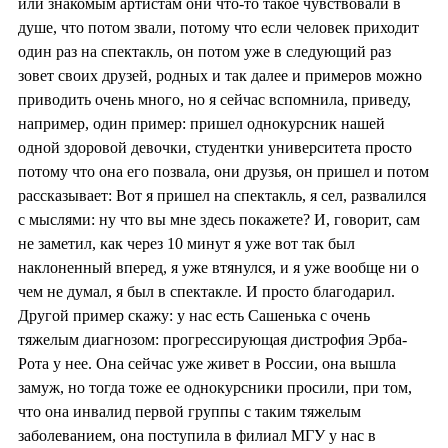
или знакомым артистам они что-то такое чувствовали в
душе, что потом звали, потому что если человек приходит
один раз на спектакль, он потом уже в следующий раз
зовет своих друзей, родных и так далее и примеров можно
приводить очень много, но я сейчас вспомнила, приведу,
например, один пример: пришел однокурсник нашей
одной здоровой девочки, студентки университета просто
потому что она его позвала, они друзья, он пришел и потом
рассказывает: Вот я пришел на спектакль, я сел, развалился
с мыслями: ну что вы мне здесь покажете? И, говорит, сам
не заметил, как через 10 минут я уже вот так был
наклоненный вперед, я уже втянулся, и я уже вообще ни о
чем не думал, я был в спектакле. И просто благодарил.
Другой пример скажу: у нас есть Сашенька с очень
тяжелым диагнозом: прогрессирующая дистрофия Эрба-
Рота у нее. Она сейчас уже живет в России, она вышла
замуж, но тогда тоже ее однокурсники просили, при том,
что она инвалид первой группы с таким тяжелым
заболеванием, она поступила в филиал МГУ у нас в