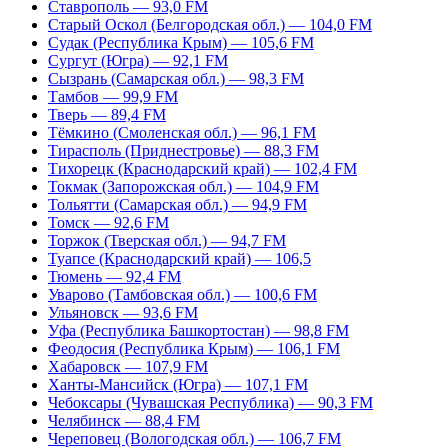
Ставрополь — 93,0 FM
Старый Оскол (Белгородская обл.) — 104,0 FM
Судак (Республика Крым) — 105,6 FM
Сургут (Югра) — 92,1 FM
Сызрань (Самарская обл.) — 98,3 FM
Тамбов — 99,9 FM
Тверь — 89,4 FM
Тёмкино (Смоленская обл.) — 96,1 FM
Тирасполь (Приднестровье) — 88,3 FM
Тихорецк (Краснодарский край) — 102,4 FM
Токмак (Запорожская обл.) — 104,9 FM
Тольятти (Самарская обл.) — 94,9 FM
Томск — 92,6 FM
Торжок (Тверская обл.) — 94,7 FM
Туапсе (Краснодарский край) — 106,5
Тюмень — 92,4 FM
Уварово (Тамбовская обл.) — 100,6 FM
Ульяновск — 93,6 FM
Уфа (Республика Башкортостан) — 98,8 FM
Феодосия (Республика Крым) — 106,1 FM
Хабаровск — 107,9 FM
Ханты-Мансийск (Югра) — 107,1 FM
Чебоксары (Чувашская Республика) — 90,3 FM
Челябинск — 88,4 FM
Череповец (Вологодская обл.) — 106,7 FM