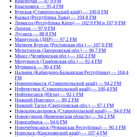
Краснодар — 87,9 FM
Красноярск — 95,4 FM
Курская (Ставропольский край) — 100,0 FM
Кызыл (Республика Тыва) — 104,8 FM
Лимасол (Республика Кипр) — 102,9 FM и 107,9 FM
Липецк — 97,9 FM
Луганск — 88,8 FM
Мариуполь (ДНР) — 97,2 FM
Матвеев Курган (Ростовская обл.) — 107,0 FM
Мелитополь (Запорожская обл.) — 96,7 FM
Миасс (Челябинская обл.) — 102,2 FM
Мичуринск (Тамбовская обл.) — 92,4 FM
Мурманск — 90,4 FM
Нальчик (Кабардино-Балкарская Республика) — 104,4
FM
Невинномысск (Ставропольский край) — 94,2 FM
Нефтекумск (Ставропольский край) — 100,4 FM
Нефтеюганск (Югра) — 92,1 FM
Нижний Новгород — 89,2 FM
Нижний Тагил (Свердловская обл.) — 97,1 FM
Новоалександровск (Ставропольский край) — 94,0 FM
Новокузнецк (Кемеровская область) — 94,2 FM
Новосибирск — 94,6 FM
Новочебоксарск (Чувашская Республика) — 90,3 FM
Норильск (Красноярский край) — 107,4 FM