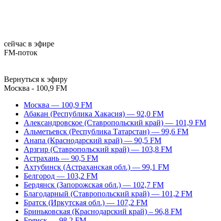
сейчас в эфире
FM-поток
Вернуться к эфиру
Москва - 100,9 FM
Москва — 100,9 FM
Абакан (Республика Хакасия) — 92,0 FM
Александровское (Ставропольский край) — 101,9 FM
Альметьевск (Республика Татарстан) — 99,6 FM
Анапа (Краснодарский край) — 90,5 FM
Арзгир (Ставропольский край) — 103,8 FM
Астрахань — 90,5 FM
Ахтубинск (Астраханская обл.) — 99,1 FM
Белгород — 103,2 FM
Бердянск (Запорожская обл.) — 102,7 FM
Благодарный (Ставропольский край) — 101,2 FM
Братск (Иркутская обл.) — 107,2 FM
Бриньковская (Краснодарский край) – 96,8 FM
Брянск — 98,2 FM