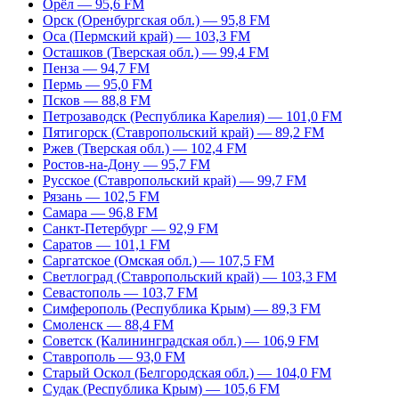
Орёл — 95,6 FM
Орск (Оренбургская обл.) — 95,8 FM
Оса (Пермский край) — 103,3 FM
Осташков (Тверская обл.) — 99,4 FM
Пенза — 94,7 FM
Пермь — 95,0 FM
Псков — 88,8 FM
Петрозаводск (Республика Карелия) — 101,0 FM
Пятигорск (Ставропольский край) — 89,2 FM
Ржев (Тверская обл.) — 102,4 FM
Ростов-на-Дону — 95,7 FM
Русское (Ставропольский край) — 99,7 FM
Рязань — 102,5 FM
Самара — 96,8 FM
Санкт-Петербург — 92,9 FM
Саратов — 101,1 FM
Саргатское (Омская обл.) — 107,5 FM
Светлоград (Ставропольский край) — 103,3 FM
Севастополь — 103,7 FM
Симферополь (Республика Крым) — 89,3 FM
Смоленск — 88,4 FM
Советск (Калининградская обл.) — 106,9 FM
Ставрополь — 93,0 FM
Старый Оскол (Белгородская обл.) — 104,0 FM
Судак (Республика Крым) — 105,6 FM