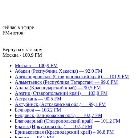
сейчас в эфире
FM-поток
Вернуться к эфиру
Москва - 100,9 FM
Москва — 100,9 FM
Абакан (Республика Хакасия) — 92,0 FM
Александровское (Ставропольский край) — 101,9 FM
Альметьевск (Республика Татарстан) — 99,6 FM
Анапа (Краснодарский край) — 90,5 FM
Арзгир (Ставропольский край) — 103,8 FM
Астрахань — 90,5 FM
Ахтубинск (Астраханская обл.) — 99,1 FM
Белгород — 103,2 FM
Бердянск (Запорожская обл.) — 102,7 FM
Благодарный (Ставропольский край) — 101,2 FM
Братск (Иркутская обл.) — 107,2 FM
Бриньковская (Краснодарский край) – 96,8 FM
Брянск — 98,2 FM