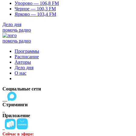
Упорово — 106,8 FM
Черное — 100,3 FM
Ярково — 103,4 FM
Дело дня
помочь радио
помочь радио
Программы
Расписание
Авторы
Дело дня
О нас
Социальные сети
Стриминги
Приложение
Сейчас в эфире: