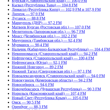
Курская (Ставропольский край) — 100,0 FM
Кызыл (Республика Тыва) — 104,8 FM
Лимасол (Республика Кипр) — 102,9 FM и 107,9 FM
Липецк — 97,9 FM
Луганск — 88,8 FM
Мариуполь (ДНР) — 97,2 FM
Матвеев Курган (Ростовская обл.) — 107,0 FM
Мелитополь (Запорожская обл.) — 96,7 FM
Миасс (Челябинская обл.) — 102,2 FM
Мичуринск (Тамбовская обл.) — 92,4 FM
Мурманск — 90,4 FM
Нальчик (Кабардино-Балкарская Республика) — 104,4 FM
Невинномысск (Ставропольский край) — 94,2 FM
Нефтекумск (Ставропольский край) — 100,4 FM
Нефтеюганск (Югра) — 92,1 FM
Нижний Новгород — 89,2 FM
Нижний Тагил (Свердловская обл.) — 97,1 FM
Новоалександровск (Ставропольский край) — 94,0 FM
Новокузнецк (Кемеровская область) — 94,2 FM
Новосибирск — 94,6 FM
Новочебоксарск (Чувашская Республика) — 90,3 FM
Норильск (Красноярский край) — 107,4 FM
Новый Свет (Республика Крым) — 105,6 FM
Омск — 90,5 FM
Оренбург — 88,3 FM