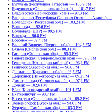
Бугульма (Республика Татарстан) — 105,9 FM
Буденновск (Ставропольский край) — 101,7 FM
Владивосток (Приморский край) — 97,3 FM
Владикавказ (Республика Северная Осетия — Алания) —
Волгодонск (Ростовская обл.) — 103,2 FM
Волгоград — 92,6 FM
Волноваха (ДНР) — 99,5 FM
Вологда — 96,0 FM
Воронеж — 89,4 FM
Вышний Волочек (Тверская обл.) — 104,5 FM
Вязьма (Смоленская обл.) — 88,3 FM
Гагарин (Смоленская обл.) — 95,3 FM
Галюгаевская (Ставропольский край) — 89,8 FM
Геленджик (Краснодарский край) — 93,1 FM
Геническ (Херсонская обл.) — 96,6 FM
Далматово (Курганская обл.) — 96,5 FM
Дзержинск (Нижегородская обл.) — 89,2 FM
Димитровград (Ульяновская обл.) — 97,1 FM
Донецк — 102,6 FM
Ейск (Краснодарский край) — 101,1 FM
Екатеринбург — 93,7 FM
Ессентуки (Ставропольский край) – 89,2 FM
Железногорск (Курская обл.) — 94,0 FM
Жердевка (Тамбовская обл.) — 103,3 FM