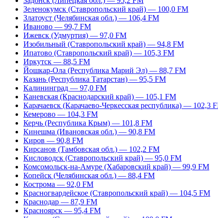
Задонск (Липецкая обл.) — 95,2 FM
Зеленокумск (Ставропольский край) — 100,0 FM
Златоуст (Челябинская обл.) — 106,4 FM
Иваново — 99,7 FM
Ижевск (Удмуртия) — 97,0 FM
Изобильный (Ставропольский край) — 94,8 FM
Ипатово (Ставропольский край) — 105,3 FM
Иркутск — 88,5 FM
Йошкар-Ола (Республика Марий Эл) — 88,7 FM
Казань (Республика Татарстан) — 95,5 FM
Калининград — 97,0 FM
Каневская (Краснодарский край) — 105,1 FM
Карачаевск (Карачаево-Черкесская республика) — 102,3 
Кемерово — 104,3 FM
Керчь (Республика Крым) — 101,8 FM
Кинешма (Ивановская обл.) — 90,8 FM
Киров — 90,8 FM
Кирсанов (Тамбовская обл.) — 102,2 FM
Кисловодск (Ставропольский край) — 95,0 FM
Комсомольск-на-Амуре (Хабаровский край) — 99,9 FM
Копейск (Челябинская обл.) — 88,4 FM
Кострома — 92,0 FM
Красногвардейское (Ставропольский край) — 104,5 FM
Краснодар — 87,9 FM
Красноярск — 95,4 FM