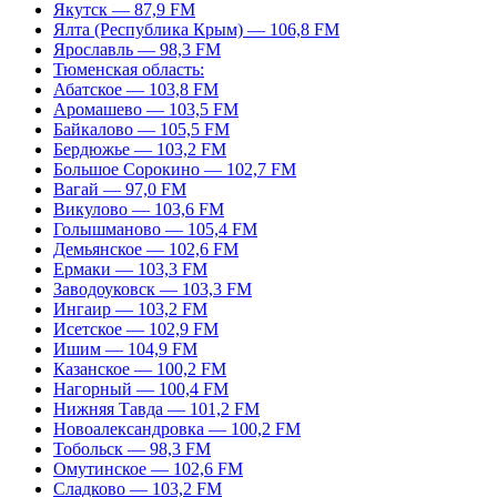
Якутск — 87,9 FM
Ялта (Республика Крым) — 106,8 FM
Ярославль — 98,3 FM
Тюменская область:
Абатское — 103,8 FM
Аромашево — 103,5 FM
Байкалово — 105,5 FM
Бердюжье — 103,2 FM
Большое Сорокино — 102,7 FM
Вагай — 97,0 FM
Викулово — 103,6 FM
Голышманово — 105,4 FM
Демьянское — 102,6 FM
Ермаки — 103,3 FM
Заводоуковск — 103,3 FM
Ингаир — 103,2 FM
Исетское — 102,9 FM
Ишим — 104,9 FM
Казанское — 100,2 FM
Нагорный — 100,4 FM
Нижняя Тавда — 101,2 FM
Новоалександровка — 100,2 FM
Тобольск — 98,3 FM
Омутинское — 102,6 FM
Сладково — 103,2 FM