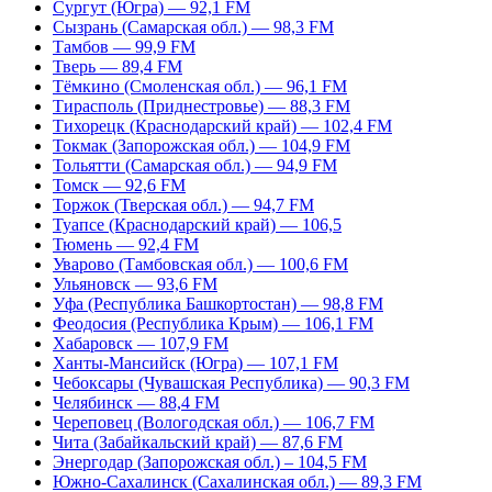
Сургут (Югра) — 92,1 FM
Сызрань (Самарская обл.) — 98,3 FM
Тамбов — 99,9 FM
Тверь — 89,4 FM
Тёмкино (Смоленская обл.) — 96,1 FM
Тирасполь (Приднестровье) — 88,3 FM
Тихорецк (Краснодарский край) — 102,4 FM
Токмак (Запорожская обл.) — 104,9 FM
Тольятти (Самарская обл.) — 94,9 FM
Томск — 92,6 FM
Торжок (Тверская обл.) — 94,7 FM
Туапсе (Краснодарский край) — 106,5
Тюмень — 92,4 FM
Уварово (Тамбовская обл.) — 100,6 FM
Ульяновск — 93,6 FM
Уфа (Республика Башкортостан) — 98,8 FM
Феодосия (Республика Крым) — 106,1 FM
Хабаровск — 107,9 FM
Ханты-Мансийск (Югра) — 107,1 FM
Чебоксары (Чувашская Республика) — 90,3 FM
Челябинск — 88,4 FM
Череповец (Вологодская обл.) — 106,7 FM
Чита (Забайкальский край) — 87,6 FM
Энергодар (Запорожская обл.) – 104,5 FM
Южно-Сахалинск (Сахалинская обл.) — 89,3 FM