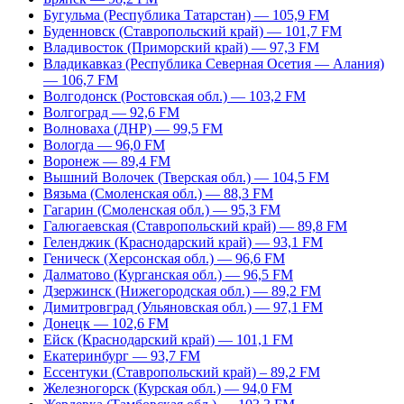
Бугульма (Республика Татарстан) — 105,9 FM
Буденновск (Ставропольский край) — 101,7 FM
Владивосток (Приморский край) — 97,3 FM
Владикавказ (Республика Северная Осетия — Алания)
— 106,7 FM
Волгодонск (Ростовская обл.) — 103,2 FM
Волгоград — 92,6 FM
Волноваха (ДНР) — 99,5 FM
Вологда — 96,0 FM
Воронеж — 89,4 FM
Вышний Волочек (Тверская обл.) — 104,5 FM
Вязьма (Смоленская обл.) — 88,3 FM
Гагарин (Смоленская обл.) — 95,3 FM
Галюгаевская (Ставропольский край) — 89,8 FM
Геленджик (Краснодарский край) — 93,1 FM
Геническ (Херсонская обл.) — 96,6 FM
Далматово (Курганская обл.) — 96,5 FM
Дзержинск (Нижегородская обл.) — 89,2 FM
Димитровград (Ульяновская обл.) — 97,1 FM
Донецк — 102,6 FM
Ейск (Краснодарский край) — 101,1 FM
Екатеринбург — 93,7 FM
Ессентуки (Ставропольский край) – 89,2 FM
Железногорск (Курская обл.) — 94,0 FM