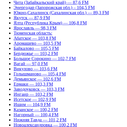
Чита (Забайкальский край) — 87,6 FM
Энергодар (Запорожская обл.) – 104,5 FM
Южно-Сахалинск (Сахалинская обл.) — 89,3 FM
Якутск — 87,9 FM
Ялта (Республика Крым) — 106,8 FM
Ярославль — 98,3 FM
Тюменская область:
Абатское — 103,8 FM
Аромашево — 103,5 FM
Байкалово — 105,5 FM
Бердюжье — 103,2 FM
Большое Сорокино — 102,7 FM
Вагай — 97,0 FM
Викулово — 103,6 FM
Голышманово — 105,4 FM
Демьянское — 102,6 FM
Ермаки — 103,3 FM
Заводоуковск — 103,3 FM
Ингаир — 103,2 FM
Исетское — 102,9 FM
Ишим — 104,9 FM
Казанское — 100,2 FM
Нагорный — 100,4 FM
Нижняя Тавда — 101,2 FM
Новоалександровка — 100,2 FM