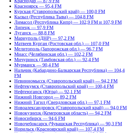
Краснодар — 87,9 FM
Красноярск — 95,4 FM
Курская (Ставропольский край) — 100,0 FM
Кызыл (Республика Тыва) — 104,8 FM
Лимасол (Республика Кипр) — 102,9 FM и 107,9 FM
Липецк — 97,9 FM
Луганск — 88,8 FM
Мариуполь (ДНР) — 97,2 FM
Матвеев Курган (Ростовская обл.) — 107,0 FM
Мелитополь (Запорожская обл.) — 96,7 FM
Миасс (Челябинская обл.) — 102,2 FM
Мичуринск (Тамбовская обл.) — 92,4 FM
Мурманск — 90,4 FM
Нальчик (Кабардино-Балкарская Республика) — 104,4
FM
Невинномысск (Ставропольский край) — 94,2 FM
Нефтекумск (Ставропольский край) — 100,4 FM
Нефтеюганск (Югра) — 92,1 FM
Нижний Новгород — 89,2 FM
Нижний Тагил (Свердловская обл.) — 97,1 FM
Новоалександровск (Ставропольский край) — 94,0 FM
Новокузнецк (Кемеровская область) — 94,2 FM
Новосибирск — 94,6 FM
Новочебоксарск (Чувашская Республика) — 90,3 FM
Норильск (Красноярский край) — 107,4 FM