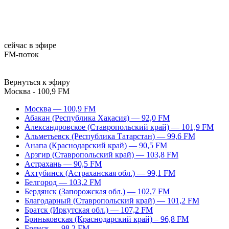
сейчас в эфире
FM-поток
Вернуться к эфиру
Москва - 100,9 FM
Москва — 100,9 FM
Абакан (Республика Хакасия) — 92,0 FM
Александровское (Ставропольский край) — 101,9 FM
Альметьевск (Республика Татарстан) — 99,6 FM
Анапа (Краснодарский край) — 90,5 FM
Арзгир (Ставропольский край) — 103,8 FM
Астрахань — 90,5 FM
Ахтубинск (Астраханская обл.) — 99,1 FM
Белгород — 103,2 FM
Бердянск (Запорожская обл.) — 102,7 FM
Благодарный (Ставропольский край) — 101,2 FM
Братск (Иркутская обл.) — 107,2 FM
Бриньковская (Краснодарский край) – 96,8 FM
Брянск — 98,2 FM