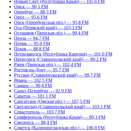
Новый Свет (Республика Крым) — 105,6 FM
Омск — 90,5 FM
Оренбург — 88,3 FM
Орёл — 95,6 FM
Орск (Оренбургская обл.) — 95,8 FM
Оса (Пермский край) — 103,3 FM
Осташков (Тверская обл.) — 99,4 FM
Пенза — 94,7 FM
Пермь — 95,0 FM
Псков — 88,8 FM
Петрозаводск (Республика Карелия) — 101,0 FM
Пятигорск (Ставропольский край) — 89,2 FM
Ржев (Тверская обл.) — 102,4 FM
Ростов-на-Дону — 95,7 FM
Русское (Ставропольский край) — 99,7 FM
Рязань — 102,5 FM
Самара — 96,8 FM
Санкт-Петербург — 92,9 FM
Саратов — 101,1 FM
Саргатское (Омская обл.) — 107,5 FM
Светлоград (Ставропольский край) — 103,3 FM
Севастополь — 103,7 FM
Симферополь (Республика Крым) — 89,3 FM
Смоленск — 88,4 FM
Советск (Калининградская обл.) — 106,9 FM