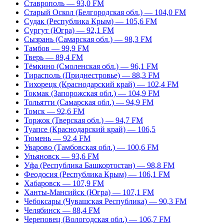
Ставрополь — 93,0 FM
Старый Оскол (Белгородская обл.) — 104,0 FM
Судак (Республика Крым) — 105,6 FM
Сургут (Югра) — 92,1 FM
Сызрань (Самарская обл.) — 98,3 FM
Тамбов — 99,9 FM
Тверь — 89,4 FM
Тёмкино (Смоленская обл.) — 96,1 FM
Тирасполь (Приднестровье) — 88,3 FM
Тихорецк (Краснодарский край) — 102,4 FM
Токмак (Запорожская обл.) — 104,9 FM
Тольятти (Самарская обл.) — 94,9 FM
Томск — 92,6 FM
Торжок (Тверская обл.) — 94,7 FM
Туапсе (Краснодарский край) — 106,5
Тюмень — 92,4 FM
Уварово (Тамбовская обл.) — 100,6 FM
Ульяновск — 93,6 FM
Уфа (Республика Башкортостан) — 98,8 FM
Феодосия (Республика Крым) — 106,1 FM
Хабаровск — 107,9 FM
Ханты-Мансийск (Югра) — 107,1 FM
Чебоксары (Чувашская Республика) — 90,3 FM
Челябинск — 88,4 FM
Череповец (Вологодская обл.) — 106,7 FM