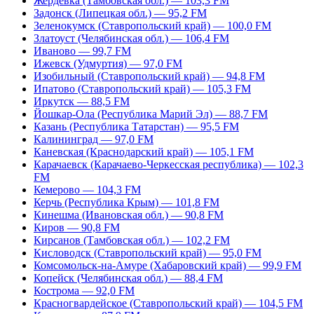
Жердевка (Тамбовская обл.) — 103,3 FM
Задонск (Липецкая обл.) — 95,2 FM
Зеленокумск (Ставропольский край) — 100,0 FM
Златоуст (Челябинская обл.) — 106,4 FM
Иваново — 99,7 FM
Ижевск (Удмуртия) — 97,0 FM
Изобильный (Ставропольский край) — 94,8 FM
Ипатово (Ставропольский край) — 105,3 FM
Иркутск — 88,5 FM
Йошкар-Ола (Республика Марий Эл) — 88,7 FM
Казань (Республика Татарстан) — 95,5 FM
Калининград — 97,0 FM
Каневская (Краснодарский край) — 105,1 FM
Карачаевск (Карачаево-Черкесская республика) — 102,3
FM
Кемерово — 104,3 FM
Керчь (Республика Крым) — 101,8 FM
Кинешма (Ивановская обл.) — 90,8 FM
Киров — 90,8 FM
Кирсанов (Тамбовская обл.) — 102,2 FM
Кисловодск (Ставропольский край) — 95,0 FM
Комсомольск-на-Амуре (Хабаровский край) — 99,9 FM
Копейск (Челябинская обл.) — 88,4 FM
Кострома — 92,0 FM
Красногвардейское (Ставропольский край) — 104,5 FM