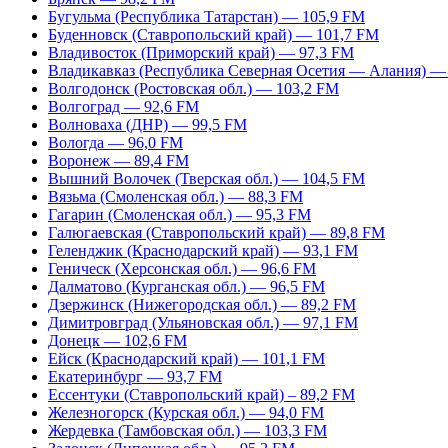
Бугульма (Республика Татарстан) — 105,9 FM
Буденновск (Ставропольский край) — 101,7 FM
Владивосток (Приморский край) — 97,3 FM
Владикавказ (Республика Северная Осетия — Алания) —
Волгодонск (Ростовская обл.) — 103,2 FM
Волгоград — 92,6 FM
Волноваха (ДНР) — 99,5 FM
Вологда — 96,0 FM
Воронеж — 89,4 FM
Вышний Волочек (Тверская обл.) — 104,5 FM
Вязьма (Смоленская обл.) — 88,3 FM
Гагарин (Смоленская обл.) — 95,3 FM
Галюгаевская (Ставропольский край) — 89,8 FM
Геленджик (Краснодарский край) — 93,1 FM
Геническ (Херсонская обл.) — 96,6 FM
Далматово (Курганская обл.) — 96,5 FM
Дзержинск (Нижегородская обл.) — 89,2 FM
Димитровград (Ульяновская обл.) — 97,1 FM
Донецк — 102,6 FM
Ейск (Краснодарский край) — 101,1 FM
Екатеринбург — 93,7 FM
Ессентуки (Ставропольский край) – 89,2 FM
Железногорск (Курская обл.) — 94,0 FM
Жердевка (Тамбовская обл.) — 103,3 FM