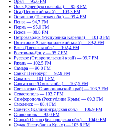
Орёл — 95,6 FM
Орск (Оренбургская обл.) — 95,8 FM
Оса (Пермский край) — 103,3 FM
Осташков (Тверская обл.) — 99,4 FM
Пенза — 94,7 FM
Пермь — 95,0 FM
Псков — 88,8 FM
Петрозаводск (Республика Карелия) — 101,0 FM
Пятигорск (Ставропольский край) — 89,2 FM
Ржев (Тверская обл.) — 102,4 FM
Ростов-на-Дону — 95,7 FM
Русское (Ставропольский край) — 99,7 FM
Рязань — 102,5 FM
Самара — 96,8 FM
Санкт-Петербург — 92,9 FM
Саратов — 101,1 FM
Саргатское (Омская обл.) — 107,5 FM
Светлоград (Ставропольский край) — 103,3 FM
Севастополь — 103,7 FM
Симферополь (Республика Крым) — 89,3 FM
Смоленск — 88,4 FM
Советск (Калининградская обл.) — 106,9 FM
Ставрополь — 93,0 FM
Старый Оскол (Белгородская обл.) — 104,0 FM
Судак (Республика Крым) — 105,6 FM