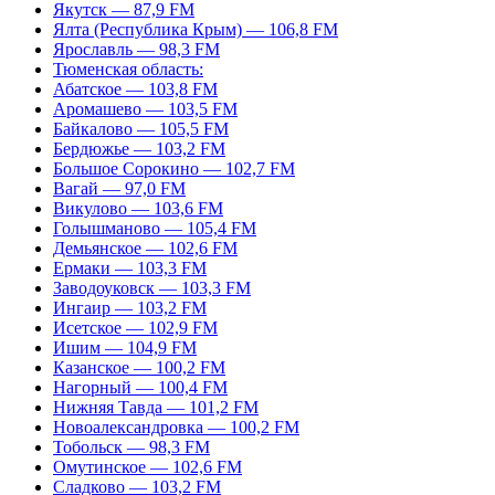
Якутск — 87,9 FM
Ялта (Республика Крым) — 106,8 FM
Ярославль — 98,3 FM
Тюменская область:
Абатское — 103,8 FM
Аромашево — 103,5 FM
Байкалово — 105,5 FM
Бердюжье — 103,2 FM
Большое Сорокино — 102,7 FM
Вагай — 97,0 FM
Викулово — 103,6 FM
Голышманово — 105,4 FM
Демьянское — 102,6 FM
Ермаки — 103,3 FM
Заводоуковск — 103,3 FM
Ингаир — 103,2 FM
Исетское — 102,9 FM
Ишим — 104,9 FM
Казанское — 100,2 FM
Нагорный — 100,4 FM
Нижняя Тавда — 101,2 FM
Новоалександровка — 100,2 FM
Тобольск — 98,3 FM
Омутинское — 102,6 FM
Сладково — 103,2 FM