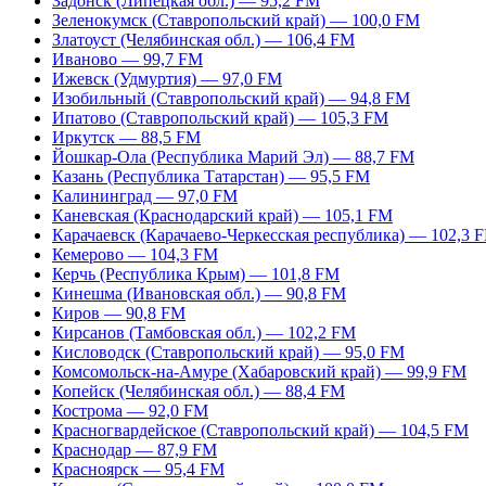
Задонск (Липецкая обл.) — 95,2 FM
Зеленокумск (Ставропольский край) — 100,0 FM
Златоуст (Челябинская обл.) — 106,4 FM
Иваново — 99,7 FM
Ижевск (Удмуртия) — 97,0 FM
Изобильный (Ставропольский край) — 94,8 FM
Ипатово (Ставропольский край) — 105,3 FM
Иркутск — 88,5 FM
Йошкар-Ола (Республика Марий Эл) — 88,7 FM
Казань (Республика Татарстан) — 95,5 FM
Калининград — 97,0 FM
Каневская (Краснодарский край) — 105,1 FM
Карачаевск (Карачаево-Черкесская республика) — 102,3 
Кемерово — 104,3 FM
Керчь (Республика Крым) — 101,8 FM
Кинешма (Ивановская обл.) — 90,8 FM
Киров — 90,8 FM
Кирсанов (Тамбовская обл.) — 102,2 FM
Кисловодск (Ставропольский край) — 95,0 FM
Комсомольск-на-Амуре (Хабаровский край) — 99,9 FM
Копейск (Челябинская обл.) — 88,4 FM
Кострома — 92,0 FM
Красногвардейское (Ставропольский край) — 104,5 FM
Краснодар — 87,9 FM
Красноярск — 95,4 FM