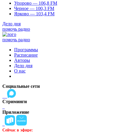
Упорово — 106,8 FM
Черное — 100,3 FM
Ярково — 103,4 FM
Дело дня
помочь радио
помочь радио
Программы
Расписание
Авторы
Дело дня
О нас
Социальные сети
Стриминги
Приложение
Сейчас в эфире: