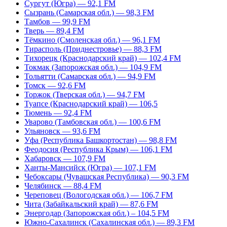
Сургут (Югра) — 92,1 FM
Сызрань (Самарская обл.) — 98,3 FM
Тамбов — 99,9 FM
Тверь — 89,4 FM
Тёмкино (Смоленская обл.) — 96,1 FM
Тирасполь (Приднестровье) — 88,3 FM
Тихорецк (Краснодарский край) — 102,4 FM
Токмак (Запорожская обл.) — 104,9 FM
Тольятти (Самарская обл.) — 94,9 FM
Томск — 92,6 FM
Торжок (Тверская обл.) — 94,7 FM
Туапсе (Краснодарский край) — 106,5
Тюмень — 92,4 FM
Уварово (Тамбовская обл.) — 100,6 FM
Ульяновск — 93,6 FM
Уфа (Республика Башкортостан) — 98,8 FM
Феодосия (Республика Крым) — 106,1 FM
Хабаровск — 107,9 FM
Ханты-Мансийск (Югра) — 107,1 FM
Чебоксары (Чувашская Республика) — 90,3 FM
Челябинск — 88,4 FM
Череповец (Вологодская обл.) — 106,7 FM
Чита (Забайкальский край) — 87,6 FM
Энергодар (Запорожская обл.) – 104,5 FM
Южно-Сахалинск (Сахалинская обл.) — 89,3 FM