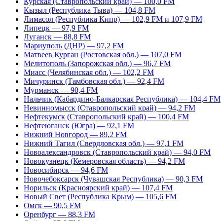
Курская (Ставропольский край) — 100,0 FM
Кызыл (Республика Тыва) — 104,8 FM
Лимасол (Республика Кипр) — 102,9 FM и 107,9 FM
Липецк — 97,9 FM
Луганск — 88,8 FM
Мариуполь (ДНР) — 97,2 FM
Матвеев Курган (Ростовская обл.) — 107,0 FM
Мелитополь (Запорожская обл.) — 96,7 FM
Миасс (Челябинская обл.) — 102,2 FM
Мичуринск (Тамбовская обл.) — 92,4 FM
Мурманск — 90,4 FM
Нальчик (Кабардино-Балкарская Республика) — 104,4 FM
Невинномысск (Ставропольский край) — 94,2 FM
Нефтекумск (Ставропольский край) — 100,4 FM
Нефтеюганск (Югра) — 92,1 FM
Нижний Новгород — 89,2 FM
Нижний Тагил (Свердловская обл.) — 97,1 FM
Новоалександровск (Ставропольский край) — 94,0 FM
Новокузнецк (Кемеровская область) — 94,2 FM
Новосибирск — 94,6 FM
Новочебоксарск (Чувашская Республика) — 90,3 FM
Норильск (Красноярский край) — 107,4 FM
Новый Свет (Республика Крым) — 105,6 FM
Омск — 90,5 FM
Оренбург — 88,3 FM