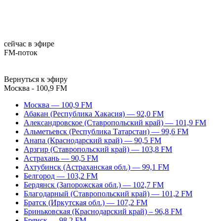
сейчас в эфире
FM-поток
Вернуться к эфиру
Москва - 100,9 FM
Москва — 100,9 FM
Абакан (Республика Хакасия) — 92,0 FM
Александровское (Ставропольский край) — 101,9 FM
Альметьевск (Республика Татарстан) — 99,6 FM
Анапа (Краснодарский край) — 90,5 FM
Арзгир (Ставропольский край) — 103,8 FM
Астрахань — 90,5 FM
Ахтубинск (Астраханская обл.) — 99,1 FM
Белгород — 103,2 FM
Бердянск (Запорожская обл.) — 102,7 FM
Благодарный (Ставропольский край) — 101,2 FM
Братск (Иркутская обл.) — 107,2 FM
Бриньковская (Краснодарский край) – 96,8 FM
Брянск — 98,2 FM