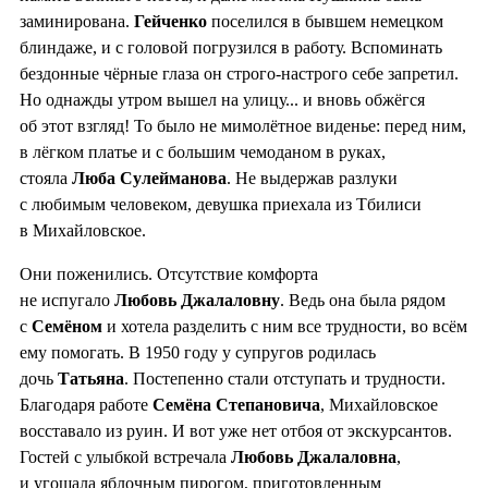
заминирована.
Гейченко
поселился в бывшем немецком
блиндаже, и с головой погрузился в работу. Вспоминать
бездонные чёрные глаза он строго-настрого себе запретил.
Но однажды утром вышел на улицу... и вновь обжёгся
об этот взгляд! То было не мимолётное виденье: перед ним,
в лёгком платье и с большим чемоданом в руках,
стояла
Люба Сулейманова
. Не выдержав разлуки
с любимым человеком, девушка приехала из Тбилиси
в Михайловское.
Они поженились. Отсутствие комфорта
не испугало
Любовь Джалаловну
. Ведь она была рядом
с
Семёном
и хотела разделить с ним все трудности, во всём
ему помогать. В 1950 году у супругов родилась
дочь
Татьяна
. Постепенно стали отступать и трудности.
Благодаря работе
Семёна Степановича
, Михайловское
восставало из руин. И вот уже нет отбоя от экскурсантов.
Гостей с улыбкой встречала
Любовь Джалаловна
,
и угощала яблочным пирогом, приготовленным