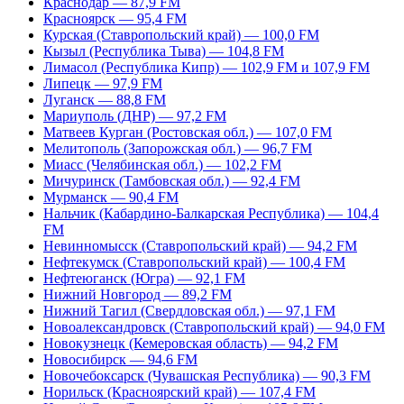
Краснодар — 87,9 FM
Красноярск — 95,4 FM
Курская (Ставропольский край) — 100,0 FM
Кызыл (Республика Тыва) — 104,8 FM
Лимасол (Республика Кипр) — 102,9 FM и 107,9 FM
Липецк — 97,9 FM
Луганск — 88,8 FM
Мариуполь (ДНР) — 97,2 FM
Матвеев Курган (Ростовская обл.) — 107,0 FM
Мелитополь (Запорожская обл.) — 96,7 FM
Миасс (Челябинская обл.) — 102,2 FM
Мичуринск (Тамбовская обл.) — 92,4 FM
Мурманск — 90,4 FM
Нальчик (Кабардино-Балкарская Республика) — 104,4
FM
Невинномысск (Ставропольский край) — 94,2 FM
Нефтекумск (Ставропольский край) — 100,4 FM
Нефтеюганск (Югра) — 92,1 FM
Нижний Новгород — 89,2 FM
Нижний Тагил (Свердловская обл.) — 97,1 FM
Новоалександровск (Ставропольский край) — 94,0 FM
Новокузнецк (Кемеровская область) — 94,2 FM
Новосибирск — 94,6 FM
Новочебоксарск (Чувашская Республика) — 90,3 FM
Норильск (Красноярский край) — 107,4 FM