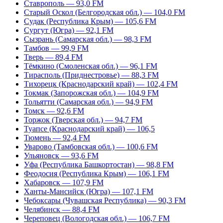
Ставрополь — 93,0 FM
Старый Оскол (Белгородская обл.) — 104,0 FM
Судак (Республика Крым) — 105,6 FM
Сургут (Югра) — 92,1 FM
Сызрань (Самарская обл.) — 98,3 FM
Тамбов — 99,9 FM
Тверь — 89,4 FM
Тёмкино (Смоленская обл.) — 96,1 FM
Тирасполь (Приднестровье) — 88,3 FM
Тихорецк (Краснодарский край) — 102,4 FM
Токмак (Запорожская обл.) — 104,9 FM
Тольятти (Самарская обл.) — 94,9 FM
Томск — 92,6 FM
Торжок (Тверская обл.) — 94,7 FM
Туапсе (Краснодарский край) — 106,5
Тюмень — 92,4 FM
Уварово (Тамбовская обл.) — 100,6 FM
Ульяновск — 93,6 FM
Уфа (Республика Башкортостан) — 98,8 FM
Феодосия (Республика Крым) — 106,1 FM
Хабаровск — 107,9 FM
Ханты-Мансийск (Югра) — 107,1 FM
Чебоксары (Чувашская Республика) — 90,3 FM
Челябинск — 88,4 FM
Череповец (Вологодская обл.) — 106,7 FM