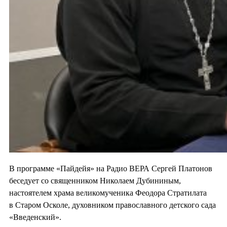
В программе «Пайдейя» на Радио ВЕРА Сергей Платонов
беседует со священником Николаем Дубининым,
настоятелем храма великомученика Феодора Стратилата
в Старом Осколе, духовником православного детского сада
«Введенский».