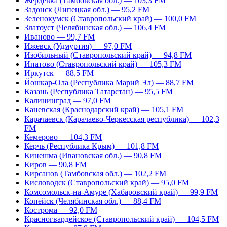
Жердевка (Тамбовская обл.) — 103,3 FM
Задонск (Липецкая обл.) — 95,2 FM
Зеленокумск (Ставропольский край) — 100,0 FM
Златоуст (Челябинская обл.) — 106,4 FM
Иваново — 99,7 FM
Ижевск (Удмуртия) — 97,0 FM
Изобильный (Ставропольский край) — 94,8 FM
Ипатово (Ставропольский край) — 105,3 FM
Иркутск — 88,5 FM
Йошкар-Ола (Республика Марий Эл) — 88,7 FM
Казань (Республика Татарстан) — 95,5 FM
Калининград — 97,0 FM
Каневская (Краснодарский край) — 105,1 FM
Карачаевск (Карачаево-Черкесская республика) — 102,3
FM
Кемерово — 104,3 FM
Керчь (Республика Крым) — 101,8 FM
Кинешма (Ивановская обл.) — 90,8 FM
Киров — 90,8 FM
Кирсанов (Тамбовская обл.) — 102,2 FM
Кисловодск (Ставропольский край) — 95,0 FM
Комсомольск-на-Амуре (Хабаровский край) — 99,9 FM
Копейск (Челябинская обл.) — 88,4 FM
Кострома — 92,0 FM
Красногвардейское (Ставропольский край) — 104,5 FM