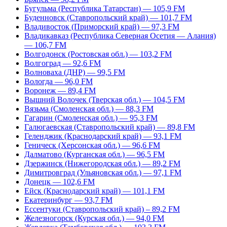
Бугульма (Республика Татарстан) — 105,9 FM
Буденновск (Ставропольский край) — 101,7 FM
Владивосток (Приморский край) — 97,3 FM
Владикавказ (Республика Северная Осетия — Алания)
— 106,7 FM
Волгодонск (Ростовская обл.) — 103,2 FM
Волгоград — 92,6 FM
Волноваха (ДНР) — 99,5 FM
Вологда — 96,0 FM
Воронеж — 89,4 FM
Вышний Волочек (Тверская обл.) — 104,5 FM
Вязьма (Смоленская обл.) — 88,3 FM
Гагарин (Смоленская обл.) — 95,3 FM
Галюгаевская (Ставропольский край) — 89,8 FM
Геленджик (Краснодарский край) — 93,1 FM
Геническ (Херсонская обл.) — 96,6 FM
Далматово (Курганская обл.) — 96,5 FM
Дзержинск (Нижегородская обл.) — 89,2 FM
Димитровград (Ульяновская обл.) — 97,1 FM
Донецк — 102,6 FM
Ейск (Краснодарский край) — 101,1 FM
Екатеринбург — 93,7 FM
Ессентуки (Ставропольский край) – 89,2 FM
Железногорск (Курская обл.) — 94,0 FM