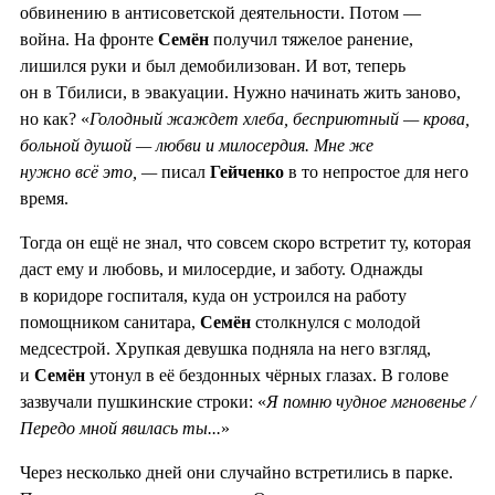
обвинению в антисоветской деятельности. Потом —
война. На фронте
Семён
получил тяжелое ранение,
лишился руки и был демобилизован. И вот, теперь
он в Тбилиси, в эвакуации. Нужно начинать жить заново,
но как? «
Голодный жаждет хлеба, бесприютный — крова,
больной душой — любви и милосердия. Мне же
нужно всё это, —
писал
Гейченко
в то непростое для него
время.
Тогда он ещё не знал, что совсем скоро встретит ту, которая
даст ему и любовь, и милосердие, и заботу. Однажды
в коридоре госпиталя, куда он устроился на работу
помощником санитара,
Семён
столкнулся с молодой
медсестрой. Хрупкая девушка подняла на него взгляд,
и
Семён
утонул в её бездонных чёрных глазах. В голове
зазвучали пушкинские строки: «
Я помню чудное мгновенье /
Передо мной явилась ты...
»
Через несколько дней они случайно встретились в парке.