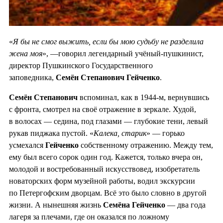
«
Я бы не смог выжить, если бы мою судьбу не разделила
жена моя
», —говорил легендарный учёный-пушкинист,
директор Пушкинского Государственного
заповедника,
Семён Степанович Г
е
йченко
.
Семён Степанович
вспоминал, как в 1944-м, вернувшись
с фронта, смотрел на своё отражение в зеркале. Худой,
в волосах — седина, под глазами — глубокие тени, левый
рукав пиджака пустой. «
Калека, старик
» — горько
усмехался
Гейченко
собственному отражению. Между тем,
ему был всего сорок один год. Кажется, только вчера он,
молодой и востребованный искусствовед, изобретатель
новаторских форм музейной работы, водил экскурсии
по Петергофским дворцам. Всё это было словно в другой
жизни. А нынешняя жизнь
Семёна Гейченко
— два года
лагеря за плечами, где он оказался по ложному