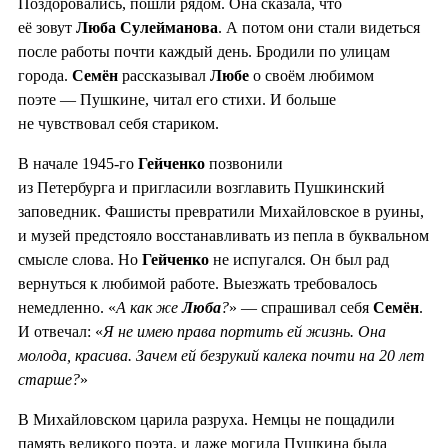
Поздоровались, пошли рядом. Она сказала, что
её зовут
Люба Сулейманова
. А потом они стали видеться
после работы почти каждый день. Бродили по улицам
города.
Семён
рассказывал
Любе
о своём любимом
поэте — Пушкине, читал его стихи. И больше
не чувствовал себя стариком.
В начале 1945-го
Гейченко
позвонили
из Петербурга и пригласили возглавить Пушкинский
заповедник. Фашисты превратили Михайловское в руины,
и музей предстояло восстанавливать из пепла в буквальном
смысле слова. Но
Гейченко
не испугался. Он был рад
вернуться к любимой работе. Выезжать требовалось
немедленно. «
А как же
Люба
?
» — спрашивал себя
Семён
.
И отвечал: «
Я не имею права портить ей жизнь. Она
молода, красива. Зачем ей безрукий калека почти на 20 лет
старше?
»
В Михайловском царила разруха. Немцы не пощадили
память великого поэта, и даже могила Пушкина была