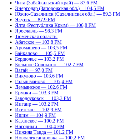
Чита (Забайкальский край) — 87,6 FM
Энергодар (Запорожская обл.) – 104,5 FM
Южно-Сахалинск (Сахалинская обл.) — 89,3 FM
Якутск — 87,9 FM
Ялта (Республика Крым) — 106,8 FM
Ярославль — 98,3 FM
Тюменская область:
Абатское — 103,8 FM
Аромашево — 103,5 FM
Байкалово — 105,5 FM
Бердюжье — 103,2 FM
Большое Сорокино — 102,7 FM
Вагай — 97,0 FM
Викулово — 103,6 FM
Голышманово — 105,4 FM
Демьянское — 102,6 FM
Ермаки — 103,3 FM
Заводоуковск — 103,3 FM
Ингаир — 103,2 FM
Исетское — 102,9 FM
Ишим — 104,9 FM
Казанское — 100,2 FM
Нагорный — 100,4 FM
Нижняя Тавда — 101,2 FM
Новоалександровка — 100,2 FM