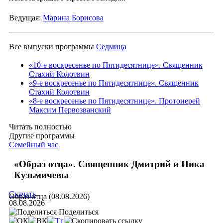
Ведущая:
Марина Борисова
Все выпуски программы
Седмица
«10-е воскресенье по Пятидесятнице». Священник
Стахий Колотвин
«9-е воскресенье по Пятидесятнице». Священник
Стахий Колотвин
«8-е воскресенье по Пятидесятнице». Протоиерей
Максим Первозванский
Читать полностью
Другие программы
Семейный час
«Образ отца». Священник Дмитрий и Ника
Кузьмичевы
Скачать
Образ отца (08.08.2026)
08.08.2026
Поделиться