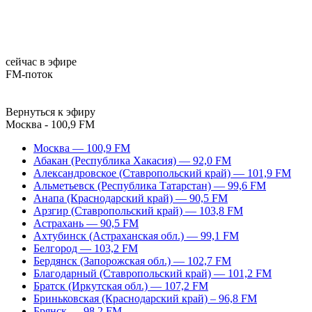
сейчас в эфире
FM-поток
Вернуться к эфиру
Москва - 100,9 FM
Москва — 100,9 FM
Абакан (Республика Хакасия) — 92,0 FM
Александровское (Ставропольский край) — 101,9 FM
Альметьевск (Республика Татарстан) — 99,6 FM
Анапа (Краснодарский край) — 90,5 FM
Арзгир (Ставропольский край) — 103,8 FM
Астрахань — 90,5 FM
Ахтубинск (Астраханская обл.) — 99,1 FM
Белгород — 103,2 FM
Бердянск (Запорожская обл.) — 102,7 FM
Благодарный (Ставропольский край) — 101,2 FM
Братск (Иркутская обл.) — 107,2 FM
Бриньковская (Краснодарский край) – 96,8 FM
Брянск — 98,2 FM