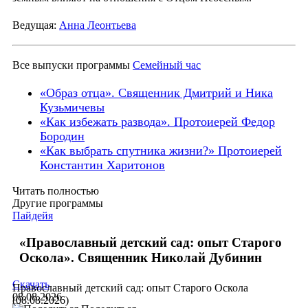
Ведущая:
Анна Леонтьева
Все выпуски программы
Семейный час
«Образ отца». Священник Дмитрий и Ника
Кузьмичевы
«Как избежать развода». Протоиерей Федор
Бородин
«Как выбрать спутника жизни?» Протоиерей
Константин Харитонов
Читать полностью
Другие программы
Пайдейя
«Православный детский сад: опыт Старого
Оскола». Священник Николай Дубинин
Скачать
Православный детский сад: опыт Старого Оскола
08.08.2026
(08.08.2026)