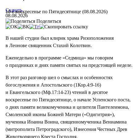
Скачать
10-е воскресенье по Пятидесятнице (08.08.2026)
08.08.2026
Поделиться
В нашей студии был клирик храма Ризоположения
в Леонове священник Стахий Колотвин.
Еженедельно в программе «Седмица» мы говорим
о праздниках и днях памяти святых на предстоящей неделе.
В этот раз разговор шел о смыслах и особенностях
богослужения и Апостольского (1Кор.4:9-16)
и Евангельского (Мф.17:14-23) чтений в десятое
воскресенье по Пятидесятнице, о начале Успенского поста,
о днях памяти великомученика и целителя Пантелеимона,
Смоленской иконы Божией Матери («Одигитрия»),
мученика Иоанна Воина, священномученика Вениамина
(митрополита Петроградского), Изнесения Честных Древ
Животворящего Креста Господня.