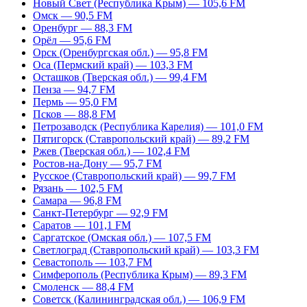
Новый Свет (Республика Крым) — 105,6 FM
Омск — 90,5 FM
Оренбург — 88,3 FM
Орёл — 95,6 FM
Орск (Оренбургская обл.) — 95,8 FM
Оса (Пермский край) — 103,3 FM
Осташков (Тверская обл.) — 99,4 FM
Пенза — 94,7 FM
Пермь — 95,0 FM
Псков — 88,8 FM
Петрозаводск (Республика Карелия) — 101,0 FM
Пятигорск (Ставропольский край) — 89,2 FM
Ржев (Тверская обл.) — 102,4 FM
Ростов-на-Дону — 95,7 FM
Русское (Ставропольский край) — 99,7 FM
Рязань — 102,5 FM
Самара — 96,8 FM
Санкт-Петербург — 92,9 FM
Саратов — 101,1 FM
Саргатское (Омская обл.) — 107,5 FM
Светлоград (Ставропольский край) — 103,3 FM
Севастополь — 103,7 FM
Симферополь (Республика Крым) — 89,3 FM
Смоленск — 88,4 FM
Советск (Калининградская обл.) — 106,9 FM