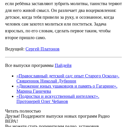
если ребёнка заставляют зубрить молитвы, таинства теряют
для него живой смысл. Он различает два воцерковления:
детское, когда тебя привели за руку, и осознанное, когда
человек сам захотел молиться или поститься. Задача
взрослых, по его словам, сделать первое таким, чтобы
второе пришло само.
Ведущий:
Сергей Платонов
Все выпуски программы
Пайдейя
«Православный детский сад: опыт Старого Оскола».
Священник Николай Дубинин
«Движение юных ушаковцев и память о Гагарине».
Марина Ганичева
«Подростки и искусственный интеллект».
Протоиерей Олег Чебанов
Читать полностью
Друзья! Поддержите выпуски новых программ Радио
ВЕРА!
Вы можете стать попечителем радио, установив