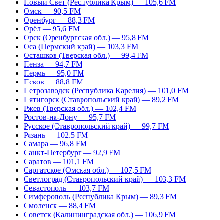
Новый Свет (Республика Крым) — 105,6 FM
Омск — 90,5 FM
Оренбург — 88,3 FM
Орёл — 95,6 FM
Орск (Оренбургская обл.) — 95,8 FM
Оса (Пермский край) — 103,3 FM
Осташков (Тверская обл.) — 99,4 FM
Пенза — 94,7 FM
Пермь — 95,0 FM
Псков — 88,8 FM
Петрозаводск (Республика Карелия) — 101,0 FM
Пятигорск (Ставропольский край) — 89,2 FM
Ржев (Тверская обл.) — 102,4 FM
Ростов-на-Дону — 95,7 FM
Русское (Ставропольский край) — 99,7 FM
Рязань — 102,5 FM
Самара — 96,8 FM
Санкт-Петербург — 92,9 FM
Саратов — 101,1 FM
Саргатское (Омская обл.) — 107,5 FM
Светлоград (Ставропольский край) — 103,3 FM
Севастополь — 103,7 FM
Симферополь (Республика Крым) — 89,3 FM
Смоленск — 88,4 FM
Советск (Калининградская обл.) — 106,9 FM