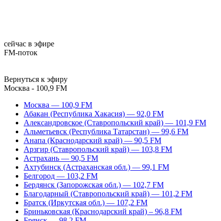
сейчас в эфире
FM-поток
Вернуться к эфиру
Москва - 100,9 FM
Москва — 100,9 FM
Абакан (Республика Хакасия) — 92,0 FM
Александровское (Ставропольский край) — 101,9 FM
Альметьевск (Республика Татарстан) — 99,6 FM
Анапа (Краснодарский край) — 90,5 FM
Арзгир (Ставропольский край) — 103,8 FM
Астрахань — 90,5 FM
Ахтубинск (Астраханская обл.) — 99,1 FM
Белгород — 103,2 FM
Бердянск (Запорожская обл.) — 102,7 FM
Благодарный (Ставропольский край) — 101,2 FM
Братск (Иркутская обл.) — 107,2 FM
Бриньковская (Краснодарский край) – 96,8 FM
Брянск — 98,2 FM