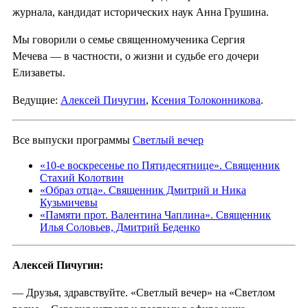
журнала, кандидат исторических наук Анна Грушина.
Мы говорили о семье священномученика Сергия
Мечева — в частности, о жизни и судьбе его дочери
Елизаветы.
Ведущие:
Алексей Пичугин
,
Ксения Толоконникова
.
Все выпуски программы
Светлый вечер
«10-е воскресенье по Пятидесятнице». Священник
Стахий Колотвин
«Образ отца». Священник Дмитрий и Ника
Кузьмичевы
«Памяти прот. Валентина Чаплина». Священник
Илья Соловьев, Дмитрий Беденко
Алексей Пичугин:
— Друзья, здравствуйте. «Светлый вечер» на «Светлом