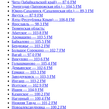
Чита (Забайкальский край) — 87,6 FM
Энергодар (Запорожская обл.) – 104,5 FM
Южно-Сахалинск (Сахалинская обл.) — 89,3 FM
Якутск — 87,9 FM
Ялта (Республика Крым) — 106,8 FM
Ярославль — 98,3 FM
Тюменская область:
Абатское — 103,8 FM
Аромашево — 103,5 FM
Байкалово — 105,5 FM
Бердюжье — 103,2 FM
Большое Сорокино — 102,7 FM
Вагай — 97,0 FM
Викулово — 103,6 FM
Голышманово — 105,4 FM
Демьянское — 102,6 FM
Ермаки — 103,3 FM
Заводоуковск — 103,3 FM
Ингаир — 103,2 FM
Исетское — 102,9 FM
Ишим — 104,9 FM
Казанское — 100,2 FM
Нагорный — 100,4 FM
Нижняя Тавда — 101,2 FM
Новоалександровка — 100,2 FM