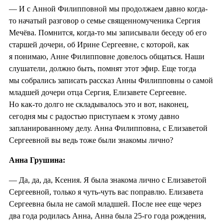
— И с Анной Филипповной мы продолжаем давно когда-
то начатый разговор о семье священномученика Сергия
Мечёва. Помнится, когда-то мы записывали беседу об его
старшей дочери, об Ирине Сергеевне, с которой, как
я понимаю, Анне Филипповне довелось общаться. Наши
слушатели, должно быть, помнят этот эфир. Еще тогда
мы собрались записать рассказ Анны Филипповны о самой
младшей дочери отца Сергия, Елизавете Сергеевне.
Но как-то долго не складывалось это и вот, наконец,
сегодня мы с радостью приступаем к этому давно
запланированному делу. Анна Филипповна, с Елизаветой
Сергеевной вы ведь тоже были знакомы лично?
Анна Грушина:
— Да, да, да, Ксения. Я была знакома лично с Елизаветой
Сергеевной, только я чуть-чуть вас поправлю. Елизавета
Сергеевна была не самой младшей. После нее еще через
два года родилась Анна, Анна была 25-го года рождения,