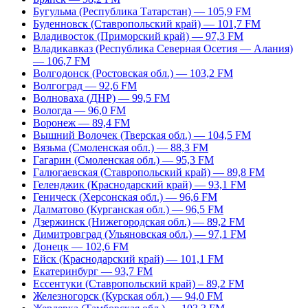
Бугульма (Республика Татарстан) — 105,9 FM
Буденновск (Ставропольский край) — 101,7 FM
Владивосток (Приморский край) — 97,3 FM
Владикавказ (Республика Северная Осетия — Алания)
— 106,7 FM
Волгодонск (Ростовская обл.) — 103,2 FM
Волгоград — 92,6 FM
Волноваха (ДНР) — 99,5 FM
Вологда — 96,0 FM
Воронеж — 89,4 FM
Вышний Волочек (Тверская обл.) — 104,5 FM
Вязьма (Смоленская обл.) — 88,3 FM
Гагарин (Смоленская обл.) — 95,3 FM
Галюгаевская (Ставропольский край) — 89,8 FM
Геленджик (Краснодарский край) — 93,1 FM
Геническ (Херсонская обл.) — 96,6 FM
Далматово (Курганская обл.) — 96,5 FM
Дзержинск (Нижегородская обл.) — 89,2 FM
Димитровград (Ульяновская обл.) — 97,1 FM
Донецк — 102,6 FM
Ейск (Краснодарский край) — 101,1 FM
Екатеринбург — 93,7 FM
Ессентуки (Ставропольский край) – 89,2 FM
Железногорск (Курская обл.) — 94,0 FM