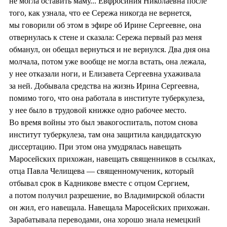
не могла оставить маму... Евфросиния Николаевна после
того, как узнала, что ее Сережа никогда не вернется,
мы говорили об этом в эфире об Ирине Сергеевне, она
отвернулась к стене и сказала: Сережа первый раз меня
обманул, он обещал вернуться и не вернулся. Два дня она
молчала, потом уже вообще не могла встать, она лежала,
у нее отказали ноги, и Елизавета Сергеевна ухаживала
за ней. Добывала средства на жизнь Ирина Сергеевна,
помимо того, что она работала в институте туберкулеза,
у нее было в трудовой книжке одно рабочее место.
Во время войны это был эвакогоспиталь, потом снова
институт туберкулеза, там она защитила кандидатскую
диссертацию. При этом она умудрялась навещать
Маросейских прихожан, навещать священников в ссылках,
отца Павла Челищева — священномученик, который
отбывал срок в Кадникове вместе с отцом Сергием,
а потом получил разрешение, во Владимирской области
он жил, его навещала. Навещала Маросейских прихожан.
Зарабатывала переводами, она хорошо знала немецкий