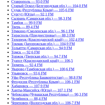
Ставрополь — 93,0 FM
Старый Оскол (Белгородская обл.) — 104,0 FM
Судак (Республика Крым) — 105,6 FM
Сургут (Югра) — 92,1 FM
Сызрань (Самарская обл.) — 98,3 FM
Тамбов — 99,9 FM
Тверь — 89,4 FM
Тёмкино (Смоленская обл.) — 96,1 FM
Тирасполь (Приднестровье) — 88,3 FM
Тихорецк (Краснодарский край) — 102,4 FM
Токмак (Запорожская обл.) — 104,9 FM
Тольятти (Самарская обл.) — 94,9 FM
Томск — 92,6 FM
Торжок (Тверская обл.) — 94,7 FM
Туапсе (Краснодарский край) — 106,5
Тюмень — 92,4 FM
Уварово (Тамбовская обл.) — 100,6 FM
Ульяновск — 93,6 FM
Уфа (Республика Башкортостан) — 98,8 FM
Феодосия (Республика Крым) — 106,1 FM
Хабаровск — 107,9 FM
Ханты-Мансийск (Югра) — 107,1 FM
Чебоксары (Чувашская Республика) — 90,3 FM
Челябинск — 88,4 FM
Череповец (Вологодская обл.) — 106,7 FM