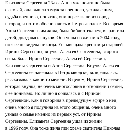
Елизавета Сергеевна 23-го. Анна уже почти не была
с семьей, она вышла замуж за военного, уехала с ним,
судьба военного, понятно, они переезжали из города
в город, и потом обосновались в Петрозаводске. Все время
Анна Сергеевна там жила, была библиотекарем, вырастила
детей, дождалась внуков. Она ушла из жизни в 2004 году,
но я ее не видела никогда. Ее навещала крестница старшей
Ирины Сергеевны, внучка Алексея Сергеевича, второго
сына. Была Ирина Сергеевна, Алексей Сергеевич,
Елизавета Сергеевна и Анна Сергеевна. Внучка Алексея
Сергеевича ее навещала в Петрозаводске, возвращалась,
рассказывала какие-то мелочи. В целом, Ирина Сергеевна,
которая внучка, не очень многословна в отношении семьи,
я ее понимаю. Но лично я общалась и с Ириной
Сергеевной. Как я говорила в предыдущем эфире о ней,
очень много я получила из этого общения, очень много
узнала о семье именно из первых уст, от Ирины
Сергеевны. Елизавета Сергеевна ушла из жизни
в 1996 году. Она тоже жила при храме святителя Николая