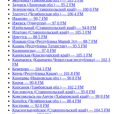
Жердевка (Тамбовская обл.) — 103,3 FM
Задонск (Липецкая обл.) — 95,2 FM
Зеленокумск (Ставропольский край) — 100,0 FM
Златоуст (Челябинская обл.) — 106,4 FM
Иваново — 99,7 FM
Ижевск (Удмуртия) — 97,0 FM
Изобильный (Ставропольский край) — 94,8 FM
Ипатово (Ставропольский край) — 105,3 FM
Иркутск — 88,5 FM
Йошкар-Ола (Республика Марий Эл) — 88,7 FM
Казань (Республика Татарстан) — 95,5 FM
Калининград — 97,0 FM
Каневская (Краснодарский край) — 105,1 FM
Карачаевск (Карачаево-Черкесская республика) — 102,3
FM
Кемерово — 104,3 FM
Керчь (Республика Крым) — 101,8 FM
Кинешма (Ивановская обл.) — 90,8 FM
Киров — 90,8 FM
Кирсанов (Тамбовская обл.) — 102,2 FM
Кисловодск (Ставропольский край) — 95,0 FM
Комсомольск-на-Амуре (Хабаровский край) — 99,9 FM
Копейск (Челябинская обл.) — 88,4 FM
Кострома — 92,0 FM
Красногвардейское (Ставропольский край) — 104,5 FM