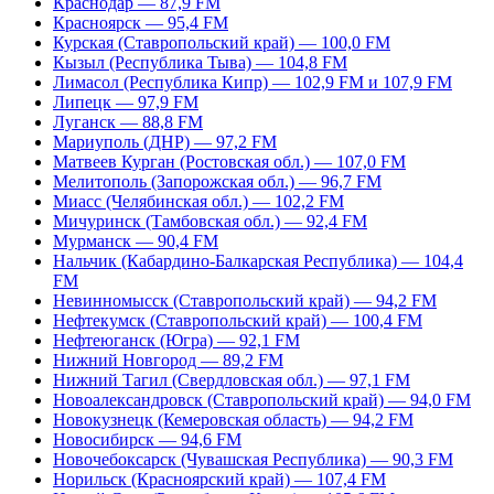
Краснодар — 87,9 FM
Красноярск — 95,4 FM
Курская (Ставропольский край) — 100,0 FM
Кызыл (Республика Тыва) — 104,8 FM
Лимасол (Республика Кипр) — 102,9 FM и 107,9 FM
Липецк — 97,9 FM
Луганск — 88,8 FM
Мариуполь (ДНР) — 97,2 FM
Матвеев Курган (Ростовская обл.) — 107,0 FM
Мелитополь (Запорожская обл.) — 96,7 FM
Миасс (Челябинская обл.) — 102,2 FM
Мичуринск (Тамбовская обл.) — 92,4 FM
Мурманск — 90,4 FM
Нальчик (Кабардино-Балкарская Республика) — 104,4
FM
Невинномысск (Ставропольский край) — 94,2 FM
Нефтекумск (Ставропольский край) — 100,4 FM
Нефтеюганск (Югра) — 92,1 FM
Нижний Новгород — 89,2 FM
Нижний Тагил (Свердловская обл.) — 97,1 FM
Новоалександровск (Ставропольский край) — 94,0 FM
Новокузнецк (Кемеровская область) — 94,2 FM
Новосибирск — 94,6 FM
Новочебоксарск (Чувашская Республика) — 90,3 FM
Норильск (Красноярский край) — 107,4 FM