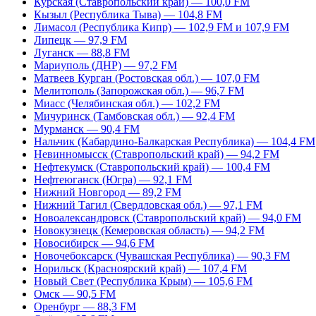
Курская (Ставропольский край) — 100,0 FM
Кызыл (Республика Тыва) — 104,8 FM
Лимасол (Республика Кипр) — 102,9 FM и 107,9 FM
Липецк — 97,9 FM
Луганск — 88,8 FM
Мариуполь (ДНР) — 97,2 FM
Матвеев Курган (Ростовская обл.) — 107,0 FM
Мелитополь (Запорожская обл.) — 96,7 FM
Миасс (Челябинская обл.) — 102,2 FM
Мичуринск (Тамбовская обл.) — 92,4 FM
Мурманск — 90,4 FM
Нальчик (Кабардино-Балкарская Республика) — 104,4 FM
Невинномысск (Ставропольский край) — 94,2 FM
Нефтекумск (Ставропольский край) — 100,4 FM
Нефтеюганск (Югра) — 92,1 FM
Нижний Новгород — 89,2 FM
Нижний Тагил (Свердловская обл.) — 97,1 FM
Новоалександровск (Ставропольский край) — 94,0 FM
Новокузнецк (Кемеровская область) — 94,2 FM
Новосибирск — 94,6 FM
Новочебоксарск (Чувашская Республика) — 90,3 FM
Норильск (Красноярский край) — 107,4 FM
Новый Свет (Республика Крым) — 105,6 FM
Омск — 90,5 FM
Оренбург — 88,3 FM