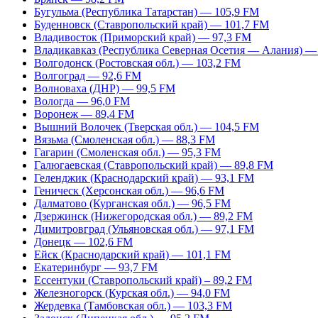
Бугульма (Республика Татарстан) — 105,9 FM
Буденновск (Ставропольский край) — 101,7 FM
Владивосток (Приморский край) — 97,3 FM
Владикавказ (Республика Северная Осетия — Алания) —
Волгодонск (Ростовская обл.) — 103,2 FM
Волгоград — 92,6 FM
Волноваха (ДНР) — 99,5 FM
Вологда — 96,0 FM
Воронеж — 89,4 FM
Вышний Волочек (Тверская обл.) — 104,5 FM
Вязьма (Смоленская обл.) — 88,3 FM
Гагарин (Смоленская обл.) — 95,3 FM
Галюгаевская (Ставропольский край) — 89,8 FM
Геленджик (Краснодарский край) — 93,1 FM
Геническ (Херсонская обл.) — 96,6 FM
Далматово (Курганская обл.) — 96,5 FM
Дзержинск (Нижегородская обл.) — 89,2 FM
Димитровград (Ульяновская обл.) — 97,1 FM
Донецк — 102,6 FM
Ейск (Краснодарский край) — 101,1 FM
Екатеринбург — 93,7 FM
Ессентуки (Ставропольский край) – 89,2 FM
Железногорск (Курская обл.) — 94,0 FM
Жердевка (Тамбовская обл.) — 103,3 FM