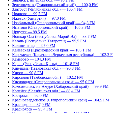
Задонск (Липецкая обл.) — 95,2 FM
Зеленокумск (Ставропольский край) — 100,0 FM
Златоуст (Челябинская обл.) — 106,4 FM
Иваново — 99,7 FM
Ижевск (Удмуртия) — 97,0 FM
Изобильный (Ставропольский край) — 94,8 FM
Ипатово (Ставропольский край) — 105,3 FM
Иркутск — 88,5 FM
Йошкар-Ола (Республика Марий Эл) — 88,7 FM
Казань (Республика Татарстан) — 95,5 FM
Калининград — 97,0 FM
Каневская (Краснодарский край) — 105,1 FM
Карачаевск (Карачаево-Черкесская республика) — 102,3 
Кемерово — 104,3 FM
Керчь (Республика Крым) — 101,8 FM
Кинешма (Ивановская обл.) — 90,8 FM
Киров — 90,8 FM
Кирсанов (Тамбовская обл.) — 102,2 FM
Кисловодск (Ставропольский край) — 95,0 FM
Комсомольск-на-Амуре (Хабаровский край) — 99,9 FM
Копейск (Челябинская обл.) — 88,4 FM
Кострома — 92,0 FM
Красногвардейское (Ставропольский край) — 104,5 FM
Краснодар — 87,9 FM
Красноярск — 95,4 FM