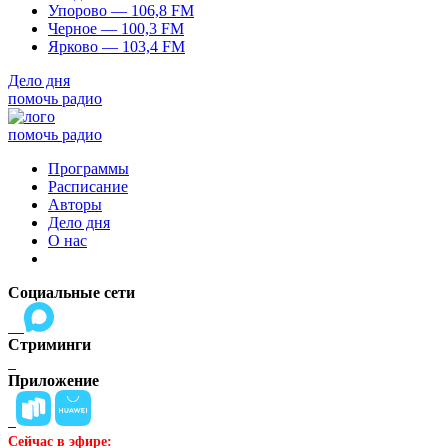
Упорово — 106,8 FM
Черное — 100,3 FM
Ярково — 103,4 FM
Дело дня
помочь радио
помочь радио
Программы
Расписание
Авторы
Дело дня
О нас
Социальные сети
Стриминги
Приложение
Сейчас в эфире: