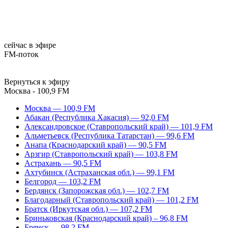
сейчас в эфире
FM-поток
Вернуться к эфиру
Москва - 100,9 FM
Москва — 100,9 FM
Абакан (Республика Хакасия) — 92,0 FM
Александровское (Ставропольский край) — 101,9 FM
Альметьевск (Республика Татарстан) — 99,6 FM
Анапа (Краснодарский край) — 90,5 FM
Арзгир (Ставропольский край) — 103,8 FM
Астрахань — 90,5 FM
Ахтубинск (Астраханская обл.) — 99,1 FM
Белгород — 103,2 FM
Бердянск (Запорожская обл.) — 102,7 FM
Благодарный (Ставропольский край) — 101,2 FM
Братск (Иркутская обл.) — 107,2 FM
Бриньковская (Краснодарский край) – 96,8 FM
Брянск — 98,2 FM