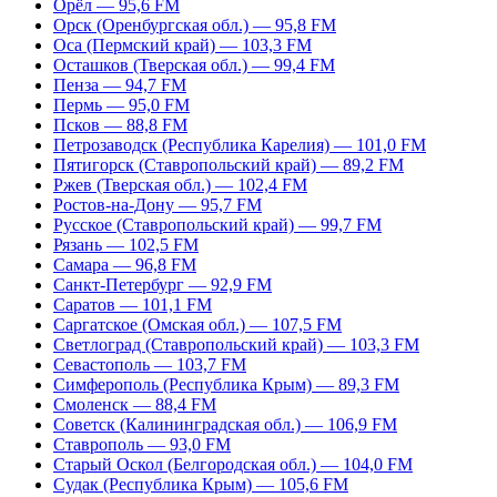
Орёл — 95,6 FM
Орск (Оренбургская обл.) — 95,8 FM
Оса (Пермский край) — 103,3 FM
Осташков (Тверская обл.) — 99,4 FM
Пенза — 94,7 FM
Пермь — 95,0 FM
Псков — 88,8 FM
Петрозаводск (Республика Карелия) — 101,0 FM
Пятигорск (Ставропольский край) — 89,2 FM
Ржев (Тверская обл.) — 102,4 FM
Ростов-на-Дону — 95,7 FM
Русское (Ставропольский край) — 99,7 FM
Рязань — 102,5 FM
Самара — 96,8 FM
Санкт-Петербург — 92,9 FM
Саратов — 101,1 FM
Саргатское (Омская обл.) — 107,5 FM
Светлоград (Ставропольский край) — 103,3 FM
Севастополь — 103,7 FM
Симферополь (Республика Крым) — 89,3 FM
Смоленск — 88,4 FM
Советск (Калининградская обл.) — 106,9 FM
Ставрополь — 93,0 FM
Старый Оскол (Белгородская обл.) — 104,0 FM
Судак (Республика Крым) — 105,6 FM