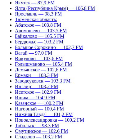
Якутск — 87,9 FM
Ялта (Республика Крым) — 106,8 FM
Ярославль — 98,3 FM
Тюменская область:
Абатское — 103,8 FM
Аромашево — 103,5 FM
Байкалово — 105,5 FM
Бердюжье — 103,2 FM
Большое Сорокино — 102,7 FM
Вагай — 97,0 FM
Викулово — 103,6 FM
Голышманово — 105,4 FM
Демьянское — 102,6 FM
Ермаки — 103,3 FM
Заводоуковск — 103,3 FM
Ингаир — 103,2 FM
Исетское — 102,9 FM
Ишим — 104,9 FM
Казанское — 100,2 FM
Нагорный — 100,4 FM
Нижняя Тавда — 101,2 FM
Новоалександровка — 100,2 FM
Тобольск — 98,3 FM
Омутинское — 102,6 FM
Сладково — 103,2 FM