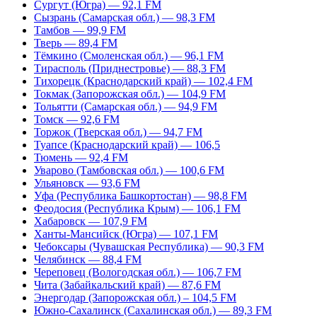
Сургут (Югра) — 92,1 FM
Сызрань (Самарская обл.) — 98,3 FM
Тамбов — 99,9 FM
Тверь — 89,4 FM
Тёмкино (Смоленская обл.) — 96,1 FM
Тирасполь (Приднестровье) — 88,3 FM
Тихорецк (Краснодарский край) — 102,4 FM
Токмак (Запорожская обл.) — 104,9 FM
Тольятти (Самарская обл.) — 94,9 FM
Томск — 92,6 FM
Торжок (Тверская обл.) — 94,7 FM
Туапсе (Краснодарский край) — 106,5
Тюмень — 92,4 FM
Уварово (Тамбовская обл.) — 100,6 FM
Ульяновск — 93,6 FM
Уфа (Республика Башкортостан) — 98,8 FM
Феодосия (Республика Крым) — 106,1 FM
Хабаровск — 107,9 FM
Ханты-Мансийск (Югра) — 107,1 FM
Чебоксары (Чувашская Республика) — 90,3 FM
Челябинск — 88,4 FM
Череповец (Вологодская обл.) — 106,7 FM
Чита (Забайкальский край) — 87,6 FM
Энергодар (Запорожская обл.) – 104,5 FM
Южно-Сахалинск (Сахалинская обл.) — 89,3 FM