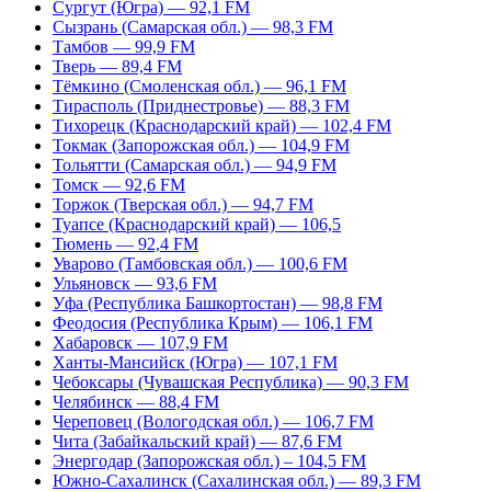
Сургут (Югра) — 92,1 FM
Сызрань (Самарская обл.) — 98,3 FM
Тамбов — 99,9 FM
Тверь — 89,4 FM
Тёмкино (Смоленская обл.) — 96,1 FM
Тирасполь (Приднестровье) — 88,3 FM
Тихорецк (Краснодарский край) — 102,4 FM
Токмак (Запорожская обл.) — 104,9 FM
Тольятти (Самарская обл.) — 94,9 FM
Томск — 92,6 FM
Торжок (Тверская обл.) — 94,7 FM
Туапсе (Краснодарский край) — 106,5
Тюмень — 92,4 FM
Уварово (Тамбовская обл.) — 100,6 FM
Ульяновск — 93,6 FM
Уфа (Республика Башкортостан) — 98,8 FM
Феодосия (Республика Крым) — 106,1 FM
Хабаровск — 107,9 FM
Ханты-Мансийск (Югра) — 107,1 FM
Чебоксары (Чувашская Республика) — 90,3 FM
Челябинск — 88,4 FM
Череповец (Вологодская обл.) — 106,7 FM
Чита (Забайкальский край) — 87,6 FM
Энергодар (Запорожская обл.) – 104,5 FM
Южно-Сахалинск (Сахалинская обл.) — 89,3 FM