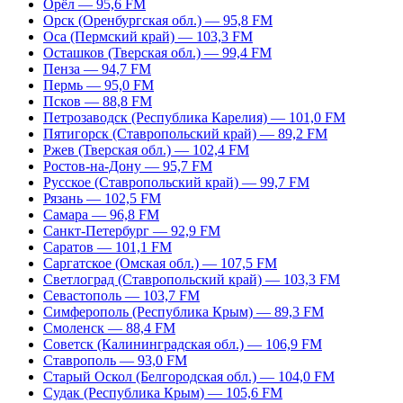
Орёл — 95,6 FM
Орск (Оренбургская обл.) — 95,8 FM
Оса (Пермский край) — 103,3 FM
Осташков (Тверская обл.) — 99,4 FM
Пенза — 94,7 FM
Пермь — 95,0 FM
Псков — 88,8 FM
Петрозаводск (Республика Карелия) — 101,0 FM
Пятигорск (Ставропольский край) — 89,2 FM
Ржев (Тверская обл.) — 102,4 FM
Ростов-на-Дону — 95,7 FM
Русское (Ставропольский край) — 99,7 FM
Рязань — 102,5 FM
Самара — 96,8 FM
Санкт-Петербург — 92,9 FM
Саратов — 101,1 FM
Саргатское (Омская обл.) — 107,5 FM
Светлоград (Ставропольский край) — 103,3 FM
Севастополь — 103,7 FM
Симферополь (Республика Крым) — 89,3 FM
Смоленск — 88,4 FM
Советск (Калининградская обл.) — 106,9 FM
Ставрополь — 93,0 FM
Старый Оскол (Белгородская обл.) — 104,0 FM
Судак (Республика Крым) — 105,6 FM