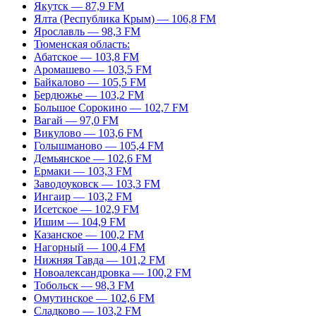
Якутск — 87,9 FM
Ялта (Республика Крым) — 106,8 FM
Ярославль — 98,3 FM
Тюменская область:
Абатское — 103,8 FM
Аромашево — 103,5 FM
Байкалово — 105,5 FM
Бердюжье — 103,2 FM
Большое Сорокино — 102,7 FM
Вагай — 97,0 FM
Викулово — 103,6 FM
Голышманово — 105,4 FM
Демьянское — 102,6 FM
Ермаки — 103,3 FM
Заводоуковск — 103,3 FM
Ингаир — 103,2 FM
Исетское — 102,9 FM
Ишим — 104,9 FM
Казанское — 100,2 FM
Нагорный — 100,4 FM
Нижняя Тавда — 101,2 FM
Новоалександровка — 100,2 FM
Тобольск — 98,3 FM
Омутинское — 102,6 FM
Сладково — 103,2 FM