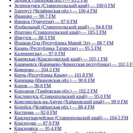
Задонск (Липецкая обл.) — 95,2 FM
Зеленокумск (Ставропольский край) — 100,0 FM
Златоуст (Челябинская обл.) — 106,4 FM
Иваново — 99,7 FM
Ижевск (Удмуртия) — 97,0 FM
Изобильный (Ставропольский край) — 94,8 FM
Ипатово (Ставропольский край) — 105,3 FM
Иркутск — 88,5 FM
Йошкар-Ола (Республика Марий Эл) — 88,7 FM
Казань (Республика Татарстан) — 95,5 FM
Калининград — 97,0 FM
Каневская (Краснодарский край) — 105,1 FM
Карачаевск (Карачаево-Черкесская республика) — 102,3 
Кемерово — 104,3 FM
Керчь (Республика Крым) — 101,8 FM
Кинешма (Ивановская обл.) — 90,8 FM
Киров — 90,8 FM
Кирсанов (Тамбовская обл.) — 102,2 FM
Кисловодск (Ставропольский край) — 95,0 FM
Комсомольск-на-Амуре (Хабаровский край) — 99,9 FM
Копейск (Челябинская обл.) — 88,4 FM
Кострома — 92,0 FM
Красногвардейское (Ставропольский край) — 104,5 FM
Краснодар — 87,9 FM
Красноярск — 95,4 FM