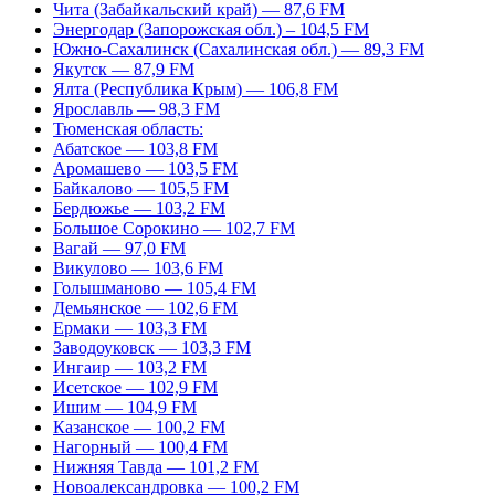
Чита (Забайкальский край) — 87,6 FM
Энергодар (Запорожская обл.) – 104,5 FM
Южно-Сахалинск (Сахалинская обл.) — 89,3 FM
Якутск — 87,9 FM
Ялта (Республика Крым) — 106,8 FM
Ярославль — 98,3 FM
Тюменская область:
Абатское — 103,8 FM
Аромашево — 103,5 FM
Байкалово — 105,5 FM
Бердюжье — 103,2 FM
Большое Сорокино — 102,7 FM
Вагай — 97,0 FM
Викулово — 103,6 FM
Голышманово — 105,4 FM
Демьянское — 102,6 FM
Ермаки — 103,3 FM
Заводоуковск — 103,3 FM
Ингаир — 103,2 FM
Исетское — 102,9 FM
Ишим — 104,9 FM
Казанское — 100,2 FM
Нагорный — 100,4 FM
Нижняя Тавда — 101,2 FM
Новоалександровка — 100,2 FM