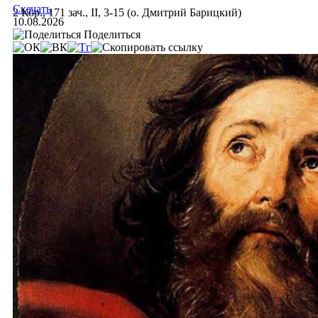
Скачать
2 Кор., 171 зач., II, 3-15 (о. Дмитрий Барицкий)
10.08.2026
Поделиться