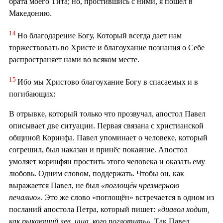
брата моего Тита; но, простившись с ними, я пошел в
Македонию.
14
Но благодарение Богу, Который всегда дает нам
торжествовать во Христе и благоухание познания о Себе
распространяет нами во всяком месте.
15
Ибо мы Христово благоухание Богу в спасаемых и в
погибающих:
В отрывке, который только что прозвучал, апостол Павел
описывает две ситуации. Первая связана с христианской
общиной Коринфа. Павел упоминает о человеке, который
согрешил, был наказан и принёс покаяние. Апостол
умоляет коринфян простить этого человека и оказать ему
любовь. Одним словом, поддержать. Чтобы он, как
выражается Павел, не был
«поглощён чрезмерною
печалью»
. Это же слово «поглощён» встречается в одном из
посланий апостола Петра, который пишет:
«диавол ходит,
как рыкающий лев, ища, кого поглотить»
. Так Павел