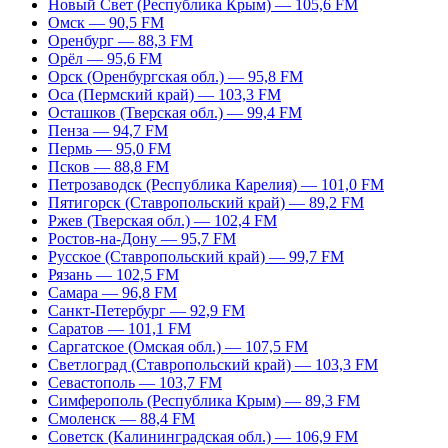
Новый Свет (Республика Крым) — 105,6 FM
Омск — 90,5 FM
Оренбург — 88,3 FM
Орёл — 95,6 FM
Орск (Оренбургская обл.) — 95,8 FM
Оса (Пермский край) — 103,3 FM
Осташков (Тверская обл.) — 99,4 FM
Пенза — 94,7 FM
Пермь — 95,0 FM
Псков — 88,8 FM
Петрозаводск (Республика Карелия) — 101,0 FM
Пятигорск (Ставропольский край) — 89,2 FM
Ржев (Тверская обл.) — 102,4 FM
Ростов-на-Дону — 95,7 FM
Русское (Ставропольский край) — 99,7 FM
Рязань — 102,5 FM
Самара — 96,8 FM
Санкт-Петербург — 92,9 FM
Саратов — 101,1 FM
Саргатское (Омская обл.) — 107,5 FM
Светлоград (Ставропольский край) — 103,3 FM
Севастополь — 103,7 FM
Симферополь (Республика Крым) — 89,3 FM
Смоленск — 88,4 FM
Советск (Калининградская обл.) — 106,9 FM