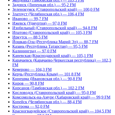
Жердевка (Тамбовская обл.) — 103,3 FM
Задонск (Липецкая обл.) — 95,2 FM
Зеленокумск (Ставропольский край) — 100,0 FM
Златоуст (Челябинская обл.) — 106,4 FM
Иваново — 99,7 FM
Ижевск (Удмуртия) — 97,0 FM
Изобильный (Ставропольский край) — 94,8 FM
Ипатово (Ставропольский край) — 105,3 FM
Иркутск — 88,5 FM
Йошкар-Ола (Республика Марий Эл) — 88,7 FM
Казань (Республика Татарстан) — 95,5 FM
Калининград — 97,0 FM
Каневская (Краснодарский край) — 105,1 FM
Карачаевск (Карачаево-Черкесская республика) — 102,3
FM
Кемерово — 104,3 FM
Керчь (Республика Крым) — 101,8 FM
Кинешма (Ивановская обл.) — 90,8 FM
Киров — 90,8 FM
Кирсанов (Тамбовская обл.) — 102,2 FM
Кисловодск (Ставропольский край) — 95,0 FM
Комсомольск-на-Амуре (Хабаровский край) — 99,9 FM
Копейск (Челябинская обл.) — 88,4 FM
Кострома — 92,0 FM
Красногвардейское (Ставропольский край) — 104,5 FM