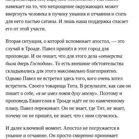
намекает на то, что непрощение окружающих может
ввергнуть человека в пучину уныния и отчаяния и стать
для него пастью сатаны. И лишь наша поддержка спасает
его от этой участи.
Вторая ситуация, о которой вспоминает апостол, — это
случай в Троаде. Павел пришёл в этот город для
проповеди. И он пишет, что для этого дела
«отверста
была дверь Господом»
. То есть внешние обстоятельства
складывались для этого максимально благоприятно.
Однако Павел не встретил здесь того, кого очень хотел
встретить. Своего товарища Тита. В результате, как сам он
пишет о себе,
«я не имел покоя духу моему»
. Поэтому и
проповедь Евангелия в Троаде идёт не по намеченному
плану. Павел переживает. Он не знает, где Тит, не знает,
почему он не пришёл, не знает, что с ним случилось.
И далее ключевой момент. Апостол не погружается в
уныние и отчаяние. Он просто смиренно принимает