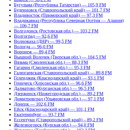
Бугульма (Республика Татарстан) — 105,9 FM
Буденновск (Ставропольский край) — 101,7 FM
Владивосток (Приморский край) — 97,3 FM
Владикавказ (Республика Северная Осетия — Алания)
— 106,7 FM
Волгодонск (Ростовская обл.) — 103,2 FM
Волгоград — 92,6 FM
Волноваха (ДНР) — 99,5 FM
Вологда — 96,0 FM
Воронеж — 89,4 FM
Вышний Волочек (Тверская обл.) — 104,5 FM
Вязьма (Смоленская обл.) — 88,3 FM
Гагарин (Смоленская обл.) — 95,3 FM
Галюгаевская (Ставропольский край) — 89,8 FM
Геленджик (Краснодарский край) — 93,1 FM
Геническ (Херсонская обл.) — 96,6 FM
Далматово (Курганская обл.) — 96,5 FM
Дзержинск (Нижегородская обл.) — 89,2 FM
Димитровград (Ульяновская обл.) — 97,1 FM
Донецк — 102,6 FM
Ейск (Краснодарский край) — 101,1 FM
Екатеринбург — 93,7 FM
Ессентуки (Ставропольский край) – 89,2 FM
Железногорск (Курская обл.) — 94,0 FM