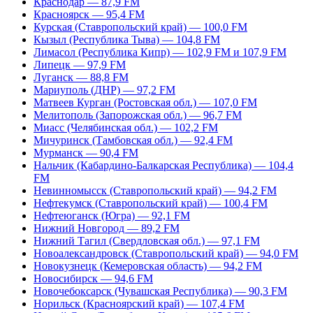
Краснодар — 87,9 FM
Красноярск — 95,4 FM
Курская (Ставропольский край) — 100,0 FM
Кызыл (Республика Тыва) — 104,8 FM
Лимасол (Республика Кипр) — 102,9 FM и 107,9 FM
Липецк — 97,9 FM
Луганск — 88,8 FM
Мариуполь (ДНР) — 97,2 FM
Матвеев Курган (Ростовская обл.) — 107,0 FM
Мелитополь (Запорожская обл.) — 96,7 FM
Миасс (Челябинская обл.) — 102,2 FM
Мичуринск (Тамбовская обл.) — 92,4 FM
Мурманск — 90,4 FM
Нальчик (Кабардино-Балкарская Республика) — 104,4
FM
Невинномысск (Ставропольский край) — 94,2 FM
Нефтекумск (Ставропольский край) — 100,4 FM
Нефтеюганск (Югра) — 92,1 FM
Нижний Новгород — 89,2 FM
Нижний Тагил (Свердловская обл.) — 97,1 FM
Новоалександровск (Ставропольский край) — 94,0 FM
Новокузнецк (Кемеровская область) — 94,2 FM
Новосибирск — 94,6 FM
Новочебоксарск (Чувашская Республика) — 90,3 FM
Норильск (Красноярский край) — 107,4 FM