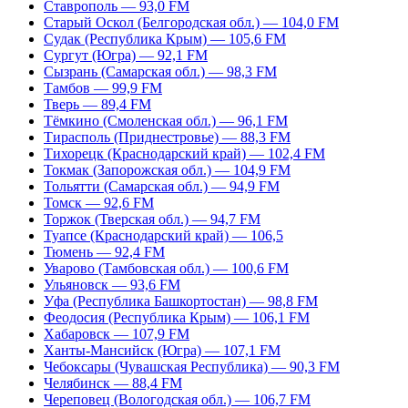
Ставрополь — 93,0 FM
Старый Оскол (Белгородская обл.) — 104,0 FM
Судак (Республика Крым) — 105,6 FM
Сургут (Югра) — 92,1 FM
Сызрань (Самарская обл.) — 98,3 FM
Тамбов — 99,9 FM
Тверь — 89,4 FM
Тёмкино (Смоленская обл.) — 96,1 FM
Тирасполь (Приднестровье) — 88,3 FM
Тихорецк (Краснодарский край) — 102,4 FM
Токмак (Запорожская обл.) — 104,9 FM
Тольятти (Самарская обл.) — 94,9 FM
Томск — 92,6 FM
Торжок (Тверская обл.) — 94,7 FM
Туапсе (Краснодарский край) — 106,5
Тюмень — 92,4 FM
Уварово (Тамбовская обл.) — 100,6 FM
Ульяновск — 93,6 FM
Уфа (Республика Башкортостан) — 98,8 FM
Феодосия (Республика Крым) — 106,1 FM
Хабаровск — 107,9 FM
Ханты-Мансийск (Югра) — 107,1 FM
Чебоксары (Чувашская Республика) — 90,3 FM
Челябинск — 88,4 FM
Череповец (Вологодская обл.) — 106,7 FM