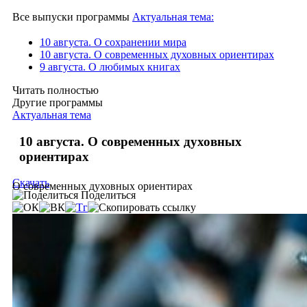
Все выпуски программы
Актуальная тема:
10 августа. О сохранении мира
10 августа. О современных духовных ориентирах
9 августа. О любимых книгах
Читать полностью
Другие программы
Актуальная тема
10 августа. О современных духовных
ориентирах
Скачать
О современных духовных ориентирах
Поделиться