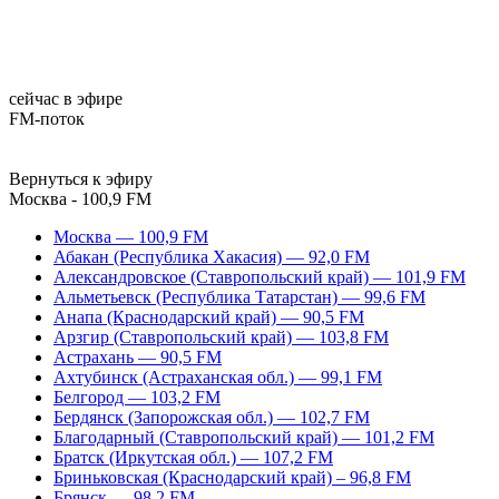
сейчас в эфире
FM-поток
Вернуться к эфиру
Москва - 100,9 FM
Москва — 100,9 FM
Абакан (Республика Хакасия) — 92,0 FM
Александровское (Ставропольский край) — 101,9 FM
Альметьевск (Республика Татарстан) — 99,6 FM
Анапа (Краснодарский край) — 90,5 FM
Арзгир (Ставропольский край) — 103,8 FM
Астрахань — 90,5 FM
Ахтубинск (Астраханская обл.) — 99,1 FM
Белгород — 103,2 FM
Бердянск (Запорожская обл.) — 102,7 FM
Благодарный (Ставропольский край) — 101,2 FM
Братск (Иркутская обл.) — 107,2 FM
Бриньковская (Краснодарский край) – 96,8 FM
Брянск — 98,2 FM