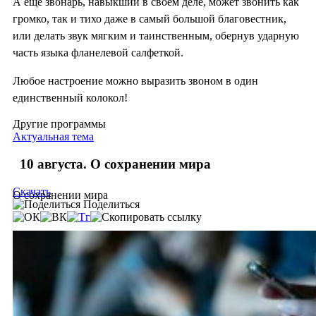
А еще звонарь, навыкший в своем деле, может звонить как
громко, так и тихо даже в самый большой благовестник,
или делать звук мягким и таинственным, обернув ударную
часть языка фланелевой салфеткой.
Любое настроение можно выразить звоном в один
единственный колокол!
Другие программы
Актуальная тема
10 августа. О сохранении мира
Скачать
О сохранении мира
Поделиться