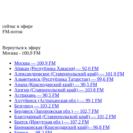
сейчас в эфире
FM-поток
Вернуться к эфиру
Москва - 100,9 FM
Москва — 100,9 FM
Абакан (Республика Хакасия) — 92,0 FM
Александровское (Ставропольский край) — 101,9 FM
Альметьевск (Республика Татарстан) — 99,6 FM
Анапа (Краснодарский край) — 90,5 FM
Арзгир (Ставропольский край) — 103,8 FM
Астрахань — 90,5 FM
Ахтубинск (Астраханская обл.) — 99,1 FM
Белгород — 103,2 FM
Бердянск (Запорожская обл.) — 102,7 FM
Благодарный (Ставропольский край) — 101,2 FM
Братск (Иркутская обл.) — 107,2 FM
Бриньковская (Краснодарский край) – 96,8 FM
Брянск — 98,2 FM