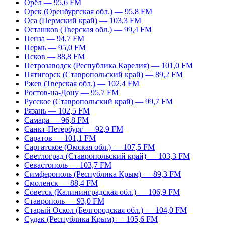
Орёл — 95,6 FM
Орск (Оренбургская обл.) — 95,8 FM
Оса (Пермский край) — 103,3 FM
Осташков (Тверская обл.) — 99,4 FM
Пенза — 94,7 FM
Пермь — 95,0 FM
Псков — 88,8 FM
Петрозаводск (Республика Карелия) — 101,0 FM
Пятигорск (Ставропольский край) — 89,2 FM
Ржев (Тверская обл.) — 102,4 FM
Ростов-на-Дону — 95,7 FM
Русское (Ставропольский край) — 99,7 FM
Рязань — 102,5 FM
Самара — 96,8 FM
Санкт-Петербург — 92,9 FM
Саратов — 101,1 FM
Саргатское (Омская обл.) — 107,5 FM
Светлоград (Ставропольский край) — 103,3 FM
Севастополь — 103,7 FM
Симферополь (Республика Крым) — 89,3 FM
Смоленск — 88,4 FM
Советск (Калининградская обл.) — 106,9 FM
Ставрополь — 93,0 FM
Старый Оскол (Белгородская обл.) — 104,0 FM
Судак (Республика Крым) — 105,6 FM