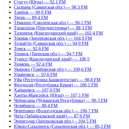
Сургут (Югра) — 92,1 FM
Сызрань (Самарская обл.) — 98,3 FM
Тамбов — 99,9 FM
Тверь — 89,4 FM
Тёмкино (Смоленская обл.) — 96,1 FM
Тирасполь (Приднестровье) — 88,3 FM
Тихорецк (Краснодарский край) — 102,4 FM
Токмак (Запорожская обл.) — 104,9 FM
Тольятти (Самарская обл.) — 94,9 FM
Томск — 92,6 FM
Торжок (Тверская обл.) — 94,7 FM
Туапсе (Краснодарский край) — 106,5
Тюмень — 92,4 FM
Уварово (Тамбовская обл.) — 100,6 FM
Ульяновск — 93,6 FM
Уфа (Республика Башкортостан) — 98,8 FM
Феодосия (Республика Крым) — 106,1 FM
Хабаровск — 107,9 FM
Ханты-Мансийск (Югра) — 107,1 FM
Чебоксары (Чувашская Республика) — 90,3 FM
Челябинск — 88,4 FM
Череповец (Вологодская обл.) — 106,7 FM
Чита (Забайкальский край) — 87,6 FM
Энергодар (Запорожская обл.) – 104,5 FM
Южно-Сахалинск (Сахалинская обл.) — 89,3 FM