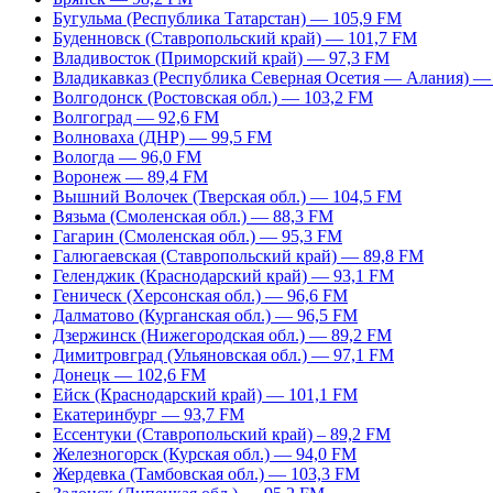
Бугульма (Республика Татарстан) — 105,9 FM
Буденновск (Ставропольский край) — 101,7 FM
Владивосток (Приморский край) — 97,3 FM
Владикавказ (Республика Северная Осетия — Алания) —
Волгодонск (Ростовская обл.) — 103,2 FM
Волгоград — 92,6 FM
Волноваха (ДНР) — 99,5 FM
Вологда — 96,0 FM
Воронеж — 89,4 FM
Вышний Волочек (Тверская обл.) — 104,5 FM
Вязьма (Смоленская обл.) — 88,3 FM
Гагарин (Смоленская обл.) — 95,3 FM
Галюгаевская (Ставропольский край) — 89,8 FM
Геленджик (Краснодарский край) — 93,1 FM
Геническ (Херсонская обл.) — 96,6 FM
Далматово (Курганская обл.) — 96,5 FM
Дзержинск (Нижегородская обл.) — 89,2 FM
Димитровград (Ульяновская обл.) — 97,1 FM
Донецк — 102,6 FM
Ейск (Краснодарский край) — 101,1 FM
Екатеринбург — 93,7 FM
Ессентуки (Ставропольский край) – 89,2 FM
Железногорск (Курская обл.) — 94,0 FM
Жердевка (Тамбовская обл.) — 103,3 FM