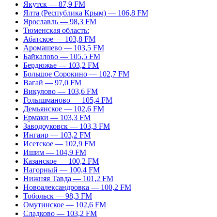
Якутск — 87,9 FM
Ялта (Республика Крым) — 106,8 FM
Ярославль — 98,3 FM
Тюменская область:
Абатское — 103,8 FM
Аромашево — 103,5 FM
Байкалово — 105,5 FM
Бердюжье — 103,2 FM
Большое Сорокино — 102,7 FM
Вагай — 97,0 FM
Викулово — 103,6 FM
Голышманово — 105,4 FM
Демьянское — 102,6 FM
Ермаки — 103,3 FM
Заводоуковск — 103,3 FM
Ингаир — 103,2 FM
Исетское — 102,9 FM
Ишим — 104,9 FM
Казанское — 100,2 FM
Нагорный — 100,4 FM
Нижняя Тавда — 101,2 FM
Новоалександровка — 100,2 FM
Тобольск — 98,3 FM
Омутинское — 102,6 FM
Сладково — 103,2 FM