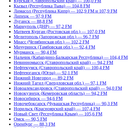
Курская (Ставропольский край) — 100,0 FM
Кызыл (Республика Тыва) — 104,8 FM
Лимасол (Республика Кипр) — 102,9 FM и 107,9 FM
Липецк — 97,9 FM
Луганск — 88,8 FM
Мариуполь (ДНР) — 97,2 FM
Матвеев Курган (Ростовская обл.) — 107,0 FM
Мелитополь (Запорожская обл.) — 96,7 FM
Миасс (Челябинская обл.) — 102,2 FM
Мичуринск (Тамбовская обл.) — 92,4 FM
Мурманск — 90,4 FM
Нальчик (Кабардино-Балкарская Республика) — 104,4 FM
Невинномысск (Ставропольский край) — 94,2 FM
Нефтекумск (Ставропольский край) — 100,4 FM
Нефтеюганск (Югра) — 92,1 FM
Нижний Новгород — 89,2 FM
Нижний Тагил (Свердловская обл.) — 97,1 FM
Новоалександровск (Ставропольский край) — 94,0 FM
Новокузнецк (Кемеровская область) — 94,2 FM
Новосибирск — 94,6 FM
Новочебоксарск (Чувашская Республика) — 90,3 FM
Норильск (Красноярский край) — 107,4 FM
Новый Свет (Республика Крым) — 105,6 FM
Омск — 90,5 FM
Оренбург — 88,3 FM