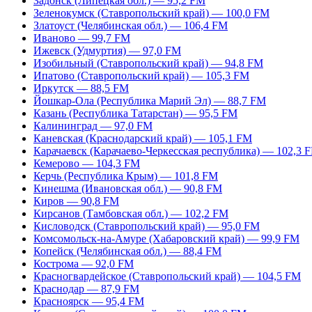
Задонск (Липецкая обл.) — 95,2 FM
Зеленокумск (Ставропольский край) — 100,0 FM
Златоуст (Челябинская обл.) — 106,4 FM
Иваново — 99,7 FM
Ижевск (Удмуртия) — 97,0 FM
Изобильный (Ставропольский край) — 94,8 FM
Ипатово (Ставропольский край) — 105,3 FM
Иркутск — 88,5 FM
Йошкар-Ола (Республика Марий Эл) — 88,7 FM
Казань (Республика Татарстан) — 95,5 FM
Калининград — 97,0 FM
Каневская (Краснодарский край) — 105,1 FM
Карачаевск (Карачаево-Черкесская республика) — 102,3 
Кемерово — 104,3 FM
Керчь (Республика Крым) — 101,8 FM
Кинешма (Ивановская обл.) — 90,8 FM
Киров — 90,8 FM
Кирсанов (Тамбовская обл.) — 102,2 FM
Кисловодск (Ставропольский край) — 95,0 FM
Комсомольск-на-Амуре (Хабаровский край) — 99,9 FM
Копейск (Челябинская обл.) — 88,4 FM
Кострома — 92,0 FM
Красногвардейское (Ставропольский край) — 104,5 FM
Краснодар — 87,9 FM
Красноярск — 95,4 FM