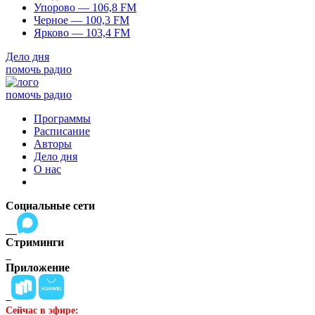
Упорово — 106,8 FM
Черное — 100,3 FM
Ярково — 103,4 FM
Дело дня
помочь радио
помочь радио
Программы
Расписание
Авторы
Дело дня
О нас
Социальные сети
Стриминги
Приложение
Сейчас в эфире: