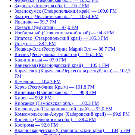
Жердевка (Тамбовская обл.) — 103,3 FM
Задонск (Липецкая обл.) — 95,2 FM
Зеленокумск (Ставропольский край) — 100,0 FM
Златоуст (Челябинская обл.) — 106,4 FM
Иваново — 99,7 FM
Ижевск (Удмуртия) — 97,0 FM
Изобильный (Ставропольский край) — 94,8 FM
Ипатово (Ставропольский край) — 105,3 FM
Иркутск — 88,5 FM
Йошкар-Ола (Республика Марий Эл) — 88,7 FM
Казань (Республика Татарстан) — 95,5 FM
Калининград — 97,0 FM
Каневская (Краснодарский край) — 105,1 FM
Карачаевск (Карачаево-Черкесская республика) — 102,3
FM
Кемерово — 104,3 FM
Керчь (Республика Крым) — 101,8 FM
Кинешма (Ивановская обл.) — 90,8 FM
Киров — 90,8 FM
Кирсанов (Тамбовская обл.) — 102,2 FM
Кисловодск (Ставропольский край) — 95,0 FM
Комсомольск-на-Амуре (Хабаровский край) — 99,9 FM
Копейск (Челябинская обл.) — 88,4 FM
Кострома — 92,0 FM
Красногвардейское (Ставропольский край) — 104,5 FM