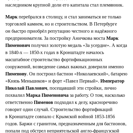
наследником крупной доли его капитала стал племянник.
Марк
перебрался в столицу, и стал заниматься не только
торговлей камнем, но и строительством. В Петербурге
он быстро приобрёл репутацию честного и надёжного
предпринимателя. За постройку Аничкова моста
Марк
Пименович
получил золотую медаль «За усердие». А когда
в 1840-х — 1850-х годах в Кронштадте началось
масштабное строительство фортификационных
сооружений, возведение самых важных доверили именно
Пименову
. Он построил бастион «Николаевский», батарею
«Князь Меньшиков» и форт «Павел Первый».
Император
Николай Павлович
, посещавший эти стройки, лично
похвалил
Марка Пименовича
за работу. О том, насколько
ответственно
Пименов
подходил к делу, красноречиво
говорит один случай. Строительство фортификаций
в Кронштадте совпало с Крымской войной 1853-1856
годов. Баржи с гранитом, предназначенным для бастионов,
попали под обстрел неприятельской англо-французской