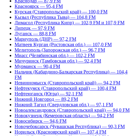
Краснодар — 87,9 FM
Красноярск — 95,4 FM
Курская (Ставропольский край) — 100,0 FM
Кызыл (Республика Тыва) — 104,8 FM
Лимасол (Республика Кипр) — 102,9 FM и 107,9 FM
Липецк — 97,9 FM
Луганск — 88,8 FM
Мариуполь (ДНР) — 97,2 FM
Матвеев Курган (Ростовская обл.) — 107,0 FM
Мелитополь (Запорожская обл.) — 96,7 FM
Миасс (Челябинская обл.) — 102,2 FM
Мичуринск (Тамбовская обл.) — 92,4 FM
Мурманск — 90,4 FM
Нальчик (Кабардино-Балкарская Республика) — 104,4
FM
Невинномысск (Ставропольский край) — 94,2 FM
Нефтекумск (Ставропольский край) — 100,4 FM
Нефтеюганск (Югра) — 92,1 FM
Нижний Новгород — 89,2 FM
Нижний Тагил (Свердловская обл.) — 97,1 FM
Новоалександровск (Ставропольский край) — 94,0 FM
Новокузнецк (Кемеровская область) — 94,2 FM
Новосибирск — 94,6 FM
Новочебоксарск (Чувашская Республика) — 90,3 FM
Норильск (Красноярский край) — 107,4 FM