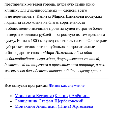
престарелых жителей города, духовную семинарию,
клинику для душевнобольных — словом, всего
и не перечислить. Капитал
Марка Пименова
послужил
людям: за свою жизнь на благотворительность
и общественно значимые проекты купец истратил более
четверти миллиона рублей — огромную по тем временам
сумму. Когда в 1865-м купец скончался, газета «Олонецкие
губернские ведомости» опубликовала трогательные
и благодарные слова:
«
Марк Пименович
был один
из достойнейших сограждан, безукоризненно честный,
деятельный на торговом и промышленном поприще, и всю
жизнь свою благодетельствовавший Олонецкому краю».
Все выпуски программы
Жизнь как служение
Монахиня Кесария (Ксения) Алёшина
Священник Стефан Щербаковский
Монахиня Анастасия (Нина) Артемьева