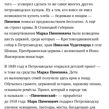
того — уговорил сделать то же самое многих других
петрозаводских купцов. Ну а тем, кто вовсе не имел
возможности купить хлеба — беднякам и нищим —
Пименов
помогал продовольствием бесплатно. А ещё
он строил храмы. В Олонецкой губернии
на пожертвования
Марка Пименовича
были возведены
шесть церквей, среди которых — Крестовоздвиженский
собор в Петрозаводске, храм
Николая Чудотворца
в селе
Шокша, Преображенская церковь с колокольней в Ионо-
Яшезерском монастыре.
В 1849 году в Петрозаводске открылся детский приют —
и тоже на средства
Марка Пименова
. Дети
из малоимущих семей получили здесь кров и пищу.
Обучались грамоте, церковной истории, хоровому пению,
осваивали ремёсла. Приют, который в народе так
и называли — «
Пименовский
» — проработал
до 1918 года.
Марк Пименович
подарил Петрозаводску
уличное освещение, тротуары, мосты, богадельню для