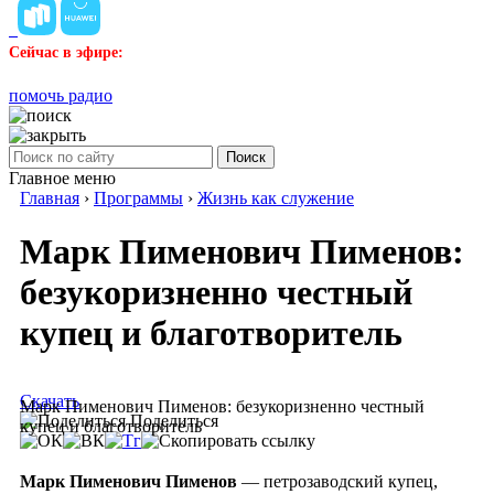
Сейчас в эфире:
помочь радио
Поиск
Главное меню
Главная
›
Программы
›
Жизнь как служение
Марк Пименович Пименов:
безукоризненно честный
купец и благотворитель
Скачать
Марк Пименович Пименов: безукоризненно честный
Поделиться
купец и благотворитель
Марк Пименович Пименов
— петрозаводский купец,