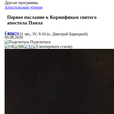
Другие программы
Апостольские чтения
Первое послание к Коринфянам святого
апостола Павла
Скачать
1 Кор., 131 зач., IV, 9-16 (о. Дмитрий Барицкий)
09.08.2026
Поделиться