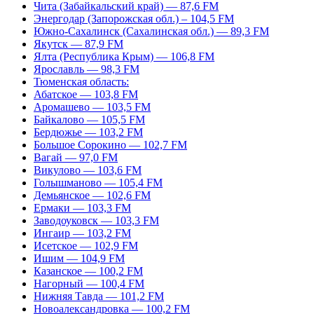
Чита (Забайкальский край) — 87,6 FM
Энергодар (Запорожская обл.) – 104,5 FM
Южно-Сахалинск (Сахалинская обл.) — 89,3 FM
Якутск — 87,9 FM
Ялта (Республика Крым) — 106,8 FM
Ярославль — 98,3 FM
Тюменская область:
Абатское — 103,8 FM
Аромашево — 103,5 FM
Байкалово — 105,5 FM
Бердюжье — 103,2 FM
Большое Сорокино — 102,7 FM
Вагай — 97,0 FM
Викулово — 103,6 FM
Голышманово — 105,4 FM
Демьянское — 102,6 FM
Ермаки — 103,3 FM
Заводоуковск — 103,3 FM
Ингаир — 103,2 FM
Исетское — 102,9 FM
Ишим — 104,9 FM
Казанское — 100,2 FM
Нагорный — 100,4 FM
Нижняя Тавда — 101,2 FM
Новоалександровка — 100,2 FM