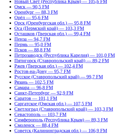
Новый Свет (Республика Крым) — 105,6 FM
Омск — 90,5 FM
Оренбург — 88,3 FM
Орёл — 95,6 FM
Орск (Оренбургская обл.) — 95,8 FM
Оса (Пермский край) — 103,3 FM
Осташков (Тверская обл.) — 99,4 FM
Пенза — 94,7 FM
Пермь — 95,0 FM
Псков — 88,8 FM
Петрозаводск (Республика Карелия) — 101,0 FM
Пятигорск (Ставропольский край) — 89,2 FM
Ржев (Тверская обл.) — 102,4 FM
Ростов-на-Дону — 95,7 FM
Русское (Ставропольский край) — 99,7 FM
Рязань — 102,5 FM
Самара — 96,8 FM
Санкт-Петербург — 92,9 FM
Саратов — 101,1 FM
Саргатское (Омская обл.) — 107,5 FM
Светлоград (Ставропольский край) — 103,3 FM
Севастополь — 103,7 FM
Симферополь (Республика Крым) — 89,3 FM
Смоленск — 88,4 FM
Советск (Калининградская обл.) — 106,9 FM