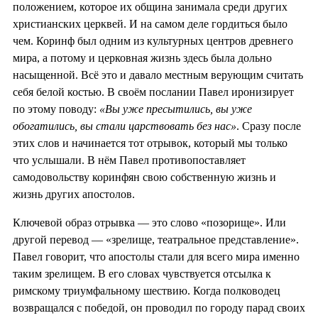
положением, которое их община занимала среди других
христианских церквей. И на самом деле гордиться было
чем. Коринф был одним из культурных центров древнего
мира, а потому и церковная жизнь здесь была дольно
насыщенной. Всё это и давало местным верующим считать
себя белой костью. В своём послании Павел иронизирует
по этому поводу:
«Вы уже пресытились, вы уже
обогатились, вы стали царствовать без нас»
. Сразу после
этих слов и начинается тот отрывок, который мы только
что услышали. В нём Павел противопоставляет
самодовольству коринфян свою собственную жизнь и
жизнь других апостолов.
Ключевой образ отрывка — это слово «позорище». Или
другой перевод — «зрелище, театральное представление».
Павел говорит, что апостолы стали для всего мира именно
таким зрелищем. В его словах чувствуется отсылка к
римскому триумфальному шествию. Когда полководец
возвращался с победой, он проводил по городу парад своих