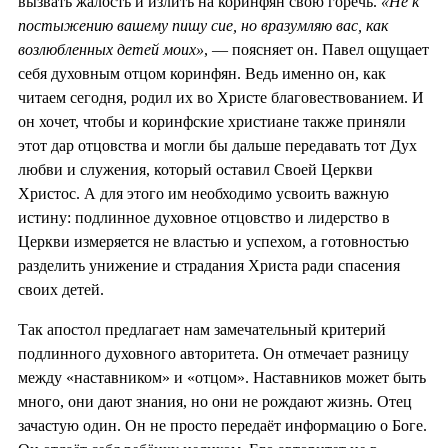
вызвать жалость и излить на коринфян свою горечь.
«Не к
постыжению вашему пишу сие, но вразумляю вас, как
возлюбленных детей моих»
, — поясняет он. Павел ощущает
себя духовным отцом коринфян. Ведь именно он, как
читаем сегодня, родил их во Христе благовествованием. И
он хочет, чтобы и коринфские христиане также приняли
этот дар отцовства и могли бы дальше передавать тот Дух
любви и служения, который оставил Своей Церкви
Христос. А для этого им необходимо усвоить важную
истину: подлинное духовное отцовство и лидерство в
Церкви измеряется не властью и успехом, а готовностью
разделить унижение и страдания Христа ради спасения
своих детей.
Так апостол предлагает нам замечательный критерий
подлинного духовного авторитета. Он отмечает разницу
между «наставником» и «отцом». Наставников может быть
много, они дают знания, но они не рождают жизнь. Отец
зачастую один. Он не просто передаёт информацию о Боге.