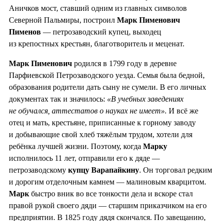
Аничков мост, ставший одним из главных символов
Северной Пальмиры, построил
Марк Пименович
Пименов
— петрозаводский купец, выходец
из крепостных крестьян, благотворитель и меценат.
Марк Пименович
родился в 1799 году в деревне
Парфиевской Петрозаводского уезда. Семья была бедной,
образования родители дать сыну не сумели. В его личных
документах так и значилось:
«В учебных заведениях
не обучался, аттестатов о науках не имеет».
И всё же
отец и мать, крестьяне, приписанные к горному заводу
и добывающие свой хлеб тяжёлым трудом, хотели для
ребёнка лучшей жизни. Поэтому, когда
Марку
исполнилось 11 лет, отправили его к дяде —
петрозаводскому
купцу Варапайкину
. Он торговал редким
и дорогим отделочным камнем — малиновым кварцитом.
Марк
быстро вник во все тонкости дела и вскоре стал
правой рукой своего дяди — старшим приказчиком на его
предприятии. В 1825 году дядя скончался. По завещанию,