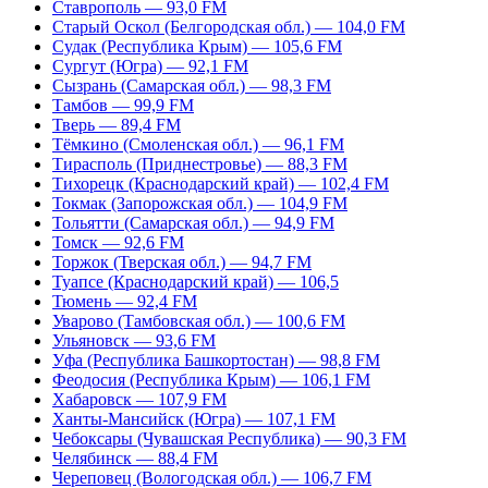
Ставрополь — 93,0 FM
Старый Оскол (Белгородская обл.) — 104,0 FM
Судак (Республика Крым) — 105,6 FM
Сургут (Югра) — 92,1 FM
Сызрань (Самарская обл.) — 98,3 FM
Тамбов — 99,9 FM
Тверь — 89,4 FM
Тёмкино (Смоленская обл.) — 96,1 FM
Тирасполь (Приднестровье) — 88,3 FM
Тихорецк (Краснодарский край) — 102,4 FM
Токмак (Запорожская обл.) — 104,9 FM
Тольятти (Самарская обл.) — 94,9 FM
Томск — 92,6 FM
Торжок (Тверская обл.) — 94,7 FM
Туапсе (Краснодарский край) — 106,5
Тюмень — 92,4 FM
Уварово (Тамбовская обл.) — 100,6 FM
Ульяновск — 93,6 FM
Уфа (Республика Башкортостан) — 98,8 FM
Феодосия (Республика Крым) — 106,1 FM
Хабаровск — 107,9 FM
Ханты-Мансийск (Югра) — 107,1 FM
Чебоксары (Чувашская Республика) — 90,3 FM
Челябинск — 88,4 FM
Череповец (Вологодская обл.) — 106,7 FM