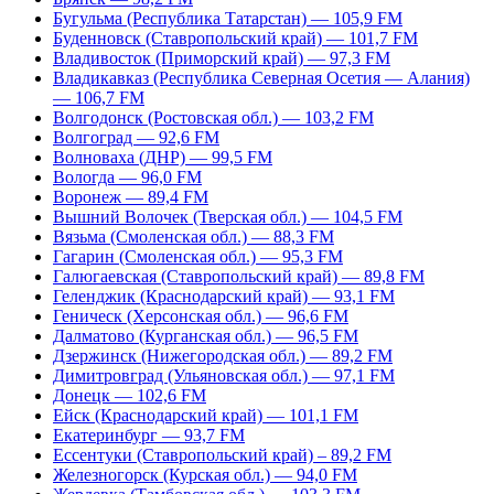
Бугульма (Республика Татарстан) — 105,9 FM
Буденновск (Ставропольский край) — 101,7 FM
Владивосток (Приморский край) — 97,3 FM
Владикавказ (Республика Северная Осетия — Алания)
— 106,7 FM
Волгодонск (Ростовская обл.) — 103,2 FM
Волгоград — 92,6 FM
Волноваха (ДНР) — 99,5 FM
Вологда — 96,0 FM
Воронеж — 89,4 FM
Вышний Волочек (Тверская обл.) — 104,5 FM
Вязьма (Смоленская обл.) — 88,3 FM
Гагарин (Смоленская обл.) — 95,3 FM
Галюгаевская (Ставропольский край) — 89,8 FM
Геленджик (Краснодарский край) — 93,1 FM
Геническ (Херсонская обл.) — 96,6 FM
Далматово (Курганская обл.) — 96,5 FM
Дзержинск (Нижегородская обл.) — 89,2 FM
Димитровград (Ульяновская обл.) — 97,1 FM
Донецк — 102,6 FM
Ейск (Краснодарский край) — 101,1 FM
Екатеринбург — 93,7 FM
Ессентуки (Ставропольский край) – 89,2 FM
Железногорск (Курская обл.) — 94,0 FM