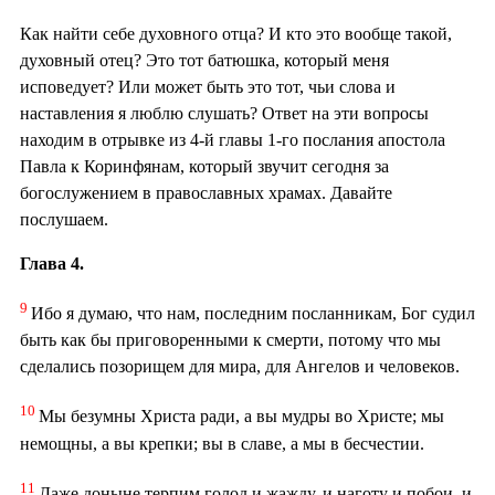
Как найти себе духовного отца? И кто это вообще такой,
духовный отец? Это тот батюшка, который меня
исповедует? Или может быть это тот, чьи слова и
наставления я люблю слушать? Ответ на эти вопросы
находим в отрывке из 4-й главы 1-го послания апостола
Павла к Коринфянам, который звучит сегодня за
богослужением в православных храмах. Давайте
послушаем.
Глава 4.
9
Ибо я думаю, что нам, последним посланникам, Бог судил
быть как бы приговоренными к смерти, потому что мы
сделались позорищем для мира, для Ангелов и человеков.
10
Мы безумны Христа ради, а вы мудры во Христе; мы
немощны, а вы крепки; вы в славе, а мы в бесчестии.
11
Даже доныне терпим голод и жажду, и наготу и побои, и