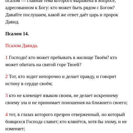
псалом — главная тема которого выражена в вопросе,
адресованном к Богу: кто может быть рядом с Богом?
Давайте послушаем, какой же ответ даёт царь и пророк
Давид.
Псалом 14.
Псалом Давида.
1
Господи! кто может пребывать в жилище Твоём? кто
может обитать на святой горе Твоей?
2
Тот, кто ходит непорочно и делает правду, и говорит
истину в сердце своём;
3
кто не клевещет языком своим, не делает искреннему
своему зла и не принимает поношения на ближнего своего;
4
тот, в глазах которого презрен отверженный, но который
боящихся Господа славит; кто клянётся, хотя бы злому, и не
изменяет;