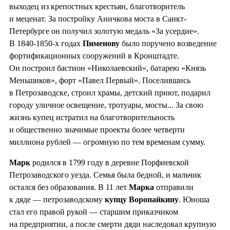
выходец из крепостных крестьян, благотворитель
и меценат. За постройку Аничкова моста в Санкт-
Петербурге он получил золотую медаль «За усердие».
В 1840-1850-х годах
Пименову
было поручено возведение
фортификационных сооружений в Кронштадте.
Он построил бастион «Николаевский», батарею «Князь
Меньшиков», форт «Павел Первый». Поселившись
в Петрозаводске, строил храмы, детский приют, подарил
городу уличное освещение, тротуары, мосты... За свою
жизнь купец истратил на благотворительность
и общественно значимые проекты более четверти
миллиона рублей — огромную по тем временам сумму.
Марк
родился в 1799 году в деревне Порфиевской
Петрозаводского уезда. Семья была бедной, и мальчик
остался без образования. В 11 лет
Марка
отправили
к дяде — петрозаводскому
купцу Воропайкину
. Юноша
стал его правой рукой — старшим приказчиком
на предприятии, а после смерти дяди наследовал крупную