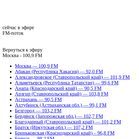
сейчас в эфире
FM-поток
Вернуться к эфиру
Москва - 100,9 FM
Москва — 100,9 FM
Абакан (Республика Хакасия) — 92,0 FM
Александровское (Ставропольский край) — 101,9 FM
Альметьевск (Республика Татарстан) — 99,6 FM
Анапа (Краснодарский край) — 90,5 FM
Арзгир (Ставропольский край) — 103,8 FM
Астрахань — 90,5 FM
Ахтубинск (Астраханская обл.) — 99,1 FM
Белгород — 103,2 FM
Бердянск (Запорожская обл.) — 102,7 FM
Благодарный (Ставропольский край) — 101,2 FM
Братск (Иркутская обл.) — 107,2 FM
Бриньковская (Краснодарский край) – 96,8 FM
Брянск — 98,2 FM