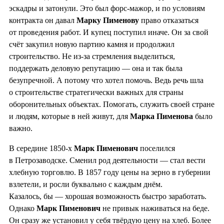
эскадры и затонули. Это был форс-мажор, и по условиям
контракта он давал
Марку Пименову
право отказаться
от проведения работ. И купец поступил иначе. Он за свой
счёт закупил новую партию камня и продолжил
строительство. Не из-за стремления выделиться,
поддержать деловую репутацию — она и так была
безупречной. А потому что хотел помочь. Ведь речь шла
о строительстве стратегически важных для страны
оборонительных объектах. Помогать, служить своей стране
и людям, которые в ней живут, для
Марка Пименова
было
важно.
В середине 1850-х
Марк Пименович
поселился
в Петрозаводске. Сменил род деятельности — стал вести
хлебную торговлю. В 1857 году цены на зерно в губернии
взлетели, и росли буквально с каждым днём.
Казалось, бы — хорошая возможность быстро заработать.
Однако
Марк Пименович
не привык наживаться на беде.
Он сразу же установил у себя твёрдую цену на хлеб. Более