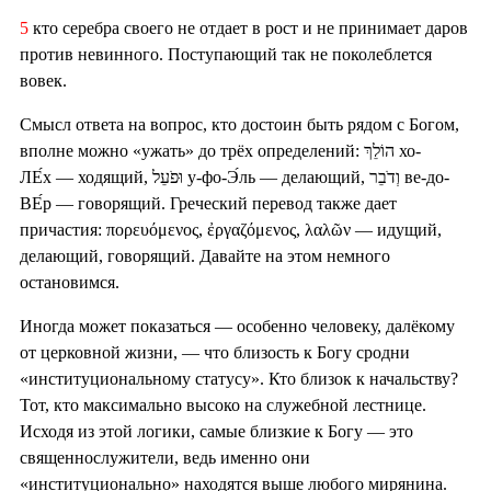
5
кто серебра своего не отдает в рост и не принимает даров
против невинного. Поступающий так не поколеблется
вовек.
Смысл ответа на вопрос, кто достоин быть рядом с Богом,
вполне можно «ужать» до трёх определений: הוֹלֵךְ хо-
ЛЕ́х — ходящий, וּפֹעֵל у-фо-Э́ль — делающий, וְדֹבֵר ве-до-
ВЕ́р — говорящий. Греческий перевод также дает
причастия: πορευόμενος, ἐργαζόμενος, λαλῶν — идущий,
делающий, говорящий. Давайте на этом немного
остановимся.
Иногда может показаться — особенно человеку, далёкому
от церковной жизни, — что близость к Богу сродни
«институциональному статусу». Кто близок к начальству?
Тот, кто максимально высоко на служебной лестнице.
Исходя из этой логики, самые близкие к Богу — это
священнослужители, ведь именно они
«институционально» находятся выше любого мирянина.