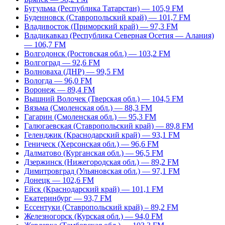
Бугульма (Республика Татарстан) — 105,9 FM
Буденновск (Ставропольский край) — 101,7 FM
Владивосток (Приморский край) — 97,3 FM
Владикавказ (Республика Северная Осетия — Алания)
— 106,7 FM
Волгодонск (Ростовская обл.) — 103,2 FM
Волгоград — 92,6 FM
Волноваха (ДНР) — 99,5 FM
Вологда — 96,0 FM
Воронеж — 89,4 FM
Вышний Волочек (Тверская обл.) — 104,5 FM
Вязьма (Смоленская обл.) — 88,3 FM
Гагарин (Смоленская обл.) — 95,3 FM
Галюгаевская (Ставропольский край) — 89,8 FM
Геленджик (Краснодарский край) — 93,1 FM
Геническ (Херсонская обл.) — 96,6 FM
Далматово (Курганская обл.) — 96,5 FM
Дзержинск (Нижегородская обл.) — 89,2 FM
Димитровград (Ульяновская обл.) — 97,1 FM
Донецк — 102,6 FM
Ейск (Краснодарский край) — 101,1 FM
Екатеринбург — 93,7 FM
Ессентуки (Ставропольский край) – 89,2 FM
Железногорск (Курская обл.) — 94,0 FM