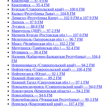
Краснодар — 87,9 FM
Красноярск — 95,4 FM
Курская (Ставропольский край) — 100,0 FM
Кызыл (Республика Тыва) — 104,8 FM
Лимасол (Республика Кипр) — 102,9 FM и 107,9 FM
Липецк — 97,9 FM
Луганск — 88,8 FM
Мариуполь (ДНР) — 97,2 FM
Матвеев Курган (Ростовская обл.) — 107,0 FM
Мелитополь (Запорожская обл.) — 96,7 FM
Миасс (Челябинская обл.) — 102,2 FM
Мичуринск (Тамбовская обл.) — 92,4 FM
Мурманск — 90,4 FM
Нальчик (Кабардино-Балкарская Республика) — 104,4
FM
Невинномысск (Ставропольский край) — 94,2 FM
Нефтекумск (Ставропольский край) — 100,4 FM
Нефтеюганск (Югра) — 92,1 FM
Нижний Новгород — 89,2 FM
Нижний Тагил (Свердловская обл.) — 97,1 FM
Новоалександровск (Ставропольский край) — 94,0 FM
Новокузнецк (Кемеровская область) — 94,2 FM
Новосибирск — 94,6 FM
Новочебоксарск (Чувашская Республика) — 90,3 FM
Норильск (Красноярский край) — 107,4 FM