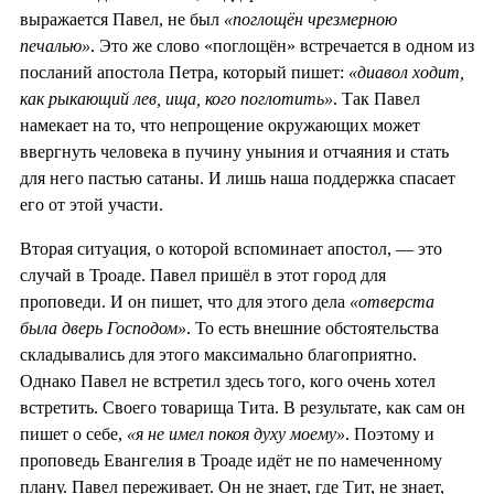
выражается Павел, не был
«поглощён чрезмерною
печалью»
. Это же слово «поглощён» встречается в одном из
посланий апостола Петра, который пишет:
«диавол ходит,
как рыкающий лев, ища, кого поглотить»
. Так Павел
намекает на то, что непрощение окружающих может
ввергнуть человека в пучину уныния и отчаяния и стать
для него пастью сатаны. И лишь наша поддержка спасает
его от этой участи.
Вторая ситуация, о которой вспоминает апостол, — это
случай в Троаде. Павел пришёл в этот город для
проповеди. И он пишет, что для этого дела
«отверста
была дверь Господом»
. То есть внешние обстоятельства
складывались для этого максимально благоприятно.
Однако Павел не встретил здесь того, кого очень хотел
встретить. Своего товарища Тита. В результате, как сам он
пишет о себе,
«я не имел покоя духу моему»
. Поэтому и
проповедь Евангелия в Троаде идёт не по намеченному
плану. Павел переживает. Он не знает, где Тит, не знает,