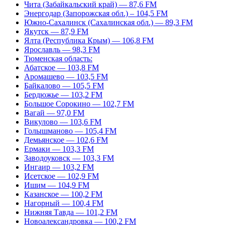
Чита (Забайкальский край) — 87,6 FM
Энергодар (Запорожская обл.) – 104,5 FM
Южно-Сахалинск (Сахалинская обл.) — 89,3 FM
Якутск — 87,9 FM
Ялта (Республика Крым) — 106,8 FM
Ярославль — 98,3 FM
Тюменская область:
Абатское — 103,8 FM
Аромашево — 103,5 FM
Байкалово — 105,5 FM
Бердюжье — 103,2 FM
Большое Сорокино — 102,7 FM
Вагай — 97,0 FM
Викулово — 103,6 FM
Голышманово — 105,4 FM
Демьянское — 102,6 FM
Ермаки — 103,3 FM
Заводоуковск — 103,3 FM
Ингаир — 103,2 FM
Исетское — 102,9 FM
Ишим — 104,9 FM
Казанское — 100,2 FM
Нагорный — 100,4 FM
Нижняя Тавда — 101,2 FM
Новоалександровка — 100,2 FM