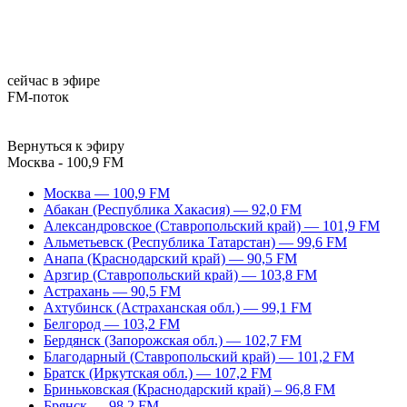
сейчас в эфире
FM-поток
Вернуться к эфиру
Москва - 100,9 FM
Москва — 100,9 FM
Абакан (Республика Хакасия) — 92,0 FM
Александровское (Ставропольский край) — 101,9 FM
Альметьевск (Республика Татарстан) — 99,6 FM
Анапа (Краснодарский край) — 90,5 FM
Арзгир (Ставропольский край) — 103,8 FM
Астрахань — 90,5 FM
Ахтубинск (Астраханская обл.) — 99,1 FM
Белгород — 103,2 FM
Бердянск (Запорожская обл.) — 102,7 FM
Благодарный (Ставропольский край) — 101,2 FM
Братск (Иркутская обл.) — 107,2 FM
Бриньковская (Краснодарский край) – 96,8 FM
Брянск — 98,2 FM