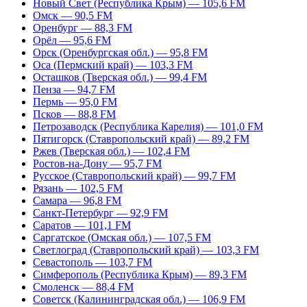
Новый Свет (Республика Крым) — 105,6 FM
Омск — 90,5 FM
Оренбург — 88,3 FM
Орёл — 95,6 FM
Орск (Оренбургская обл.) — 95,8 FM
Оса (Пермский край) — 103,3 FM
Осташков (Тверская обл.) — 99,4 FM
Пенза — 94,7 FM
Пермь — 95,0 FM
Псков — 88,8 FM
Петрозаводск (Республика Карелия) — 101,0 FM
Пятигорск (Ставропольский край) — 89,2 FM
Ржев (Тверская обл.) — 102,4 FM
Ростов-на-Дону — 95,7 FM
Русское (Ставропольский край) — 99,7 FM
Рязань — 102,5 FM
Самара — 96,8 FM
Санкт-Петербург — 92,9 FM
Саратов — 101,1 FM
Саргатское (Омская обл.) — 107,5 FM
Светлоград (Ставропольский край) — 103,3 FM
Севастополь — 103,7 FM
Симферополь (Республика Крым) — 89,3 FM
Смоленск — 88,4 FM
Советск (Калининградская обл.) — 106,9 FM