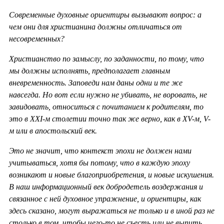
Современные духовные ориентиры вызывают вопрос: а
чем они для христианина должны отличаться от
несовременных?
Христианство по замыслу, по заданности, по тому, что
мы должны исполнять, предполагает главным
вневременность. Заповеди нам даны одни и те же
навсегда. Но вот если нужно не убивать, не воровать, не
завидовать, относиться с почитанием к родителям, то
это в ХХ
I-м столетии точно так же верно, как в
XV-м,
V-
м или в апостольский век.
Это не значит, что контекст эпохи не должен нами
учитываться, хотя бы потому, что в каждую эпоху
возникают и новые благоприобретения, и новые искушения.
В наш информационный век добродетель воздержания и
связанное с ней духовное упражнение, и ориентиры, как
здесь сказано, могут выражаться не только и в иной раз не
столько в том, чтобы чего-то не съесть или не выпить,