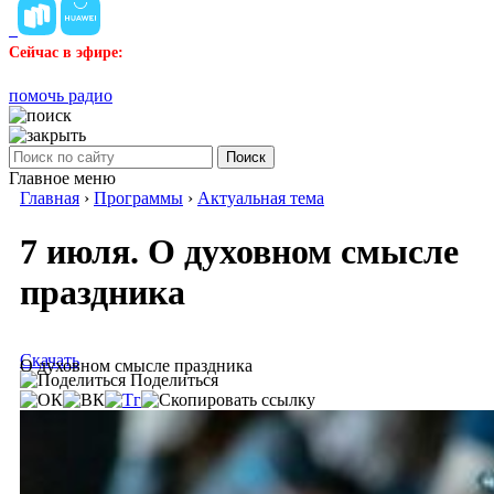
Сейчас в эфире:
помочь радио
Поиск
Главное меню
Главная
›
Программы
›
Актуальная тема
7 июля. О духовном смысле
праздника
Скачать
О духовном смысле праздника
Поделиться