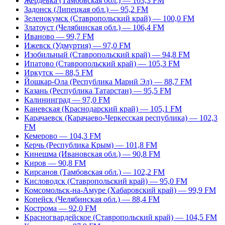
Жердевка (Тамбовская обл.) — 103,3 FM
Задонск (Липецкая обл.) — 95,2 FM
Зеленокумск (Ставропольский край) — 100,0 FM
Златоуст (Челябинская обл.) — 106,4 FM
Иваново — 99,7 FM
Ижевск (Удмуртия) — 97,0 FM
Изобильный (Ставропольский край) — 94,8 FM
Ипатово (Ставропольский край) — 105,3 FM
Иркутск — 88,5 FM
Йошкар-Ола (Республика Марий Эл) — 88,7 FM
Казань (Республика Татарстан) — 95,5 FM
Калининград — 97,0 FM
Каневская (Краснодарский край) — 105,1 FM
Карачаевск (Карачаево-Черкесская республика) — 102,3
FM
Кемерово — 104,3 FM
Керчь (Республика Крым) — 101,8 FM
Кинешма (Ивановская обл.) — 90,8 FM
Киров — 90,8 FM
Кирсанов (Тамбовская обл.) — 102,2 FM
Кисловодск (Ставропольский край) — 95,0 FM
Комсомольск-на-Амуре (Хабаровский край) — 99,9 FM
Копейск (Челябинская обл.) — 88,4 FM
Кострома — 92,0 FM
Красногвардейское (Ставропольский край) — 104,5 FM