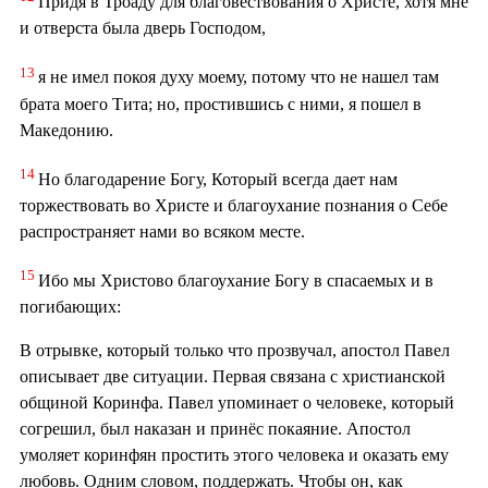
Придя в Троаду для благовествования о Христе, хотя мне
и отверста была дверь Господом,
13
я не имел покоя духу моему, потому что не нашел там
брата моего Тита; но, простившись с ними, я пошел в
Македонию.
14
Но благодарение Богу, Который всегда дает нам
торжествовать во Христе и благоухание познания о Себе
распространяет нами во всяком месте.
15
Ибо мы Христово благоухание Богу в спасаемых и в
погибающих:
В отрывке, который только что прозвучал, апостол Павел
описывает две ситуации. Первая связана с христианской
общиной Коринфа. Павел упоминает о человеке, который
согрешил, был наказан и принёс покаяние. Апостол
умоляет коринфян простить этого человека и оказать ему
любовь. Одним словом, поддержать. Чтобы он, как