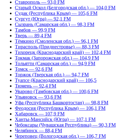
Ставрополь — 93,0 FM
Старый Оскол (Белгородская обл.) — 104,0 FM
Судак (Республика Крым) — 105,6 FM
Сургут (Югра) — 92,1 FM
Сызрань (Самарская обл.) — 98,3 FM
Тамбов — 99,9 FM
Тверь — 89,4 FM
Тёмкино (Смоленская обл.) — 96,1 FM
Тирасполь (Приднестровье) — 88,3 FM
Тихорецк (Краснодарский край) — 102,4 FM
Токмак (Запорожская обл.) — 104,9 FM
Тольятти (Самарская обл.) — 94,9 FM
Томск — 92,6 FM
Торжок (Тверская обл.) — 94,7 FM
Туапсе (Краснодарский край) — 106,5
Тюмень — 92,4 FM
Уварово (Тамбовская обл.) — 100,6 FM
Ульяновск — 93,6 FM
Уфа (Республика Башкортостан) — 98,8 FM
Феодосия (Республика Крым) — 106,1 FM
Хабаровск — 107,9 FM
Ханты-Мансийск (Югра) — 107,1 FM
Чебоксары (Чувашская Республика) — 90,3 FM
Челябинск — 88,4 FM
Череповец (Вологодская обл.) — 106,7 FM