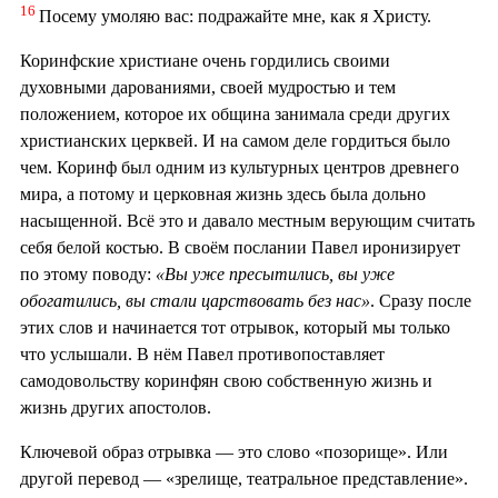
16
Посему умоляю вас: подражайте мне, как я Христу.
Коринфские христиане очень гордились своими
духовными дарованиями, своей мудростью и тем
положением, которое их община занимала среди других
христианских церквей. И на самом деле гордиться было
чем. Коринф был одним из культурных центров древнего
мира, а потому и церковная жизнь здесь была дольно
насыщенной. Всё это и давало местным верующим считать
себя белой костью. В своём послании Павел иронизирует
по этому поводу:
«Вы уже пресытились, вы уже
обогатились, вы стали царствовать без нас»
. Сразу после
этих слов и начинается тот отрывок, который мы только
что услышали. В нём Павел противопоставляет
самодовольству коринфян свою собственную жизнь и
жизнь других апостолов.
Ключевой образ отрывка — это слово «позорище». Или
другой перевод — «зрелище, театральное представление».