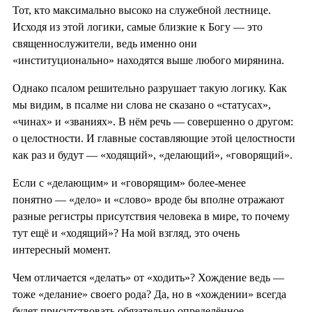
Тот, кто максимально высоко на служебной лестнице.
Исходя из этой логики, самые близкие к Богу — это
священнослужители, ведь именно они
«институционально» находятся выше любого мирянина.
Однако псалом решительно разрушает такую логику. Как
мы видим, в псалме ни слова не сказано о «статусах»,
«чинах» и «званиях». В нём речь — совершенно о другом:
о целостности. И главные составляющие этой целостности
как раз и будут — «ходящий», «делающий», «говорящий».
Если с «делающим» и «говорящим» более-менее
понятно — «дело» и «слово» вроде бы вполне отражают
разные регистры присутствия человека в мире, то почему
тут ещё и «ходящий»? На мой взгляд, это очень
интересный момент.
Чем отличается «делать» от «ходить»? Хождение ведь —
тоже «делание» своего рода? Да, но в «хождении» всегда
будет присутствовать обязательно определённое