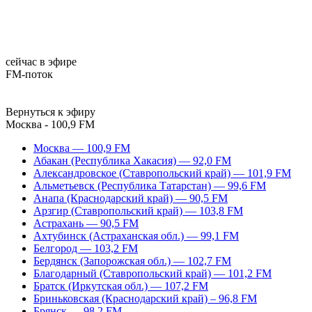
сейчас в эфире
FM-поток
Вернуться к эфиру
Москва - 100,9 FM
Москва — 100,9 FM
Абакан (Республика Хакасия) — 92,0 FM
Александровское (Ставропольский край) — 101,9 FM
Альметьевск (Республика Татарстан) — 99,6 FM
Анапа (Краснодарский край) — 90,5 FM
Арзгир (Ставропольский край) — 103,8 FM
Астрахань — 90,5 FM
Ахтубинск (Астраханская обл.) — 99,1 FM
Белгород — 103,2 FM
Бердянск (Запорожская обл.) — 102,7 FM
Благодарный (Ставропольский край) — 101,2 FM
Братск (Иркутская обл.) — 107,2 FM
Бриньковская (Краснодарский край) – 96,8 FM
Брянск — 98,2 FM