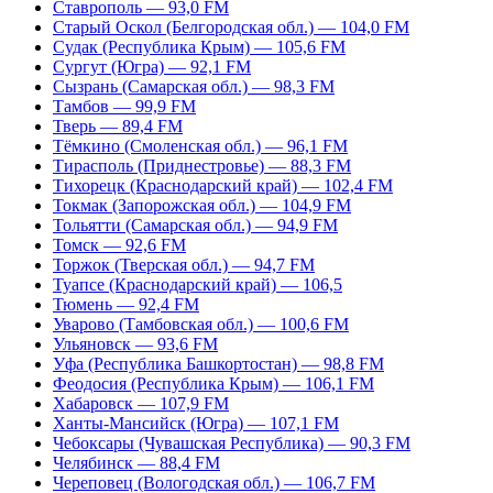
Ставрополь — 93,0 FM
Старый Оскол (Белгородская обл.) — 104,0 FM
Судак (Республика Крым) — 105,6 FM
Сургут (Югра) — 92,1 FM
Сызрань (Самарская обл.) — 98,3 FM
Тамбов — 99,9 FM
Тверь — 89,4 FM
Тёмкино (Смоленская обл.) — 96,1 FM
Тирасполь (Приднестровье) — 88,3 FM
Тихорецк (Краснодарский край) — 102,4 FM
Токмак (Запорожская обл.) — 104,9 FM
Тольятти (Самарская обл.) — 94,9 FM
Томск — 92,6 FM
Торжок (Тверская обл.) — 94,7 FM
Туапсе (Краснодарский край) — 106,5
Тюмень — 92,4 FM
Уварово (Тамбовская обл.) — 100,6 FM
Ульяновск — 93,6 FM
Уфа (Республика Башкортостан) — 98,8 FM
Феодосия (Республика Крым) — 106,1 FM
Хабаровск — 107,9 FM
Ханты-Мансийск (Югра) — 107,1 FM
Чебоксары (Чувашская Республика) — 90,3 FM
Челябинск — 88,4 FM
Череповец (Вологодская обл.) — 106,7 FM