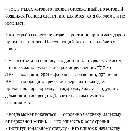
4
тот, в глазах которого презрен отверженный, но который
боящихся Господа славит; кто клянётся, хотя бы злому, и не
изменяет;
5
кто серебра своего не отдает в рост и не принимает даров
против невинного. Поступающий так не поколеблется
вовек.
Смысл ответа на вопрос, кто достоин быть рядом с Богом,
вполне можно «ужать» до трёх определений: הוֹלֵךְ хо-
ЛЕ́х — ходящий, וּפֹעֵל у-фо-Э́ль — делающий, וְדֹבֵר ве-до-
ВЕ́р — говорящий. Греческий перевод также дает
причастия: πορευόμενος, ἐργαζόμενος, λαλῶν — идущий,
делающий, говорящий. Давайте на этом немного
остановимся.
Иногда может показаться — особенно человеку, далёкому
от церковной жизни, — что близость к Богу сродни
«институциональному статусу». Кто близок к начальству?