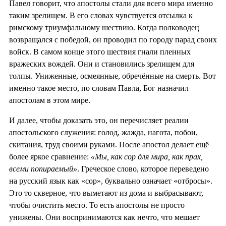
Павел говорит, что апостолы стали для всего мира именно
таким зрелищем. В его словах чувствуется отсылка к
римскому триумфальному шествию. Когда полководец
возвращался с победой, он проводил по городу парад своих
войск. В самом конце этого шествия гнали пленных
вражеских вождей. Они и становились зрелищем для
толпы. Униженные, осмеянные, обречённые на смерть. Вот
именно такое место, по словам Павла, Бог назначил
апостолам в этом мире.
И далее, чтобы доказать это, он перечисляет реалии
апостольского служения: голод, жажда, нагота, побои,
скитания, труд своими руками. После апостол делает ещё
более яркое сравнение:
«Мы, как сор для мира, как прах,
всеми попираемый»
. Греческое слово, которое переведено
на русский язык как «сор», буквально означает «отбросы».
Это то скверное, что выметают из дома и выбрасывают,
чтобы очистить место. То есть апостолы не просто
унижены. Они воспринимаются как нечто, что мешает