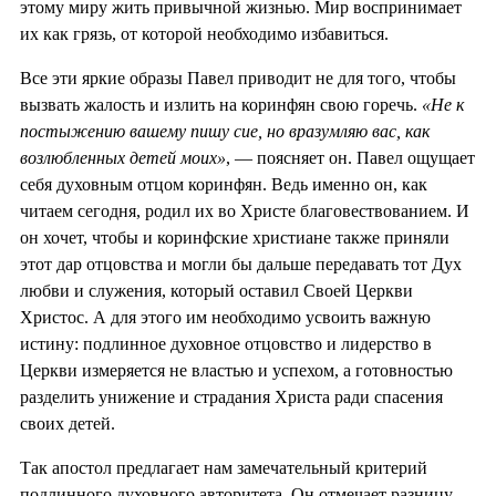
этому миру жить привычной жизнью. Мир воспринимает
их как грязь, от которой необходимо избавиться.
Все эти яркие образы Павел приводит не для того, чтобы
вызвать жалость и излить на коринфян свою горечь.
«Не к
постыжению вашему пишу сие, но вразумляю вас, как
возлюбленных детей моих»
, — поясняет он. Павел ощущает
себя духовным отцом коринфян. Ведь именно он, как
читаем сегодня, родил их во Христе благовествованием. И
он хочет, чтобы и коринфские христиане также приняли
этот дар отцовства и могли бы дальше передавать тот Дух
любви и служения, который оставил Своей Церкви
Христос. А для этого им необходимо усвоить важную
истину: подлинное духовное отцовство и лидерство в
Церкви измеряется не властью и успехом, а готовностью
разделить унижение и страдания Христа ради спасения
своих детей.
Так апостол предлагает нам замечательный критерий
подлинного духовного авторитета. Он отмечает разницу