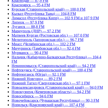
Краснодар — 87,9 FM
Красноярск — 95,4 FM
Курская (Ставропольский край) — 100,0 FM
Кызыл (Республика Тыва) — 104,8 FM
Лимасол (Республика Кипр) — 102,9 FM и 107,9 FM
Липецк — 97,9 FM
Луганск — 88,8 FM
Мариуполь (ДНР) — 97,2 FM
Матвеев Курган (Ростовская обл.) — 107,0 FM
Мелитополь (Запорожская обл.) — 96,7 FM
Миасс (Челябинская обл.) — 102,2 FM
Мичуринск (Тамбовская обл.) — 92,4 FM
Мурманск — 90,4 FM
Нальчик (Кабардино-Балкарская Республика) — 104,4
FM
Невинномысск (Ставропольский край) — 94,2 FM
Нефтекумск (Ставропольский край) — 100,4 FM
Нефтеюганск (Югра) — 92,1 FM
Нижний Новгород — 89,2 FM
Нижний Тагил (Свердловская обл.) — 97,1 FM
Новоалександровск (Ставропольский край) — 94,0 FM
Новокузнецк (Кемеровская область) — 94,2 FM
Новосибирск — 94,6 FM
Новочебоксарск (Чувашская Республика) — 90,3 FM
Норильск (Красноярский край) — 107,4 FM