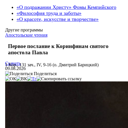
«О подражании Христу» Фомы Кемпийского
«Философия труда и заботы»
«О красоте, искусстве и творчестве»
Другие программы
Апостольские чтения
Первое послание к Коринфянам святого
апостола Павла
Скачать
1 Кор., 131 зач., IV, 9-16 (о. Дмитрий Барицкий)
09.08.2026
Поделиться