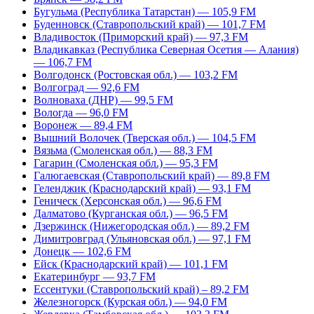
Бугульма (Республика Татарстан) — 105,9 FM
Буденновск (Ставропольский край) — 101,7 FM
Владивосток (Приморский край) — 97,3 FM
Владикавказ (Республика Северная Осетия — Алания)
— 106,7 FM
Волгодонск (Ростовская обл.) — 103,2 FM
Волгоград — 92,6 FM
Волноваха (ДНР) — 99,5 FM
Вологда — 96,0 FM
Воронеж — 89,4 FM
Вышний Волочек (Тверская обл.) — 104,5 FM
Вязьма (Смоленская обл.) — 88,3 FM
Гагарин (Смоленская обл.) — 95,3 FM
Галюгаевская (Ставропольский край) — 89,8 FM
Геленджик (Краснодарский край) — 93,1 FM
Геническ (Херсонская обл.) — 96,6 FM
Далматово (Курганская обл.) — 96,5 FM
Дзержинск (Нижегородская обл.) — 89,2 FM
Димитровград (Ульяновская обл.) — 97,1 FM
Донецк — 102,6 FM
Ейск (Краснодарский край) — 101,1 FM
Екатеринбург — 93,7 FM
Ессентуки (Ставропольский край) – 89,2 FM
Железногорск (Курская обл.) — 94,0 FM