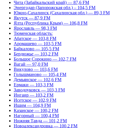
Чита (Забайкальский край) — 87,6 FM
Энергодар (Запорожская обл.) – 104,5 FM
Южно-Сахалинск (Сахалинская обл.) — 89,3 FM
Якутск — 87,9 FM
Ялта (Республика Крым) — 106,8 FM
Ярославль — 98,3 FM
Тюменская область:
Абатское — 103,8 FM
Аромашево — 103,5 FM
Байкалово — 105,5 FM
Бердюжье — 103,2 FM
Большое Сорокино — 102,7 FM
Вагай — 97,0 FM
Викулово — 103,6 FM
Голышманово — 105,4 FM
Демьянское — 102,6 FM
Ермаки — 103,3 FM
Заводоуковск — 103,3 FM
Ингаир — 103,2 FM
Исетское — 102,9 FM
Ишим — 104,9 FM
Казанское — 100,2 FM
Нагорный — 100,4 FM
Нижняя Тавда — 101,2 FM
Новоалександровка — 100,2 FM