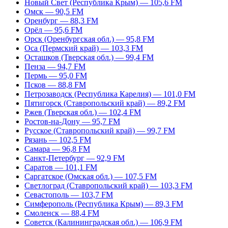
Новый Свет (Республика Крым) — 105,6 FM
Омск — 90,5 FM
Оренбург — 88,3 FM
Орёл — 95,6 FM
Орск (Оренбургская обл.) — 95,8 FM
Оса (Пермский край) — 103,3 FM
Осташков (Тверская обл.) — 99,4 FM
Пенза — 94,7 FM
Пермь — 95,0 FM
Псков — 88,8 FM
Петрозаводск (Республика Карелия) — 101,0 FM
Пятигорск (Ставропольский край) — 89,2 FM
Ржев (Тверская обл.) — 102,4 FM
Ростов-на-Дону — 95,7 FM
Русское (Ставропольский край) — 99,7 FM
Рязань — 102,5 FM
Самара — 96,8 FM
Санкт-Петербург — 92,9 FM
Саратов — 101,1 FM
Саргатское (Омская обл.) — 107,5 FM
Светлоград (Ставропольский край) — 103,3 FM
Севастополь — 103,7 FM
Симферополь (Республика Крым) — 89,3 FM
Смоленск — 88,4 FM
Советск (Калининградская обл.) — 106,9 FM