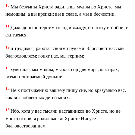
10
Мы безумны Христа ради, а вы мудры во Христе; мы
немощны, а вы крепки; вы в славе, а мы в бесчестии.
11
Даже доныне терпим голод и жажду, и наготу и побои, и
скитаемся,
12
и трудимся, работая своими руками. Злословят нас, мы
благословляем; гонят нас, мы терпим;
13
хулят нас, мы молим; мы как сор для мира, как прах,
всеми попираемый доныне.
14
Не к постыжению вашему пишу сие, но вразумляю вас,
как возлюбленных детей моих.
15
Ибо, хотя у вас тысячи наставников во Христе, но не
много отцов; я родил вас во Христе Иисусе
благовествованием.