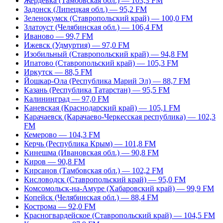
Жердевка (Тамбовская обл.) — 103,3 FM
Задонск (Липецкая обл.) — 95,2 FM
Зеленокумск (Ставропольский край) — 100,0 FM
Златоуст (Челябинская обл.) — 106,4 FM
Иваново — 99,7 FM
Ижевск (Удмуртия) — 97,0 FM
Изобильный (Ставропольский край) — 94,8 FM
Ипатово (Ставропольский край) — 105,3 FM
Иркутск — 88,5 FM
Йошкар-Ола (Республика Марий Эл) — 88,7 FM
Казань (Республика Татарстан) — 95,5 FM
Калининград — 97,0 FM
Каневская (Краснодарский край) — 105,1 FM
Карачаевск (Карачаево-Черкесская республика) — 102,3
FM
Кемерово — 104,3 FM
Керчь (Республика Крым) — 101,8 FM
Кинешма (Ивановская обл.) — 90,8 FM
Киров — 90,8 FM
Кирсанов (Тамбовская обл.) — 102,2 FM
Кисловодск (Ставропольский край) — 95,0 FM
Комсомольск-на-Амуре (Хабаровский край) — 99,9 FM
Копейск (Челябинская обл.) — 88,4 FM
Кострома — 92,0 FM
Красногвардейское (Ставропольский край) — 104,5 FM