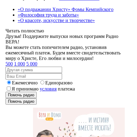
«О подражании Христу» Фомы Кемпийского
«Философия труда и заботы»
«О красоте, искусстве и творчестве»
Читать полностью
Друзья! Поддержите выпуски новых программ Радио
ВЕРА!
Вы можете стать попечителем радио, установив
ежемесячный платеж. Будем вместе свидетельствовать
миру о Христе, Его любви и милосердии!
500
1 000
5 000
Ежемесячно
Единоразово
Я принимаю
условия
платежа
Помочь радио
Помочь радио