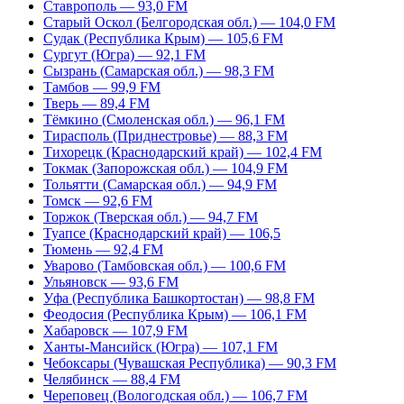
Ставрополь — 93,0 FM
Старый Оскол (Белгородская обл.) — 104,0 FM
Судак (Республика Крым) — 105,6 FM
Сургут (Югра) — 92,1 FM
Сызрань (Самарская обл.) — 98,3 FM
Тамбов — 99,9 FM
Тверь — 89,4 FM
Тёмкино (Смоленская обл.) — 96,1 FM
Тирасполь (Приднестровье) — 88,3 FM
Тихорецк (Краснодарский край) — 102,4 FM
Токмак (Запорожская обл.) — 104,9 FM
Тольятти (Самарская обл.) — 94,9 FM
Томск — 92,6 FM
Торжок (Тверская обл.) — 94,7 FM
Туапсе (Краснодарский край) — 106,5
Тюмень — 92,4 FM
Уварово (Тамбовская обл.) — 100,6 FM
Ульяновск — 93,6 FM
Уфа (Республика Башкортостан) — 98,8 FM
Феодосия (Республика Крым) — 106,1 FM
Хабаровск — 107,9 FM
Ханты-Мансийск (Югра) — 107,1 FM
Чебоксары (Чувашская Республика) — 90,3 FM
Челябинск — 88,4 FM
Череповец (Вологодская обл.) — 106,7 FM