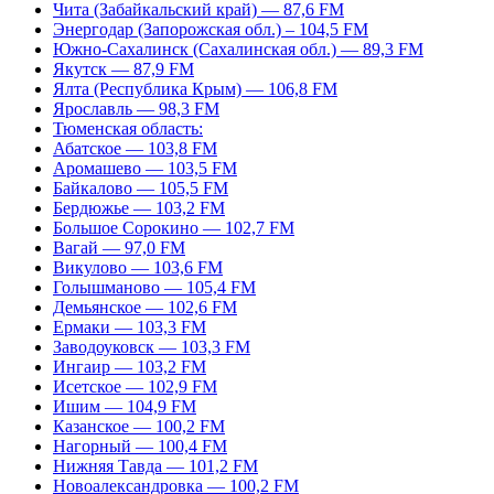
Чита (Забайкальский край) — 87,6 FM
Энергодар (Запорожская обл.) – 104,5 FM
Южно-Сахалинск (Сахалинская обл.) — 89,3 FM
Якутск — 87,9 FM
Ялта (Республика Крым) — 106,8 FM
Ярославль — 98,3 FM
Тюменская область:
Абатское — 103,8 FM
Аромашево — 103,5 FM
Байкалово — 105,5 FM
Бердюжье — 103,2 FM
Большое Сорокино — 102,7 FM
Вагай — 97,0 FM
Викулово — 103,6 FM
Голышманово — 105,4 FM
Демьянское — 102,6 FM
Ермаки — 103,3 FM
Заводоуковск — 103,3 FM
Ингаир — 103,2 FM
Исетское — 102,9 FM
Ишим — 104,9 FM
Казанское — 100,2 FM
Нагорный — 100,4 FM
Нижняя Тавда — 101,2 FM
Новоалександровка — 100,2 FM