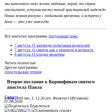
мы наполняем свою жизнь любовью, верой, то страх
отступает, уступая место тихой христианской надежде.
Наша земная разлука с любимыми временна, а встреча у
Бога — это уже навсегда.
Все выпуски программы
Актуальная тема:
7 августа. О заповеди почитания родителей
7 августа. О смерти как о переходе в вечность
6 августа. О плодах молитвы
Читать полностью
Другие программы
Апостольские чтения
Второе послание к Коринфянам святого
апостола Павла
Скачать
2 Кор., 169 зач., I, 12-20 (еп. Феоктист (Игумнов)
07.08.2026
Поделиться