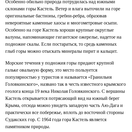
Особенно обильно природа потрудилась над южными
склонами горы Кастель. Ветер и влага выточили на горе
оригинальные бастионы, гребни-ребра, образовав
невероятные каменные хаосы и многометровые осыпи.
Особенно на горе Кастель хороши крупные округлые
валуны, напоминающие гигантское ожерелье, надетое на
подножие скалы. Если постараться, то средь каменных
глыб горы можно отыскать минералы пирит и кальцит.
Морские течения у подножия горы придают крупной
гальке овальную форму, это место пользуется
популярностью у туристов и называется «Гранильня
Головкинского», названо так в честь известного крымского
геолога конца 19 века Николая Головкинского. С вершины
Кастель открывается потрясающий вид на южный берег
Крыма, отсюда можно увидеть западную часть Аю-Дага и
практически все побережье, вплоть до восточной стороны
Судакских гор. С 1964 года гора Кастель является
памятником природы.