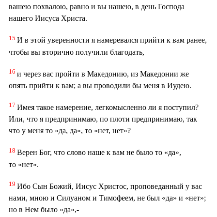
вашею похвалою, равно и вы нашею, в день Господа
нашего Иисуса Христа.
15
И в этой уверенности я намеревался прийти к вам ранее,
чтобы вы вторично получили благодать,
16
и через вас пройти в Македонию, из Македонии же
опять прийти к вам; а вы проводили бы меня в Иудею.
17
Имея такое намерение, легкомысленно ли я поступил?
Или, что я предпринимаю, по плоти предпринимаю, так
что у меня то «да, да», то «нет, нет»?
18
Верен Бог, что слово наше к вам не было то «да»,
то «нет».
19
Ибо Сын Божий, Иисус Христос, проповеданный у вас
нами, мною и Силуаном и Тимофеем, не был «да» и «нет»;
но в Нем было «да»,-