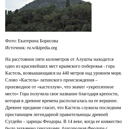
Фото: Екатерина Борисова
Источник: ru.wikipedia.org
На расстоянии пяти километров от Алушты находится
одно из красивейших мест крымского побережья - гора
Кастель, возвышающаяся на 440 метров над уровнем моря.
Слово «Кастель» латинского происхождения –
производное от «кастеллум», что значит «укрепленное
место» Гора получила свое название благодаря крепости,
которая в древние времена располагалась на ее вершине.
Древнее предание гласит, что Кастель служила последним
пристанищем легендарной правительницы древней
Сугдейи – царицы Феодоры. В 14 веке, когда ее княжество
было захвачено генуэзцами, благородная Феодора с