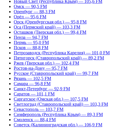
Новый Свет (Республика Крым) — 105,6 FM
Омск — 90,5 FM
Оренбург — 88,3 FM
Орёл — 95,6 FM
Орск (Оренбургская обл.) — 95,8 FM
Оса (Пермский край) — 103,3 FM
Осташков (Тверская обл.) — 99,4 FM
Пенза — 94,7 FM
Пермь — 95,0 FM
Псков — 88,8 FM
Петрозаводск (Республика Карелия) — 101,0 FM
Пятигорск (Ставропольский край) — 89,2 FM
Ржев (Тверская обл.) — 102,4 FM
Ростов-на-Дону — 95,7 FM
Русское (Ставропольский край) — 99,7 FM
Рязань — 102,5 FM
Самара — 96,8 FM
Санкт-Петербург — 92,9 FM
Саратов — 101,1 FM
Саргатское (Омская обл.) — 107,5 FM
Светлоград (Ставропольский край) — 103,3 FM
Севастополь — 103,7 FM
Симферополь (Республика Крым) — 89,3 FM
Смоленск — 88,4 FM
Советск (Калининградская обл.) — 106,9 FM