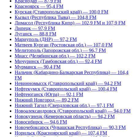
Краснодар — 87,9 FM
Красноярск — 95,4 FM
Курская (Ставропольский край) — 100,0 FM
Кызыл (Республика Тыва) — 104,8 FM
Лимасол (Республика Кипр) — 102,9 FM и 107,9 FM
Липецк — 97,9 FM
Луганск — 88,8 FM
Мариуполь (ДНР) — 97,2 FM
Матвеев Курган (Ростовская обл.) — 107,0 FM
Мелитополь (Запорожская обл.) — 96,7 FM
Миасс (Челябинская обл.) — 102,2 FM
Мичуринск (Тамбовская обл.) — 92,4 FM
Мурманск — 90,4 FM
Нальчик (Кабардино-Балкарская Республика) — 104,4
FM
Невинномысск (Ставропольский край) — 94,2 FM
Нефтекумск (Ставропольский край) — 100,4 FM
Нефтеюганск (Югра) — 92,1 FM
Нижний Новгород — 89,2 FM
Нижний Тагил (Свердловская обл.) — 97,1 FM
Новоалександровск (Ставропольский край) — 94,0 FM
Новокузнецк (Кемеровская область) — 94,2 FM
Новосибирск — 94,6 FM
Новочебоксарск (Чувашская Республика) — 90,3 FM
Норильск (Красноярский край) — 107,4 FM