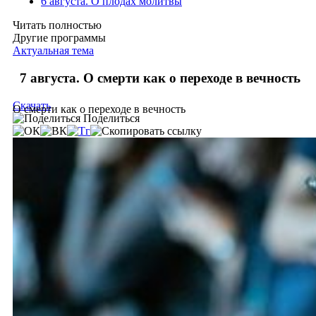
6 августа. О плодах молитвы
Читать полностью
Другие программы
Актуальная тема
7 августа. О смерти как о переходе в вечность
Скачать
О смерти как о переходе в вечность
Поделиться