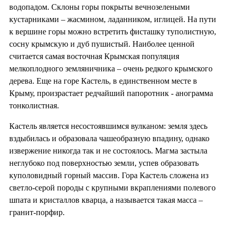
водопадом. Склоны горы покрыты вечнозелеными
кустарниками – жасмином, ладанником, иглицей. На пути
к вершине горы можно встретить фисташку туполистную,
сосну крымскую и дуб пушистый. Наиболее ценной
считается самая восточная Крымская популяция
мелкоплодного земляничника – очень редкого крымского
дерева. Еще на горе Кастель, в единственном месте в
Крыму, произрастает редчайший папоротник - анограмма
тонколистная.
Кастель является несостоявшимся вулканом: земля здесь
вздыбилась и образовала чашеобразную впадину, однако
извержение никогда так и не состоялось. Магма застыла
неглубоко под поверхностью земли, успев образовать
куполовидный горный массив. Гора Кастель сложена из
светло-серой породы с крупными вкраплениями полевого
шпата и кристаллов кварца, а называется такая масса –
гранит-порфир.