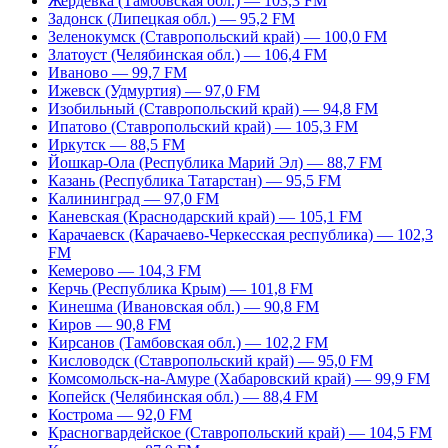
Жердевка (Тамбовская обл.) — 103,3 FM
Задонск (Липецкая обл.) — 95,2 FM
Зеленокумск (Ставропольский край) — 100,0 FM
Златоуст (Челябинская обл.) — 106,4 FM
Иваново — 99,7 FM
Ижевск (Удмуртия) — 97,0 FM
Изобильный (Ставропольский край) — 94,8 FM
Ипатово (Ставропольский край) — 105,3 FM
Иркутск — 88,5 FM
Йошкар-Ола (Республика Марий Эл) — 88,7 FM
Казань (Республика Татарстан) — 95,5 FM
Калининград — 97,0 FM
Каневская (Краснодарский край) — 105,1 FM
Карачаевск (Карачаево-Черкесская республика) — 102,3
FM
Кемерово — 104,3 FM
Керчь (Республика Крым) — 101,8 FM
Кинешма (Ивановская обл.) — 90,8 FM
Киров — 90,8 FM
Кирсанов (Тамбовская обл.) — 102,2 FM
Кисловодск (Ставропольский край) — 95,0 FM
Комсомольск-на-Амуре (Хабаровский край) — 99,9 FM
Копейск (Челябинская обл.) — 88,4 FM
Кострома — 92,0 FM
Красногвардейское (Ставропольский край) — 104,5 FM