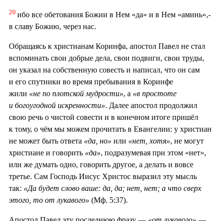
20
ибо все обетования Божии в Нем «да» и в Нем «аминь»,-
в славу Божию, через нас.
Обращаясь к христианам Коринфа, апостол Павел не стал
вспоминать свои добрые дела, свои подвиги, свои труды,
он указал на собственную совесть и написал, что он сам
и его спутники во время пребывания в Коринфе
жили
«не по плотской мудрости»
, а
«в простоте
и богоугодной искренности»
. Далее апостол продолжил
свою речь о чистой совести и в конечном итоге пришёл
к тому, о чём мы можем прочитать в Евангелии: у христиан
не может быть ответа
«да, но»
или
«нет, хотя»
, не могут
христиане и говорить
«да»
, подразумевая при этом «нет»,
или же думать одно, говорить другое, а делать и вовсе
третье. Сам Господь Иисус Христос выразил эту мысль
так:
«Да будет слово ваше: да, да; нет, нет; а что сверх
этого, то от лукавого»
(Мф. 5:37).
Апостол Павел эту последнюю фразу —
«от лукавого»
—