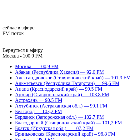
сейчас в эфире
FM-поток
Вернуться к эфиру
Москва - 100,9 FM
Москва — 100,9 FM
Абакан (Республика Хакасия) — 92,0 FM
Александровское (Ставропольский край) — 101,9 FM
Альметьевск (Республика Татарстан) — 99,6 FM
Анапа (Краснодарский край) — 90,5 FM
Арзгир (Ставропольский край) — 103,8 FM
Астрахань — 90,5 FM
Ахтубинск (Астраханская обл.) — 99,1 FM
Белгород — 103,2 FM
Бердянск (Запорожская обл.) — 102,7 FM
Благодарный (Ставропольский край) — 101,2 FM
Братск (Иркутская обл.) — 107,2 FM
Бриньковская (Краснодарский край) – 96,8 FM
Брянск — 98,2 FM