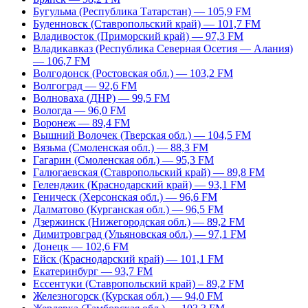
Бугульма (Республика Татарстан) — 105,9 FM
Буденновск (Ставропольский край) — 101,7 FM
Владивосток (Приморский край) — 97,3 FM
Владикавказ (Республика Северная Осетия — Алания)
— 106,7 FM
Волгодонск (Ростовская обл.) — 103,2 FM
Волгоград — 92,6 FM
Волноваха (ДНР) — 99,5 FM
Вологда — 96,0 FM
Воронеж — 89,4 FM
Вышний Волочек (Тверская обл.) — 104,5 FM
Вязьма (Смоленская обл.) — 88,3 FM
Гагарин (Смоленская обл.) — 95,3 FM
Галюгаевская (Ставропольский край) — 89,8 FM
Геленджик (Краснодарский край) — 93,1 FM
Геническ (Херсонская обл.) — 96,6 FM
Далматово (Курганская обл.) — 96,5 FM
Дзержинск (Нижегородская обл.) — 89,2 FM
Димитровград (Ульяновская обл.) — 97,1 FM
Донецк — 102,6 FM
Ейск (Краснодарский край) — 101,1 FM
Екатеринбург — 93,7 FM
Ессентуки (Ставропольский край) – 89,2 FM
Железногорск (Курская обл.) — 94,0 FM