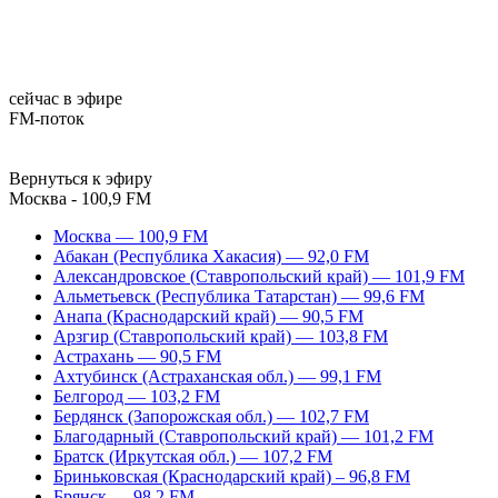
сейчас в эфире
FM-поток
Вернуться к эфиру
Москва - 100,9 FM
Москва — 100,9 FM
Абакан (Республика Хакасия) — 92,0 FM
Александровское (Ставропольский край) — 101,9 FM
Альметьевск (Республика Татарстан) — 99,6 FM
Анапа (Краснодарский край) — 90,5 FM
Арзгир (Ставропольский край) — 103,8 FM
Астрахань — 90,5 FM
Ахтубинск (Астраханская обл.) — 99,1 FM
Белгород — 103,2 FM
Бердянск (Запорожская обл.) — 102,7 FM
Благодарный (Ставропольский край) — 101,2 FM
Братск (Иркутская обл.) — 107,2 FM
Бриньковская (Краснодарский край) – 96,8 FM
Брянск — 98,2 FM