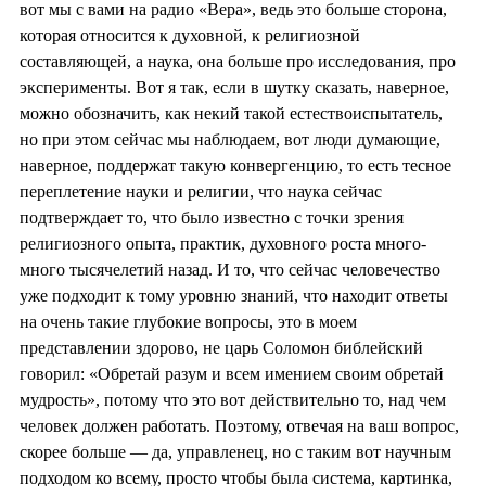
вот мы с вами на радио «Вера», ведь это больше сторона,
которая относится к духовной, к религиозной
составляющей, а наука, она больше про исследования, про
эксперименты. Вот я так, если в шутку сказать, наверное,
можно обозначить, как некий такой естествоиспытатель,
но при этом сейчас мы наблюдаем, вот люди думающие,
наверное, поддержат такую конвергенцию, то есть тесное
переплетение науки и религии, что наука сейчас
подтверждает то, что было известно с точки зрения
религиозного опыта, практик, духовного роста много-
много тысячелетий назад. И то, что сейчас человечество
уже подходит к тому уровню знаний, что находит ответы
на очень такие глубокие вопросы, это в моем
представлении здорово, не царь Соломон библейский
говорил: «Обретай разум и всем имением своим обретай
мудрость», потому что это вот действительно то, над чем
человек должен работать. Поэтому, отвечая на ваш вопрос,
скорее больше — да, управленец, но с таким вот научным
подходом ко всему, просто чтобы была система, картинка,