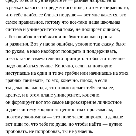
среде, то есть в университете — разные направления
в рамках какого-то предметного поля, потом избираешь то,
что тебе наиболее близко по душе — вот мне кажется, это
самое правильное, потому что все-таки наша школьная
система и университетская тоже, не поощряет ошибок,
а без ошибок в этой жизни не будет никакого роста
и развития. Вот у нас за ошибки, условно так скажу, бьют
по рукам, а надо наоборот поощрять и поддерживать,
и есть такой замечательный принцип: чтобы стать лучше —
надо ошибаться лучше. Конечно, если ты повторно
наступаешь на одни и те же грабли или начинаешь на этих
граблях танцевать, то это, конечно, плохо, а если
ты делаешь выводы, это только делает тебя сильнее,
крепче, и в этом плане университет, конечно,
он формирует вот это самое мировоззрение личностное
и дает систему координат ценностных про смыслы,
поэтому экономика — это поле такое широкое, а дальше
вот ищи то, что тебе по душе, но чтобы найти — нужно
пробовать, не попробовав, ты не узнаешь.