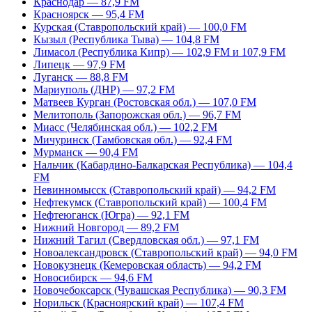
Краснодар — 87,9 FM
Красноярск — 95,4 FM
Курская (Ставропольский край) — 100,0 FM
Кызыл (Республика Тыва) — 104,8 FM
Лимасол (Республика Кипр) — 102,9 FM и 107,9 FM
Липецк — 97,9 FM
Луганск — 88,8 FM
Мариуполь (ДНР) — 97,2 FM
Матвеев Курган (Ростовская обл.) — 107,0 FM
Мелитополь (Запорожская обл.) — 96,7 FM
Миасс (Челябинская обл.) — 102,2 FM
Мичуринск (Тамбовская обл.) — 92,4 FM
Мурманск — 90,4 FM
Нальчик (Кабардино-Балкарская Республика) — 104,4
FM
Невинномысск (Ставропольский край) — 94,2 FM
Нефтекумск (Ставропольский край) — 100,4 FM
Нефтеюганск (Югра) — 92,1 FM
Нижний Новгород — 89,2 FM
Нижний Тагил (Свердловская обл.) — 97,1 FM
Новоалександровск (Ставропольский край) — 94,0 FM
Новокузнецк (Кемеровская область) — 94,2 FM
Новосибирск — 94,6 FM
Новочебоксарск (Чувашская Республика) — 90,3 FM
Норильск (Красноярский край) — 107,4 FM