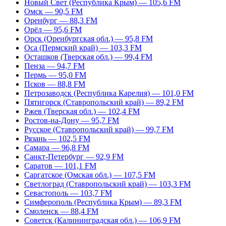
Новый Свет (Республика Крым) — 105,6 FM
Омск — 90,5 FM
Оренбург — 88,3 FM
Орёл — 95,6 FM
Орск (Оренбургская обл.) — 95,8 FM
Оса (Пермский край) — 103,3 FM
Осташков (Тверская обл.) — 99,4 FM
Пенза — 94,7 FM
Пермь — 95,0 FM
Псков — 88,8 FM
Петрозаводск (Республика Карелия) — 101,0 FM
Пятигорск (Ставропольский край) — 89,2 FM
Ржев (Тверская обл.) — 102,4 FM
Ростов-на-Дону — 95,7 FM
Русское (Ставропольский край) — 99,7 FM
Рязань — 102,5 FM
Самара — 96,8 FM
Санкт-Петербург — 92,9 FM
Саратов — 101,1 FM
Саргатское (Омская обл.) — 107,5 FM
Светлоград (Ставропольский край) — 103,3 FM
Севастополь — 103,7 FM
Симферополь (Республика Крым) — 89,3 FM
Смоленск — 88,4 FM
Советск (Калининградская обл.) — 106,9 FM