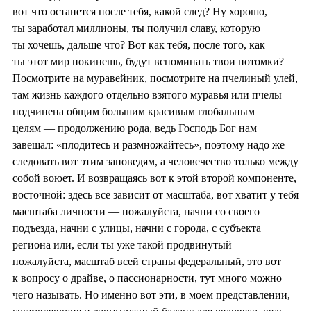
вот что останется после тебя, какой след? Ну хорошо,
ты заработал миллионы, ты получил славу, которую
ты хочешь, дальше что? Вот как тебя, после того, как
ты этот мир покинешь, будут вспоминать твои потомки?
Посмотрите на муравейник, посмотрите на пчелиный улей,
там жизнь каждого отдельно взятого муравья или пчелы
подчинена общим большим красивым глобальным
целям — продолжению рода, ведь Господь Бог нам
завещал: «плодитесь и размножайтесь», поэтому надо же
следовать вот этим заповедям, а человечество только между
собой воюет. И возвращаясь вот к этой второй компоненте,
восточной: здесь все зависит от масштаба, вот хватит у тебя
масштаба личности — пожалуйста, начни со своего
подъезда, начни с улицы, начни с города, с субъекта
региона или, если ты уже такой продвинутый —
пожалуйста, масштаб всей страны федеральный, это вот
к вопросу о драйве, о пассионарности, тут много можно
чего называть. Но именно вот эти, в моем представлении,