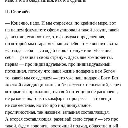
надо в это вкладываться, как это сделать?
П. Селезнёв
— Конечно, надо. И мы стараемся, по крайней мере, вот
на нашем факультете сформулировали такой лозунг, такой
девиз или, если хотите, это формула определенная,
по которой мы стараемся наших ребят тоже воспитывать:
«Созидая себя — созидай свою страну» или: «Развивая
себя — развивай свою страну». Здесь две компоненты,
первая — про индивидуальное, про индивидуальный
потенциал, потому что наша жизнь подарена нам Богом,
то, какой мы ее сделаем — это уже наш подарок Богу. Без
жесткой самодисциплины и без жестких испытаний, через
которые ты проходишь, ты свой потенциал не раскроешь,
не разовьешь, то есть комфорт и прогресс — это вещи
не совместные, но это про индивидуальное,
проличностная, так назовем, западная составляющая.
А вторая составляющая: развивай свою страну — это про
такой, будем говорить, восточный подход, общественный,