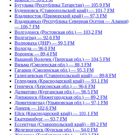
Бугульма (Республика Татарстан) — 105,9 FM
Буденновск (Ставропольский край) — 101,7 FM
Владивосток (Приморский край) — 97,3 FM
Владикавказ (Республика Северная Осетия — Алания)
— 106,7 FM
Волгодонск (Ростовская обл.) — 103,2 FM
Волгоград — 92,6 FM
Волноваха (ДНР) — 99,5 FM
Вологда — 96,0 FM
Воронеж — 89,4 FM
Вышний Волочек (Тверская обл.) — 104,5 FM
Вязьма (Смоленская обл.) — 88,3 FM
Гагарин (Смоленская обл.) — 95,3 FM
Галюгаевская (Ставропольский край) — 89,8 FM
Геленджик (Краснодарский край) — 93,1 FM
Геническ (Херсонская обл.) — 96,6 FM
Далматово (Курганская обл.) — 96,5 FM
Дзержинск (Нижегородская обл.) — 89,2 FM
Димитровград (Ульяновская обл.) — 97,1 FM
Донецк — 102,6 FM
Ейск (Краснодарский край) — 101,1 FM
Екатеринбург — 93,7 FM
Ессентуки (Ставропольский край) – 89,2 FM
Железногорск (Курская обл.) — 94,0 FM