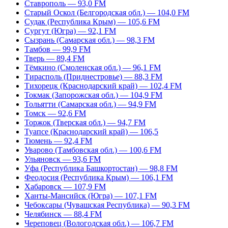
Ставрополь — 93,0 FM
Старый Оскол (Белгородская обл.) — 104,0 FM
Судак (Республика Крым) — 105,6 FM
Сургут (Югра) — 92,1 FM
Сызрань (Самарская обл.) — 98,3 FM
Тамбов — 99,9 FM
Тверь — 89,4 FM
Тёмкино (Смоленская обл.) — 96,1 FM
Тирасполь (Приднестровье) — 88,3 FM
Тихорецк (Краснодарский край) — 102,4 FM
Токмак (Запорожская обл.) — 104,9 FM
Тольятти (Самарская обл.) — 94,9 FM
Томск — 92,6 FM
Торжок (Тверская обл.) — 94,7 FM
Туапсе (Краснодарский край) — 106,5
Тюмень — 92,4 FM
Уварово (Тамбовская обл.) — 100,6 FM
Ульяновск — 93,6 FM
Уфа (Республика Башкортостан) — 98,8 FM
Феодосия (Республика Крым) — 106,1 FM
Хабаровск — 107,9 FM
Ханты-Мансийск (Югра) — 107,1 FM
Чебоксары (Чувашская Республика) — 90,3 FM
Челябинск — 88,4 FM
Череповец (Вологодская обл.) — 106,7 FM