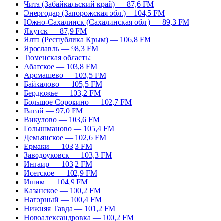
Чита (Забайкальский край) — 87,6 FM
Энергодар (Запорожская обл.) – 104,5 FM
Южно-Сахалинск (Сахалинская обл.) — 89,3 FM
Якутск — 87,9 FM
Ялта (Республика Крым) — 106,8 FM
Ярославль — 98,3 FM
Тюменская область:
Абатское — 103,8 FM
Аромашево — 103,5 FM
Байкалово — 105,5 FM
Бердюжье — 103,2 FM
Большое Сорокино — 102,7 FM
Вагай — 97,0 FM
Викулово — 103,6 FM
Голышманово — 105,4 FM
Демьянское — 102,6 FM
Ермаки — 103,3 FM
Заводоуковск — 103,3 FM
Ингаир — 103,2 FM
Исетское — 102,9 FM
Ишим — 104,9 FM
Казанское — 100,2 FM
Нагорный — 100,4 FM
Нижняя Тавда — 101,2 FM
Новоалександровка — 100,2 FM