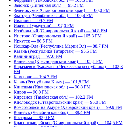
Жердевка (Тамбовская обл.) — 103,3 FM
Задонск (Липецкая обл.) — 95,2 FM
Зеленокумск (Ставропольский край) — 100,0 FM
Златоуст (Челябинская обл.) — 106,4 FM
Иваново — 99,7 FM
Ижевск (Удмуртия) — 97,0 FM
Изобильный (Ставропольский край) — 94,8 FM
Ипатово (Ставропольский край) — 105,3 FM
Иркутск — 88,5 FM
Йошкар-Ола (Республика Марий Эл) — 88,7 FM
Казань (Республика Татарстан) — 95,5 FM
Калининград — 97,0 FM
Каневская (Краснодарский край) — 105,1 FM
Карачаевск (Карачаево-Черкесская республика) — 102,3
FM
Кемерово — 104,3 FM
Керчь (Республика Крым) — 101,8 FM
Кинешма (Ивановская обл.) — 90,8 FM
Киров — 90,8 FM
Кирсанов (Тамбовская обл.) — 102,2 FM
Кисловодск (Ставропольский край) — 95,0 FM
Комсомольск-на-Амуре (Хабаровский край) — 99,9 FM
Копейск (Челябинская обл.) — 88,4 FM
Кострома — 92,0 FM
Красногвардейское (Ставропольский край) — 104,5 FM