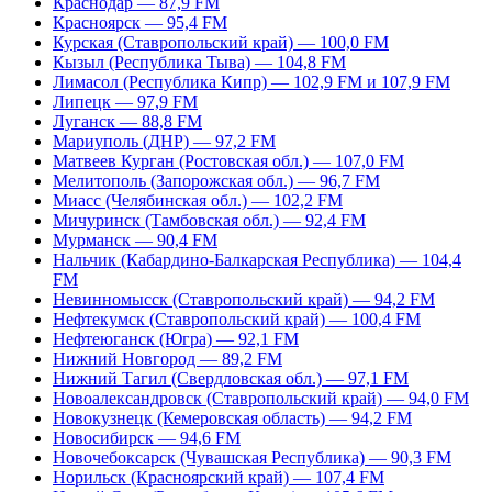
Краснодар — 87,9 FM
Красноярск — 95,4 FM
Курская (Ставропольский край) — 100,0 FM
Кызыл (Республика Тыва) — 104,8 FM
Лимасол (Республика Кипр) — 102,9 FM и 107,9 FM
Липецк — 97,9 FM
Луганск — 88,8 FM
Мариуполь (ДНР) — 97,2 FM
Матвеев Курган (Ростовская обл.) — 107,0 FM
Мелитополь (Запорожская обл.) — 96,7 FM
Миасс (Челябинская обл.) — 102,2 FM
Мичуринск (Тамбовская обл.) — 92,4 FM
Мурманск — 90,4 FM
Нальчик (Кабардино-Балкарская Республика) — 104,4
FM
Невинномысск (Ставропольский край) — 94,2 FM
Нефтекумск (Ставропольский край) — 100,4 FM
Нефтеюганск (Югра) — 92,1 FM
Нижний Новгород — 89,2 FM
Нижний Тагил (Свердловская обл.) — 97,1 FM
Новоалександровск (Ставропольский край) — 94,0 FM
Новокузнецк (Кемеровская область) — 94,2 FM
Новосибирск — 94,6 FM
Новочебоксарск (Чувашская Республика) — 90,3 FM
Норильск (Красноярский край) — 107,4 FM