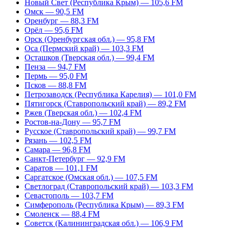
Новый Свет (Республика Крым) — 105,6 FM
Омск — 90,5 FM
Оренбург — 88,3 FM
Орёл — 95,6 FM
Орск (Оренбургская обл.) — 95,8 FM
Оса (Пермский край) — 103,3 FM
Осташков (Тверская обл.) — 99,4 FM
Пенза — 94,7 FM
Пермь — 95,0 FM
Псков — 88,8 FM
Петрозаводск (Республика Карелия) — 101,0 FM
Пятигорск (Ставропольский край) — 89,2 FM
Ржев (Тверская обл.) — 102,4 FM
Ростов-на-Дону — 95,7 FM
Русское (Ставропольский край) — 99,7 FM
Рязань — 102,5 FM
Самара — 96,8 FM
Санкт-Петербург — 92,9 FM
Саратов — 101,1 FM
Саргатское (Омская обл.) — 107,5 FM
Светлоград (Ставропольский край) — 103,3 FM
Севастополь — 103,7 FM
Симферополь (Республика Крым) — 89,3 FM
Смоленск — 88,4 FM
Советск (Калининградская обл.) — 106,9 FM