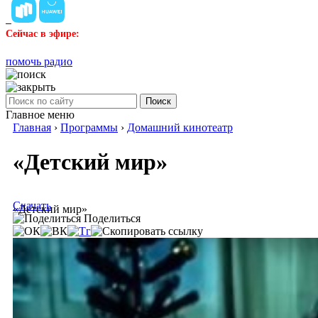
Сейчас в эфире:
помочь радио
Поиск
Главное меню
Главная
›
Программы
›
Домашний кинотеатр
«Детский мир»
Скачать
«Детский мир»
Поделиться