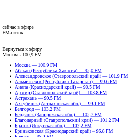
сейчас в эфире
FM-поток
Вернуться к эфиру
Москва - 100,9 FM
Москва — 100,9 FM
Абакан (Республика Хакасия) — 92,0 FM
Александровское (Ставропольский край) — 101,9 FM
Альметьевск (Республика Татарстан) — 99,6 FM
Анапа (Краснодарский край) — 90,5 FM
Арзгир (Ставропольский край) — 103,8 FM
Астрахань — 90,5 FM
Ахтубинск (Астраханская обл.) — 99,1 FM
Белгород — 103,2 FM
Бердянск (Запорожская обл.) — 102,7 FM
Благодарный (Ставропольский край) — 101,2 FM
Братск (Иркутская обл.) — 107,2 FM
Бриньковская (Краснодарский край) – 96,8 FM
Брянск — 98,2 FM