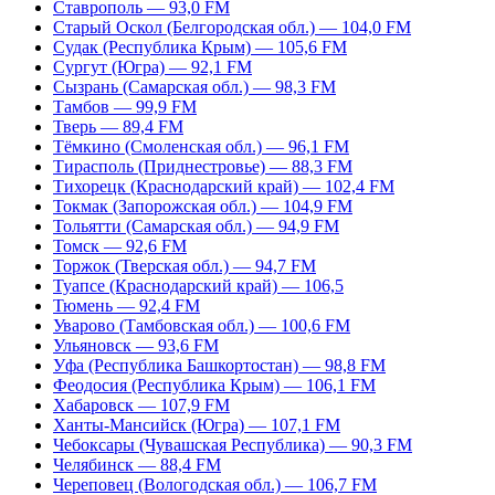
Ставрополь — 93,0 FM
Старый Оскол (Белгородская обл.) — 104,0 FM
Судак (Республика Крым) — 105,6 FM
Сургут (Югра) — 92,1 FM
Сызрань (Самарская обл.) — 98,3 FM
Тамбов — 99,9 FM
Тверь — 89,4 FM
Тёмкино (Смоленская обл.) — 96,1 FM
Тирасполь (Приднестровье) — 88,3 FM
Тихорецк (Краснодарский край) — 102,4 FM
Токмак (Запорожская обл.) — 104,9 FM
Тольятти (Самарская обл.) — 94,9 FM
Томск — 92,6 FM
Торжок (Тверская обл.) — 94,7 FM
Туапсе (Краснодарский край) — 106,5
Тюмень — 92,4 FM
Уварово (Тамбовская обл.) — 100,6 FM
Ульяновск — 93,6 FM
Уфа (Республика Башкортостан) — 98,8 FM
Феодосия (Республика Крым) — 106,1 FM
Хабаровск — 107,9 FM
Ханты-Мансийск (Югра) — 107,1 FM
Чебоксары (Чувашская Республика) — 90,3 FM
Челябинск — 88,4 FM
Череповец (Вологодская обл.) — 106,7 FM