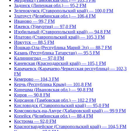
Жердевка (Тамбовская обл.) — 103,3 FM
Задонск (Липецкая обл.) — 95,2 FM
Зеленокумск (Ставропольский край) — 100,0 FM
Златоуст (Челябинская обл.) — 106,4 FM
Иваново — 99,7 FM
Ижевск (Удмуртия) — 97,0 FM
Изобильный (Ставропольский край) — 94,8 FM
Ипатово (Ставропольский край) — 105,3 FM
Иркутск — 88,5 FM
Йошкар-Ола (Республика Марий Эл) — 88,7 FM
Казань (Республика Татарстан) — 95,5 FM
Калининград — 97,0 FM
Каневская (Краснодарский край) — 105,1 FM
Карачаевск (Карачаево-Черкесская республика) — 102,3
FM
Кемерово — 104,3 FM
Керчь (Республика Крым) — 101,8 FM
Кинешма (Ивановская обл.) — 90,8 FM
Киров — 90,8 FM
Кирсанов (Тамбовская обл.) — 102,2 FM
Кисловодск (Ставропольский край) — 95,0 FM
Комсомольск-на-Амуре (Хабаровский край) — 99,9 FM
Копейск (Челябинская обл.) — 88,4 FM
Кострома — 92,0 FM
Красногвардейское (Ставропольский край) — 104,5 FM