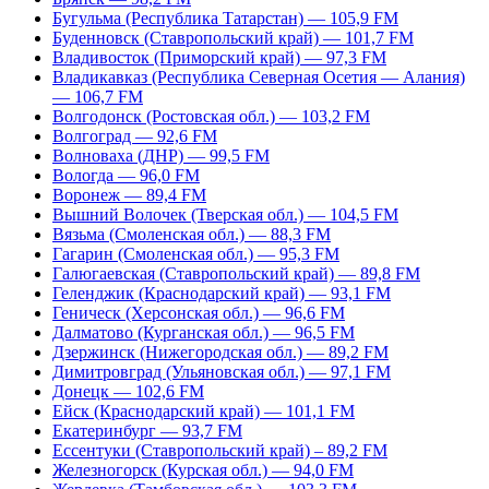
Бугульма (Республика Татарстан) — 105,9 FM
Буденновск (Ставропольский край) — 101,7 FM
Владивосток (Приморский край) — 97,3 FM
Владикавказ (Республика Северная Осетия — Алания)
— 106,7 FM
Волгодонск (Ростовская обл.) — 103,2 FM
Волгоград — 92,6 FM
Волноваха (ДНР) — 99,5 FM
Вологда — 96,0 FM
Воронеж — 89,4 FM
Вышний Волочек (Тверская обл.) — 104,5 FM
Вязьма (Смоленская обл.) — 88,3 FM
Гагарин (Смоленская обл.) — 95,3 FM
Галюгаевская (Ставропольский край) — 89,8 FM
Геленджик (Краснодарский край) — 93,1 FM
Геническ (Херсонская обл.) — 96,6 FM
Далматово (Курганская обл.) — 96,5 FM
Дзержинск (Нижегородская обл.) — 89,2 FM
Димитровград (Ульяновская обл.) — 97,1 FM
Донецк — 102,6 FM
Ейск (Краснодарский край) — 101,1 FM
Екатеринбург — 93,7 FM
Ессентуки (Ставропольский край) – 89,2 FM
Железногорск (Курская обл.) — 94,0 FM