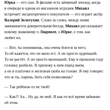
Юрка
— его сын. В фильме есть забавный эпизод, когда
в очереди в одном из магазинов игрушек
Михаил
встречает эксцентричного покупателя — его играет актёр
Валерий Золотухин
. Слово за слово, между ними
завязывается доверительная беседа.
Михаил
рассказывает
новому знакомому о
Людмиле
, о
Юрке
, о том, как
любит их.
— Вот, ты понимаешь, она очень боится за него.
То ей кажется, что он мало ест. А он просто худенький.
То не растёт. А он просто маленький. Ему в прошлом году
головку разбили. Я прихожу к ним перед маем,
а он в платочке и железная скоба на голове. Я ему говорю:
что ж ты, парень, бить себя позволяешь?
— Так ребёнок-то не твой!
— Как?! Аа... Ну да, не мой. Я как-то всё время забываю
об этом.