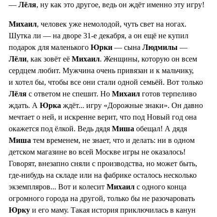
—
Лёля
, ну как это другое, ведь он ждёт именно эту игру!
Михаил
, человек уже немолодой, чуть свет на ногах.
Шутка ли — на дворе 31-е декабря, а он ещё не купил
подарок для маленького
Юрки
— сына
Людмилы
—
Лёли
, как зовёт её
Михаил
. Женщины, которую он всем
сердцем любит. Мужчина очень привязан и к мальчику,
и хотел бы, чтобы все они стали одной семьёй. Вот только
Лёля
с ответом не спешит. Но
Михаил
готов терпеливо
ждать. А
Юрка
ждёт... игру «Дорожные знаки». Он давно
мечтает о ней, и искренне верит, что под Новый год она
окажется под ёлкой. Ведь дядя
Миша
обещал! А дядя
Миша
тем временем, не знает, что и делать: ни в одном
детском магазине во всей Москве игры не оказалось!
Говорят, внезапно сняли с производства, но может быть,
где-нибудь на складе или на фабрике осталось несколько
экземпляров... Вот и колесит
Михаил
с одного конца
огромного города на другой, только бы не разочаровать
Юрку
и его маму. Такая история приключилась в канун