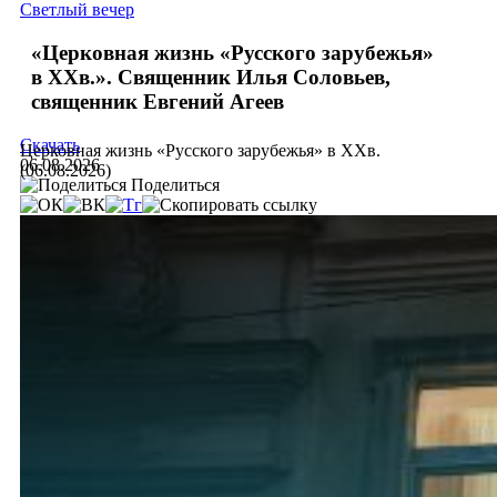
Светлый вечер
«Церковная жизнь «Русского зарубежья»
в ХХв.». Священник Илья Соловьев,
священник Евгений Агеев
Скачать
Церковная жизнь «Русского зарубежья» в ХХв.
06.08.2026
(06.08.2026)
Поделиться