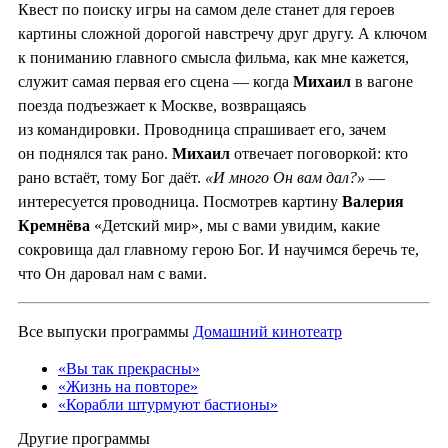
Квест по поиску игры на самом деле станет для героев
картины сложной дорогой навстречу друг другу. А ключом
к пониманию главного смысла фильма, как мне кажется,
служит самая первая его сцена — когда
Михаил
в вагоне
поезда подъезжает к Москве, возвращаясь
из командировки. Проводница спрашивает его, зачем
он поднялся так рано.
Михаил
отвечает поговоркой: кто
рано встаёт, тому Бог даёт.
«И много Он вам дал?»
—
интересуется проводница. Посмотрев картину
Валерия
Кремнёва
«Детский мир», мы с вами увидим, какие
сокровища дал главному герою Бог. И научимся беречь те,
что Он даровал нам с вами.
Все выпуски программы
Домашний кинотеатр
«Вы так прекрасны»
«Жизнь на повторе»
«Корабли штурмуют бастионы»
Другие программы