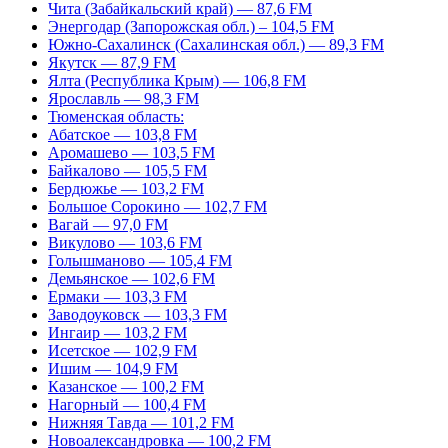
Чита (Забайкальский край) — 87,6 FM
Энергодар (Запорожская обл.) – 104,5 FM
Южно-Сахалинск (Сахалинская обл.) — 89,3 FM
Якутск — 87,9 FM
Ялта (Республика Крым) — 106,8 FM
Ярославль — 98,3 FM
Тюменская область:
Абатское — 103,8 FM
Аромашево — 103,5 FM
Байкалово — 105,5 FM
Бердюжье — 103,2 FM
Большое Сорокино — 102,7 FM
Вагай — 97,0 FM
Викулово — 103,6 FM
Голышманово — 105,4 FM
Демьянское — 102,6 FM
Ермаки — 103,3 FM
Заводоуковск — 103,3 FM
Ингаир — 103,2 FM
Исетское — 102,9 FM
Ишим — 104,9 FM
Казанское — 100,2 FM
Нагорный — 100,4 FM
Нижняя Тавда — 101,2 FM
Новоалександровка — 100,2 FM