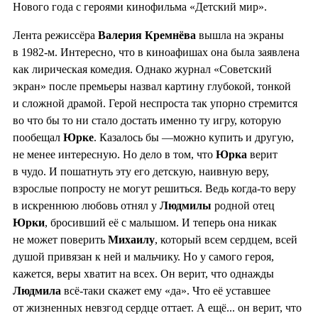
Нового года с героями кинофильма «Детский мир».
Лента режиссёра
Валерия Кремнёва
вышла на экраны
в 1982-м. Интересно, что в киноафишах она была заявлена
как лирическая комедия. Однако журнал «Советский
экран» после премьеры назвал картину глубокой, тонкой
и сложной драмой. Герой неспроста так упорно стремится
во что бы то ни стало достать именно ту игру, которую
пообещал
Юрке
. Казалось бы —можно купить и другую,
не менее интересную. Но дело в том, что
Юрка
верит
в чудо. И пошатнуть эту его детскую, наивную веру,
взрослые попросту не могут решиться. Ведь когда-то веру
в искреннюю любовь отнял у
Людмилы
родной отец
Юрки
, бросивший её с малышом. И теперь она никак
не может поверить
Михаилу
, который всем сердцем, всей
душой привязан к ней и мальчику. Но у самого героя,
кажется, веры хватит на всех. Он верит, что однажды
Людмила
всё-таки скажет ему «да». Что её уставшее
от жизненных невзгод сердце оттает. А ещё... он верит, что