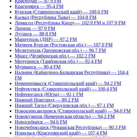
Краснодар — 87,9 FM
Красноярск — 95,4 FM
Курская (Ставропольский край) — 100,0 FM
Кызыл (Республика Тыва) — 104,8 FM
Лимасол (Республика Кипр) — 102,9 FM и 107,9 FM
Липецк — 97,9 FM
Луганск — 88,8 FM
Мариуполь (ДНР) — 97,2 FM
Матвеев Курган (Ростовская обл.) — 107,0 FM
Мелитополь (Запорожская обл.) — 96,7 FM
Миасс (Челябинская обл.) — 102,2 FM
Мичуринск (Тамбовская обл.) — 92,4 FM
Мурманск — 90,4 FM
Нальчик (Кабардино-Балкарская Республика) — 104,4
FM
Невинномысск (Ставропольский край) — 94,2 FM
Нефтекумск (Ставропольский край) — 100,4 FM
Нефтеюганск (Югра) — 92,1 FM
Нижний Новгород — 89,2 FM
Нижний Тагил (Свердловская обл.) — 97,1 FM
Новоалександровск (Ставропольский край) — 94,0 FM
Новокузнецк (Кемеровская область) — 94,2 FM
Новосибирск — 94,6 FM
Новочебоксарск (Чувашская Республика) — 90,3 FM
Норильск (Красноярский край) — 107,4 FM