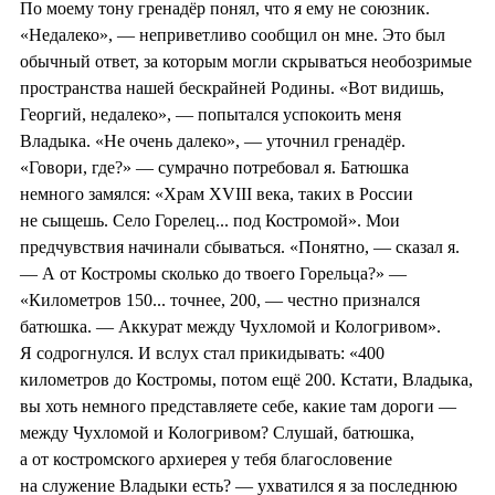
По моему тону гренадёр понял, что я ему не союзник.
«Недалеко», — неприветливо сообщил он мне. Это был
обычный ответ, за которым могли скрываться необозримые
пространства нашей бескрайней Родины. «Вот видишь,
Георгий, недалеко», — попытался успокоить меня
Владыка. «Не очень далеко», — уточнил гренадёр.
«Говори, где?» — сумрачно потребовал я. Батюшка
немного замялся: «Храм XVIII века, таких в России
не сыщешь. Село Горелец... под Костромой». Мои
предчувствия начинали сбываться. «Понятно, — сказал я.
— А от Костромы сколько до твоего Горельца?» —
«Километров 150... точнее, 200, — честно признался
батюшка. — Аккурат между Чухломой и Кологривом».
Я содрогнулся. И вслух стал прикидывать: «400
километров до Костромы, потом ещё 200. Кстати, Владыка,
вы хоть немного представляете себе, какие там дороги —
между Чухломой и Кологривом? Слушай, батюшка,
а от костромского архиерея у тебя благословение
на служение Владыки есть? — ухватился я за последнюю