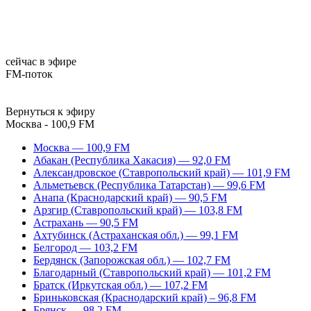
сейчас в эфире
FM-поток
Вернуться к эфиру
Москва - 100,9 FM
Москва — 100,9 FM
Абакан (Республика Хакасия) — 92,0 FM
Александровское (Ставропольский край) — 101,9 FM
Альметьевск (Республика Татарстан) — 99,6 FM
Анапа (Краснодарский край) — 90,5 FM
Арзгир (Ставропольский край) — 103,8 FM
Астрахань — 90,5 FM
Ахтубинск (Астраханская обл.) — 99,1 FM
Белгород — 103,2 FM
Бердянск (Запорожская обл.) — 102,7 FM
Благодарный (Ставропольский край) — 101,2 FM
Братск (Иркутская обл.) — 107,2 FM
Бриньковская (Краснодарский край) – 96,8 FM
Брянск — 98,2 FM