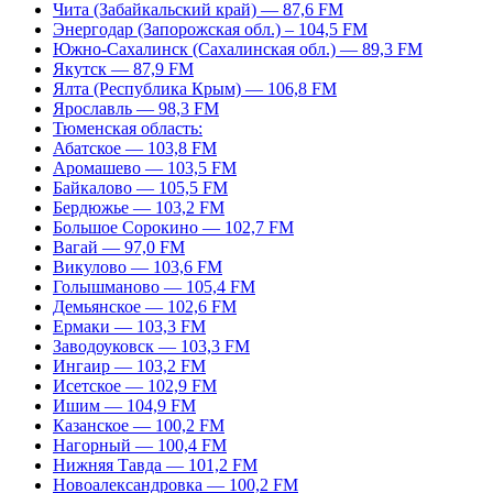
Чита (Забайкальский край) — 87,6 FM
Энергодар (Запорожская обл.) – 104,5 FM
Южно-Сахалинск (Сахалинская обл.) — 89,3 FM
Якутск — 87,9 FM
Ялта (Республика Крым) — 106,8 FM
Ярославль — 98,3 FM
Тюменская область:
Абатское — 103,8 FM
Аромашево — 103,5 FM
Байкалово — 105,5 FM
Бердюжье — 103,2 FM
Большое Сорокино — 102,7 FM
Вагай — 97,0 FM
Викулово — 103,6 FM
Голышманово — 105,4 FM
Демьянское — 102,6 FM
Ермаки — 103,3 FM
Заводоуковск — 103,3 FM
Ингаир — 103,2 FM
Исетское — 102,9 FM
Ишим — 104,9 FM
Казанское — 100,2 FM
Нагорный — 100,4 FM
Нижняя Тавда — 101,2 FM
Новоалександровка — 100,2 FM