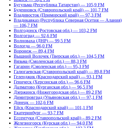
Бугульма (Республика Татарстан) — 105,9 FM
Буденновск (Ставропольский край) — 101,7 FM
Владивосток (Приморский край) — 97,3 FM
Владикавказ (Республика Северная Осетия — Алания)
— 106,7 FM
Волгодонск (Ростовская обл.) — 103,2 FM
Волгоград — 92,6 FM
Волноваха (ДНР) — 99,5 FM
Вологда — 96,0 FM
Воронеж — 89,4 FM
Вышний Волочек (Тверская обл.) — 104,5 FM
Вязьма (Смоленская обл.) — 88,3 FM
Гагарин (Смоленская обл.) — 95,3 FM
Галюгаевская (Ставропольский край) — 89,8 FM
Геленджик (Краснодарский край) — 93,1 FM
Геническ (Херсонская обл.) — 96,6 FM
Далматово (Курганская обл.) — 96,5 FM
Дзержинск (Нижегородская обл.) — 89,2 FM
Димитровград (Ульяновская обл.) — 97,1 FM
Донецк — 102,6 FM
Ейск (Краснодарский край) — 101,1 FM
Екатеринбург — 93,7 FM
Ессентуки (Ставропольский край) – 89,2 FM
Железногорск (Курская обл.) — 94,0 FM