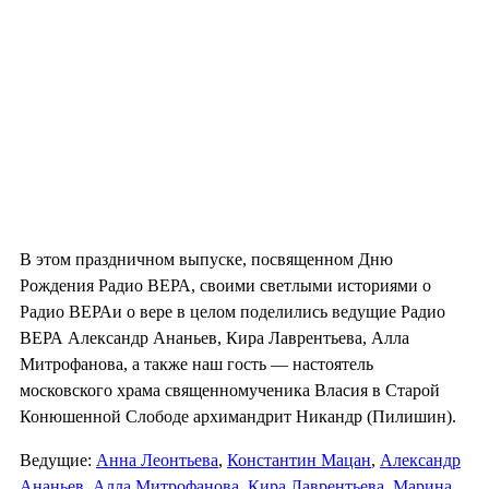
В этом праздничном выпуске, посвященном Дню
Рождения Радио ВЕРА, своими светлыми историями о
Радио ВЕРАи о вере в целом поделились ведущие Радио
ВЕРА Александр Ананьев, Кира Лаврентьева, Алла
Митрофанова, а также наш гость — настоятель
московского храма священномученика Власия в Старой
Конюшенной Слободе архимандрит Никандр (Пилишин).
Ведущие:
Анна Леонтьева
,
Константин Мацан
,
Александр
Ананьев
,
Алла Митрофанова
,
Кира Лаврентьева
,
Марина