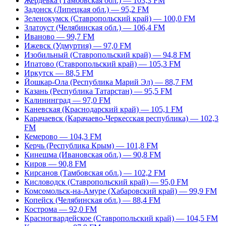
Жердевка (Тамбовская обл.) — 103,3 FM
Задонск (Липецкая обл.) — 95,2 FM
Зеленокумск (Ставропольский край) — 100,0 FM
Златоуст (Челябинская обл.) — 106,4 FM
Иваново — 99,7 FM
Ижевск (Удмуртия) — 97,0 FM
Изобильный (Ставропольский край) — 94,8 FM
Ипатово (Ставропольский край) — 105,3 FM
Иркутск — 88,5 FM
Йошкар-Ола (Республика Марий Эл) — 88,7 FM
Казань (Республика Татарстан) — 95,5 FM
Калининград — 97,0 FM
Каневская (Краснодарский край) — 105,1 FM
Карачаевск (Карачаево-Черкесская республика) — 102,3
FM
Кемерово — 104,3 FM
Керчь (Республика Крым) — 101,8 FM
Кинешма (Ивановская обл.) — 90,8 FM
Киров — 90,8 FM
Кирсанов (Тамбовская обл.) — 102,2 FM
Кисловодск (Ставропольский край) — 95,0 FM
Комсомольск-на-Амуре (Хабаровский край) — 99,9 FM
Копейск (Челябинская обл.) — 88,4 FM
Кострома — 92,0 FM
Красногвардейское (Ставропольский край) — 104,5 FM