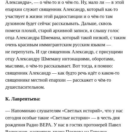
Александра», — о чём-то и о чём-то. Ну, мало ли — в этой
епархии служит священник Александр, который как-то
участвует в жизни этой радиостанции и о чём-то там
духовном будет сейчас рассказывать. Дальше, сквозь
помехи плохой, старой архивной записи, я слышу голос
отца Александра Шмемана, который такой низкий, с таким
очень красивым иммигрантским русским языком —
не перепутать. И где священник Александр, с присущими
отцу Александру Шмеману интонациями, оборотами,
мыслями, о чём-то рассказывает. Вот тогда, я помню:
священник Александр — как будто речь идёт о каком-то
священнике местной епархии — расскажет о чём-то
душеспасительном.
К. Лаврентьева:
— Напоминаю слушателям «Светлых историй», что у нас
сегодня особые такие «Светлые истории» — в честь дня
рождения Радио ВЕРА. У нас в гостях протоиерей Павел
Великанов, настоятель храма Покрова на Городне