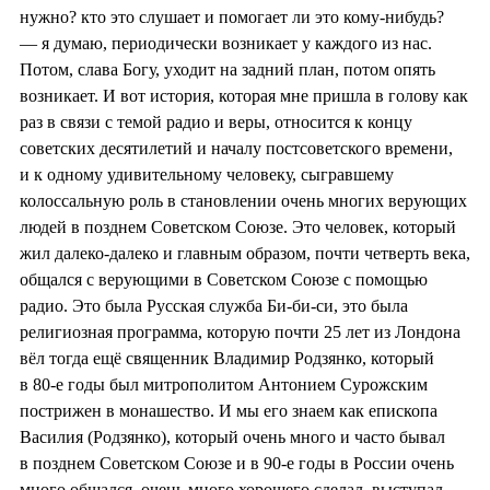
нужно? кто это слушает и помогает ли это кому-нибудь?
— я думаю, периодически возникает у каждого из нас.
Потом, слава Богу, уходит на задний план, потом опять
возникает. И вот история, которая мне пришла в голову как
раз в связи с темой радио и веры, относится к концу
советских десятилетий и началу постсоветского времени,
и к одному удивительному человеку, сыгравшему
колоссальную роль в становлении очень многих верующих
людей в позднем Советском Союзе. Это человек, который
жил далеко-далеко и главным образом, почти четверть века,
общался с верующими в Советском Союзе с помощью
радио. Это была Русская служба Би-би-си, это была
религиозная программа, которую почти 25 лет из Лондона
вёл тогда ещё священник Владимир Родзянко, который
в 80-е годы был митрополитом Антонием Сурожским
пострижен в монашество. И мы его знаем как епископа
Василия (Родзянко), который очень много и часто бывал
в позднем Советском Союзе и в 90-е годы в России очень
много общался, очень много хорошего сделал, выступал