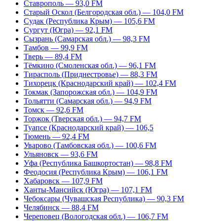
Ставрополь — 93,0 FM
Старый Оскол (Белгородская обл.) — 104,0 FM
Судак (Республика Крым) — 105,6 FM
Сургут (Югра) — 92,1 FM
Сызрань (Самарская обл.) — 98,3 FM
Тамбов — 99,9 FM
Тверь — 89,4 FM
Тёмкино (Смоленская обл.) — 96,1 FM
Тирасполь (Приднестровье) — 88,3 FM
Тихорецк (Краснодарский край) — 102,4 FM
Токмак (Запорожская обл.) — 104,9 FM
Тольятти (Самарская обл.) — 94,9 FM
Томск — 92,6 FM
Торжок (Тверская обл.) — 94,7 FM
Туапсе (Краснодарский край) — 106,5
Тюмень — 92,4 FM
Уварово (Тамбовская обл.) — 100,6 FM
Ульяновск — 93,6 FM
Уфа (Республика Башкортостан) — 98,8 FM
Феодосия (Республика Крым) — 106,1 FM
Хабаровск — 107,9 FM
Ханты-Мансийск (Югра) — 107,1 FM
Чебоксары (Чувашская Республика) — 90,3 FM
Челябинск — 88,4 FM
Череповец (Вологодская обл.) — 106,7 FM