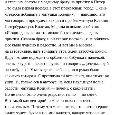
и старшим братом к младшему брату на присягу в Питер.
Это была первая поездка в этот прекрасный город. Очень
хотелось побывать у матушки Ксении», — напомню, это
мы говорили про чудеса как раз и про блаженную Ксению
Петербуржскую. Видимо, Марина вспомнила об этом.
«И один день, когда это можно было сделать — день
присяги. Сказала брату, и он сказал: поезжай, я не обижусь.
Всё было чудесно и радостно. И вот мы в Москве
на автовокзале, пять тридцать утра, ждём автобуса домой.
Вдруг ко мне подходит сгорбленная бабушка с палочкой,
очень аккуратненькая старушка, и говорит: „Доченька, дай
на хлебушек“. У меня денег не было, но в руках были
какие-то хот-доги. Я протянула ей весь пакет, она тихонько
ушла. И, только сев в автобус, на меня нахлынула волна
радости: матушка Ксения — почему, с какой стати?
Но не знаю, было очень радостно, тепло — до слёз».
Вот такой комментарий, и мне он показался очень
трогательным. Потому что мне кажется, что чистое сердце
видит чудеса буквально, мне кажется, каждое мгновение