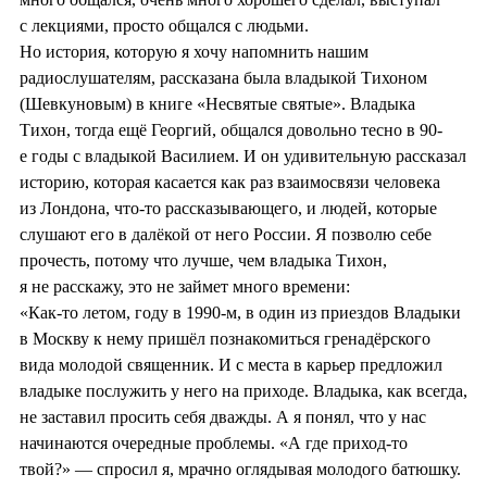
с лекциями, просто общался с людьми.
Но история, которую я хочу напомнить нашим
радиослушателям, рассказана была владыкой Тихоном
(Шевкуновым) в книге «Несвятые святые». Владыка
Тихон, тогда ещё Георгий, общался довольно тесно в 90-
е годы с владыкой Василием. И он удивительную рассказал
историю, которая касается как раз взаимосвязи человека
из Лондона, что-то рассказывающего, и людей, которые
слушают его в далёкой от него России. Я позволю себе
прочесть, потому что лучше, чем владыка Тихон,
я не расскажу, это не займет много времени:
«Как-то летом, году в 1990-м, в один из приездов Владыки
в Москву к нему пришёл познакомиться гренадёрского
вида молодой священник. И с места в карьер предложил
владыке послужить у него на приходе. Владыка, как всегда,
не заставил просить себя дважды. А я понял, что у нас
начинаются очередные проблемы. «А где приход-то
твой?» — спросил я, мрачно оглядывая молодого батюшку.