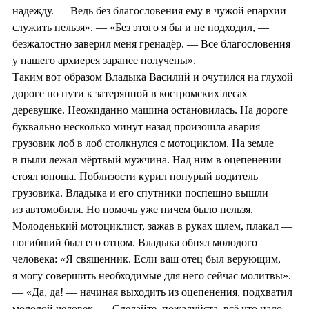
надежду. — Ведь без благословения ему в чужой епархии
служить нельзя». — «Без этого я бы и не подходил, —
безжалостно заверил меня гренадёр. — Все благословения
у нашего архиерея заранее получены».
Таким вот образом Владыка Василий и очутился на глухой
дороге по пути к затерянной в костромских лесах
деревушке. Неожиданно машина остановилась. На дороге
буквально несколько минут назад произошла авария —
грузовик лоб в лоб столкнулся с мотоциклом. На земле
в пыли лежал мёртвый мужчина. Над ним в оцепенении
стоял юноша. Поблизости курил понурый водитель
грузовика. Владыка и его спутники поспешно вышли
из автомобиля. Но помочь уже ничем было нельзя.
Молоденький мотоциклист, зажав в руках шлем, плакал —
погибший был его отцом. Владыка обнял молодого
человека: «Я священник. Если ваш отец был верующим,
я могу совершить необходимые для него сейчас молитвы».
— «Да, да! — начиная выходить из оцепенения, подхватил
молодой человек. — Сделайте, пожалуйста, всё что надо.