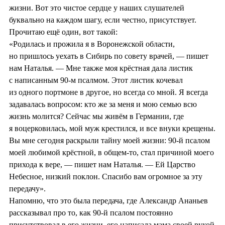
жизни. Вот это чистое сердце у наших слушателей
буквально на каждом шагу, если честно, присутствует.
Прочитаю ещё один, вот такой:
«Родилась и прожила я в Воронежской области,
но пришлось уехать в Сибирь по совету врачей, — пишет
нам Наталья. — Мне также моя крёстная дала листик
с написанным 90-м псалмом. Этот листик кочевал
из одного портмоне в другое, но всегда со мной. Я всегда
задавалась вопросом: кто же за меня и мою семью всю
жизнь молится? Сейчас мы живём в Германии, где
я воцерковилась, мой муж крестился, и все внуки крещены.
Вы мне сегодня раскрыли тайну моей жизни: 90-й псалом
моей любимой крёстной, в общем-то, стал причиной моего
прихода к вере, — пишет нам Наталья. — Ей Царство
Небесное, низкий поклон. Спасибо вам огромное за эту
передачу».
Напомню, что это была передача, где Александр Ананьев
рассказывал про то, как 90-й псалом постоянно
присутствовал в его жизни, его написала мама своей рукой