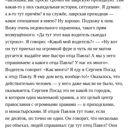
какая-то у них скандальная история, ситуация». Я думаю:
а я-то тут причём? я на службе, лаврская проходная —
какое отношение я имею? Ну хорошо. Подхожу к ним.
Вижу очень недовольного охранника, такого прям
возмущённого: «Да тут этот ваш водитель скандал
устроил». Я говорю: «Какой мой водитель?» — «Ну вот
он тут приехал на огромной фуре и чуть ли не матом
ругается: выдайте мне быстро отца Павла! А мы у него
спрашиваем: а какого отца Павла? У нас их много».
Водитель говорит: «Как много? Я еду в Сергиев Посад
к отцу Павлу. Я ему дом везу, вообще-то!» Оказалось, что
действительно человек — у него даже мысли не было, что,
оказывается, Сергиев Посад это не какой-то городок,
в котором один маленький храмик, а это целый центр
православия с огромными храмами — и приходскими,
и монастырскими. И отцов Павлов тут тоже, если
не десяток, но точно не один. Он говорит, что несколько
раз объехал, людей спрашивал: где тут отец Павел? Они