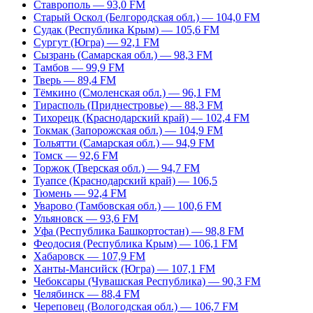
Ставрополь — 93,0 FM
Старый Оскол (Белгородская обл.) — 104,0 FM
Судак (Республика Крым) — 105,6 FM
Сургут (Югра) — 92,1 FM
Сызрань (Самарская обл.) — 98,3 FM
Тамбов — 99,9 FM
Тверь — 89,4 FM
Тёмкино (Смоленская обл.) — 96,1 FM
Тирасполь (Приднестровье) — 88,3 FM
Тихорецк (Краснодарский край) — 102,4 FM
Токмак (Запорожская обл.) — 104,9 FM
Тольятти (Самарская обл.) — 94,9 FM
Томск — 92,6 FM
Торжок (Тверская обл.) — 94,7 FM
Туапсе (Краснодарский край) — 106,5
Тюмень — 92,4 FM
Уварово (Тамбовская обл.) — 100,6 FM
Ульяновск — 93,6 FM
Уфа (Республика Башкортостан) — 98,8 FM
Феодосия (Республика Крым) — 106,1 FM
Хабаровск — 107,9 FM
Ханты-Мансийск (Югра) — 107,1 FM
Чебоксары (Чувашская Республика) — 90,3 FM
Челябинск — 88,4 FM
Череповец (Вологодская обл.) — 106,7 FM