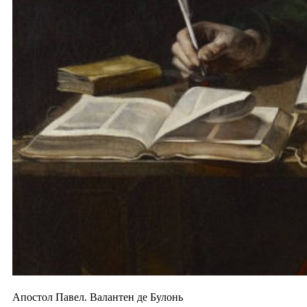
Апостол Павел. Валантен де Булонь