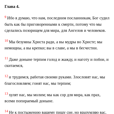
Глава 4.
9
Ибо я думаю, что нам, последним посланникам, Бог судил
быть как бы приговоренными к смерти, потому что мы
сделались позорищем для мира, для Ангелов и человеков.
10
Мы безумны Христа ради, а вы мудры во Христе; мы
немощны, а вы крепки; вы в славе, а мы в бесчестии.
11
Даже доныне терпим голод и жажду, и наготу и побои, и
скитаемся,
12
и трудимся, работая своими руками. Злословят нас, мы
благословляем; гонят нас, мы терпим;
13
хулят нас, мы молим; мы как сор для мира, как прах,
всеми попираемый доныне.
14
Не к постыжению вашему пишу сие, но вразумляю вас,