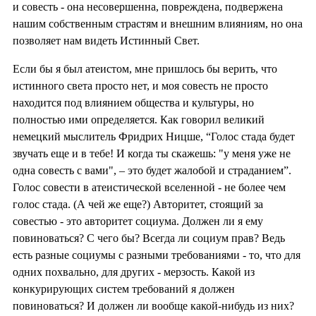
и совесть - она несовершенна, повреждена, подвержена
нашим собственным страстям и внешним влияниям, но она
позволяет нам видеть Истинный Свет.
Если бы я был атеистом, мне пришлось бы верить, что
истинного света просто нет, и моя совесть не просто
находится под влиянием общества и культуры, но
полностью ими определяется. Как говорил великий
немецкий мыслитель Фридрих Ницше, “Голос стада будет
звучать еще и в тебе! И когда ты скажешь: "у меня уже не
одна совесть с вами", – это будет жалобой и страданием”.
Голос совести в атеистической вселенной - не более чем
голос стада. (А чей же еще?) Авторитет, стоящий за
совестью - это авторитет социума. Должен ли я ему
повиноваться? С чего бы? Всегда ли социум прав? Ведь
есть разные социумы с разными требованиями - то, что для
одних похвально, для других - мерзость. Какой из
конкурирующих систем требований я должен
повиноваться? И должен ли вообще какой-нибудь из них?