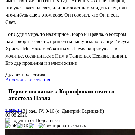
иметь свет жизни.(Иоан.8:12)”. Уточним - Он не говорил,
что указывает на свет, или помогает нам увидеть свет, или
что-нибудь еще в этом роде. Он говорил, что Он и есть
Свет.
Тот Судия мира, то надмирное Добро и Правда, о котором
нам говорит совесть, пришел на нашу землю в лице Иисуса
Христа. Мы можем обратиться к Нему напрямую — в
молитве, соединиться с Ним в Таинствах Церкви, принять
Его дар прощения и вечной жизни.
Другие программы
Апостольские чтения
Первое послание к Коринфянам святого
апостола Павла
Скачать
1 Кор., 131 зач., IV, 9-16 (о. Дмитрий Барицкий)
09.08.2026
Поделиться