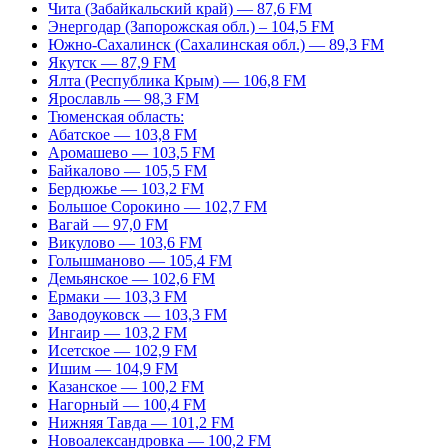
Чита (Забайкальский край) — 87,6 FM
Энергодар (Запорожская обл.) – 104,5 FM
Южно-Сахалинск (Сахалинская обл.) — 89,3 FM
Якутск — 87,9 FM
Ялта (Республика Крым) — 106,8 FM
Ярославль — 98,3 FM
Тюменская область:
Абатское — 103,8 FM
Аромашево — 103,5 FM
Байкалово — 105,5 FM
Бердюжье — 103,2 FM
Большое Сорокино — 102,7 FM
Вагай — 97,0 FM
Викулово — 103,6 FM
Голышманово — 105,4 FM
Демьянское — 102,6 FM
Ермаки — 103,3 FM
Заводоуковск — 103,3 FM
Ингаир — 103,2 FM
Исетское — 102,9 FM
Ишим — 104,9 FM
Казанское — 100,2 FM
Нагорный — 100,4 FM
Нижняя Тавда — 101,2 FM
Новоалександровка — 100,2 FM