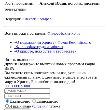
Гость программы —
Алексей Юдин,
историк, писатель,
телеведущий.
Ведущий:
Алексей Козырев
Все выпуски программы
Философские ночи
«О подражании Христу» Фомы Кемпийского
«Философия труда и заботы»
«О красоте, искусстве и творчестве»
Читать полностью
Друзья! Поддержите выпуски новых программ Радио
ВЕРА!
Вы можете стать попечителем радио, установив
ежемесячный платеж. Будем вместе свидетельствовать
миру о Христе, Его любви и милосердии!
500
1 000
5 000
Ежемесячно
Единоразово
Я принимаю
условия
платежа