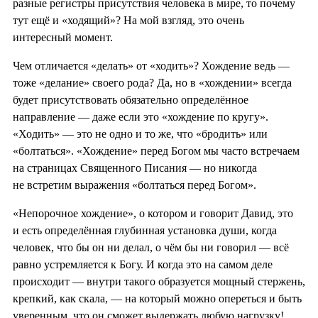
разные регистры присутствия человека в мире, то почему
тут ещё и «ходящий»? На мой взгляд, это очень
интересный момент.
Чем отличается «делать» от «ходить»? Хождение ведь —
тоже «делание» своего рода? Да, но в «хождении» всегда
будет присутствовать обязательно определённое
направление — даже если это «хождение по кругу».
«Ходить» — это не одно и то же, что «бродить» или
«болтаться». «Хождение» перед Богом мы часто встречаем
на страницах Священного Писания — но никогда
не встретим выражения «болтаться перед Богом».
«Непорочное хождение», о котором и говорит Давид, это
и есть определённая глубинная установка души, когда
человек, что бы он ни делал, о чём бы ни говорил — всё
равно устремляется к Богу. И когда это на самом деле
происходит — внутри такого образуется мощный стержень,
крепкий, как скала, — на который можно опереться и быть
уверенным, что он сможет выдержать любую нагрузку!