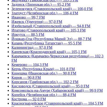
Жердевка (Тамбовская обл.) — 103,3 FM
Задонск (Липецкая обл.) — 95,2 FM
Зеленокумск (Ставропольский край) — 100,0 FM
Златоуст (Челябинская обл.) — 106,4 FM
Иваново — 99,7 FM
Ижевск (Удмуртия) — 97,0 FM
Изобильный (Ставропольский край) — 94,8 FM
Ипатово (Ставропольский край) — 105,3 FM
Иркутск — 88,5 FM
Йошкар-Ола (Республика Марий Эл) — 88,7 FM
Казань (Республика Татарстан) — 95,5 FM
Калининград — 97,0 FM
Каневская (Краснодарский край) — 105,1 FM
Карачаевск (Карачаево-Черкесская республика) — 102,3
FM
Кемерово — 104,3 FM
Керчь (Республика Крым) — 101,8 FM
Кинешма (Ивановская обл.) — 90,8 FM
Киров — 90,8 FM
Кирсанов (Тамбовская обл.) — 102,2 FM
Кисловодск (Ставропольский край) — 95,0 FM
Комсомольск-на-Амуре (Хабаровский край) — 99,9 FM
Копейск (Челябинская обл.) — 88,4 FM
Кострома — 92,0 FM
Красногвардейское (Ставропольский край) — 104,5 FM