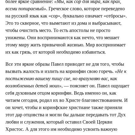
более яркое сравнение:
«Мы, как сор для мира, как прах,
всеми попираемый»
. Греческое слово, которое переведено
на русский язык как «сор», буквально означает «отбросы».
Это то скверное, что выметают из дома и выбрасывают,
чтобы очистить место. То есть апостолы не просто
унижены. Они воспринимаются как нечто, что мешает
этому миру жить привычной жизнью. Мир воспринимает
их как грязь, от которой необходимо избавиться.
Все эти яркие образы Павел приводит не для того, чтобы
вызвать жалость и излить на коринфян свою горечь.
«Не к
постыжению вашему пишу сие, но вразумляю вас, как
возлюбленных детей моих»
, — поясняет он. Павел ощущает
себя духовным отцом коринфян. Ведь именно он, как
читаем сегодня, родил их во Христе благовествованием. И
он хочет, чтобы и коринфские христиане также приняли
этот дар отцовства и могли бы дальше передавать тот Дух
любви и служения, который оставил Своей Церкви
Христос. А для этого им необходимо усвоить важную