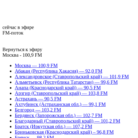
сейчас в эфире
FM-поток
Вернуться к эфиру
Москва - 100,9 FM
Москва — 100,9 FM
Абакан (Республика Хакасия) — 92,0 FM
Александровское (Ставропольский край) — 101,9 FM
Альметьевск (Республика Татарстан) — 99,6 FM
Анапа (Краснодарский край) — 90,5 FM
Арзгир (Ставропольский край) — 103,8 FM
Астрахань — 90,5 FM
Ахтубинск (Астраханская обл.) — 99,1 FM
Белгород — 103,2 FM
Бердянск (Запорожская обл.) — 102,7 FM
Благодарный (Ставропольский край) — 101,2 FM
Братск (Иркутская обл.) — 107,2 FM
Бриньковская (Краснодарский край) – 96,8 FM
Брянск — 98,2 FM