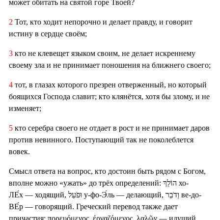
может обитать на святой горе Твоей?
2
Тот, кто ходит непорочно и делает правду, и говорит
истину в сердце своём;
3
кто не клевещет языком своим, не делает искреннему
своему зла и не принимает поношения на ближнего своего;
4
тот, в глазах которого презрен отверженный, но который
боящихся Господа славит; кто клянётся, хотя бы злому, и не
изменяет;
5
кто серебра своего не отдает в рост и не принимает даров
против невинного. Поступающий так не поколеблется
вовек.
Смысл ответа на вопрос, кто достоин быть рядом с Богом,
вполне можно «ужать» до трёх определений: הוֹלֵךְ хо-
ЛЕ́х — ходящий, וּפֹעֵל у-фо-Э́ль — делающий, וְדֹבֵר ве-до-
ВЕ́р — говорящий. Греческий перевод также дает
причастия: πορευόμενος, ἐργαζόμενος, λαλῶν — идущий,