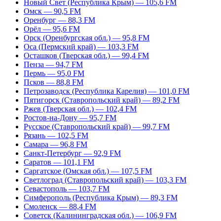
Новый Свет (Республика Крым) — 105,6 FM
Омск — 90,5 FM
Оренбург — 88,3 FM
Орёл — 95,6 FM
Орск (Оренбургская обл.) — 95,8 FM
Оса (Пермский край) — 103,3 FM
Осташков (Тверская обл.) — 99,4 FM
Пенза — 94,7 FM
Пермь — 95,0 FM
Псков — 88,8 FM
Петрозаводск (Республика Карелия) — 101,0 FM
Пятигорск (Ставропольский край) — 89,2 FM
Ржев (Тверская обл.) — 102,4 FM
Ростов-на-Дону — 95,7 FM
Русское (Ставропольский край) — 99,7 FM
Рязань — 102,5 FM
Самара — 96,8 FM
Санкт-Петербург — 92,9 FM
Саратов — 101,1 FM
Саргатское (Омская обл.) — 107,5 FM
Светлоград (Ставропольский край) — 103,3 FM
Севастополь — 103,7 FM
Симферополь (Республика Крым) — 89,3 FM
Смоленск — 88,4 FM
Советск (Калининградская обл.) — 106,9 FM