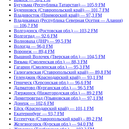
Бугульма (Республика Татарстан) — 105,9 FM
Буденновск (Ставропольский край) — 101,7 FM
Владивосток (Приморский край) — 97,3 FM
Владикавказ (Республика Северная Осетия — Алания)
— 106,7 FM
Волгодонск (Ростовская обл.) — 103,2 FM
Волгоград — 92,6 FM
Волноваха (ДНР) — 99,5 FM
Вологда — 96,0 FM
Воронеж — 89,4 FM
Вышний Волочек (Тверская обл.) — 104,5 FM
Вязьма (Смоленская обл.) — 88,3 FM
Гагарин (Смоленская обл.) — 95,3 FM
Галюгаевская (Ставропольский край) — 89,8 FM
Геленджик (Краснодарский край) — 93,1 FM
Геническ (Херсонская обл.) — 96,6 FM
Далматово (Курганская обл.) — 96,5 FM
Дзержинск (Нижегородская обл.) — 89,2 FM
Димитровград (Ульяновская обл.) — 97,1 FM
Донецк — 102,6 FM
Ейск (Краснодарский край) — 101,1 FM
Екатеринбург — 93,7 FM
Ессентуки (Ставропольский край) – 89,2 FM
Железногорск (Курская обл.) — 94,0 FM