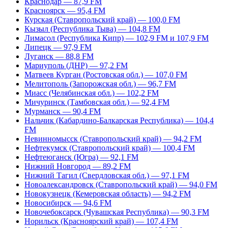
Краснодар — 87,9 FM
Красноярск — 95,4 FM
Курская (Ставропольский край) — 100,0 FM
Кызыл (Республика Тыва) — 104,8 FM
Лимасол (Республика Кипр) — 102,9 FM и 107,9 FM
Липецк — 97,9 FM
Луганск — 88,8 FM
Мариуполь (ДНР) — 97,2 FM
Матвеев Курган (Ростовская обл.) — 107,0 FM
Мелитополь (Запорожская обл.) — 96,7 FM
Миасс (Челябинская обл.) — 102,2 FM
Мичуринск (Тамбовская обл.) — 92,4 FM
Мурманск — 90,4 FM
Нальчик (Кабардино-Балкарская Республика) — 104,4
FM
Невинномысск (Ставропольский край) — 94,2 FM
Нефтекумск (Ставропольский край) — 100,4 FM
Нефтеюганск (Югра) — 92,1 FM
Нижний Новгород — 89,2 FM
Нижний Тагил (Свердловская обл.) — 97,1 FM
Новоалександровск (Ставропольский край) — 94,0 FM
Новокузнецк (Кемеровская область) — 94,2 FM
Новосибирск — 94,6 FM
Новочебоксарск (Чувашская Республика) — 90,3 FM
Норильск (Красноярский край) — 107,4 FM