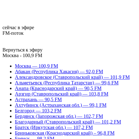
сейчас в эфире
FM-поток
Вернуться к эфиру
Москва - 100,9 FM
Москва — 100,9 FM
Абакан (Республика Хакасия) — 92,0 FM
Александровское (Ставропольский край) — 101,9 FM
Альметьевск (Республика Татарстан) — 99,6 FM
Анапа (Краснодарский край) — 90,5 FM
Арзгир (Ставропольский край) — 103,8 FM
Астрахань — 90,5 FM
Ахтубинск (Астраханская обл.) — 99,1 FM
Белгород — 103,2 FM
Бердянск (Запорожская обл.) — 102,7 FM
Благодарный (Ставропольский край) — 101,2 FM
Братск (Иркутская обл.) — 107,2 FM
Бриньковская (Краснодарский край) – 96,8 FM
Брянск — 98,2 FM