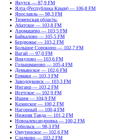
Якутск — 87,9 FM
Ялта (Республика Крым) — 106,8 FM
Ярославль — 98,3 FM
Тюменская область:
Абатское — 103,8 FM
Аромашево — 103,5 FM
Байкалово — 105,5 FM
Бердюжье — 103,2 FM
Большое Сорокино — 102,7 FM
Вагай — 97,0 FM
Викулово — 103,6 FM
Голышманово — 105,4 FM
Демьянское — 102,6 FM
Ермаки — 103,3 FM
Заводоуковск — 103,3 FM
Ингаир — 103,2 FM
Исетское — 102,9 FM
Ишим — 104,9 FM
Казанское — 100,2 FM
Нагорный — 100,4 FM
Нижняя Тавда — 101,2 FM
Новоалександровка — 100,2 FM
Тобольск — 98,3 FM
Омутинское — 102,6 FM
Сладково — 103,2 FM