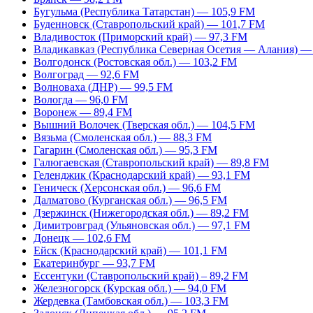
Бугульма (Республика Татарстан) — 105,9 FM
Буденновск (Ставропольский край) — 101,7 FM
Владивосток (Приморский край) — 97,3 FM
Владикавказ (Республика Северная Осетия — Алания) —
Волгодонск (Ростовская обл.) — 103,2 FM
Волгоград — 92,6 FM
Волноваха (ДНР) — 99,5 FM
Вологда — 96,0 FM
Воронеж — 89,4 FM
Вышний Волочек (Тверская обл.) — 104,5 FM
Вязьма (Смоленская обл.) — 88,3 FM
Гагарин (Смоленская обл.) — 95,3 FM
Галюгаевская (Ставропольский край) — 89,8 FM
Геленджик (Краснодарский край) — 93,1 FM
Геническ (Херсонская обл.) — 96,6 FM
Далматово (Курганская обл.) — 96,5 FM
Дзержинск (Нижегородская обл.) — 89,2 FM
Димитровград (Ульяновская обл.) — 97,1 FM
Донецк — 102,6 FM
Ейск (Краснодарский край) — 101,1 FM
Екатеринбург — 93,7 FM
Ессентуки (Ставропольский край) – 89,2 FM
Железногорск (Курская обл.) — 94,0 FM
Жердевка (Тамбовская обл.) — 103,3 FM