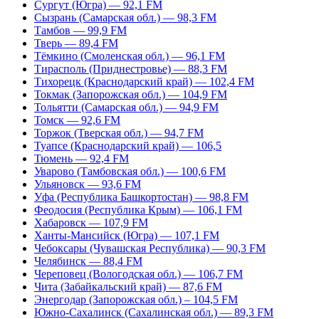
Сургут (Югра) — 92,1 FM
Сызрань (Самарская обл.) — 98,3 FM
Тамбов — 99,9 FM
Тверь — 89,4 FM
Тёмкино (Смоленская обл.) — 96,1 FM
Тирасполь (Приднестровье) — 88,3 FM
Тихорецк (Краснодарский край) — 102,4 FM
Токмак (Запорожская обл.) — 104,9 FM
Тольятти (Самарская обл.) — 94,9 FM
Томск — 92,6 FM
Торжок (Тверская обл.) — 94,7 FM
Туапсе (Краснодарский край) — 106,5
Тюмень — 92,4 FM
Уварово (Тамбовская обл.) — 100,6 FM
Ульяновск — 93,6 FM
Уфа (Республика Башкортостан) — 98,8 FM
Феодосия (Республика Крым) — 106,1 FM
Хабаровск — 107,9 FM
Ханты-Мансийск (Югра) — 107,1 FM
Чебоксары (Чувашская Республика) — 90,3 FM
Челябинск — 88,4 FM
Череповец (Вологодская обл.) — 106,7 FM
Чита (Забайкальский край) — 87,6 FM
Энергодар (Запорожская обл.) – 104,5 FM
Южно-Сахалинск (Сахалинская обл.) — 89,3 FM