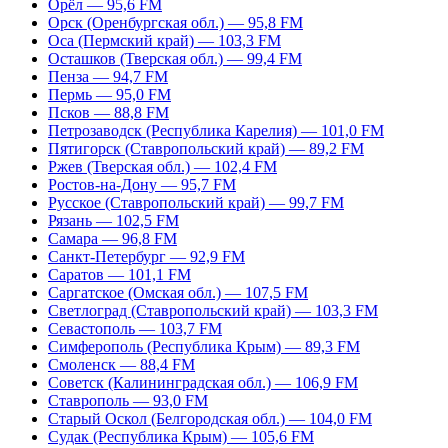
Орёл — 95,6 FM
Орск (Оренбургская обл.) — 95,8 FM
Оса (Пермский край) — 103,3 FM
Осташков (Тверская обл.) — 99,4 FM
Пенза — 94,7 FM
Пермь — 95,0 FM
Псков — 88,8 FM
Петрозаводск (Республика Карелия) — 101,0 FM
Пятигорск (Ставропольский край) — 89,2 FM
Ржев (Тверская обл.) — 102,4 FM
Ростов-на-Дону — 95,7 FM
Русское (Ставропольский край) — 99,7 FM
Рязань — 102,5 FM
Самара — 96,8 FM
Санкт-Петербург — 92,9 FM
Саратов — 101,1 FM
Саргатское (Омская обл.) — 107,5 FM
Светлоград (Ставропольский край) — 103,3 FM
Севастополь — 103,7 FM
Симферополь (Республика Крым) — 89,3 FM
Смоленск — 88,4 FM
Советск (Калининградская обл.) — 106,9 FM
Ставрополь — 93,0 FM
Старый Оскол (Белгородская обл.) — 104,0 FM
Судак (Республика Крым) — 105,6 FM