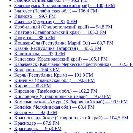
Задонск (Липецкая обл.) — 95,2 FM
Зеленокумск (Ставропольский край) — 100,0 FM
Златоуст (Челябинская обл.) — 106,4 FM
Иваново — 99,7 FM
Ижевск (Удмуртия) — 97,0 FM
Изобильный (Ставропольский край) — 94,8 FM
Ипатово (Ставропольский край) — 105,3 FM
Иркутск — 88,5 FM
Йошкар-Ола (Республика Марий Эл) — 88,7 FM
Казань (Республика Татарстан) — 95,5 FM
Калининград — 97,0 FM
Каневская (Краснодарский край) — 105,1 FM
Карачаевск (Карачаево-Черкесская республика) — 102,3 
Кемерово — 104,3 FM
Керчь (Республика Крым) — 101,8 FM
Кинешма (Ивановская обл.) — 90,8 FM
Киров — 90,8 FM
Кирсанов (Тамбовская обл.) — 102,2 FM
Кисловодск (Ставропольский край) — 95,0 FM
Комсомольск-на-Амуре (Хабаровский край) — 99,9 FM
Копейск (Челябинская обл.) — 88,4 FM
Кострома — 92,0 FM
Красногвардейское (Ставропольский край) — 104,5 FM
Краснодар — 87,9 FM
Красноярск — 95,4 FM