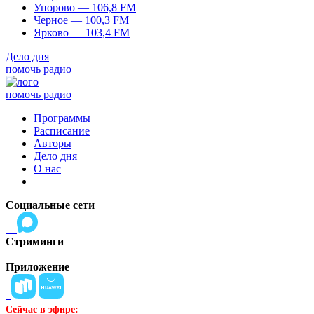
Упорово — 106,8 FM
Черное — 100,3 FM
Ярково — 103,4 FM
Дело дня
помочь радио
помочь радио
Программы
Расписание
Авторы
Дело дня
О нас
Социальные сети
Стриминги
Приложение
Сейчас в эфире: