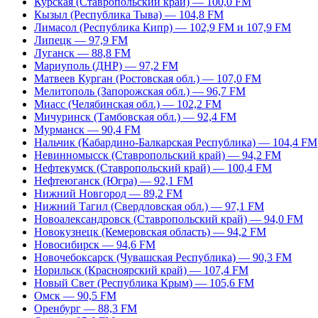
Курская (Ставропольский край) — 100,0 FM
Кызыл (Республика Тыва) — 104,8 FM
Лимасол (Республика Кипр) — 102,9 FM и 107,9 FM
Липецк — 97,9 FM
Луганск — 88,8 FM
Мариуполь (ДНР) — 97,2 FM
Матвеев Курган (Ростовская обл.) — 107,0 FM
Мелитополь (Запорожская обл.) — 96,7 FM
Миасс (Челябинская обл.) — 102,2 FM
Мичуринск (Тамбовская обл.) — 92,4 FM
Мурманск — 90,4 FM
Нальчик (Кабардино-Балкарская Республика) — 104,4 FM
Невинномысск (Ставропольский край) — 94,2 FM
Нефтекумск (Ставропольский край) — 100,4 FM
Нефтеюганск (Югра) — 92,1 FM
Нижний Новгород — 89,2 FM
Нижний Тагил (Свердловская обл.) — 97,1 FM
Новоалександровск (Ставропольский край) — 94,0 FM
Новокузнецк (Кемеровская область) — 94,2 FM
Новосибирск — 94,6 FM
Новочебоксарск (Чувашская Республика) — 90,3 FM
Норильск (Красноярский край) — 107,4 FM
Новый Свет (Республика Крым) — 105,6 FM
Омск — 90,5 FM
Оренбург — 88,3 FM