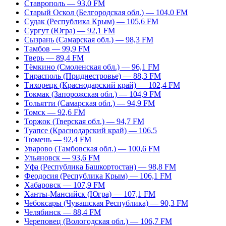
Ставрополь — 93,0 FM
Старый Оскол (Белгородская обл.) — 104,0 FM
Судак (Республика Крым) — 105,6 FM
Сургут (Югра) — 92,1 FM
Сызрань (Самарская обл.) — 98,3 FM
Тамбов — 99,9 FM
Тверь — 89,4 FM
Тёмкино (Смоленская обл.) — 96,1 FM
Тирасполь (Приднестровье) — 88,3 FM
Тихорецк (Краснодарский край) — 102,4 FM
Токмак (Запорожская обл.) — 104,9 FM
Тольятти (Самарская обл.) — 94,9 FM
Томск — 92,6 FM
Торжок (Тверская обл.) — 94,7 FM
Туапсе (Краснодарский край) — 106,5
Тюмень — 92,4 FM
Уварово (Тамбовская обл.) — 100,6 FM
Ульяновск — 93,6 FM
Уфа (Республика Башкортостан) — 98,8 FM
Феодосия (Республика Крым) — 106,1 FM
Хабаровск — 107,9 FM
Ханты-Мансийск (Югра) — 107,1 FM
Чебоксары (Чувашская Республика) — 90,3 FM
Челябинск — 88,4 FM
Череповец (Вологодская обл.) — 106,7 FM