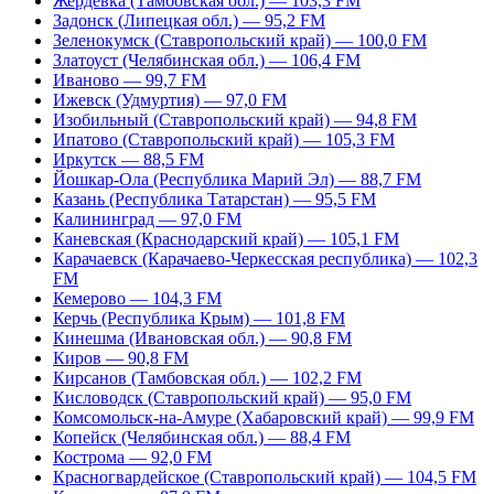
Жердевка (Тамбовская обл.) — 103,3 FM
Задонск (Липецкая обл.) — 95,2 FM
Зеленокумск (Ставропольский край) — 100,0 FM
Златоуст (Челябинская обл.) — 106,4 FM
Иваново — 99,7 FM
Ижевск (Удмуртия) — 97,0 FM
Изобильный (Ставропольский край) — 94,8 FM
Ипатово (Ставропольский край) — 105,3 FM
Иркутск — 88,5 FM
Йошкар-Ола (Республика Марий Эл) — 88,7 FM
Казань (Республика Татарстан) — 95,5 FM
Калининград — 97,0 FM
Каневская (Краснодарский край) — 105,1 FM
Карачаевск (Карачаево-Черкесская республика) — 102,3
FM
Кемерово — 104,3 FM
Керчь (Республика Крым) — 101,8 FM
Кинешма (Ивановская обл.) — 90,8 FM
Киров — 90,8 FM
Кирсанов (Тамбовская обл.) — 102,2 FM
Кисловодск (Ставропольский край) — 95,0 FM
Комсомольск-на-Амуре (Хабаровский край) — 99,9 FM
Копейск (Челябинская обл.) — 88,4 FM
Кострома — 92,0 FM
Красногвардейское (Ставропольский край) — 104,5 FM