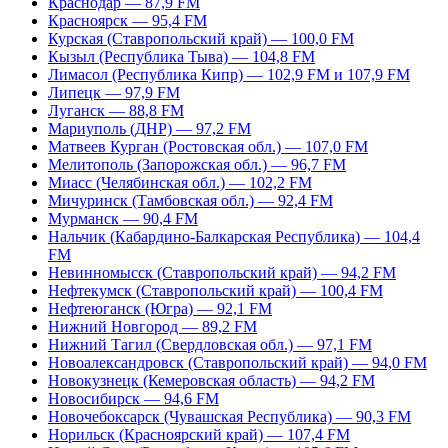
Краснодар — 87,9 FM
Красноярск — 95,4 FM
Курская (Ставропольский край) — 100,0 FM
Кызыл (Республика Тыва) — 104,8 FM
Лимасол (Республика Кипр) — 102,9 FM и 107,9 FM
Липецк — 97,9 FM
Луганск — 88,8 FM
Мариуполь (ДНР) — 97,2 FM
Матвеев Курган (Ростовская обл.) — 107,0 FM
Мелитополь (Запорожская обл.) — 96,7 FM
Миасс (Челябинская обл.) — 102,2 FM
Мичуринск (Тамбовская обл.) — 92,4 FM
Мурманск — 90,4 FM
Нальчик (Кабардино-Балкарская Республика) — 104,4
FM
Невинномысск (Ставропольский край) — 94,2 FM
Нефтекумск (Ставропольский край) — 100,4 FM
Нефтеюганск (Югра) — 92,1 FM
Нижний Новгород — 89,2 FM
Нижний Тагил (Свердловская обл.) — 97,1 FM
Новоалександровск (Ставропольский край) — 94,0 FM
Новокузнецк (Кемеровская область) — 94,2 FM
Новосибирск — 94,6 FM
Новочебоксарск (Чувашская Республика) — 90,3 FM
Норильск (Красноярский край) — 107,4 FM