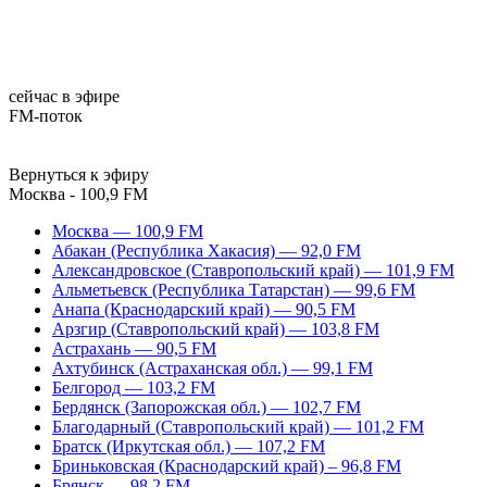
сейчас в эфире
FM-поток
Вернуться к эфиру
Москва - 100,9 FM
Москва — 100,9 FM
Абакан (Республика Хакасия) — 92,0 FM
Александровское (Ставропольский край) — 101,9 FM
Альметьевск (Республика Татарстан) — 99,6 FM
Анапа (Краснодарский край) — 90,5 FM
Арзгир (Ставропольский край) — 103,8 FM
Астрахань — 90,5 FM
Ахтубинск (Астраханская обл.) — 99,1 FM
Белгород — 103,2 FM
Бердянск (Запорожская обл.) — 102,7 FM
Благодарный (Ставропольский край) — 101,2 FM
Братск (Иркутская обл.) — 107,2 FM
Бриньковская (Краснодарский край) – 96,8 FM
Брянск — 98,2 FM