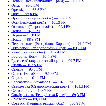
Новый Свет (Республика Крым) — 105,6 FM
Омск — 90,5 FM
Оренбург — 88,3 FM
Орёл — 95,6 FM
Орск (Оренбургская обл.) — 95,8 FM
Оса (Пермский край) — 103,3 FM
Осташков (Тверская обл.) — 99,4 FM
Пенза — 94,7 FM
Пермь — 95,0 FM
Псков — 88,8 FM
Петрозаводск (Республика Карелия) — 101,0 FM
Пятигорск (Ставропольский край) — 89,2 FM
Ржев (Тверская обл.) — 102,4 FM
Ростов-на-Дону — 95,7 FM
Русское (Ставропольский край) — 99,7 FM
Рязань — 102,5 FM
Самара — 96,8 FM
Санкт-Петербург — 92,9 FM
Саратов — 101,1 FM
Саргатское (Омская обл.) — 107,5 FM
Светлоград (Ставропольский край) — 103,3 FM
Севастополь — 103,7 FM
Симферополь (Республика Крым) — 89,3 FM
Смоленск — 88,4 FM
Советск (Калининградская обл.) — 106,9 FM