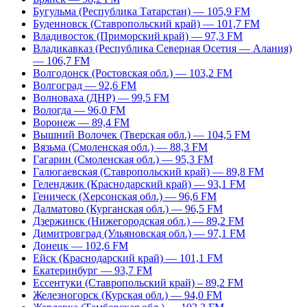
Бугульма (Республика Татарстан) — 105,9 FM
Буденновск (Ставропольский край) — 101,7 FM
Владивосток (Приморский край) — 97,3 FM
Владикавказ (Республика Северная Осетия — Алания)
— 106,7 FM
Волгодонск (Ростовская обл.) — 103,2 FM
Волгоград — 92,6 FM
Волноваха (ДНР) — 99,5 FM
Вологда — 96,0 FM
Воронеж — 89,4 FM
Вышний Волочек (Тверская обл.) — 104,5 FM
Вязьма (Смоленская обл.) — 88,3 FM
Гагарин (Смоленская обл.) — 95,3 FM
Галюгаевская (Ставропольский край) — 89,8 FM
Геленджик (Краснодарский край) — 93,1 FM
Геническ (Херсонская обл.) — 96,6 FM
Далматово (Курганская обл.) — 96,5 FM
Дзержинск (Нижегородская обл.) — 89,2 FM
Димитровград (Ульяновская обл.) — 97,1 FM
Донецк — 102,6 FM
Ейск (Краснодарский край) — 101,1 FM
Екатеринбург — 93,7 FM
Ессентуки (Ставропольский край) – 89,2 FM
Железногорск (Курская обл.) — 94,0 FM