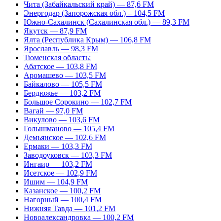
Чита (Забайкальский край) — 87,6 FM
Энергодар (Запорожская обл.) – 104,5 FM
Южно-Сахалинск (Сахалинская обл.) — 89,3 FM
Якутск — 87,9 FM
Ялта (Республика Крым) — 106,8 FM
Ярославль — 98,3 FM
Тюменская область:
Абатское — 103,8 FM
Аромашево — 103,5 FM
Байкалово — 105,5 FM
Бердюжье — 103,2 FM
Большое Сорокино — 102,7 FM
Вагай — 97,0 FM
Викулово — 103,6 FM
Голышманово — 105,4 FM
Демьянское — 102,6 FM
Ермаки — 103,3 FM
Заводоуковск — 103,3 FM
Ингаир — 103,2 FM
Исетское — 102,9 FM
Ишим — 104,9 FM
Казанское — 100,2 FM
Нагорный — 100,4 FM
Нижняя Тавда — 101,2 FM
Новоалександровка — 100,2 FM