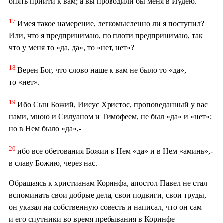
опять прийти к вам; а вы проводили бы меня в Иудею.
17
Имея такое намерение, легкомысленно ли я поступил?
Или, что я предпринимаю, по плоти предпринимаю, так
что у меня то «да, да», то «нет, нет»?
18
Верен Бог, что слово наше к вам не было то «да»,
то «нет».
19
Ибо Сын Божий, Иисус Христос, проповеданный у вас
нами, мною и Силуаном и Тимофеем, не был «да» и «нет»;
но в Нем было «да»,-
20
ибо все обетования Божии в Нем «да» и в Нем «аминь»,-
в славу Божию, через нас.
Обращаясь к христианам Коринфа, апостол Павел не стал
вспоминать свои добрые дела, свои подвиги, свои труды,
он указал на собственную совесть и написал, что он сам
и его спутники во время пребывания в Коринфе