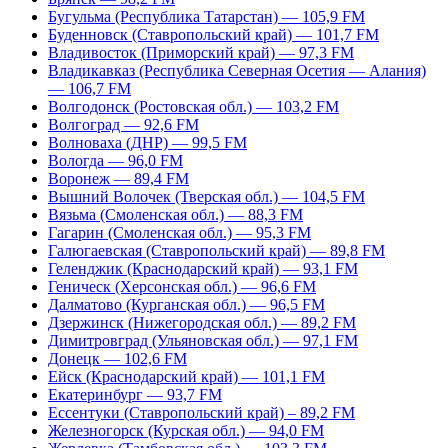
Бугульма (Республика Татарстан) — 105,9 FM
Буденновск (Ставропольский край) — 101,7 FM
Владивосток (Приморский край) — 97,3 FM
Владикавказ (Республика Северная Осетия — Алания)
— 106,7 FM
Волгодонск (Ростовская обл.) — 103,2 FM
Волгоград — 92,6 FM
Волноваха (ДНР) — 99,5 FM
Вологда — 96,0 FM
Воронеж — 89,4 FM
Вышний Волочек (Тверская обл.) — 104,5 FM
Вязьма (Смоленская обл.) — 88,3 FM
Гагарин (Смоленская обл.) — 95,3 FM
Галюгаевская (Ставропольский край) — 89,8 FM
Геленджик (Краснодарский край) — 93,1 FM
Геническ (Херсонская обл.) — 96,6 FM
Далматово (Курганская обл.) — 96,5 FM
Дзержинск (Нижегородская обл.) — 89,2 FM
Димитровград (Ульяновская обл.) — 97,1 FM
Донецк — 102,6 FM
Ейск (Краснодарский край) — 101,1 FM
Екатеринбург — 93,7 FM
Ессентуки (Ставропольский край) – 89,2 FM
Железногорск (Курская обл.) — 94,0 FM