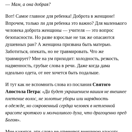
—
Мам, а она добрая?
Вот! Самое главное для ребенка! Доброта в женщине!
Впрочем, только ли для ребенка это важно? Для маленького
человека доброта женщины — учителя — это вопрос
безопасности. Но разве взрослые не так же опасаются
душевных ран? А женщина призвана быть матерью.
Заботиться, опекать, но не травмировать. Что же
травмирует? Мне на ум приходит: холодность, резкость,
надменность, грубые слова в речи. Даже когда дама
идеально одета, от нее хочется быть подальше.
И тут как не вспомнить слова из послания
Святого
Апостола Петра
:
«Да будет украшением вашим не внешнее
плетение волос, не золотые уборы или нарядность
в одежде, но сокровенный сердца человек в нетленной
красоте кроткого и
молчаливого духа, что драгоценно пред
Богом»
.
Мне кажется, эти слова не отменяют внешнюю красоту