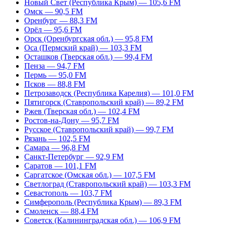
Новый Свет (Республика Крым) — 105,6 FM
Омск — 90,5 FM
Оренбург — 88,3 FM
Орёл — 95,6 FM
Орск (Оренбургская обл.) — 95,8 FM
Оса (Пермский край) — 103,3 FM
Осташков (Тверская обл.) — 99,4 FM
Пенза — 94,7 FM
Пермь — 95,0 FM
Псков — 88,8 FM
Петрозаводск (Республика Карелия) — 101,0 FM
Пятигорск (Ставропольский край) — 89,2 FM
Ржев (Тверская обл.) — 102,4 FM
Ростов-на-Дону — 95,7 FM
Русское (Ставропольский край) — 99,7 FM
Рязань — 102,5 FM
Самара — 96,8 FM
Санкт-Петербург — 92,9 FM
Саратов — 101,1 FM
Саргатское (Омская обл.) — 107,5 FM
Светлоград (Ставропольский край) — 103,3 FM
Севастополь — 103,7 FM
Симферополь (Республика Крым) — 89,3 FM
Смоленск — 88,4 FM
Советск (Калининградская обл.) — 106,9 FM