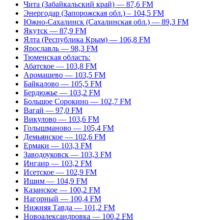
Чита (Забайкальский край) — 87,6 FM
Энергодар (Запорожская обл.) – 104,5 FM
Южно-Сахалинск (Сахалинская обл.) — 89,3 FM
Якутск — 87,9 FM
Ялта (Республика Крым) — 106,8 FM
Ярославль — 98,3 FM
Тюменская область:
Абатское — 103,8 FM
Аромашево — 103,5 FM
Байкалово — 105,5 FM
Бердюжье — 103,2 FM
Большое Сорокино — 102,7 FM
Вагай — 97,0 FM
Викулово — 103,6 FM
Голышманово — 105,4 FM
Демьянское — 102,6 FM
Ермаки — 103,3 FM
Заводоуковск — 103,3 FM
Ингаир — 103,2 FM
Исетское — 102,9 FM
Ишим — 104,9 FM
Казанское — 100,2 FM
Нагорный — 100,4 FM
Нижняя Тавда — 101,2 FM
Новоалександровка — 100,2 FM