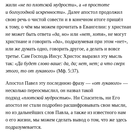
жили
«не по плотской мудрости»
, а
«в простоте
и богоугодной искренности»
. Далее апостол продолжил
свою речь о чистой совести и в конечном итоге пришёл
к тому, о чём мы можем прочитать в Евангелии: у христиан
не может быть ответа
«да, но»
или
«нет, хотя»
, не могут
христиане и говорить
«да»
, подразумевая при этом «нет»,
или же думать одно, говорить другое, а делать и вовсе
третье. Сам Господь Иисус Христос выразил эту мысль
так:
«Да будет слово ваше: да, да; нет, нет; а что сверх
этого, то от лукавого»
(Мф. 5:37).
Апостол Павел эту последнюю фразу —
«от лукавого»
—
несколько переосмыслил, он назвал такой
подход
«плотской мудростью»
. Ни Спаситель, ни Его
апостол не стали подробно расшифровывать свои мысли,
но из дальнейших слов Павла, а также из известного нам
о его жизни, мы можем сделать вывод о том, что же здесь
подразумевается.