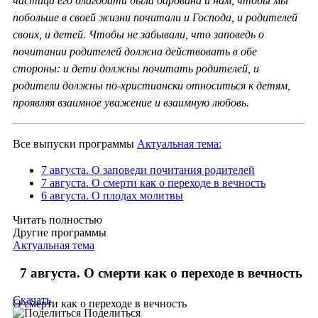
частица его благодати была дарована и нам, чтобы мы
побольше в своей жизни почитали и Господа, и родителей
своих, и детей. Чтобы не забывали, что заповедь о
почитании родителей должна действовать в обе
стороны: и дети должны почитать родителей, и
родители должны по-христиански относиться к детям,
проявляя взаимное уважение и взаимную любовь.
Все выпуски программы
Актуальная тема:
7 августа. О заповеди почитания родителей
7 августа. О смерти как о переходе в вечность
6 августа. О плодах молитвы
Читать полностью
Другие программы
Актуальная тема
7 августа. О смерти как о переходе в вечность
Скачать
О смерти как о переходе в вечность
Поделиться