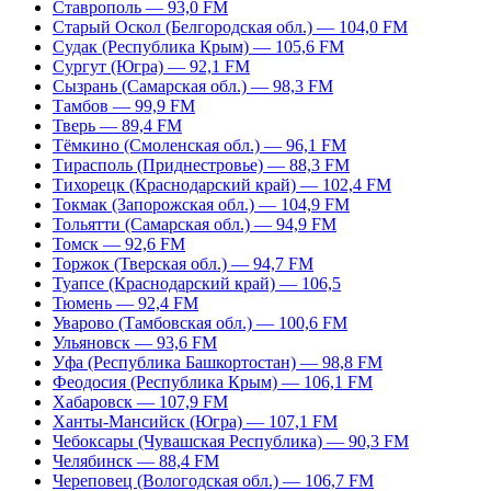
Ставрополь — 93,0 FM
Старый Оскол (Белгородская обл.) — 104,0 FM
Судак (Республика Крым) — 105,6 FM
Сургут (Югра) — 92,1 FM
Сызрань (Самарская обл.) — 98,3 FM
Тамбов — 99,9 FM
Тверь — 89,4 FM
Тёмкино (Смоленская обл.) — 96,1 FM
Тирасполь (Приднестровье) — 88,3 FM
Тихорецк (Краснодарский край) — 102,4 FM
Токмак (Запорожская обл.) — 104,9 FM
Тольятти (Самарская обл.) — 94,9 FM
Томск — 92,6 FM
Торжок (Тверская обл.) — 94,7 FM
Туапсе (Краснодарский край) — 106,5
Тюмень — 92,4 FM
Уварово (Тамбовская обл.) — 100,6 FM
Ульяновск — 93,6 FM
Уфа (Республика Башкортостан) — 98,8 FM
Феодосия (Республика Крым) — 106,1 FM
Хабаровск — 107,9 FM
Ханты-Мансийск (Югра) — 107,1 FM
Чебоксары (Чувашская Республика) — 90,3 FM
Челябинск — 88,4 FM
Череповец (Вологодская обл.) — 106,7 FM