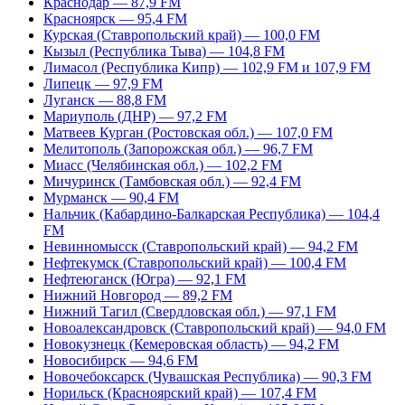
Краснодар — 87,9 FM
Красноярск — 95,4 FM
Курская (Ставропольский край) — 100,0 FM
Кызыл (Республика Тыва) — 104,8 FM
Лимасол (Республика Кипр) — 102,9 FM и 107,9 FM
Липецк — 97,9 FM
Луганск — 88,8 FM
Мариуполь (ДНР) — 97,2 FM
Матвеев Курган (Ростовская обл.) — 107,0 FM
Мелитополь (Запорожская обл.) — 96,7 FM
Миасс (Челябинская обл.) — 102,2 FM
Мичуринск (Тамбовская обл.) — 92,4 FM
Мурманск — 90,4 FM
Нальчик (Кабардино-Балкарская Республика) — 104,4
FM
Невинномысск (Ставропольский край) — 94,2 FM
Нефтекумск (Ставропольский край) — 100,4 FM
Нефтеюганск (Югра) — 92,1 FM
Нижний Новгород — 89,2 FM
Нижний Тагил (Свердловская обл.) — 97,1 FM
Новоалександровск (Ставропольский край) — 94,0 FM
Новокузнецк (Кемеровская область) — 94,2 FM
Новосибирск — 94,6 FM
Новочебоксарск (Чувашская Республика) — 90,3 FM
Норильск (Красноярский край) — 107,4 FM