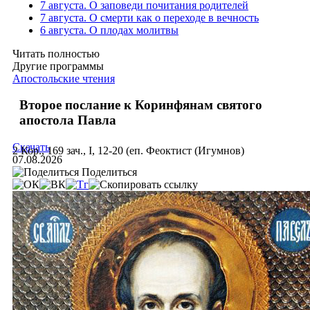
7 августа. О заповеди почитания родителей
7 августа. О смерти как о переходе в вечность
6 августа. О плодах молитвы
Читать полностью
Другие программы
Апостольские чтения
Второе послание к Коринфянам святого
апостола Павла
Скачать
2 Кор., 169 зач., I, 12-20 (еп. Феоктист (Игумнов)
07.08.2026
Поделиться