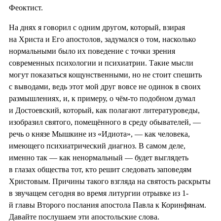
Феоктист.
На днях я говорил с одним другом, который, взирая
на Христа и Его апостолов, задумался о том, насколько
нормальными было их поведение с точки зрения
современных психологии и психиатрии. Такие мысли
могут показаться кощунственными, но не стоит спешить
с выводами, ведь этот мой друг вовсе не одинок в своих
размышлениях, и, к примеру, о чём-то подобном думал
и Достоевский, который, как полагают литературоведы,
изобразил святого, помещённого в среду обывателей, —
речь о князе Мышкине из «Идиота», — как человека,
имеющего психиатрический диагноз. В самом деле,
именно так — как ненормальный — будет выглядеть
в глазах общества тот, кто решит следовать заповедям
Христовым. Причины такого взгляда на святость раскрыты
в звучащем сегодня во время литургии отрывке из 1-
й главы Второго послания апостола Павла к Коринфянам.
Давайте послушаем эти апостольские слова.