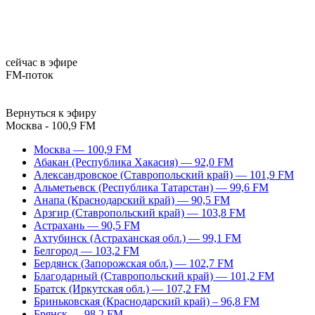
сейчас в эфире
FM-поток
Вернуться к эфиру
Москва - 100,9 FM
Москва — 100,9 FM
Абакан (Республика Хакасия) — 92,0 FM
Александровское (Ставропольский край) — 101,9 FM
Альметьевск (Республика Татарстан) — 99,6 FM
Анапа (Краснодарский край) — 90,5 FM
Арзгир (Ставропольский край) — 103,8 FM
Астрахань — 90,5 FM
Ахтубинск (Астраханская обл.) — 99,1 FM
Белгород — 103,2 FM
Бердянск (Запорожская обл.) — 102,7 FM
Благодарный (Ставропольский край) — 101,2 FM
Братск (Иркутская обл.) — 107,2 FM
Бриньковская (Краснодарский край) – 96,8 FM
Брянск — 98,2 FM