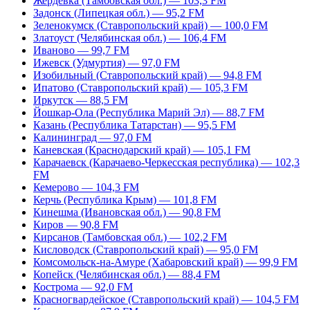
Жердевка (Тамбовская обл.) — 103,3 FM
Задонск (Липецкая обл.) — 95,2 FM
Зеленокумск (Ставропольский край) — 100,0 FM
Златоуст (Челябинская обл.) — 106,4 FM
Иваново — 99,7 FM
Ижевск (Удмуртия) — 97,0 FM
Изобильный (Ставропольский край) — 94,8 FM
Ипатово (Ставропольский край) — 105,3 FM
Иркутск — 88,5 FM
Йошкар-Ола (Республика Марий Эл) — 88,7 FM
Казань (Республика Татарстан) — 95,5 FM
Калининград — 97,0 FM
Каневская (Краснодарский край) — 105,1 FM
Карачаевск (Карачаево-Черкесская республика) — 102,3
FM
Кемерово — 104,3 FM
Керчь (Республика Крым) — 101,8 FM
Кинешма (Ивановская обл.) — 90,8 FM
Киров — 90,8 FM
Кирсанов (Тамбовская обл.) — 102,2 FM
Кисловодск (Ставропольский край) — 95,0 FM
Комсомольск-на-Амуре (Хабаровский край) — 99,9 FM
Копейск (Челябинская обл.) — 88,4 FM
Кострома — 92,0 FM
Красногвардейское (Ставропольский край) — 104,5 FM