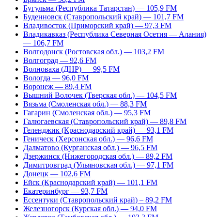
Бугульма (Республика Татарстан) — 105,9 FM
Буденновск (Ставропольский край) — 101,7 FM
Владивосток (Приморский край) — 97,3 FM
Владикавказ (Республика Северная Осетия — Алания)
— 106,7 FM
Волгодонск (Ростовская обл.) — 103,2 FM
Волгоград — 92,6 FM
Волноваха (ДНР) — 99,5 FM
Вологда — 96,0 FM
Воронеж — 89,4 FM
Вышний Волочек (Тверская обл.) — 104,5 FM
Вязьма (Смоленская обл.) — 88,3 FM
Гагарин (Смоленская обл.) — 95,3 FM
Галюгаевская (Ставропольский край) — 89,8 FM
Геленджик (Краснодарский край) — 93,1 FM
Геническ (Херсонская обл.) — 96,6 FM
Далматово (Курганская обл.) — 96,5 FM
Дзержинск (Нижегородская обл.) — 89,2 FM
Димитровград (Ульяновская обл.) — 97,1 FM
Донецк — 102,6 FM
Ейск (Краснодарский край) — 101,1 FM
Екатеринбург — 93,7 FM
Ессентуки (Ставропольский край) – 89,2 FM
Железногорск (Курская обл.) — 94,0 FM