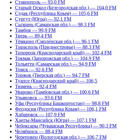
Ставрополь — 93,0 FM
Старый Оскол (Белгородская обл.) — 104,0 FM
Судак (Республика Крым) — 105,6 FM
Сургут (Югра) — 92,1 FM
Сызрань (Самарская обл.) — 98,3 FM
Тамбов — 99,9 FM
Тверь — 89,4 FM
Тёмкино (Смоленская обл.) — 96,1 FM
Тирасполь (Приднестровье) — 88,3 FM
Тихорецк (Краснодарский край) — 102,4 FM
Токмак (Запорожская обл.) — 104,9 FM
Тольятти (Самарская обл.) — 94,9 FM
Томск — 92,6 FM
Торжок (Тверская обл.) — 94,7 FM
Туапсе (Краснодарский край) — 106,5
Тюмень — 92,4 FM
Уварово (Тамбовская обл.) — 100,6 FM
Ульяновск — 93,6 FM
Уфа (Республика Башкортостан) — 98,8 FM
Феодосия (Республика Крым) — 106,1 FM
Хабаровск — 107,9 FM
Ханты-Мансийск (Югра) — 107,1 FM
Чебоксары (Чувашская Республика) — 90,3 FM
Челябинск — 88,4 FM
Череповец (Вологодская обл.) — 106,7 FM