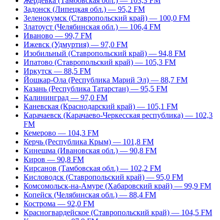
Жердевка (Тамбовская обл.) — 103,3 FM
Задонск (Липецкая обл.) — 95,2 FM
Зеленокумск (Ставропольский край) — 100,0 FM
Златоуст (Челябинская обл.) — 106,4 FM
Иваново — 99,7 FM
Ижевск (Удмуртия) — 97,0 FM
Изобильный (Ставропольский край) — 94,8 FM
Ипатово (Ставропольский край) — 105,3 FM
Иркутск — 88,5 FM
Йошкар-Ола (Республика Марий Эл) — 88,7 FM
Казань (Республика Татарстан) — 95,5 FM
Калининград — 97,0 FM
Каневская (Краснодарский край) — 105,1 FM
Карачаевск (Карачаево-Черкесская республика) — 102,3
FM
Кемерово — 104,3 FM
Керчь (Республика Крым) — 101,8 FM
Кинешма (Ивановская обл.) — 90,8 FM
Киров — 90,8 FM
Кирсанов (Тамбовская обл.) — 102,2 FM
Кисловодск (Ставропольский край) — 95,0 FM
Комсомольск-на-Амуре (Хабаровский край) — 99,9 FM
Копейск (Челябинская обл.) — 88,4 FM
Кострома — 92,0 FM
Красногвардейское (Ставропольский край) — 104,5 FM