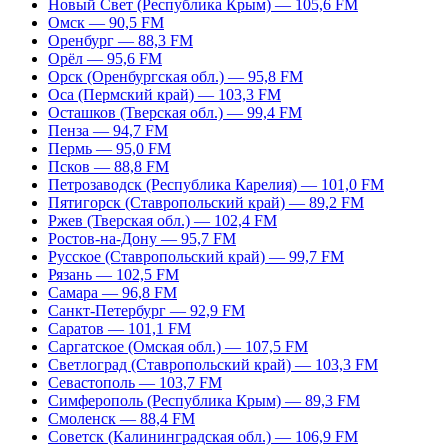
Новый Свет (Республика Крым) — 105,6 FM
Омск — 90,5 FM
Оренбург — 88,3 FM
Орёл — 95,6 FM
Орск (Оренбургская обл.) — 95,8 FM
Оса (Пермский край) — 103,3 FM
Осташков (Тверская обл.) — 99,4 FM
Пенза — 94,7 FM
Пермь — 95,0 FM
Псков — 88,8 FM
Петрозаводск (Республика Карелия) — 101,0 FM
Пятигорск (Ставропольский край) — 89,2 FM
Ржев (Тверская обл.) — 102,4 FM
Ростов-на-Дону — 95,7 FM
Русское (Ставропольский край) — 99,7 FM
Рязань — 102,5 FM
Самара — 96,8 FM
Санкт-Петербург — 92,9 FM
Саратов — 101,1 FM
Саргатское (Омская обл.) — 107,5 FM
Светлоград (Ставропольский край) — 103,3 FM
Севастополь — 103,7 FM
Симферополь (Республика Крым) — 89,3 FM
Смоленск — 88,4 FM
Советск (Калининградская обл.) — 106,9 FM