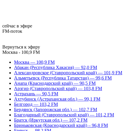
сейчас в эфире
FM-поток
Вернуться к эфиру
Москва - 100,9 FM
Москва — 100,9 FM
Абакан (Республика Хакасия) — 92,0 FM
Александровское (Ставропольский край) — 101,9 FM
Альметьевск (Республика Татарстан) — 99,6 FM
Анапа (Краснодарский край) — 90,5 FM
Арзгир (Ставропольский край) — 103,8 FM
Астрахань — 90,5 FM
Ахтубинск (Астраханская обл.) — 99,1 FM
Белгород — 103,2 FM
Бердянск (Запорожская обл.) — 102,7 FM
Благодарный (Ставропольский край) — 101,2 FM
Братск (Иркутская обл.) — 107,2 FM
Бриньковская (Краснодарский край) – 96,8 FM
Брянск — 98,2 FM