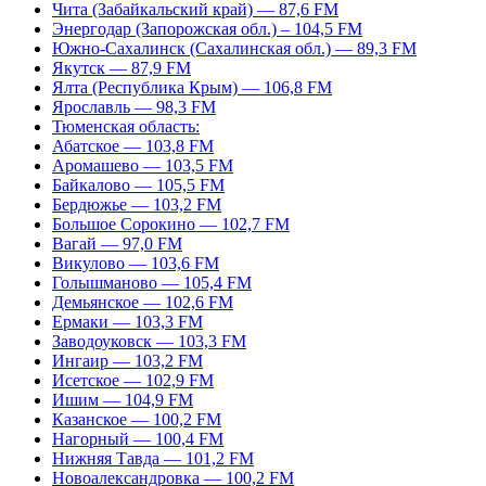
Чита (Забайкальский край) — 87,6 FM
Энергодар (Запорожская обл.) – 104,5 FM
Южно-Сахалинск (Сахалинская обл.) — 89,3 FM
Якутск — 87,9 FM
Ялта (Республика Крым) — 106,8 FM
Ярославль — 98,3 FM
Тюменская область:
Абатское — 103,8 FM
Аромашево — 103,5 FM
Байкалово — 105,5 FM
Бердюжье — 103,2 FM
Большое Сорокино — 102,7 FM
Вагай — 97,0 FM
Викулово — 103,6 FM
Голышманово — 105,4 FM
Демьянское — 102,6 FM
Ермаки — 103,3 FM
Заводоуковск — 103,3 FM
Ингаир — 103,2 FM
Исетское — 102,9 FM
Ишим — 104,9 FM
Казанское — 100,2 FM
Нагорный — 100,4 FM
Нижняя Тавда — 101,2 FM
Новоалександровка — 100,2 FM