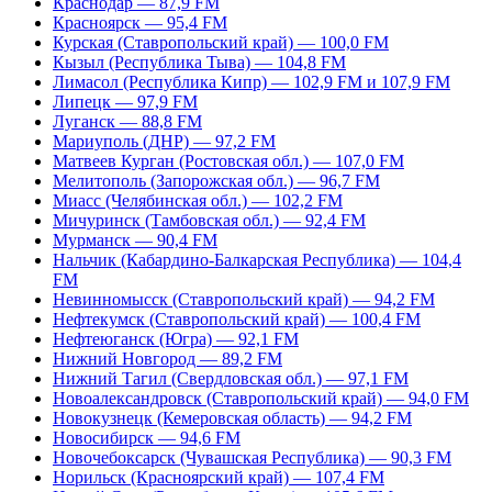
Краснодар — 87,9 FM
Красноярск — 95,4 FM
Курская (Ставропольский край) — 100,0 FM
Кызыл (Республика Тыва) — 104,8 FM
Лимасол (Республика Кипр) — 102,9 FM и 107,9 FM
Липецк — 97,9 FM
Луганск — 88,8 FM
Мариуполь (ДНР) — 97,2 FM
Матвеев Курган (Ростовская обл.) — 107,0 FM
Мелитополь (Запорожская обл.) — 96,7 FM
Миасс (Челябинская обл.) — 102,2 FM
Мичуринск (Тамбовская обл.) — 92,4 FM
Мурманск — 90,4 FM
Нальчик (Кабардино-Балкарская Республика) — 104,4
FM
Невинномысск (Ставропольский край) — 94,2 FM
Нефтекумск (Ставропольский край) — 100,4 FM
Нефтеюганск (Югра) — 92,1 FM
Нижний Новгород — 89,2 FM
Нижний Тагил (Свердловская обл.) — 97,1 FM
Новоалександровск (Ставропольский край) — 94,0 FM
Новокузнецк (Кемеровская область) — 94,2 FM
Новосибирск — 94,6 FM
Новочебоксарск (Чувашская Республика) — 90,3 FM
Норильск (Красноярский край) — 107,4 FM