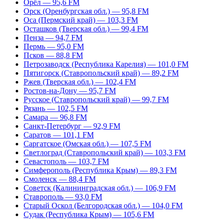
Орёл — 95,6 FM
Орск (Оренбургская обл.) — 95,8 FM
Оса (Пермский край) — 103,3 FM
Осташков (Тверская обл.) — 99,4 FM
Пенза — 94,7 FM
Пермь — 95,0 FM
Псков — 88,8 FM
Петрозаводск (Республика Карелия) — 101,0 FM
Пятигорск (Ставропольский край) — 89,2 FM
Ржев (Тверская обл.) — 102,4 FM
Ростов-на-Дону — 95,7 FM
Русское (Ставропольский край) — 99,7 FM
Рязань — 102,5 FM
Самара — 96,8 FM
Санкт-Петербург — 92,9 FM
Саратов — 101,1 FM
Саргатское (Омская обл.) — 107,5 FM
Светлоград (Ставропольский край) — 103,3 FM
Севастополь — 103,7 FM
Симферополь (Республика Крым) — 89,3 FM
Смоленск — 88,4 FM
Советск (Калининградская обл.) — 106,9 FM
Ставрополь — 93,0 FM
Старый Оскол (Белгородская обл.) — 104,0 FM
Судак (Республика Крым) — 105,6 FM