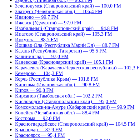
Задонск (Липецкая обл.) — 95,2 FM
Зеленокумск (Ставропольский край) — 100,0 FM
Златоуст (Челябинская обл.) — 106,4 FM
Иваново — 99,7 FM
Ижевск (Удмуртия) — 97,0 FM
Изобильный (Ставропольский край) — 94,8 FM
Ипатово (Ставропольский край) — 105,3 FM
Иркутск — 88,5 FM
Йошкар-Ола (Республика Марий Эл) — 88,7 FM
Казань (Республика Татарстан) — 95,5 FM
Калининград — 97,0 FM
Каневская (Краснодарский край) — 105,1 FM
Карачаевск (Карачаево-Черкесская республика) — 102,3 
Кемерово — 104,3 FM
Керчь (Республика Крым) — 101,8 FM
Кинешма (Ивановская обл.) — 90,8 FM
Киров — 90,8 FM
Кирсанов (Тамбовская обл.) — 102,2 FM
Кисловодск (Ставропольский край) — 95,0 FM
Комсомольск-на-Амуре (Хабаровский край) — 99,9 FM
Копейск (Челябинская обл.) — 88,4 FM
Кострома — 92,0 FM
Красногвардейское (Ставропольский край) — 104,5 FM
Краснодар — 87,9 FM
Красноярск — 95,4 FM