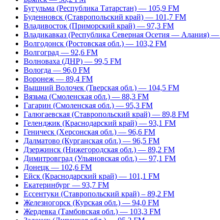
Бугульма (Республика Татарстан) — 105,9 FM
Буденновск (Ставропольский край) — 101,7 FM
Владивосток (Приморский край) — 97,3 FM
Владикавказ (Республика Северная Осетия — Алания) —
Волгодонск (Ростовская обл.) — 103,2 FM
Волгоград — 92,6 FM
Волноваха (ДНР) — 99,5 FM
Вологда — 96,0 FM
Воронеж — 89,4 FM
Вышний Волочек (Тверская обл.) — 104,5 FM
Вязьма (Смоленская обл.) — 88,3 FM
Гагарин (Смоленская обл.) — 95,3 FM
Галюгаевская (Ставропольский край) — 89,8 FM
Геленджик (Краснодарский край) — 93,1 FM
Геническ (Херсонская обл.) — 96,6 FM
Далматово (Курганская обл.) — 96,5 FM
Дзержинск (Нижегородская обл.) — 89,2 FM
Димитровград (Ульяновская обл.) — 97,1 FM
Донецк — 102,6 FM
Ейск (Краснодарский край) — 101,1 FM
Екатеринбург — 93,7 FM
Ессентуки (Ставропольский край) – 89,2 FM
Железногорск (Курская обл.) — 94,0 FM
Жердевка (Тамбовская обл.) — 103,3 FM