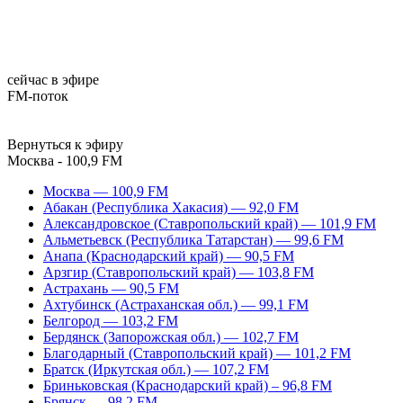
сейчас в эфире
FM-поток
Вернуться к эфиру
Москва - 100,9 FM
Москва — 100,9 FM
Абакан (Республика Хакасия) — 92,0 FM
Александровское (Ставропольский край) — 101,9 FM
Альметьевск (Республика Татарстан) — 99,6 FM
Анапа (Краснодарский край) — 90,5 FM
Арзгир (Ставропольский край) — 103,8 FM
Астрахань — 90,5 FM
Ахтубинск (Астраханская обл.) — 99,1 FM
Белгород — 103,2 FM
Бердянск (Запорожская обл.) — 102,7 FM
Благодарный (Ставропольский край) — 101,2 FM
Братск (Иркутская обл.) — 107,2 FM
Бриньковская (Краснодарский край) – 96,8 FM
Брянск — 98,2 FM