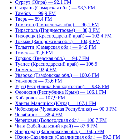
Сургут (Югра) — 92,1 FM
Сызрань (Самарская обл.) — 98,3 FM
Тамбов — 99,9 FM
Тверь — 89,4 FM
Тёмкино (Смоленская обл.) — 96,1 FM
Тирасполь (Приднестровье) — 88,3 FM
Тихорецк (Краснодарский край) — 102,4 FM
Токмак (Запорожская обл.) — 104,9 FM
Тольятти (Самарская обл.) — 94,9 FM
Томск — 92,6 FM
Торжок (Тверская обл.) — 94,7 FM
Туапсе (Краснодарский край) — 106,5
Тюмень — 92,4 FM
Уварово (Тамбовская обл.) — 100,6 FM
Ульяновск — 93,6 FM
Уфа (Республика Башкортостан) — 98,8 FM
Феодосия (Республика Крым) — 106,1 FM
Хабаровск — 107,9 FM
Ханты-Мансийск (Югра) — 107,1 FM
Чебоксары (Чувашская Республика) — 90,3 FM
Челябинск — 88,4 FM
Череповец (Вологодская обл.) — 106,7 FM
Чита (Забайкальский край) — 87,6 FM
Энергодар (Запорожская обл.) – 104,5 FM
Южно-Сахалинск (Сахалинская обл.) — 89,3 FM