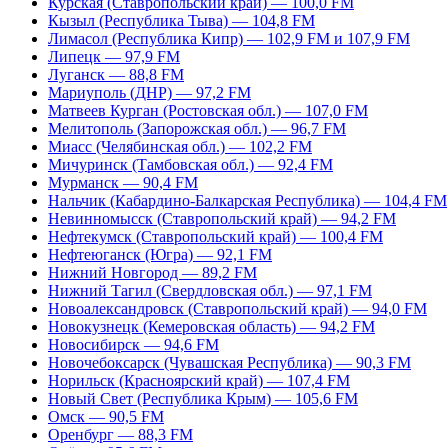
Курская (Ставропольский край) — 100,0 FM
Кызыл (Республика Тыва) — 104,8 FM
Лимасол (Республика Кипр) — 102,9 FM и 107,9 FM
Липецк — 97,9 FM
Луганск — 88,8 FM
Мариуполь (ДНР) — 97,2 FM
Матвеев Курган (Ростовская обл.) — 107,0 FM
Мелитополь (Запорожская обл.) — 96,7 FM
Миасс (Челябинская обл.) — 102,2 FM
Мичуринск (Тамбовская обл.) — 92,4 FM
Мурманск — 90,4 FM
Нальчик (Кабардино-Балкарская Республика) — 104,4 FM
Невинномысск (Ставропольский край) — 94,2 FM
Нефтекумск (Ставропольский край) — 100,4 FM
Нефтеюганск (Югра) — 92,1 FM
Нижний Новгород — 89,2 FM
Нижний Тагил (Свердловская обл.) — 97,1 FM
Новоалександровск (Ставропольский край) — 94,0 FM
Новокузнецк (Кемеровская область) — 94,2 FM
Новосибирск — 94,6 FM
Новочебоксарск (Чувашская Республика) — 90,3 FM
Норильск (Красноярский край) — 107,4 FM
Новый Свет (Республика Крым) — 105,6 FM
Омск — 90,5 FM
Оренбург — 88,3 FM