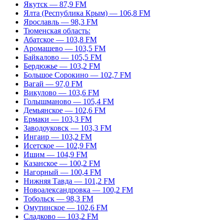
Якутск — 87,9 FM
Ялта (Республика Крым) — 106,8 FM
Ярославль — 98,3 FM
Тюменская область:
Абатское — 103,8 FM
Аромашево — 103,5 FM
Байкалово — 105,5 FM
Бердюжье — 103,2 FM
Большое Сорокино — 102,7 FM
Вагай — 97,0 FM
Викулово — 103,6 FM
Голышманово — 105,4 FM
Демьянское — 102,6 FM
Ермаки — 103,3 FM
Заводоуковск — 103,3 FM
Ингаир — 103,2 FM
Исетское — 102,9 FM
Ишим — 104,9 FM
Казанское — 100,2 FM
Нагорный — 100,4 FM
Нижняя Тавда — 101,2 FM
Новоалександровка — 100,2 FM
Тобольск — 98,3 FM
Омутинское — 102,6 FM
Сладково — 103,2 FM