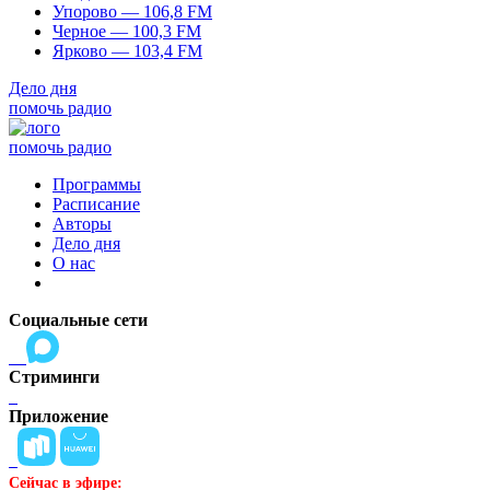
Упорово — 106,8 FM
Черное — 100,3 FM
Ярково — 103,4 FM
Дело дня
помочь радио
помочь радио
Программы
Расписание
Авторы
Дело дня
О нас
Социальные сети
Стриминги
Приложение
Сейчас в эфире: