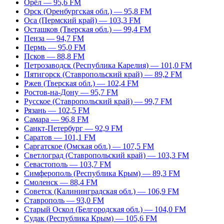
Орёл — 95,6 FM
Орск (Оренбургская обл.) — 95,8 FM
Оса (Пермский край) — 103,3 FM
Осташков (Тверская обл.) — 99,4 FM
Пенза — 94,7 FM
Пермь — 95,0 FM
Псков — 88,8 FM
Петрозаводск (Республика Карелия) — 101,0 FM
Пятигорск (Ставропольский край) — 89,2 FM
Ржев (Тверская обл.) — 102,4 FM
Ростов-на-Дону — 95,7 FM
Русское (Ставропольский край) — 99,7 FM
Рязань — 102,5 FM
Самара — 96,8 FM
Санкт-Петербург — 92,9 FM
Саратов — 101,1 FM
Саргатское (Омская обл.) — 107,5 FM
Светлоград (Ставропольский край) — 103,3 FM
Севастополь — 103,7 FM
Симферополь (Республика Крым) — 89,3 FM
Смоленск — 88,4 FM
Советск (Калининградская обл.) — 106,9 FM
Ставрополь — 93,0 FM
Старый Оскол (Белгородская обл.) — 104,0 FM
Судак (Республика Крым) — 105,6 FM