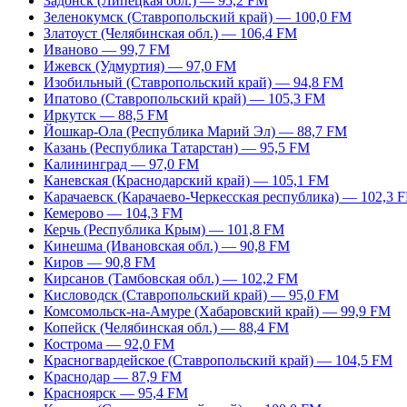
Задонск (Липецкая обл.) — 95,2 FM
Зеленокумск (Ставропольский край) — 100,0 FM
Златоуст (Челябинская обл.) — 106,4 FM
Иваново — 99,7 FM
Ижевск (Удмуртия) — 97,0 FM
Изобильный (Ставропольский край) — 94,8 FM
Ипатово (Ставропольский край) — 105,3 FM
Иркутск — 88,5 FM
Йошкар-Ола (Республика Марий Эл) — 88,7 FM
Казань (Республика Татарстан) — 95,5 FM
Калининград — 97,0 FM
Каневская (Краснодарский край) — 105,1 FM
Карачаевск (Карачаево-Черкесская республика) — 102,3 
Кемерово — 104,3 FM
Керчь (Республика Крым) — 101,8 FM
Кинешма (Ивановская обл.) — 90,8 FM
Киров — 90,8 FM
Кирсанов (Тамбовская обл.) — 102,2 FM
Кисловодск (Ставропольский край) — 95,0 FM
Комсомольск-на-Амуре (Хабаровский край) — 99,9 FM
Копейск (Челябинская обл.) — 88,4 FM
Кострома — 92,0 FM
Красногвардейское (Ставропольский край) — 104,5 FM
Краснодар — 87,9 FM
Красноярск — 95,4 FM