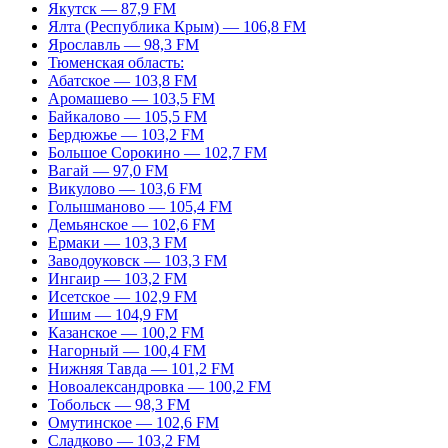
Якутск — 87,9 FM
Ялта (Республика Крым) — 106,8 FM
Ярославль — 98,3 FM
Тюменская область:
Абатское — 103,8 FM
Аромашево — 103,5 FM
Байкалово — 105,5 FM
Бердюжье — 103,2 FM
Большое Сорокино — 102,7 FM
Вагай — 97,0 FM
Викулово — 103,6 FM
Голышманово — 105,4 FM
Демьянское — 102,6 FM
Ермаки — 103,3 FM
Заводоуковск — 103,3 FM
Ингаир — 103,2 FM
Исетское — 102,9 FM
Ишим — 104,9 FM
Казанское — 100,2 FM
Нагорный — 100,4 FM
Нижняя Тавда — 101,2 FM
Новоалександровка — 100,2 FM
Тобольск — 98,3 FM
Омутинское — 102,6 FM
Сладково — 103,2 FM