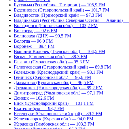
Бугульма (Республика Татарстан) — 105,9 FM
Буденновск (Ставропольский край) — 101,7 FM
Владивосток (Приморский край) — 97,3 FM
Владикавказ (Республика Северная Осетия — Алания) —
Волгодонск (Ростовская обл.) — 103,2 FM
Волгоград — 92,6 FM
Волноваха (ДНР) — 99,5 FM
Вологда — 96,0 FM
Воронеж — 89,4 FM
Вышний Волочек (Тверская обл.) — 104,5 FM
Вязьма (Смоленская обл.) — 88,3 FM
Гагарин (Смоленская обл.) — 95,3 FM
Галюгаевская (Ставропольский край) — 89,8 FM
Геленджик (Краснодарский край) — 93,1 FM
Геническ (Херсонская обл.) — 96,6 FM
Далматово (Курганская обл.) — 96,5 FM
Дзержинск (Нижегородская обл.) — 89,2 FM
Димитровград (Ульяновская обл.) — 97,1 FM
Донецк — 102,6 FM
Ейск (Краснодарский край) — 101,1 FM
Екатеринбург — 93,7 FM
Ессентуки (Ставропольский край) – 89,2 FM
Железногорск (Курская обл.) — 94,0 FM
Жердевка (Тамбовская обл.) — 103,3 FM