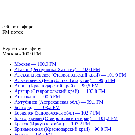
сейчас в эфире
FM-поток
Вернуться к эфиру
Москва - 100,9 FM
Москва — 100,9 FM
Абакан (Республика Хакасия) — 92,0 FM
Александровское (Ставропольский край) — 101,9 FM
Альметьевск (Республика Татарстан) — 99,6 FM
Анапа (Краснодарский край) — 90,5 FM
Арзгир (Ставропольский край) — 103,8 FM
Астрахань — 90,5 FM
Ахтубинск (Астраханская обл.) — 99,1 FM
Белгород — 103,2 FM
Бердянск (Запорожская обл.) — 102,7 FM
Благодарный (Ставропольский край) — 101,2 FM
Братск (Иркутская обл.) — 107,2 FM
Бриньковская (Краснодарский край) – 96,8 FM
Брянск — 98,2 FM