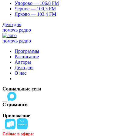
Упорово — 106,8 FM
Черное — 100,3 FM
Ярково — 103,4 FM
Дело дня
помочь радио
помочь радио
Программы
Расписание
Авторы
Дело дня
О нас
Социальные сети
Стриминги
Приложение
Сейчас в эфире: