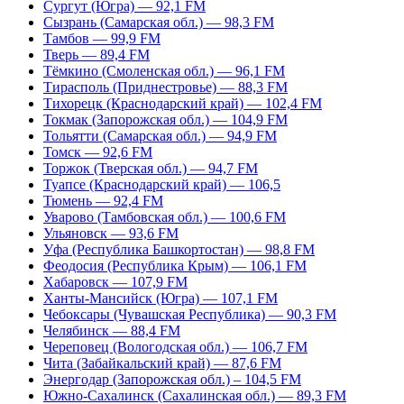
Сургут (Югра) — 92,1 FM
Сызрань (Самарская обл.) — 98,3 FM
Тамбов — 99,9 FM
Тверь — 89,4 FM
Тёмкино (Смоленская обл.) — 96,1 FM
Тирасполь (Приднестровье) — 88,3 FM
Тихорецк (Краснодарский край) — 102,4 FM
Токмак (Запорожская обл.) — 104,9 FM
Тольятти (Самарская обл.) — 94,9 FM
Томск — 92,6 FM
Торжок (Тверская обл.) — 94,7 FM
Туапсе (Краснодарский край) — 106,5
Тюмень — 92,4 FM
Уварово (Тамбовская обл.) — 100,6 FM
Ульяновск — 93,6 FM
Уфа (Республика Башкортостан) — 98,8 FM
Феодосия (Республика Крым) — 106,1 FM
Хабаровск — 107,9 FM
Ханты-Мансийск (Югра) — 107,1 FM
Чебоксары (Чувашская Республика) — 90,3 FM
Челябинск — 88,4 FM
Череповец (Вологодская обл.) — 106,7 FM
Чита (Забайкальский край) — 87,6 FM
Энергодар (Запорожская обл.) – 104,5 FM
Южно-Сахалинск (Сахалинская обл.) — 89,3 FM