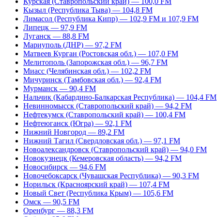
Курская (Ставропольский край) — 100,0 FM
Кызыл (Республика Тыва) — 104,8 FM
Лимасол (Республика Кипр) — 102,9 FM и 107,9 FM
Липецк — 97,9 FM
Луганск — 88,8 FM
Мариуполь (ДНР) — 97,2 FM
Матвеев Курган (Ростовская обл.) — 107,0 FM
Мелитополь (Запорожская обл.) — 96,7 FM
Миасс (Челябинская обл.) — 102,2 FM
Мичуринск (Тамбовская обл.) — 92,4 FM
Мурманск — 90,4 FM
Нальчик (Кабардино-Балкарская Республика) — 104,4 FM
Невинномысск (Ставропольский край) — 94,2 FM
Нефтекумск (Ставропольский край) — 100,4 FM
Нефтеюганск (Югра) — 92,1 FM
Нижний Новгород — 89,2 FM
Нижний Тагил (Свердловская обл.) — 97,1 FM
Новоалександровск (Ставропольский край) — 94,0 FM
Новокузнецк (Кемеровская область) — 94,2 FM
Новосибирск — 94,6 FM
Новочебоксарск (Чувашская Республика) — 90,3 FM
Норильск (Красноярский край) — 107,4 FM
Новый Свет (Республика Крым) — 105,6 FM
Омск — 90,5 FM
Оренбург — 88,3 FM