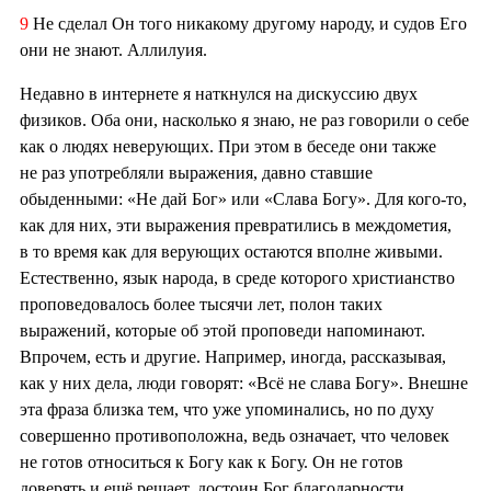
9
Не сделал Он того никакому другому народу, и судов Его
они не знают. Аллилуия.
Недавно в интернете я наткнулся на дискуссию двух
физиков. Оба они, насколько я знаю, не раз говорили о себе
как о людях неверующих. При этом в беседе они также
не раз употребляли выражения, давно ставшие
обыденными: «Не дай Бог» или «Слава Богу». Для кого-то,
как для них, эти выражения превратились в междометия,
в то время как для верующих остаются вполне живыми.
Естественно, язык народа, в среде которого христианство
проповедовалось более тысячи лет, полон таких
выражений, которые об этой проповеди напоминают.
Впрочем, есть и другие. Например, иногда, рассказывая,
как у них дела, люди говорят: «Всё не слава Богу». Внешне
эта фраза близка тем, что уже упоминались, но по духу
совершенно противоположна, ведь означает, что человек
не готов относиться к Богу как к Богу. Он не готов
доверять и ещё решает, достоин Бог благодарности