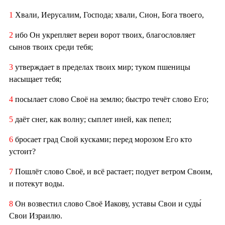
1
Хвали, Иерусалим, Господа; хвали, Сион, Бога твоего,
2
ибо Он укрепляет вереи ворот твоих, благословляет
сынов твоих среди тебя;
3
утверждает в пределах твоих мир; туком пшеницы
насыщает тебя;
4
посылает слово Своё на землю; быстро течёт слово Его;
5
даёт снег, как волну; сыплет иней, как пепел;
6
бросает град Свой кусками; перед морозом Его кто
устоит?
7
Пошлёт слово Своё, и всё растает; подует ветром Своим,
и потекут воды.
8
Он возвестил слово Своё Иакову, уставы Свои и суды́
Свои Израилю.