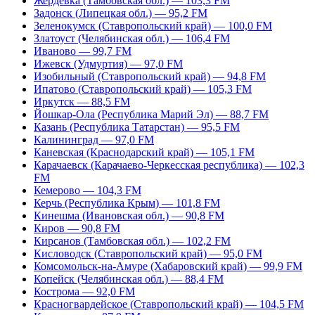
Жердевка (Тамбовская обл.) — 103,3 FM
Задонск (Липецкая обл.) — 95,2 FM
Зеленокумск (Ставропольский край) — 100,0 FM
Златоуст (Челябинская обл.) — 106,4 FM
Иваново — 99,7 FM
Ижевск (Удмуртия) — 97,0 FM
Изобильный (Ставропольский край) — 94,8 FM
Ипатово (Ставропольский край) — 105,3 FM
Иркутск — 88,5 FM
Йошкар-Ола (Республика Марий Эл) — 88,7 FM
Казань (Республика Татарстан) — 95,5 FM
Калининград — 97,0 FM
Каневская (Краснодарский край) — 105,1 FM
Карачаевск (Карачаево-Черкесская республика) — 102,3
FM
Кемерово — 104,3 FM
Керчь (Республика Крым) — 101,8 FM
Кинешма (Ивановская обл.) — 90,8 FM
Киров — 90,8 FM
Кирсанов (Тамбовская обл.) — 102,2 FM
Кисловодск (Ставропольский край) — 95,0 FM
Комсомольск-на-Амуре (Хабаровский край) — 99,9 FM
Копейск (Челябинская обл.) — 88,4 FM
Кострома — 92,0 FM
Красногвардейское (Ставропольский край) — 104,5 FM