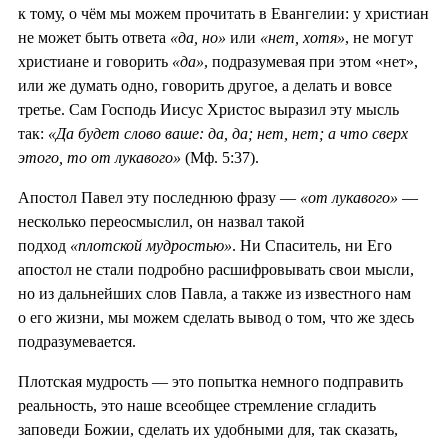
к тому, о чём мы можем прочитать в Евангелии: у христиан
не может быть ответа
«да, но»
или
«нет, хотя»
, не могут
христиане и говорить
«да»
, подразумевая при этом «нет»,
или же думать одно, говорить другое, а делать и вовсе
третье. Сам Господь Иисус Христос выразил эту мысль
так:
«Да будет слово ваше: да, да; нет, нет; а что сверх
этого, то от лукавого»
(Мф. 5:37).
Апостол Павел эту последнюю фразу —
«от лукавого»
—
несколько переосмыслил, он назвал такой
подход
«плотской мудростью»
. Ни Спаситель, ни Его
апостол не стали подробно расшифровывать свои мысли,
но из дальнейших слов Павла, а также из известного нам
о его жизни, мы можем сделать вывод о том, что же здесь
подразумевается.
Плотская мудрость — это попытка немного подправить
реальность, это наше всеобщее стремление сгладить
заповеди Божии, сделать их удобными для, так сказать,