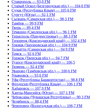
Ставрополь — 93,0 FM
Старый Оскол (Белгородская обл.) — 104,0 FM
Судак (Республика Крым) — 105,6 FM
Сургут (Югра) — 92,1 FM
Сызрань (Самарская обл.) — 98,3 FM
Тамбов — 99,9 FM
Тверь — 89,4 FM
Тёмкино (Смоленская обл.) — 96,1 FM
Тирасполь (Приднестровье) — 88,3 FM
Тихорецк (Краснодарский край) — 102,4 FM
Токмак (Запорожская обл.) — 104,9 FM
Тольятти (Самарская обл.) — 94,9 FM
Томск — 92,6 FM
Торжок (Тверская обл.) — 94,7 FM
Туапсе (Краснодарский край) — 106,5
Тюмень — 92,4 FM
Уварово (Тамбовская обл.) — 100,6 FM
Ульяновск — 93,6 FM
Уфа (Республика Башкортостан) — 98,8 FM
Феодосия (Республика Крым) — 106,1 FM
Хабаровск — 107,9 FM
Ханты-Мансийск (Югра) — 107,1 FM
Чебоксары (Чувашская Республика) — 90,3 FM
Челябинск — 88,4 FM
Череповец (Вологодская обл.) — 106,7 FM