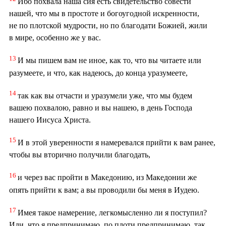
Ибо похвала наша сия есть свидетельство совести
нашей, что мы в простоте и богоугодной искренности,
не по плотской мудрости, но по благодати Божией, жили
в мире, особенно же у вас.
13
И мы пишем вам не иное, как то, что вы читаете или
разумеете, и что, как надеюсь, до конца уразумеете,
14
так как вы отчасти и уразумели уже, что мы будем
вашею похвалою, равно и вы нашею, в день Господа
нашего Иисуса Христа.
15
И в этой уверенности я намеревался прийти к вам ранее,
чтобы вы вторично получили благодать,
16
и через вас пройти в Македонию, из Македонии же
опять прийти к вам; а вы проводили бы меня в Иудею.
17
Имея такое намерение, легкомысленно ли я поступил?
Или, что я предпринимаю, по плоти предпринимаю, так