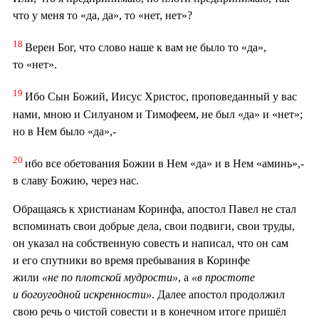
что у меня то «да, да», то «нет, нет»?
18
Верен Бог, что слово наше к вам не было то «да»,
то «нет».
19
Ибо Сын Божий, Иисус Христос, проповеданный у вас
нами, мною и Силуаном и Тимофеем, не был «да» и «нет»;
но в Нем было «да»,-
20
ибо все обетования Божии в Нем «да» и в Нем «аминь»,-
в славу Божию, через нас.
Обращаясь к христианам Коринфа, апостол Павел не стал
вспоминать свои добрые дела, свои подвиги, свои труды,
он указал на собственную совесть и написал, что он сам
и его спутники во время пребывания в Коринфе
жили
«не по плотской мудрости»
, а
«в простоте
и богоугодной искренности»
. Далее апостол продолжил
свою речь о чистой совести и в конечном итоге пришёл