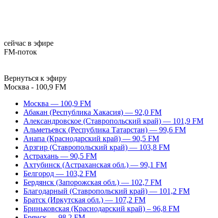
сейчас в эфире
FM-поток
Вернуться к эфиру
Москва - 100,9 FM
Москва — 100,9 FM
Абакан (Республика Хакасия) — 92,0 FM
Александровское (Ставропольский край) — 101,9 FM
Альметьевск (Республика Татарстан) — 99,6 FM
Анапа (Краснодарский край) — 90,5 FM
Арзгир (Ставропольский край) — 103,8 FM
Астрахань — 90,5 FM
Ахтубинск (Астраханская обл.) — 99,1 FM
Белгород — 103,2 FM
Бердянск (Запорожская обл.) — 102,7 FM
Благодарный (Ставропольский край) — 101,2 FM
Братск (Иркутская обл.) — 107,2 FM
Бриньковская (Краснодарский край) – 96,8 FM
Брянск — 98,2 FM