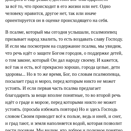
за всё то, что происходит в его жизни или нет. Одно
человеку нравится, другое нет, так или иначе
ориентируется он в оценке происходящего на себя.
В псалме, который мы сегодня услышали, псалмопевец
призывает народ хвалить, то есть воздавать славу Господу.
И если мы посмотрим на содержание псалма, мы увидим,
что речь идёт о защите Богом городов, о поддержке детей,
о том законе, который Он дал народу своему. И кажется,
всё так и есть, всё прекрасно хорошо, города целые, дети
здоровы... Но в то же время, Бог, по словам псалмопевца,
посылает град и мороз, перед которым никто не может
устоять. И если первая часть псалма предлагает
благодарить за вещи вполне понятные, то во второй речь
идёт о граде и морозе, перед которыми никто не может
устоять. (просьба избежать повтора) Но и здесь Господь
словом Своим приводит всё к пользе, ведь и иней, и снег,
и град тают, и земля наполняется водой, которая позволит
расти посевам. Мы видим, что доброе и полезное понятно