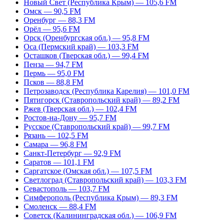
Новый Свет (Республика Крым) — 105,6 FM
Омск — 90,5 FM
Оренбург — 88,3 FM
Орёл — 95,6 FM
Орск (Оренбургская обл.) — 95,8 FM
Оса (Пермский край) — 103,3 FM
Осташков (Тверская обл.) — 99,4 FM
Пенза — 94,7 FM
Пермь — 95,0 FM
Псков — 88,8 FM
Петрозаводск (Республика Карелия) — 101,0 FM
Пятигорск (Ставропольский край) — 89,2 FM
Ржев (Тверская обл.) — 102,4 FM
Ростов-на-Дону — 95,7 FM
Русское (Ставропольский край) — 99,7 FM
Рязань — 102,5 FM
Самара — 96,8 FM
Санкт-Петербург — 92,9 FM
Саратов — 101,1 FM
Саргатское (Омская обл.) — 107,5 FM
Светлоград (Ставропольский край) — 103,3 FM
Севастополь — 103,7 FM
Симферополь (Республика Крым) — 89,3 FM
Смоленск — 88,4 FM
Советск (Калининградская обл.) — 106,9 FM