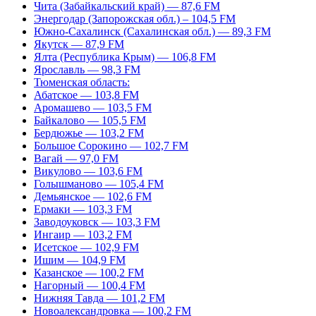
Чита (Забайкальский край) — 87,6 FM
Энергодар (Запорожская обл.) – 104,5 FM
Южно-Сахалинск (Сахалинская обл.) — 89,3 FM
Якутск — 87,9 FM
Ялта (Республика Крым) — 106,8 FM
Ярославль — 98,3 FM
Тюменская область:
Абатское — 103,8 FM
Аромашево — 103,5 FM
Байкалово — 105,5 FM
Бердюжье — 103,2 FM
Большое Сорокино — 102,7 FM
Вагай — 97,0 FM
Викулово — 103,6 FM
Голышманово — 105,4 FM
Демьянское — 102,6 FM
Ермаки — 103,3 FM
Заводоуковск — 103,3 FM
Ингаир — 103,2 FM
Исетское — 102,9 FM
Ишим — 104,9 FM
Казанское — 100,2 FM
Нагорный — 100,4 FM
Нижняя Тавда — 101,2 FM
Новоалександровка — 100,2 FM