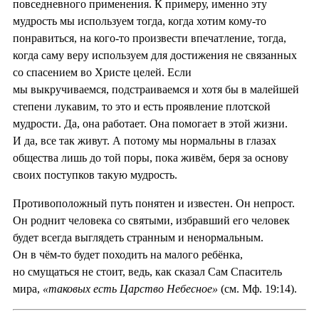
повседневного применения. К примеру, именно эту
мудрость мы используем тогда, когда хотим кому-то
понравиться, на кого-то произвести впечатление, тогда,
когда саму веру используем для достижения не связанных
со спасением во Христе целей. Если
мы выкручиваемся, подстраиваемся и хотя бы в малейшей
степени лукавим, то это и есть проявление плотской
мудрости. Да, она работает. Она помогает в этой жизни.
И да, все так живут. А потому мы нормальны в глазах
общества лишь до той поры, пока живём, беря за основу
своих поступков такую мудрость.
Противоположный путь понятен и известен. Он непрост.
Он роднит человека со святыми, избравший его человек
будет всегда выглядеть странным и ненормальным.
Он в чём-то будет походить на малого ребёнка,
но смущаться не стоит, ведь, как сказал Сам Спаситель
мира,
«таковых есть Царство Небесное»
(см. Мф. 19:14).