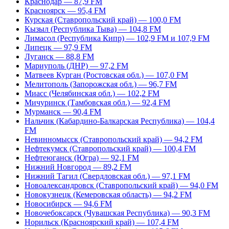
Краснодар — 87,9 FM
Красноярск — 95,4 FM
Курская (Ставропольский край) — 100,0 FM
Кызыл (Республика Тыва) — 104,8 FM
Лимасол (Республика Кипр) — 102,9 FM и 107,9 FM
Липецк — 97,9 FM
Луганск — 88,8 FM
Мариуполь (ДНР) — 97,2 FM
Матвеев Курган (Ростовская обл.) — 107,0 FM
Мелитополь (Запорожская обл.) — 96,7 FM
Миасс (Челябинская обл.) — 102,2 FM
Мичуринск (Тамбовская обл.) — 92,4 FM
Мурманск — 90,4 FM
Нальчик (Кабардино-Балкарская Республика) — 104,4
FM
Невинномысск (Ставропольский край) — 94,2 FM
Нефтекумск (Ставропольский край) — 100,4 FM
Нефтеюганск (Югра) — 92,1 FM
Нижний Новгород — 89,2 FM
Нижний Тагил (Свердловская обл.) — 97,1 FM
Новоалександровск (Ставропольский край) — 94,0 FM
Новокузнецк (Кемеровская область) — 94,2 FM
Новосибирск — 94,6 FM
Новочебоксарск (Чувашская Республика) — 90,3 FM
Норильск (Красноярский край) — 107,4 FM