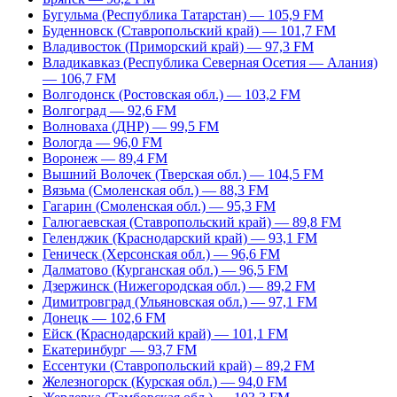
Бугульма (Республика Татарстан) — 105,9 FM
Буденновск (Ставропольский край) — 101,7 FM
Владивосток (Приморский край) — 97,3 FM
Владикавказ (Республика Северная Осетия — Алания)
— 106,7 FM
Волгодонск (Ростовская обл.) — 103,2 FM
Волгоград — 92,6 FM
Волноваха (ДНР) — 99,5 FM
Вологда — 96,0 FM
Воронеж — 89,4 FM
Вышний Волочек (Тверская обл.) — 104,5 FM
Вязьма (Смоленская обл.) — 88,3 FM
Гагарин (Смоленская обл.) — 95,3 FM
Галюгаевская (Ставропольский край) — 89,8 FM
Геленджик (Краснодарский край) — 93,1 FM
Геническ (Херсонская обл.) — 96,6 FM
Далматово (Курганская обл.) — 96,5 FM
Дзержинск (Нижегородская обл.) — 89,2 FM
Димитровград (Ульяновская обл.) — 97,1 FM
Донецк — 102,6 FM
Ейск (Краснодарский край) — 101,1 FM
Екатеринбург — 93,7 FM
Ессентуки (Ставропольский край) – 89,2 FM
Железногорск (Курская обл.) — 94,0 FM