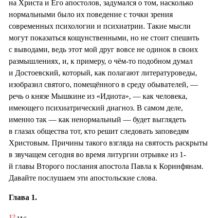
на Христа и Его апостолов, задумался о том, насколько
нормальными было их поведение с точки зрения
современных психологии и психиатрии. Такие мысли
могут показаться кощунственными, но не стоит спешить
с выводами, ведь этот мой друг вовсе не одинок в своих
размышлениях, и, к примеру, о чём-то подобном думал
и Достоевский, который, как полагают литературоведы,
изобразил святого, помещённого в среду обывателей, —
речь о князе Мышкине из «Идиота», — как человека,
имеющего психиатрический диагноз. В самом деле,
именно так — как ненормальный — будет выглядеть
в глазах общества тот, кто решит следовать заповедям
Христовым. Причины такого взгляда на святость раскрыты
в звучащем сегодня во время литургии отрывке из 1-
й главы Второго послания апостола Павла к Коринфянам.
Давайте послушаем эти апостольские слова.
Глава 1.
12