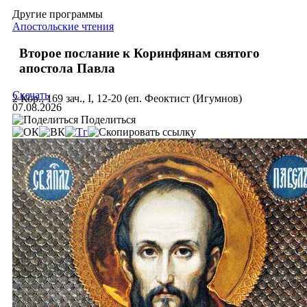
Другие программы
Апостольские чтения
Второе послание к Коринфянам святого
апостола Павла
Скачать
2 Кор., 169 зач., I, 12-20 (еп. Феоктист (Игумнов)
07.08.2026
Поделиться