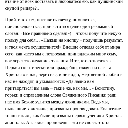
втайне от всех доставать и любоваться ею, как пушкинский
скупой рыцарь?..
Прийти в храм, поставить свечку, помолиться,
поисповедоваться, причаститься (еще один рекламный
слоган: «Всё правильно сделал!») – чтобы получить некую
пользу для себя… «Нажми на кнопку – получишь результат,
и твоя мечта осуществится!» Внешне отделяя себя от мира
сего, как часто мы с потрохами принадлежим миру сему,
вот через это желание стяжания. И те, кто относится к
Церкви скептически или враждебно, глядят на нас – а
Христа-то в нас, через нас, и не видят, жертвенной любви в
нас не находят, и ухмыляются: «Да ладно вам
притворяться! вы ведь – такие же, как мы…» Воистину,
горьки и справедливы слова Священного Писания: ради
нас имя Божие хулится между язычниками. Ведь мы,
нынешние христиане, призваны проповедовать Евангелие
точно так же, как были призваны первые ученики Христа -
апостолы. А главная проповедь – это не слова, это та