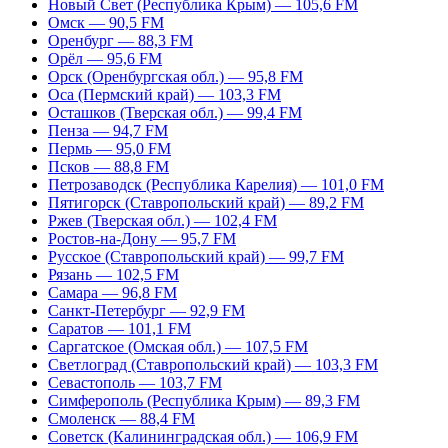
Новый Свет (Республика Крым) — 105,6 FM
Омск — 90,5 FM
Оренбург — 88,3 FM
Орёл — 95,6 FM
Орск (Оренбургская обл.) — 95,8 FM
Оса (Пермский край) — 103,3 FM
Осташков (Тверская обл.) — 99,4 FM
Пенза — 94,7 FM
Пермь — 95,0 FM
Псков — 88,8 FM
Петрозаводск (Республика Карелия) — 101,0 FM
Пятигорск (Ставропольский край) — 89,2 FM
Ржев (Тверская обл.) — 102,4 FM
Ростов-на-Дону — 95,7 FM
Русское (Ставропольский край) — 99,7 FM
Рязань — 102,5 FM
Самара — 96,8 FM
Санкт-Петербург — 92,9 FM
Саратов — 101,1 FM
Саргатское (Омская обл.) — 107,5 FM
Светлоград (Ставропольский край) — 103,3 FM
Севастополь — 103,7 FM
Симферополь (Республика Крым) — 89,3 FM
Смоленск — 88,4 FM
Советск (Калининградская обл.) — 106,9 FM