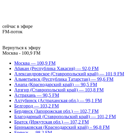
сейчас в эфире
FM-поток
Вернуться к эфиру
Москва - 100,9 FM
Москва — 100,9 FM
Абакан (Республика Хакасия) — 92,0 FM
Александровское (Ставропольский край) — 101,9 FM
Альметьевск (Республика Татарстан) — 99,6 FM
Анапа (Краснодарский край) — 90,5 FM
Арзгир (Ставропольский край) — 103,8 FM
Астрахань — 90,5 FM
Ахтубинск (Астраханская обл.) — 99,1 FM
Белгород — 103,2 FM
Бердянск (Запорожская обл.) — 102,7 FM
Благодарный (Ставропольский край) — 101,2 FM
Братск (Иркутская обл.) — 107,2 FM
Бриньковская (Краснодарский край) – 96,8 FM
Брянск — 98,2 FM