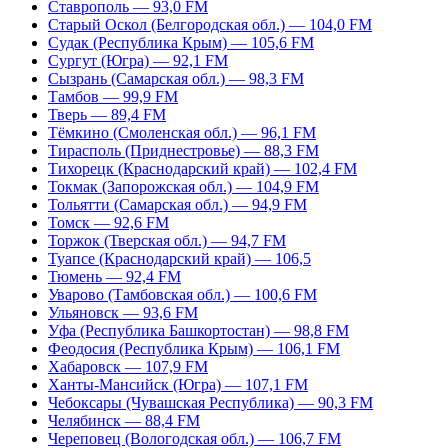
Ставрополь — 93,0 FM
Старый Оскол (Белгородская обл.) — 104,0 FM
Судак (Республика Крым) — 105,6 FM
Сургут (Югра) — 92,1 FM
Сызрань (Самарская обл.) — 98,3 FM
Тамбов — 99,9 FM
Тверь — 89,4 FM
Тёмкино (Смоленская обл.) — 96,1 FM
Тирасполь (Приднестровье) — 88,3 FM
Тихорецк (Краснодарский край) — 102,4 FM
Токмак (Запорожская обл.) — 104,9 FM
Тольятти (Самарская обл.) — 94,9 FM
Томск — 92,6 FM
Торжок (Тверская обл.) — 94,7 FM
Туапсе (Краснодарский край) — 106,5
Тюмень — 92,4 FM
Уварово (Тамбовская обл.) — 100,6 FM
Ульяновск — 93,6 FM
Уфа (Республика Башкортостан) — 98,8 FM
Феодосия (Республика Крым) — 106,1 FM
Хабаровск — 107,9 FM
Ханты-Мансийск (Югра) — 107,1 FM
Чебоксары (Чувашская Республика) — 90,3 FM
Челябинск — 88,4 FM
Череповец (Вологодская обл.) — 106,7 FM