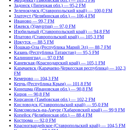
Жердевка (Тамбовская обл.) — 103,3 FM
Задонск (Липецкая обл.) — 95,2 FM
Зеленокумск (Ставропольский край) — 100,0 FM
Златоуст (Челябинская обл.) — 106,4 FM
Иваново — 99,7 FM
Ижевск (Удмуртия) — 97,0 FM
Изобильный (Ставропольский край) — 94,8 FM
Ипатово (Ставропольский край) — 105,3 FM
Иркутск — 88,5 FM
Йошкар-Ола (Республика Марий Эл) — 88,7 FM
Казань (Республика Татарстан) — 95,5 FM
Калининград — 97,0 FM
Каневская (Краснодарский край) — 105,1 FM
Карачаевск (Карачаево-Черкесская республика) — 102,3
FM
Кемерово — 104,3 FM
Керчь (Республика Крым) — 101,8 FM
Кинешма (Ивановская обл.) — 90,8 FM
Киров — 90,8 FM
Кирсанов (Тамбовская обл.) — 102,2 FM
Кисловодск (Ставропольский край) — 95,0 FM
Комсомольск-на-Амуре (Хабаровский край) — 99,9 FM
Копейск (Челябинская обл.) — 88,4 FM
Кострома — 92,0 FM
Красногвардейское (Ставропольский край) — 104,5 FM