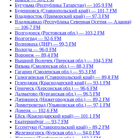
Бугульма (Республика Татарстан) — 105,9 FM
Буденновск (Ставропольский край) — 101,7 FM
Владивосток (Приморский край) — 97,3 FM
Владикавказ (Республика Северная Осетия — Алания)
— 106,7 FM
Волгодонск (Ростовская обл.) — 103,2 FM
Волгоград — 92,6 FM
Волноваха (ДНР) — 99,5 FM
Вологда — 96,0 FM
Воронеж — 89,4 FM
Вышний Волочек (Тверская обл.) — 104,5 FM
Вязьма (Смоленская обл.) — 88,3 FM
Гагарин (Смоленская обл.) — 95,3 FM
Галюгаевская (Ставропольский край) — 89,8 FM
Геленджик (Краснодарский край) — 93,1 FM
Геническ (Херсонская обл.) — 96,6 FM
Далматово (Курганская обл.) — 96,5 FM
Дзержинск (Нижегородская обл.) — 89,2 FM
Димитровград (Ульяновская обл.) — 97,1 FM
Донецк — 102,6 FM
Ейск (Краснодарский край) — 101,1 FM
Екатеринбург — 93,7 FM
Ессентуки (Ставропольский край) – 89,2 FM
Железногорск (Курская обл.) — 94,0 FM