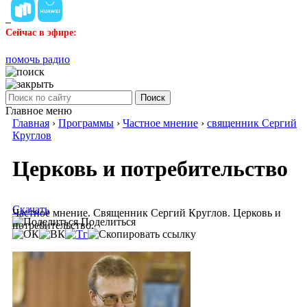
Сейчас в эфире:
помочь радио
Поиск
Главное меню
Главная
›
Программы
›
Частное мнение
›
священник Сергий
Круглов
Церковь и потребительство
Скачать
Частное мнение. Священник Сергий Круглов. Церковь и
Поделиться
потребительство.