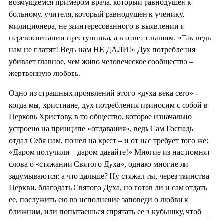
возмущаемся примером врача, который равнодушен к
больному, учителя, который равнодушен к ученику,
милиционера, не заинтересованного в выявлении и
перевоспитании преступника, а в ответ слышим: «Так ведь
нам не платят! Ведь нам НЕ ДАЛИ!» Дух потребления
убивает главное, чем живо человеческое сообщество –
жертвенную любовь.
Одно из страшных проявлений этого «духа века сего» -
когда мы, христиане, дух потребления приносим с собой в
Церковь Христову, в то общество, которое изначально
устроено на принципе «отдавания», ведь Сам Господь
отдал Себя нам, пошел на крест – и от нас требует того же:
«Даром получили – даром давайте!» Многие из нас помнят
слова о «стяжании Святого Духа», однако многие ли
задумываются: а что дальше? Ну стяжал ты, через таинства
Церкви, благодать Святого Духа, но готов ли и сам отдать
ее, послужить ею во исполнение заповеди о любви к
ближним, или попытаешься спрятать ее в кубышку, чтоб