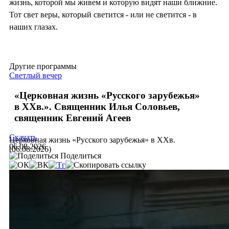
жизнь, которой мы живем и которую видят наши ближние.
Тот свет веры, который светится - или не светится - в
наших глазах.
Другие программы
Светлый вечер
«Церковная жизнь «Русского зарубежья»
в ХХв.». Священник Илья Соловьев,
священник Евгений Агеев
Скачать
Церковная жизнь «Русского зарубежья» в ХХв.
06.08.2026
(06.08.2026)
Поделиться