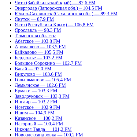
Чита (Забайкальский край) — 87,6 FM
Энергодар (Запорожская обл.) – 104,5 FM
Южно-Сахалинск (Сахалинская обл.) — 89,3 FM
Якутск — 87,9 FM
Ялта (Республика Крым) — 106,8 FM
Ярославль — 98,3 FM
Тюменская область:
Абатское — 103,8 FM
Аромашево — 103,5 FM
Байкалово — 105,5 FM
Бердюжье — 103,2 FM
Большое Сорокино — 102,7 FM
Вагай — 97,0 FM
Викулово — 103,6 FM
Голышманово — 105,4 FM
Демьянское — 102,6 FM
Ермаки — 103,3 FM
Заводоуковск — 103,3 FM
Ингаир — 103,2 FM
Исетское — 102,9 FM
Ишим — 104,9 FM
Казанское — 100,2 FM
Нагорный — 100,4 FM
Нижняя Тавда — 101,2 FM
Новоалександровка — 100,2 FM