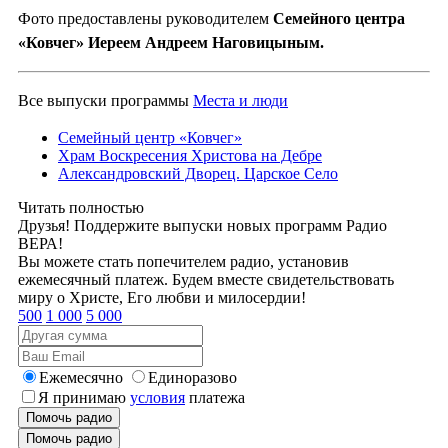
Фото предоставлены руководителем
Семейного центра
«Ковчег» Иереем Андреем Наговицыным.
Все выпуски программы
Места и люди
Семейный центр «Ковчег»
Храм Воскресения Христова на Дебре
Александровский Дворец. Царское Село
Читать полностью
Друзья! Поддержите выпуски новых программ Радио
ВЕРА!
Вы можете стать попечителем радио, установив
ежемесячный платеж. Будем вместе свидетельствовать
миру о Христе, Его любви и милосердии!
500
1 000
5 000
Ежемесячно
Единоразово
Я принимаю
условия
платежа
Помочь радио
Помочь радио