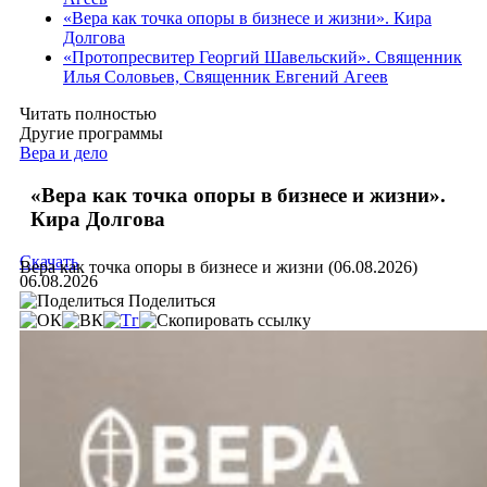
«Вера как точка опоры в бизнесе и жизни». Кира
Долгова
«Протопресвитер Георгий Шавельский». Священник
Илья Соловьев, Священник Евгений Агеев
Читать полностью
Другие программы
Вера и дело
«Вера как точка опоры в бизнесе и жизни».
Кира Долгова
Скачать
Вера как точка опоры в бизнесе и жизни (06.08.2026)
06.08.2026
Поделиться