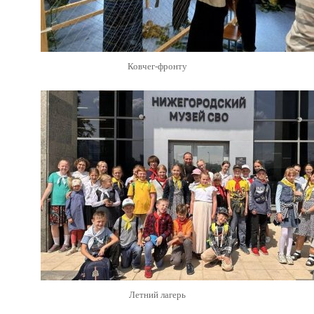
Ковчег-фронту
Летний лагерь