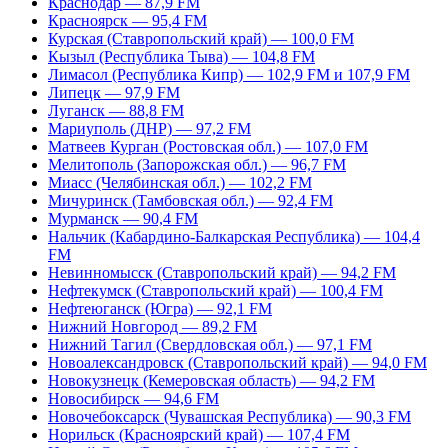
Краснодар — 87,9 FM
Красноярск — 95,4 FM
Курская (Ставропольский край) — 100,0 FM
Кызыл (Республика Тыва) — 104,8 FM
Лимасол (Республика Кипр) — 102,9 FM и 107,9 FM
Липецк — 97,9 FM
Луганск — 88,8 FM
Мариуполь (ДНР) — 97,2 FM
Матвеев Курган (Ростовская обл.) — 107,0 FM
Мелитополь (Запорожская обл.) — 96,7 FM
Миасс (Челябинская обл.) — 102,2 FM
Мичуринск (Тамбовская обл.) — 92,4 FM
Мурманск — 90,4 FM
Нальчик (Кабардино-Балкарская Республика) — 104,4
FM
Невинномысск (Ставропольский край) — 94,2 FM
Нефтекумск (Ставропольский край) — 100,4 FM
Нефтеюганск (Югра) — 92,1 FM
Нижний Новгород — 89,2 FM
Нижний Тагил (Свердловская обл.) — 97,1 FM
Новоалександровск (Ставропольский край) — 94,0 FM
Новокузнецк (Кемеровская область) — 94,2 FM
Новосибирск — 94,6 FM
Новочебоксарск (Чувашская Республика) — 90,3 FM
Норильск (Красноярский край) — 107,4 FM