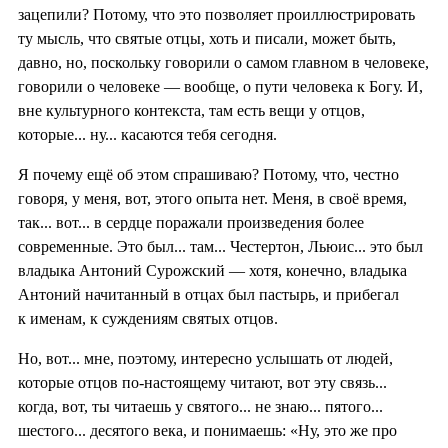
зацепили? Потому, что это позволяет проиллюстрировать
ту мысль, что святые отцы, хоть и писали, может быть,
давно, но, поскольку говорили о самом главном в человеке,
говорили о человеке — вообще, о пути человека к Богу. И,
вне культурного контекста, там есть вещи у отцов,
которые... ну... касаются тебя сегодня.
Я почему ещё об этом спрашиваю? Потому, что, честно
говоря, у меня, вот, этого опыта нет. Меня, в своё время,
так... вот... в сердце поражали произведения более
современные. Это был... там... Честертон, Льюис... это был
владыка Антоний Сурожский — хотя, конечно, владыка
Антоний начитанный в отцах был пастырь, и прибегал
к именам, к суждениям святых отцов.
Но, вот... мне, поэтому, интересно услышать от людей,
которые отцов по-настоящему читают, вот эту связь...
когда, вот, ты читаешь у святого... не знаю... пятого...
шестого... десятого века, и понимаешь: «Ну, это же про