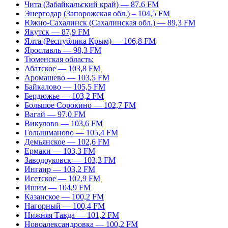
Чита (Забайкальский край) — 87,6 FM
Энергодар (Запорожская обл.) – 104,5 FM
Южно-Сахалинск (Сахалинская обл.) — 89,3 FM
Якутск — 87,9 FM
Ялта (Республика Крым) — 106,8 FM
Ярославль — 98,3 FM
Тюменская область:
Абатское — 103,8 FM
Аромашево — 103,5 FM
Байкалово — 105,5 FM
Бердюжье — 103,2 FM
Большое Сорокино — 102,7 FM
Вагай — 97,0 FM
Викулово — 103,6 FM
Голышманово — 105,4 FM
Демьянское — 102,6 FM
Ермаки — 103,3 FM
Заводоуковск — 103,3 FM
Ингаир — 103,2 FM
Исетское — 102,9 FM
Ишим — 104,9 FM
Казанское — 100,2 FM
Нагорный — 100,4 FM
Нижняя Тавда — 101,2 FM
Новоалександровка — 100,2 FM