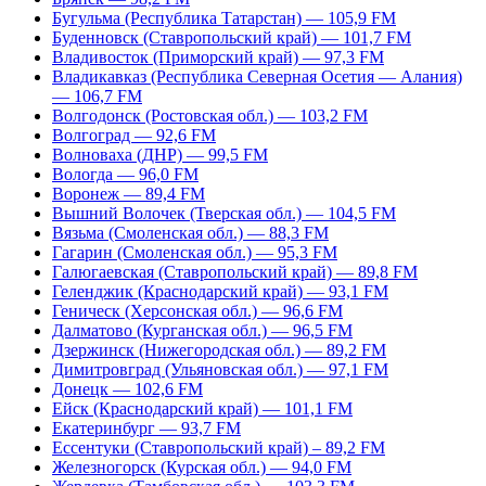
Бугульма (Республика Татарстан) — 105,9 FM
Буденновск (Ставропольский край) — 101,7 FM
Владивосток (Приморский край) — 97,3 FM
Владикавказ (Республика Северная Осетия — Алания)
— 106,7 FM
Волгодонск (Ростовская обл.) — 103,2 FM
Волгоград — 92,6 FM
Волноваха (ДНР) — 99,5 FM
Вологда — 96,0 FM
Воронеж — 89,4 FM
Вышний Волочек (Тверская обл.) — 104,5 FM
Вязьма (Смоленская обл.) — 88,3 FM
Гагарин (Смоленская обл.) — 95,3 FM
Галюгаевская (Ставропольский край) — 89,8 FM
Геленджик (Краснодарский край) — 93,1 FM
Геническ (Херсонская обл.) — 96,6 FM
Далматово (Курганская обл.) — 96,5 FM
Дзержинск (Нижегородская обл.) — 89,2 FM
Димитровград (Ульяновская обл.) — 97,1 FM
Донецк — 102,6 FM
Ейск (Краснодарский край) — 101,1 FM
Екатеринбург — 93,7 FM
Ессентуки (Ставропольский край) – 89,2 FM
Железногорск (Курская обл.) — 94,0 FM