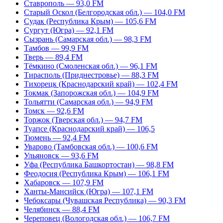
Ставрополь — 93,0 FM
Старый Оскол (Белгородская обл.) — 104,0 FM
Судак (Республика Крым) — 105,6 FM
Сургут (Югра) — 92,1 FM
Сызрань (Самарская обл.) — 98,3 FM
Тамбов — 99,9 FM
Тверь — 89,4 FM
Тёмкино (Смоленская обл.) — 96,1 FM
Тирасполь (Приднестровье) — 88,3 FM
Тихорецк (Краснодарский край) — 102,4 FM
Токмак (Запорожская обл.) — 104,9 FM
Тольятти (Самарская обл.) — 94,9 FM
Томск — 92,6 FM
Торжок (Тверская обл.) — 94,7 FM
Туапсе (Краснодарский край) — 106,5
Тюмень — 92,4 FM
Уварово (Тамбовская обл.) — 100,6 FM
Ульяновск — 93,6 FM
Уфа (Республика Башкортостан) — 98,8 FM
Феодосия (Республика Крым) — 106,1 FM
Хабаровск — 107,9 FM
Ханты-Мансийск (Югра) — 107,1 FM
Чебоксары (Чувашская Республика) — 90,3 FM
Челябинск — 88,4 FM
Череповец (Вологодская обл.) — 106,7 FM