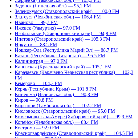
Жердевка (Тамбовская обл.) — 103,3 FM
Задонск (Липецкая обл.) — 95,2 FM
Зеленокумск (Ставропольский край) — 100,0 FM
Златоуст (Челябинская обл.) — 106,4 FM
Иваново — 99,7 FM
Ижевск (Удмуртия) — 97,0 FM
Изобильный (Ставропольский край) — 94,8 FM
Ипатово (Ставропольский край) — 105,3 FM
Иркутск — 88,5 FM
Йошкар-Ола (Республика Марий Эл) — 88,7 FM
Казань (Республика Татарстан) — 95,5 FM
Калининград — 97,0 FM
Каневская (Краснодарский край) — 105,1 FM
Карачаевск (Карачаево-Черкесская республика) — 102,3
FM
Кемерово — 104,3 FM
Керчь (Республика Крым) — 101,8 FM
Кинешма (Ивановская обл.) — 90,8 FM
Киров — 90,8 FM
Кирсанов (Тамбовская обл.) — 102,2 FM
Кисловодск (Ставропольский край) — 95,0 FM
Комсомольск-на-Амуре (Хабаровский край) — 99,9 FM
Копейск (Челябинская обл.) — 88,4 FM
Кострома — 92,0 FM
Красногвардейское (Ставропольский край) — 104,5 FM