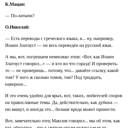
К.Мацан:
— По-латыни?
О.Николай:
— Есть переводы с греческого языка, и... ну, например,
Иоанн Златоуст — он весь переведён на русский язык.
А мы, вот, погрешаем немножко этим: «Вот, как Иоанн
Златоуст говорил...» — и кто во что горазд! И проверить-
то — не проверишь... потому, что... давайте ссылку, какой
том? У него ж сколько томов, там? Под тридцать,
наверное...
И это очень удобно для ярых, вот, таких, любителей споров
на православные темы. Да, действительно, как дубина —
ею машут, и иногда это... больше вреда может принести.
Вот, замечательно отец Максим говорил... мы об этом, как
раз, общались... что к святым отцам нужна какая-то