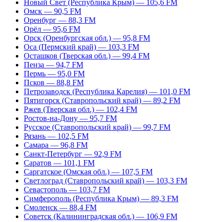
Новый Свет (Республика Крым) — 105,6 FM
Омск — 90,5 FM
Оренбург — 88,3 FM
Орёл — 95,6 FM
Орск (Оренбургская обл.) — 95,8 FM
Оса (Пермский край) — 103,3 FM
Осташков (Тверская обл.) — 99,4 FM
Пенза — 94,7 FM
Пермь — 95,0 FM
Псков — 88,8 FM
Петрозаводск (Республика Карелия) — 101,0 FM
Пятигорск (Ставропольский край) — 89,2 FM
Ржев (Тверская обл.) — 102,4 FM
Ростов-на-Дону — 95,7 FM
Русское (Ставропольский край) — 99,7 FM
Рязань — 102,5 FM
Самара — 96,8 FM
Санкт-Петербург — 92,9 FM
Саратов — 101,1 FM
Саргатское (Омская обл.) — 107,5 FM
Светлоград (Ставропольский край) — 103,3 FM
Севастополь — 103,7 FM
Симферополь (Республика Крым) — 89,3 FM
Смоленск — 88,4 FM
Советск (Калининградская обл.) — 106,9 FM