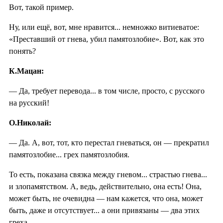
Вот, такой пример.
Ну, или ещё, вот, мне нравится... немножко витиеватое:
«Преставший от гнева, убил памятозлобие». Вот, как это
понять?
К.Мацан:
— Да, требует перевода... в том числе, просто, с русского
на русский!
О.Николай:
— Да. А, вот, тот, кто перестал гневаться, он — прекратил
памятозлобие... грех памятозлобия.
То есть, показана связка между гневом... страстью гнева...
и злопамятством. А, ведь, действительно, она есть! Она,
может быть, не очевидна — нам кажется, что она, может
быть, даже и отсутствует... а они привязаны — два этих
греха.