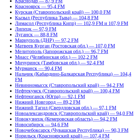
Краснодар — 87,9 FM
Красноярск — 95,4 FM
Курская (Ставропольский край) — 100,0 FM
Кызыл (Республика Тыва) — 104,8 FM
Лимасол (Республика Кипр) — 102,9 FM и 107,9 FM
Липецк — 97,9 FM
Луганск — 88,8 FM
Мариуполь (ДНР) — 97,2 FM
Матвеев Курган (Ростовская обл.) — 107,0 FM
Мелитополь (Запорожская обл.) — 96,7 FM
Миасс (Челябинская обл.) — 102,2 FM
Мичуринск (Тамбовская обл.) — 92,4 FM
Мурманск — 90,4 FM
Нальчик (Кабардино-Балкарская Республика) — 104,4
FM
Невинномысск (Ставропольский край) — 94,2 FM
Нефтекумск (Ставропольский край) — 100,4 FM
Нефтеюганск (Югра) — 92,1 FM
Нижний Новгород — 89,2 FM
Нижний Тагил (Свердловская обл.) — 97,1 FM
Новоалександровск (Ставропольский край) — 94,0 FM
Новокузнецк (Кемеровская область) — 94,2 FM
Новосибирск — 94,6 FM
Новочебоксарск (Чувашская Республика) — 90,3 FM
Норильск (Красноярский край) — 107,4 FM