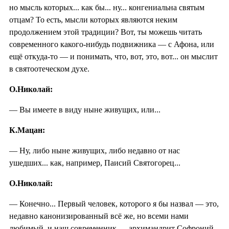
но мысль которых... как бы... ну... конгениальна святым
отцам? То есть, мысли которых являются неким
продолжением этой традиции? Вот, ты можешь читать
современного какого-нибудь подвижника — с Афона, или
ещё откуда-то — и понимать, что, вот, это, вот... он мыслит
в святоотеческом духе.
О.Николай:
— Вы имеете в виду ныне живущих, или...
К.Мацан:
— Ну, либо ныне живущих, либо недавно от нас
ушедших... как, например, Паисий Святогорец...
О.Николай:
— Конечно... Первый человек, которого я бы назвал — это,
недавно канонизированный всё же, но всеми нами
любимый, и наш современник — архимандрит Софроний