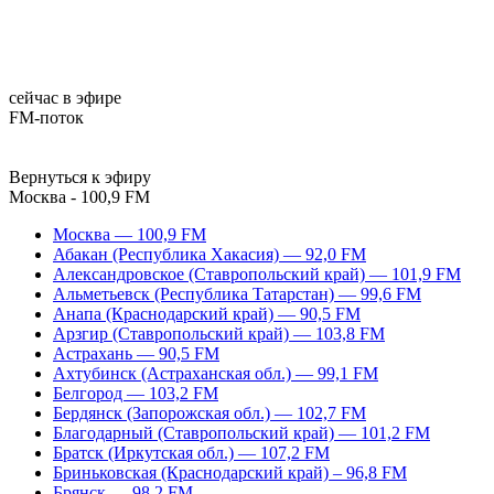
сейчас в эфире
FM-поток
Вернуться к эфиру
Москва - 100,9 FM
Москва — 100,9 FM
Абакан (Республика Хакасия) — 92,0 FM
Александровское (Ставропольский край) — 101,9 FM
Альметьевск (Республика Татарстан) — 99,6 FM
Анапа (Краснодарский край) — 90,5 FM
Арзгир (Ставропольский край) — 103,8 FM
Астрахань — 90,5 FM
Ахтубинск (Астраханская обл.) — 99,1 FM
Белгород — 103,2 FM
Бердянск (Запорожская обл.) — 102,7 FM
Благодарный (Ставропольский край) — 101,2 FM
Братск (Иркутская обл.) — 107,2 FM
Бриньковская (Краснодарский край) – 96,8 FM
Брянск — 98,2 FM