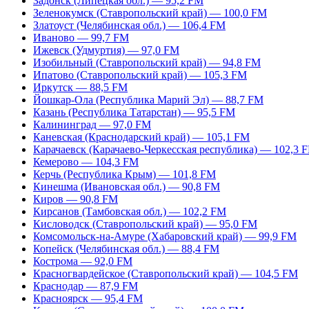
Задонск (Липецкая обл.) — 95,2 FM
Зеленокумск (Ставропольский край) — 100,0 FM
Златоуст (Челябинская обл.) — 106,4 FM
Иваново — 99,7 FM
Ижевск (Удмуртия) — 97,0 FM
Изобильный (Ставропольский край) — 94,8 FM
Ипатово (Ставропольский край) — 105,3 FM
Иркутск — 88,5 FM
Йошкар-Ола (Республика Марий Эл) — 88,7 FM
Казань (Республика Татарстан) — 95,5 FM
Калининград — 97,0 FM
Каневская (Краснодарский край) — 105,1 FM
Карачаевск (Карачаево-Черкесская республика) — 102,3 
Кемерово — 104,3 FM
Керчь (Республика Крым) — 101,8 FM
Кинешма (Ивановская обл.) — 90,8 FM
Киров — 90,8 FM
Кирсанов (Тамбовская обл.) — 102,2 FM
Кисловодск (Ставропольский край) — 95,0 FM
Комсомольск-на-Амуре (Хабаровский край) — 99,9 FM
Копейск (Челябинская обл.) — 88,4 FM
Кострома — 92,0 FM
Красногвардейское (Ставропольский край) — 104,5 FM
Краснодар — 87,9 FM
Красноярск — 95,4 FM