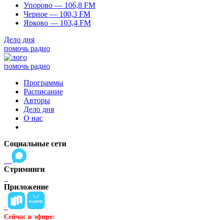
Упорово — 106,8 FM
Черное — 100,3 FM
Ярково — 103,4 FM
Дело дня
помочь радио
помочь радио
Программы
Расписание
Авторы
Дело дня
О нас
Социальные сети
Стриминги
Приложение
Сейчас в эфире: