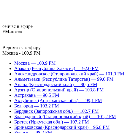
сейчас в эфире
FM-поток
Вернуться к эфиру
Москва - 100,9 FM
Москва — 100,9 FM
Абакан (Республика Хакасия) — 92,0 FM
Александровское (Ставропольский край) — 101,9 FM
Альметьевск (Республика Татарстан) — 99,6 FM
Анапа (Краснодарский край) — 90,5 FM
Арзгир (Ставропольский край) — 103,8 FM
Астрахань — 90,5 FM
Ахтубинск (Астраханская обл.) — 99,1 FM
Белгород — 103,2 FM
Бердянск (Запорожская обл.) — 102,7 FM
Благодарный (Ставропольский край) — 101,2 FM
Братск (Иркутская обл.) — 107,2 FM
Бриньковская (Краснодарский край) – 96,8 FM
Брянск — 98,2 FM