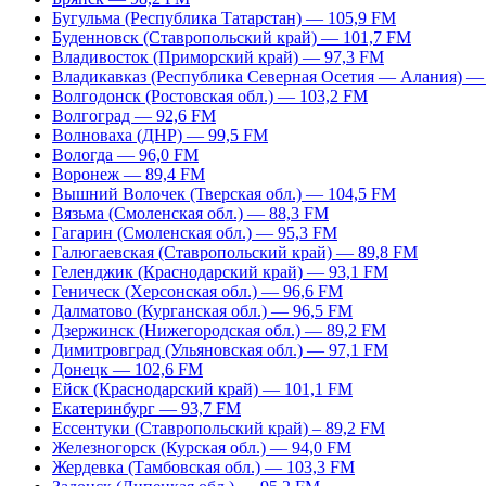
Бугульма (Республика Татарстан) — 105,9 FM
Буденновск (Ставропольский край) — 101,7 FM
Владивосток (Приморский край) — 97,3 FM
Владикавказ (Республика Северная Осетия — Алания) —
Волгодонск (Ростовская обл.) — 103,2 FM
Волгоград — 92,6 FM
Волноваха (ДНР) — 99,5 FM
Вологда — 96,0 FM
Воронеж — 89,4 FM
Вышний Волочек (Тверская обл.) — 104,5 FM
Вязьма (Смоленская обл.) — 88,3 FM
Гагарин (Смоленская обл.) — 95,3 FM
Галюгаевская (Ставропольский край) — 89,8 FM
Геленджик (Краснодарский край) — 93,1 FM
Геническ (Херсонская обл.) — 96,6 FM
Далматово (Курганская обл.) — 96,5 FM
Дзержинск (Нижегородская обл.) — 89,2 FM
Димитровград (Ульяновская обл.) — 97,1 FM
Донецк — 102,6 FM
Ейск (Краснодарский край) — 101,1 FM
Екатеринбург — 93,7 FM
Ессентуки (Ставропольский край) – 89,2 FM
Железногорск (Курская обл.) — 94,0 FM
Жердевка (Тамбовская обл.) — 103,3 FM