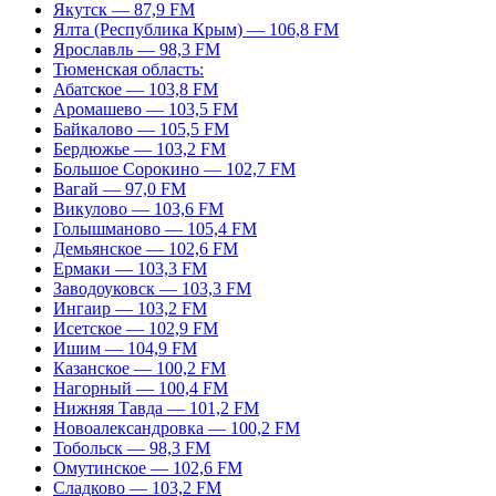
Якутск — 87,9 FM
Ялта (Республика Крым) — 106,8 FM
Ярославль — 98,3 FM
Тюменская область:
Абатское — 103,8 FM
Аромашево — 103,5 FM
Байкалово — 105,5 FM
Бердюжье — 103,2 FM
Большое Сорокино — 102,7 FM
Вагай — 97,0 FM
Викулово — 103,6 FM
Голышманово — 105,4 FM
Демьянское — 102,6 FM
Ермаки — 103,3 FM
Заводоуковск — 103,3 FM
Ингаир — 103,2 FM
Исетское — 102,9 FM
Ишим — 104,9 FM
Казанское — 100,2 FM
Нагорный — 100,4 FM
Нижняя Тавда — 101,2 FM
Новоалександровка — 100,2 FM
Тобольск — 98,3 FM
Омутинское — 102,6 FM
Сладково — 103,2 FM