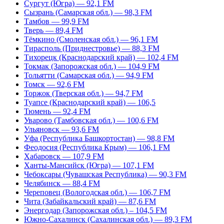
Сургут (Югра) — 92,1 FM
Сызрань (Самарская обл.) — 98,3 FM
Тамбов — 99,9 FM
Тверь — 89,4 FM
Тёмкино (Смоленская обл.) — 96,1 FM
Тирасполь (Приднестровье) — 88,3 FM
Тихорецк (Краснодарский край) — 102,4 FM
Токмак (Запорожская обл.) — 104,9 FM
Тольятти (Самарская обл.) — 94,9 FM
Томск — 92,6 FM
Торжок (Тверская обл.) — 94,7 FM
Туапсе (Краснодарский край) — 106,5
Тюмень — 92,4 FM
Уварово (Тамбовская обл.) — 100,6 FM
Ульяновск — 93,6 FM
Уфа (Республика Башкортостан) — 98,8 FM
Феодосия (Республика Крым) — 106,1 FM
Хабаровск — 107,9 FM
Ханты-Мансийск (Югра) — 107,1 FM
Чебоксары (Чувашская Республика) — 90,3 FM
Челябинск — 88,4 FM
Череповец (Вологодская обл.) — 106,7 FM
Чита (Забайкальский край) — 87,6 FM
Энергодар (Запорожская обл.) – 104,5 FM
Южно-Сахалинск (Сахалинская обл.) — 89,3 FM