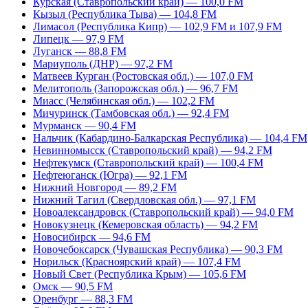
Курская (Ставропольский край) — 100,0 FM
Кызыл (Республика Тыва) — 104,8 FM
Лимасол (Республика Кипр) — 102,9 FM и 107,9 FM
Липецк — 97,9 FM
Луганск — 88,8 FM
Мариуполь (ДНР) — 97,2 FM
Матвеев Курган (Ростовская обл.) — 107,0 FM
Мелитополь (Запорожская обл.) — 96,7 FM
Миасс (Челябинская обл.) — 102,2 FM
Мичуринск (Тамбовская обл.) — 92,4 FM
Мурманск — 90,4 FM
Нальчик (Кабардино-Балкарская Республика) — 104,4 FM
Невинномысск (Ставропольский край) — 94,2 FM
Нефтекумск (Ставропольский край) — 100,4 FM
Нефтеюганск (Югра) — 92,1 FM
Нижний Новгород — 89,2 FM
Нижний Тагил (Свердловская обл.) — 97,1 FM
Новоалександровск (Ставропольский край) — 94,0 FM
Новокузнецк (Кемеровская область) — 94,2 FM
Новосибирск — 94,6 FM
Новочебоксарск (Чувашская Республика) — 90,3 FM
Норильск (Красноярский край) — 107,4 FM
Новый Свет (Республика Крым) — 105,6 FM
Омск — 90,5 FM
Оренбург — 88,3 FM