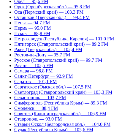
Орёл — 95,6 FM
Орск (Оренбургская обл.) — 95,8 FM
Оса (Пермский край) — 103,3 FM
Осташков (Тверская обл.) — 99,4 FM
Пенза — 94,7 FM
Пермь — 95,0 FM
Псков — 88,8 FM
Петрозаводск (Республика Карелия) — 101,0 FM
Пятигорск (Ставропольский край) — 89,2 FM
Ржев (Тверская обл.) — 102,4 FM
Ростов-на-Дону — 95,7 FM
Русское (Ставропольский край) — 99,7 FM
Рязань — 102,5 FM
Самара — 96,8 FM
Санкт-Петербург — 92,9 FM
Саратов — 101,1 FM
Саргатское (Омская обл.) — 107,5 FM
Светлоград (Ставропольский край) — 103,3 FM
Севастополь — 103,7 FM
Симферополь (Республика Крым) — 89,3 FM
Смоленск — 88,4 FM
Советск (Калининградская обл.) — 106,9 FM
Ставрополь — 93,0 FM
Старый Оскол (Белгородская обл.) — 104,0 FM
Судак (Республика Крым) — 105,6 FM