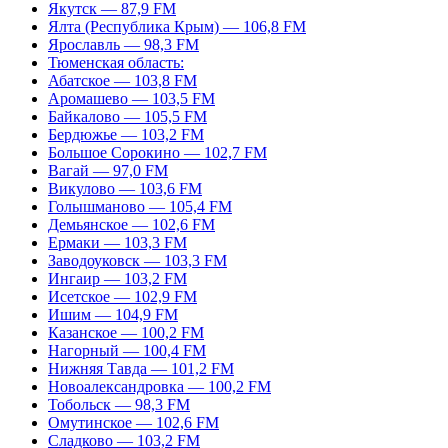
Якутск — 87,9 FM
Ялта (Республика Крым) — 106,8 FM
Ярославль — 98,3 FM
Тюменская область:
Абатское — 103,8 FM
Аромашево — 103,5 FM
Байкалово — 105,5 FM
Бердюжье — 103,2 FM
Большое Сорокино — 102,7 FM
Вагай — 97,0 FM
Викулово — 103,6 FM
Голышманово — 105,4 FM
Демьянское — 102,6 FM
Ермаки — 103,3 FM
Заводоуковск — 103,3 FM
Ингаир — 103,2 FM
Исетское — 102,9 FM
Ишим — 104,9 FM
Казанское — 100,2 FM
Нагорный — 100,4 FM
Нижняя Тавда — 101,2 FM
Новоалександровка — 100,2 FM
Тобольск — 98,3 FM
Омутинское — 102,6 FM
Сладково — 103,2 FM