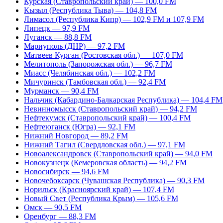
Курская (Ставропольский край) — 100,0 FM
Кызыл (Республика Тыва) — 104,8 FM
Лимасол (Республика Кипр) — 102,9 FM и 107,9 FM
Липецк — 97,9 FM
Луганск — 88,8 FM
Мариуполь (ДНР) — 97,2 FM
Матвеев Курган (Ростовская обл.) — 107,0 FM
Мелитополь (Запорожская обл.) — 96,7 FM
Миасс (Челябинская обл.) — 102,2 FM
Мичуринск (Тамбовская обл.) — 92,4 FM
Мурманск — 90,4 FM
Нальчик (Кабардино-Балкарская Республика) — 104,4 FM
Невинномысск (Ставропольский край) — 94,2 FM
Нефтекумск (Ставропольский край) — 100,4 FM
Нефтеюганск (Югра) — 92,1 FM
Нижний Новгород — 89,2 FM
Нижний Тагил (Свердловская обл.) — 97,1 FM
Новоалександровск (Ставропольский край) — 94,0 FM
Новокузнецк (Кемеровская область) — 94,2 FM
Новосибирск — 94,6 FM
Новочебоксарск (Чувашская Республика) — 90,3 FM
Норильск (Красноярский край) — 107,4 FM
Новый Свет (Республика Крым) — 105,6 FM
Омск — 90,5 FM
Оренбург — 88,3 FM