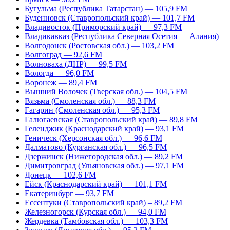
Бугульма (Республика Татарстан) — 105,9 FM
Буденновск (Ставропольский край) — 101,7 FM
Владивосток (Приморский край) — 97,3 FM
Владикавказ (Республика Северная Осетия — Алания) —
Волгодонск (Ростовская обл.) — 103,2 FM
Волгоград — 92,6 FM
Волноваха (ДНР) — 99,5 FM
Вологда — 96,0 FM
Воронеж — 89,4 FM
Вышний Волочек (Тверская обл.) — 104,5 FM
Вязьма (Смоленская обл.) — 88,3 FM
Гагарин (Смоленская обл.) — 95,3 FM
Галюгаевская (Ставропольский край) — 89,8 FM
Геленджик (Краснодарский край) — 93,1 FM
Геническ (Херсонская обл.) — 96,6 FM
Далматово (Курганская обл.) — 96,5 FM
Дзержинск (Нижегородская обл.) — 89,2 FM
Димитровград (Ульяновская обл.) — 97,1 FM
Донецк — 102,6 FM
Ейск (Краснодарский край) — 101,1 FM
Екатеринбург — 93,7 FM
Ессентуки (Ставропольский край) – 89,2 FM
Железногорск (Курская обл.) — 94,0 FM
Жердевка (Тамбовская обл.) — 103,3 FM