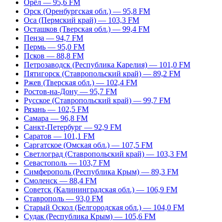
Орёл — 95,6 FM
Орск (Оренбургская обл.) — 95,8 FM
Оса (Пермский край) — 103,3 FM
Осташков (Тверская обл.) — 99,4 FM
Пенза — 94,7 FM
Пермь — 95,0 FM
Псков — 88,8 FM
Петрозаводск (Республика Карелия) — 101,0 FM
Пятигорск (Ставропольский край) — 89,2 FM
Ржев (Тверская обл.) — 102,4 FM
Ростов-на-Дону — 95,7 FM
Русское (Ставропольский край) — 99,7 FM
Рязань — 102,5 FM
Самара — 96,8 FM
Санкт-Петербург — 92,9 FM
Саратов — 101,1 FM
Саргатское (Омская обл.) — 107,5 FM
Светлоград (Ставропольский край) — 103,3 FM
Севастополь — 103,7 FM
Симферополь (Республика Крым) — 89,3 FM
Смоленск — 88,4 FM
Советск (Калининградская обл.) — 106,9 FM
Ставрополь — 93,0 FM
Старый Оскол (Белгородская обл.) — 104,0 FM
Судак (Республика Крым) — 105,6 FM