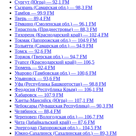
Сургут (Югра) — 92,1 FM
Сызрань (Самарская обл.) — 98,3 FM
Тамбов — 99,9 FM
Тверь — 89,4 FM
Тёмкино (Смоленская обл.) — 96,1 FM
Тирасполь (Приднестровье) — 88,3 FM
Тихорецк (Краснодарский край) — 102,4 FM
Токмак (Запорожская обл.) — 104,9 FM
Тольятти (Самарская обл.) — 94,9 FM
Томск — 92,6 FM
Торжок (Тверская обл.) — 94,7 FM
Туапсе (Краснодарский край) — 106,5
Тюмень — 92,4 FM
Уварово (Тамбовская обл.) — 100,6 FM
Ульяновск — 93,6 FM
Уфа (Республика Башкортостан) — 98,8 FM
Феодосия (Республика Крым) — 106,1 FM
Хабаровск — 107,9 FM
Ханты-Мансийск (Югра) — 107,1 FM
Чебоксары (Чувашская Республика) — 90,3 FM
Челябинск — 88,4 FM
Череповец (Вологодская обл.) — 106,7 FM
Чита (Забайкальский край) — 87,6 FM
Энергодар (Запорожская обл.) – 104,5 FM
Южно-Сахалинск (Сахалинская обл.) — 89,3 FM