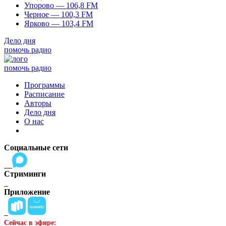
Упорово — 106,8 FM
Черное — 100,3 FM
Ярково — 103,4 FM
Дело дня
помочь радио
помочь радио
Программы
Расписание
Авторы
Дело дня
О нас
Социальные сети
Стриминги
Приложение
Сейчас в эфире: