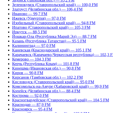
Задонск (Липецкая обл.) — 95,2 FM
Зеленокумск (Ставропольский край) — 100,0 FM
Златоуст (Челябинская обл.) — 106,4 FM
Иваново — 99,7 FM
Ижевск (Удмуртия) — 97,0 FM
Изобильный (Ставропольский край) — 94,8 FM
Ипатово (Ставропольский край) — 105,3 FM
Иркутск — 88,5 FM
Йошкар-Ола (Республика Марий Эл) — 88,7 FM
Казань (Республика Татарстан) — 95,5 FM
Калининград — 97,0 FM
Каневская (Краснодарский край) — 105,1 FM
Карачаевск (Карачаево-Черкесская республика) — 102,3 
Кемерово — 104,3 FM
Керчь (Республика Крым) — 101,8 FM
Кинешма (Ивановская обл.) — 90,8 FM
Киров — 90,8 FM
Кирсанов (Тамбовская обл.) — 102,2 FM
Кисловодск (Ставропольский край) — 95,0 FM
Комсомольск-на-Амуре (Хабаровский край) — 99,9 FM
Копейск (Челябинская обл.) — 88,4 FM
Кострома — 92,0 FM
Красногвардейское (Ставропольский край) — 104,5 FM
Краснодар — 87,9 FM
Красноярск — 95,4 FM