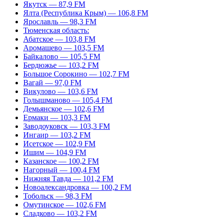
Якутск — 87,9 FM
Ялта (Республика Крым) — 106,8 FM
Ярославль — 98,3 FM
Тюменская область:
Абатское — 103,8 FM
Аромашево — 103,5 FM
Байкалово — 105,5 FM
Бердюжье — 103,2 FM
Большое Сорокино — 102,7 FM
Вагай — 97,0 FM
Викулово — 103,6 FM
Голышманово — 105,4 FM
Демьянское — 102,6 FM
Ермаки — 103,3 FM
Заводоуковск — 103,3 FM
Ингаир — 103,2 FM
Исетское — 102,9 FM
Ишим — 104,9 FM
Казанское — 100,2 FM
Нагорный — 100,4 FM
Нижняя Тавда — 101,2 FM
Новоалександровка — 100,2 FM
Тобольск — 98,3 FM
Омутинское — 102,6 FM
Сладково — 103,2 FM