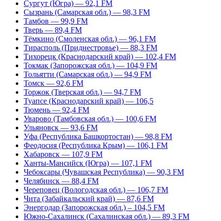
Сургут (Югра) — 92,1 FM
Сызрань (Самарская обл.) — 98,3 FM
Тамбов — 99,9 FM
Тверь — 89,4 FM
Тёмкино (Смоленская обл.) — 96,1 FM
Тирасполь (Приднестровье) — 88,3 FM
Тихорецк (Краснодарский край) — 102,4 FM
Токмак (Запорожская обл.) — 104,9 FM
Тольятти (Самарская обл.) — 94,9 FM
Томск — 92,6 FM
Торжок (Тверская обл.) — 94,7 FM
Туапсе (Краснодарский край) — 106,5
Тюмень — 92,4 FM
Уварово (Тамбовская обл.) — 100,6 FM
Ульяновск — 93,6 FM
Уфа (Республика Башкортостан) — 98,8 FM
Феодосия (Республика Крым) — 106,1 FM
Хабаровск — 107,9 FM
Ханты-Мансийск (Югра) — 107,1 FM
Чебоксары (Чувашская Республика) — 90,3 FM
Челябинск — 88,4 FM
Череповец (Вологодская обл.) — 106,7 FM
Чита (Забайкальский край) — 87,6 FM
Энергодар (Запорожская обл.) – 104,5 FM
Южно-Сахалинск (Сахалинская обл.) — 89,3 FM