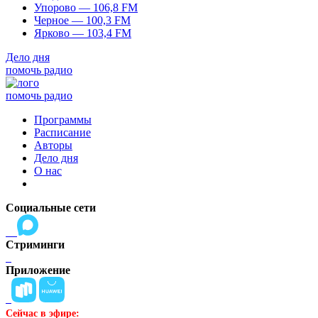
Упорово — 106,8 FM
Черное — 100,3 FM
Ярково — 103,4 FM
Дело дня
помочь радио
помочь радио
Программы
Расписание
Авторы
Дело дня
О нас
Социальные сети
Стриминги
Приложение
Сейчас в эфире: