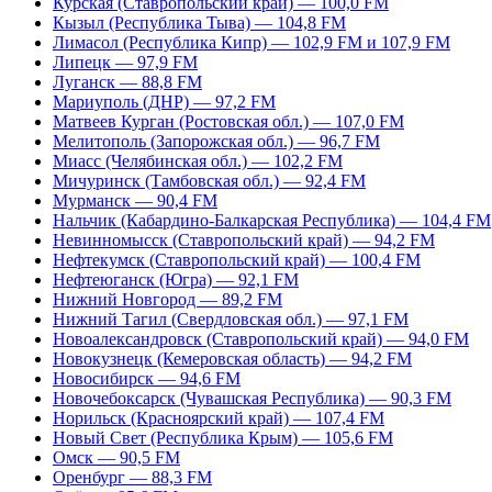
Курская (Ставропольский край) — 100,0 FM
Кызыл (Республика Тыва) — 104,8 FM
Лимасол (Республика Кипр) — 102,9 FM и 107,9 FM
Липецк — 97,9 FM
Луганск — 88,8 FM
Мариуполь (ДНР) — 97,2 FM
Матвеев Курган (Ростовская обл.) — 107,0 FM
Мелитополь (Запорожская обл.) — 96,7 FM
Миасс (Челябинская обл.) — 102,2 FM
Мичуринск (Тамбовская обл.) — 92,4 FM
Мурманск — 90,4 FM
Нальчик (Кабардино-Балкарская Республика) — 104,4 FM
Невинномысск (Ставропольский край) — 94,2 FM
Нефтекумск (Ставропольский край) — 100,4 FM
Нефтеюганск (Югра) — 92,1 FM
Нижний Новгород — 89,2 FM
Нижний Тагил (Свердловская обл.) — 97,1 FM
Новоалександровск (Ставропольский край) — 94,0 FM
Новокузнецк (Кемеровская область) — 94,2 FM
Новосибирск — 94,6 FM
Новочебоксарск (Чувашская Республика) — 90,3 FM
Норильск (Красноярский край) — 107,4 FM
Новый Свет (Республика Крым) — 105,6 FM
Омск — 90,5 FM
Оренбург — 88,3 FM