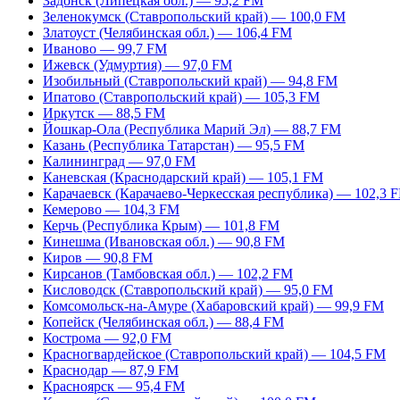
Задонск (Липецкая обл.) — 95,2 FM
Зеленокумск (Ставропольский край) — 100,0 FM
Златоуст (Челябинская обл.) — 106,4 FM
Иваново — 99,7 FM
Ижевск (Удмуртия) — 97,0 FM
Изобильный (Ставропольский край) — 94,8 FM
Ипатово (Ставропольский край) — 105,3 FM
Иркутск — 88,5 FM
Йошкар-Ола (Республика Марий Эл) — 88,7 FM
Казань (Республика Татарстан) — 95,5 FM
Калининград — 97,0 FM
Каневская (Краснодарский край) — 105,1 FM
Карачаевск (Карачаево-Черкесская республика) — 102,3 
Кемерово — 104,3 FM
Керчь (Республика Крым) — 101,8 FM
Кинешма (Ивановская обл.) — 90,8 FM
Киров — 90,8 FM
Кирсанов (Тамбовская обл.) — 102,2 FM
Кисловодск (Ставропольский край) — 95,0 FM
Комсомольск-на-Амуре (Хабаровский край) — 99,9 FM
Копейск (Челябинская обл.) — 88,4 FM
Кострома — 92,0 FM
Красногвардейское (Ставропольский край) — 104,5 FM
Краснодар — 87,9 FM
Красноярск — 95,4 FM