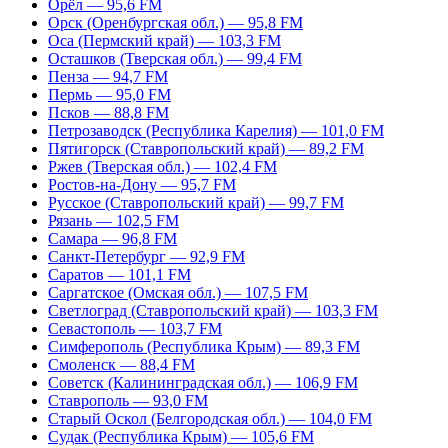
Орёл — 95,6 FM
Орск (Оренбургская обл.) — 95,8 FM
Оса (Пермский край) — 103,3 FM
Осташков (Тверская обл.) — 99,4 FM
Пенза — 94,7 FM
Пермь — 95,0 FM
Псков — 88,8 FM
Петрозаводск (Республика Карелия) — 101,0 FM
Пятигорск (Ставропольский край) — 89,2 FM
Ржев (Тверская обл.) — 102,4 FM
Ростов-на-Дону — 95,7 FM
Русское (Ставропольский край) — 99,7 FM
Рязань — 102,5 FM
Самара — 96,8 FM
Санкт-Петербург — 92,9 FM
Саратов — 101,1 FM
Саргатское (Омская обл.) — 107,5 FM
Светлоград (Ставропольский край) — 103,3 FM
Севастополь — 103,7 FM
Симферополь (Республика Крым) — 89,3 FM
Смоленск — 88,4 FM
Советск (Калининградская обл.) — 106,9 FM
Ставрополь — 93,0 FM
Старый Оскол (Белгородская обл.) — 104,0 FM
Судак (Республика Крым) — 105,6 FM