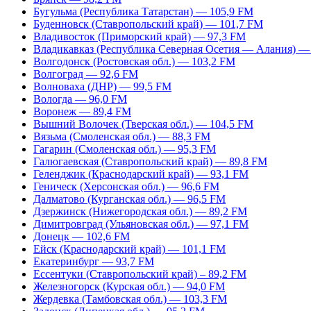
Бугульма (Республика Татарстан) — 105,9 FM
Буденновск (Ставропольский край) — 101,7 FM
Владивосток (Приморский край) — 97,3 FM
Владикавказ (Республика Северная Осетия — Алания) —
Волгодонск (Ростовская обл.) — 103,2 FM
Волгоград — 92,6 FM
Волноваха (ДНР) — 99,5 FM
Вологда — 96,0 FM
Воронеж — 89,4 FM
Вышний Волочек (Тверская обл.) — 104,5 FM
Вязьма (Смоленская обл.) — 88,3 FM
Гагарин (Смоленская обл.) — 95,3 FM
Галюгаевская (Ставропольский край) — 89,8 FM
Геленджик (Краснодарский край) — 93,1 FM
Геническ (Херсонская обл.) — 96,6 FM
Далматово (Курганская обл.) — 96,5 FM
Дзержинск (Нижегородская обл.) — 89,2 FM
Димитровград (Ульяновская обл.) — 97,1 FM
Донецк — 102,6 FM
Ейск (Краснодарский край) — 101,1 FM
Екатеринбург — 93,7 FM
Ессентуки (Ставропольский край) – 89,2 FM
Железногорск (Курская обл.) — 94,0 FM
Жердевка (Тамбовская обл.) — 103,3 FM