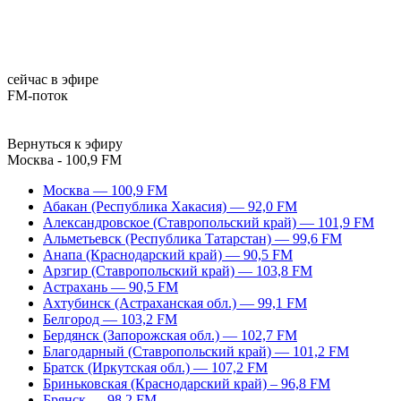
сейчас в эфире
FM-поток
Вернуться к эфиру
Москва - 100,9 FM
Москва — 100,9 FM
Абакан (Республика Хакасия) — 92,0 FM
Александровское (Ставропольский край) — 101,9 FM
Альметьевск (Республика Татарстан) — 99,6 FM
Анапа (Краснодарский край) — 90,5 FM
Арзгир (Ставропольский край) — 103,8 FM
Астрахань — 90,5 FM
Ахтубинск (Астраханская обл.) — 99,1 FM
Белгород — 103,2 FM
Бердянск (Запорожская обл.) — 102,7 FM
Благодарный (Ставропольский край) — 101,2 FM
Братск (Иркутская обл.) — 107,2 FM
Бриньковская (Краснодарский край) – 96,8 FM
Брянск — 98,2 FM